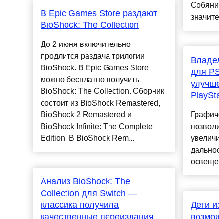
Собянин
В Epic Games Store раздают
значите
BioShock: The Collection
До 2 июня включительно
продлится раздача трилогии
Владел
BioShock. В Epic Games Store
для PS
можно бесплатно получить
улучш
BioShock: The Collection. Сборник
PlaySta
состоит из BioShock Remastered,
BioShock 2 Remastered и
Графич
BioShock Infinite: The Complete
позвол
Edition. В BioShock Rem...
увеличи
дальнос
освещен
Анализ BioShock: The
Collection для Switch —
классика получила
Дети и
качественные переиздания
возмож