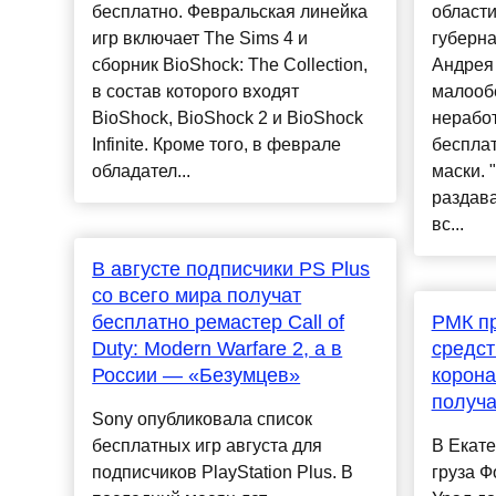
бесплатно. Февральская линейка
област
игр включает The Sims 4 и
губерна
сборник BioShock: The Collection,
Андрея
в состав которого входят
малооб
BioShock, BioShock 2 и BioShock
нерабо
Infinite. Кроме того, в феврале
беспла
обладател...
маски. 
раздава
вс...
В августе подписчики PS Plus
со всего мира получат
бесплатно ремастер Call of
РМК пр
Duty: Modern Warfare 2, а в
средст
России — «Безумцев»
корона
получа
Sony опубликовала список
бесплатных игр августа для
В Екате
подписчиков PlayStation Plus. В
груза Ф