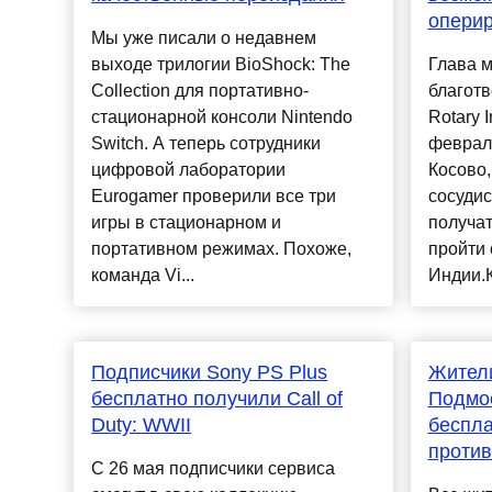
оперир
Мы уже писали о недавнем
выходе трилогии BioShock: The
Глава 
Collection для портативно-
благотв
стационарной консоли Nintendo
Rotary 
Switch. А теперь сотрудники
февраля
цифровой лаборатории
Косово,
Eurogamer проверили все три
сосуди
игры в стационарном и
получа
портативном режимах. Похоже,
пройти 
команда Vi...
Индии.К
Подписчики Sony PS Plus
Жител
бесплатно получили Call of
Подмос
Duty: WWII
беспла
проти
С 26 мая подписчики сервиса