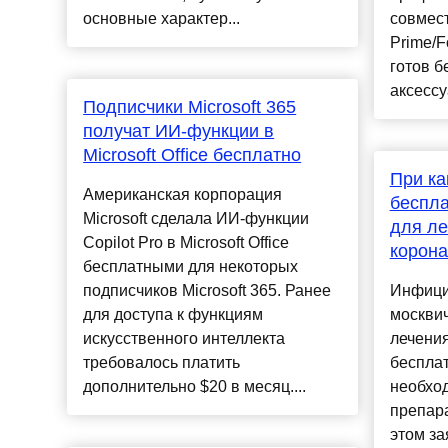
основные характер...
совмес
Prime/F
готов б
аксессу
Подписчики Microsoft 365
получат ИИ-функции в
Microsoft Office бесплатно
При ка
Американская корпорация
беспла
Microsoft сделала ИИ-функции
для ле
Copilot Pro в Microsoft Office
корона
бесплатными для некоторых
подписчиков Microsoft 365. Ранее
Инфици
для доступа к функциям
москви
искусственного интеллекта
лечения
требовалось платить
бесплат
дополнительно $20 в месяц....
необхо
препар
этом за