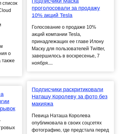
Подписчики Маска
 список
проголосовали за продажу
Cloud
10% акций Tesla
и
Голосование о продаже 10%
акций компании Tesla,
принадлежащих ее главе Илону
ам
Маску для пользователей Twitter,
ния о
завершилось в воскресенье, 7
а также
ноября....
Подписчики раскритиковали
ла
Наташу Королеву за фото без
огии
макияжа
трывок
Певица Наташа Королева
»
опубликовала в своих соцсетях
гровых
фотографию, где предстала перед