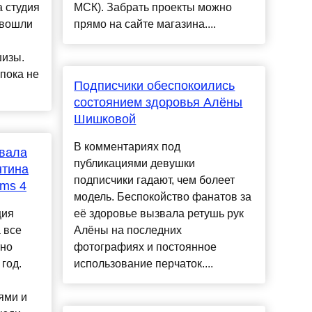
 студия
МСК). Забрать проекты можно
 вошли
прямо на сайте магазина....
изы.
пока не
Подписчики обеспокоились
состоянием здоровья Алёны
Шишковой
В комментариях под
вала
публикациями девушки
нтина
подписчики гадают, чем болеет
ims 4
модель. Беспокойство фанатов за
ция
её здоровье вызвала ретушь рук
 все
Алёны на последних
тно
фотографиях и постоянное
год.
использование перчаток....
ями и