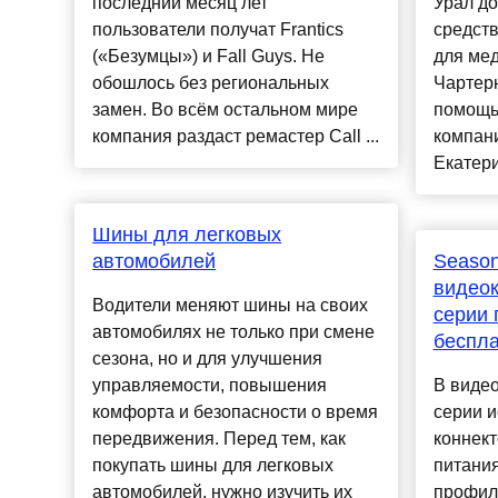
последний месяц лет
Урал до
пользователи получат Frantics
средст
(«Безумцы») и Fall Guys. Не
для мед
обошлось без региональных
Чартер
замен. Во всём остальном мире
помощь
компания раздаст ремастер Call ...
компани
Екатери
Шины для легковых
автомобилей
Season
видеок
Водители меняют шины на своих
серии 
автомобилях не только при смене
беспл
сезона, но и для улучшения
управляемости, повышения
В видео
комфорта и безопасности о время
серии и
передвижения. Перед тем, как
коннект
покупать шины для легковых
питания
автомобилей, нужно изучить их
профил