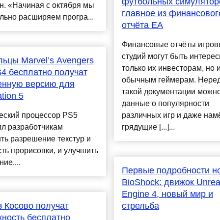
футбольных симулято
. «Начиная с октября мы
главное из финансовог
льно расширяем програ...
отчёта EA
Финансовые отчёты игров
студий могут быть интере
ьцы Marvel’s Avengers
только их инвесторам, но 
4 бесплатно получат
обычным геймерам. Неред
енную версию для
такой документации можно
tion 5
данные о популярности
еский процессор PS5
различных игр и даже нам
ил разработчикам
грядущие [...]...
ть разрешение текстур и
ть прорисовки, и улучшить
ие....
Первые подробности н
BioShock: движок Unrea
Engine 4, новый мир и
з Косово получат
стрельба
ность бесплатно