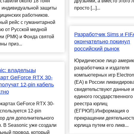
ставили около 18 тонн
друзьями, а вместо этого 
в индивидуальной защиты
просто [...]...
ицинских работников.
ный рейс с гуманитарной
ю от Русской медной
Разработчик Sims и FIF
и (РМК) и Фонда святой
окончательно покинул
ны приз...
российский рынок
Юридическое лицо америк
разработчика и издателя
ic: владельцы
компьютерных игр Electroni
арт GeForce RTX 30-
(EA) в России ликвидиров
получат 12-pin кабель
свидетельствуют данные и
атно
единого государственного
картах GeForce RTX 30-
реестра юрлиц
спользуется 12-pin
(ЕГРЮЛ).Информация о
ор для дополнительного
прекращении деятельност
. В Seasonic уже создали
юрлица путем его ликв...
ьный провод, который