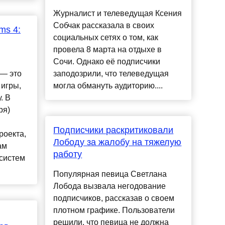
Журналист и телеведущая Ксения
Собчак рассказала в своих
ms 4:
социальных сетях о том, как
провела 8 марта на отдыхе в
Сочи. Однако её подписчики
 — это
заподозрили, что телеведущая
 игры,
могла обмануть аудиторию....
. В
ря)
Подписчики раскритиковали
роекта,
Лободу за жалобу на тяжелую
ам
работу
систем
Популярная певица Светлана
Лобода вызвала негодование
подписчиков, рассказав о своем
плотном графике. Пользователи
решили, что певица не должна