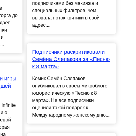
подписчиками без макияжа и
е
специальных фильтров, чем
торга до
вызвала поток критики в свой
дает
адрес....
тки
 и
..
Подписчики раскритиковали
Семёна Слепакова за «Песню
к 8 марта»
и игры
Комик Семён Слепаков
едшей
опубликовал в своем микроблоге
юмористическую «Песню к 8
марта». Не все подписчики
nfinite
оценили такой подарок к
и о
Международному женскому дню....
левой
торая
 на