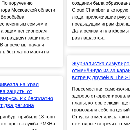
и По поручению
создания была образована
тора Московской области
Cloud Chamber, в которую
 Воробьёва
люди, приложившие руку к
еспеченным семьям и
предыдущим играм франш
тающим пенсионерам
Дата релиза и платформы 
тно раздадут защитные
разглашаются...
"В апреле мы начали
ть бесплатно маски на
Журналистка симулиро
отменённую из-за кара
встречу друзей в The S
ивезла на Урал
Повсеместная самоизоля
ва защиты от
здорово откорректировала
вируса. Их бесплатно
планы, которые люди тще
т два региона
громоздили себе на целый 
ринбург прибыло 18 тонн
Отпуска отменились, как и
ото: пресс-служба РМКНа
ежегодные встречи с семь