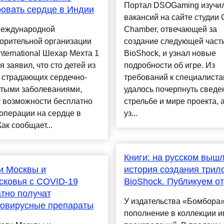
Портал DSOGaming изучил
овать сердце в Индии
вакансий на сайте студии 
международной
Chamber, отвечающей за
орительной организации
создание следующей част
International Шехар Мехта 1
BioShock, и узнал новые
 заявил, что сто детей из
подробности об игре. Из
 страдающих сердечно-
требований к специалист
стыми заболеваниями,
удалось почерпнуть сведе
т возможности бесплатно
стрельбе и мире проекта, 
операции на сердце в
уз...
ак сообщает...
Книги: на русском выш
и Москвы и
история создания трил
ковья с COVID-19
BioShock. Публикуем о
тно получат
У издательства «Бомбора
вовирусные препараты
пополнение в коллекции и