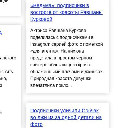
люди
«Ведьма»: подписчики в
восторге от красоты Равшаны
Курковой
Актриса Равшана Куркова
A
поделилась с подписчиками в
Instagram серией фото с пометкой
«для агента». На них она
анского
предстала в простом черном
свитере облегающего кроя с
c Arts
обнаженными плечами и джинсах.
ано,
Природная красота девушки
з
впечатлила покло...
Подписчики уличили Собчак
и
во лжи из-за одной детали на
фото