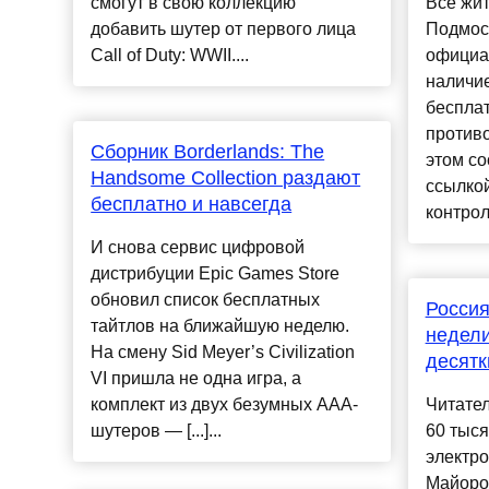
смогут в свою коллекцию
Все жи
добавить шутер от первого лица
Подмоск
Call of Duty: WWII....
официа
наличие
бесплат
против
Сборник Borderlands: The
этом со
Handsome Collection раздают
ссылко
бесплатно и навсегда
контролю
И снова сервис цифровой
дистрибуции Epic Games Store
обновил список бесплатных
Россия
тайтлов на ближайшую неделю.
недели
На смену Sid Meyer’s Civilization
десятк
VI пришла не одна игра, а
комплект из двух безумных AAA-
Читател
шутеров — [...]...
60 тыся
электр
Майоро