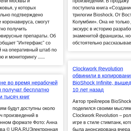
тели Москвы и
произведений. В продажу
овья, у которых
поступила книга «Создани
льно подтверждено
трилогии Bioshock. От Вос
 коронавируса, смогут
Колумбии». Она не только 
но получить
экскурс в историю разрабо
овирусные препараты. Об
знаменитой франшизы, но
общает "Интерфакс" со
обстоятельно рассказывае.
й на оперативный штаб по
 и мониторингу ......
Clockwork Revolution
обвинили в копировани
не во время нерабочей
BioShock Infinite, выш
 получат бесплатно
10 лет назад
и тысяч книг
Автор трейлеров BioShock I
ям будут доступны около
поделился своими мыслям
ч произведений в
Clockwork Revolution – ро
онном формате Фото: Анна
игре в стиле стимпанк, ко
ва © URA.RUЭлектронная
была анонсирована вчера