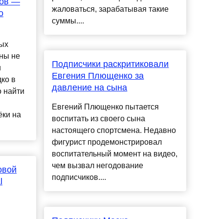
ров —
жаловаться, зарабатывая такие
о
суммы....
ых
сны не
Подписчики раскритиковали
и
Евгения Плющенко за
ко в
давление на сына
 найти
Евгений Плющенко пытается
ёки на
воспитать из своего сына
настоящего спортсмена. Недавно
фигурист продемонстрировал
воспитательный момент на видео,
чем вызвал негодование
овой
подписчиков....
l