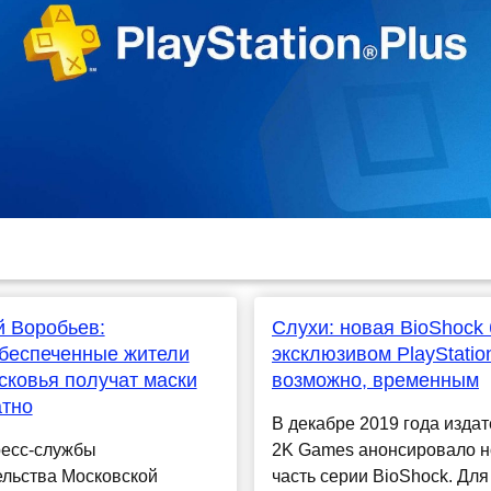
 Воробьев:
Слухи: новая BioShock 
беспеченные жители
эксклюзивом PlayStati
ковья получат маски
возможно, временным
атно
В декабре 2019 года издат
ресс-службы
2K Games анонсировало 
ельства Московской
часть серии BioShock. Для