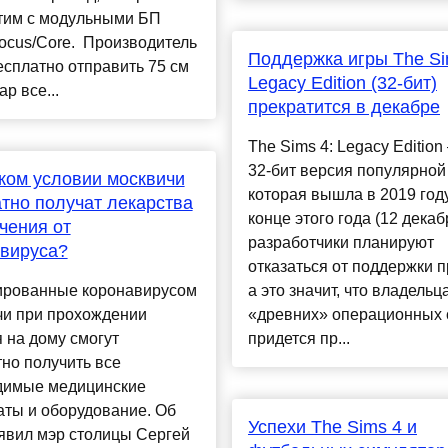
тим с модульными БП
ocus/Core. Производитель
Поддержка игры The Si
есплатно отправить 75 см
Legacy Edition (32-бит)
ар все...
прекратится в декабре
The Sims 4: Legacy Edition
32-бит версия популярной
ком условии москвичи
которая вышла в 2019 году
тно получат лекарства
конце этого года (12 декаб
чения от
разработчики планируют
вируса?
отказаться от поддержки п
рованные коронавирусом
а это значит, что владельц
чи при прохождении
«древних» операционных 
 на дому смогут
придется пр...
но получить все
димые медицинские
аты и оборудование. Об
Успехи The Sims 4 и
явил мэр столицы Сергей