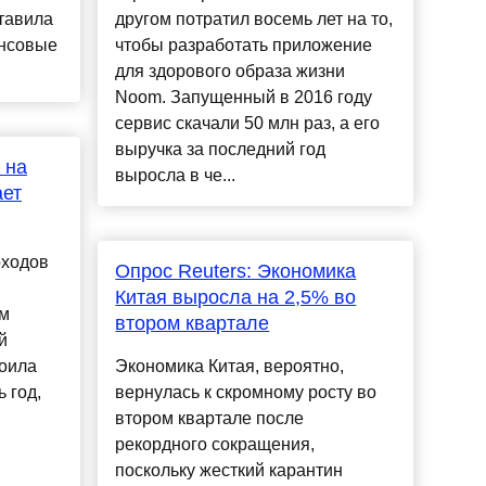
тавила
другом потратил восемь лет на то,
нсовые
чтобы разработать приложение
для здорового образа жизни
Noom. Запущенный в 2016 году
сервис скачали 50 млн раз, а его
выручка за последний год
 на
выросла в че...
ает
оходов
Опрос Reuters: Экономика
Китая выросла на 2,5% во
ем
втором квартале
й
воила
Экономика Китая, вероятно,
 год,
вернулась к скромному росту во
втором квартале после
рекордного сокращения,
поскольку жесткий карантин