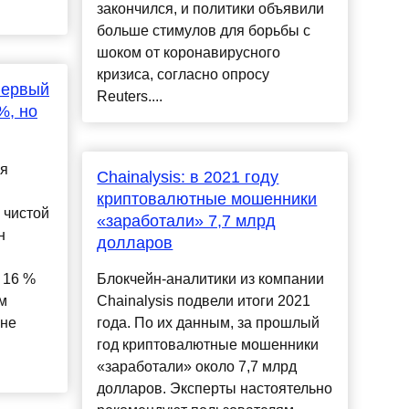
закончился, и политики объявили
больше стимулов для борьбы с
шоком от коронавирусного
кризиса, согласно опросу
первый
Reuters....
%, но
ля
Chainalysis: в 2021 году
криптовалютные мошенники
 чистой
«заработали» 7,7 млрд
н
долларов
а 16 %
Блокчейн-аналитики из компании
м
Chainalysis подвели итоги 2021
 не
года. По их данным, за прошлый
год криптовалютные мошенники
«заработали» около 7,7 млрд
долларов. Эксперты настоятельно