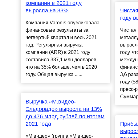
компании в 2021 году
выросла на 33%
Чистая
году в
Компания Varonis опубликовала
финансовые результаты за
Чистая 
четвертый квартал и весь 2021
металлу
год. Регулярная выручка
выросла
компании (ARR) в 2021 году
году, чт
составила 387,1 млн долларов,
междун
что на 35% больше, чем в 2020
финансо
году. Общая выручка ......
3,6 раз
году ($
пресс-р
Суммарн
Выручка «М.видео-
Эльдорадо» выросла на 13%
до 476 млрд рублей по итогам
2021 года
Прибыл
выросл
«М.видео» (группа «М.видео-