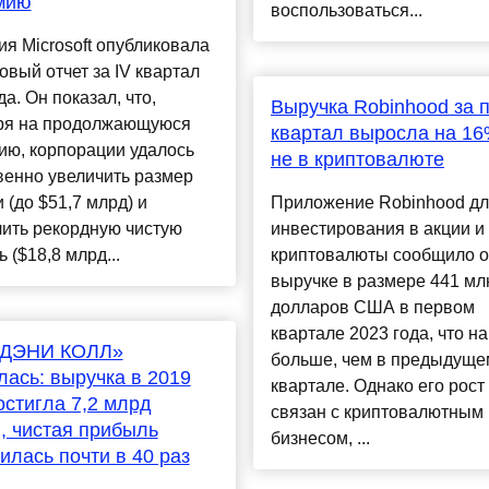
мию
воспользоваться...
я Microsoft опубликовала
вый отчет за IV квартал
да. Он показал, что,
Выручка Robinhood за 
ря на продолжающуюся
квартал выросла на 16
ию, корпорации удалось
не в криптовалюте
венно увеличить размер
 (до $51,7 млрд) и
Приложение Robinhood д
ить рекордную чистую
инвестирования в акции и
 ($18,8 млрд...
криптовалюты сообщило о
выручке в размере 441 мл
долларов США в первом
квартале 2023 года, что н
ДЭНИ КОЛЛ»
больше, чем в предыдуще
лась: выручка в 2019
квартале. Однако его рост
остигла 7,2 млрд
связан с криптовалютным
, чистая прибыль
бизнесом, ...
илась почти в 40 раз