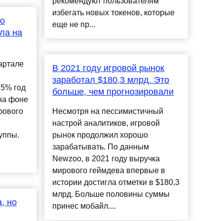
рекомендуют пользователям
избегать новых токенов, которые
во
еще не пр...
ла на
вартале
В 2021 году игровой рынок
заработал $180,3 млрд. Это
,5% год
больше, чем прогнозировали
 на фоне
рового
Несмотря на пессимистичный
настрой аналитиков, игровой
уппы.
рынок продолжил хорошо
зарабатывать. По данным
Newzoo, в 2021 году выручка
мирового геймдева впервые в
истории достигла отметки в $180,3
млрд. Больше половины суммы
, но
принес мобайл....