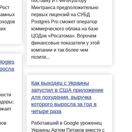
поставку ИТ-интегратору
Рост
Минтранса предположительно
ламных
первых лицензий на СУБД
доходов
Postgres Pro сможет оператор
ких
коммерческого облака на базе
ЦОДов «Росатома». Впрочем
финансовые показатели у этой
компании и так более чем
позити...
logies
ыросла
Как выходец с Украины
запустил в США приложение
ности
для похудения, выручка
ндоры;
которого выросла за год в
лжает
четыре раза
ров
Работавший в Google уроженец
Украины Артем Петаков вместе с