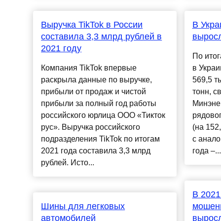
Выручка TikTok в России
В Укра
составила 3,3 млрд рублей в
выросл
2021 году
По итог
Компания TikTok впервые
в Украи
раскрыла данные по выручке,
569,5 т
прибыли от продаж и чистой
тонн, с
прибыли за полный год работы
Минэнер
российского юрлица ООО «Тикток
рядовог
рус». Выручка российского
(на 152
подразделения TikTok по итогам
с анал
2021 года составила 3,3 млрд
года –...
рублей. Исто...
В 2021
Шины для легковых
мошенн
автомобилей
вырос