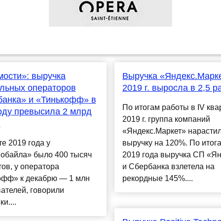
ости»: выручка
Выручка «Яндекс.Марке
льных операторов
2019 г. выросла в 2,5 р
анка» и «Тинькофф» в
По итогам работы в IV ква
оду превысила 2 млрд
2019 г. группа компаний
й
«Яндекс.Маркет» нарасти
те 2019 года у
выручку на 120%. По итог
обайла» было 400 тысяч
2019 года выручка СП «Я
ов, у оператора
и Сбербанка взлетела на
офф» к декабрю — 1 млн
рекордные 145%....
ателей, говорили
и....