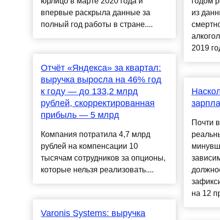
юрлицо в марте 2020 года и
годом р
впервые раскрыла данные за
из данн
полный год работы в стране....
смертно
алкогол
2019 год
Отчёт «Яндекса» за квартал:
выручка выросла на 46% год
к году — до 133,2 млрд
Наскол
рублей, скорректированная
зарпла
прибыль — 5 млрд
Почти в
Компания потратила 4,7 млрд
реальн
рублей на компенсации 10
минувши
тысячам сотрудников за опционы,
зависи
которые нельзя реализовать....
должно
зафикси
на 12 п
Varonis Systems: выручка