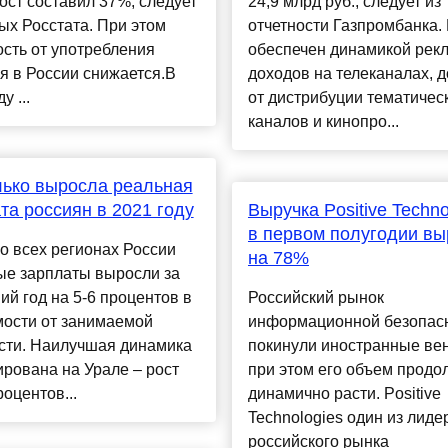
ост составил 37%, следует
24,9 млрд руб., следует из
ых Росстата. При этом
отчетности Газпромбанка. 
сть от употребления
обеспечен динамикой рек
я в России снижается.В
доходов на телеканалах, 
у ...
от дистрибуции тематичес
каналов и кинопро...
ько выросла реальная
та россиян в 2021 году
Выручка Positive Techno
в первом полугодии в
о всех регионах России
на 78%
ые зарплаты выросли за
й год на 5-6 процентов в
Российский рынок
мости от занимаемой
информационной безопас
сти. Наилучшая динамика
покинули иностранные ве
рована на Урале – рост
при этом его объем продо
роцентов...
динамично расти. Positive
Technologies один из лиде
российского рынка