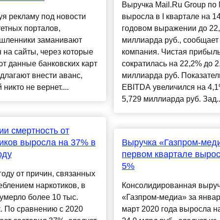
Выручка Mail.Ru Group п
я рекламу под новости
выросла в I квартале на 1
етных порталов,
годовом выражении до 22
шленники заманивают
миллиарда руб., сообщает
 на сайты, через которые
компания. Чистая прибыл
т данные банковских карт
сократилась на 22,2% до 2
длагают внести аванс,
миллиарда руб. Показател
 никто не вернет....
EBITDA увеличился на 4,1
5,729 миллиарда руб. Зад..
ии смертность от
иков выросла на 37% в
Выручка «Газпром-мед
оду
первом квартале вырос
5%
году от причин, связанных
еблением наркотиков, в
Консолидированная выру
умерло более 10 тыс.
«Газпром-медиа» за янва
. По сравнению с 2020
март 2020 года выросла н