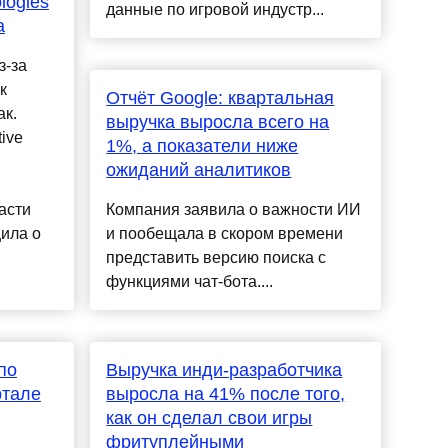
logies
данные по игровой индустр...
а
з-за
к
Отчёт Google: квартальная
ак.
выручка выросла всего на
ive
1%, а показатели ниже
ожиданий аналитиков
асти
Компания заявила о важности ИИ
ила о
и пообещала в скором времени
представить версию поиска с
функциями чат-бота....
по
Выручка инди-разработчика
ртале
выросла на 41% после того,
как он сделал свои игры
фритуплейными