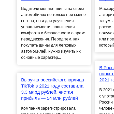
Водители меняют шины на своих
Маскиру
автомобилях не только при смене
авторит
сезона, но и для улучшения
злоумы
управляемости, повышения
россиян
комфорта и безопасности о время
получаю
передвижения. Перед тем, как
или пре
покупать шины для легковых
который
автомобилей, нужно изучить их
основные характер...
В Росс
наркот
Выручка российского юрлица
2021 г
TikTok в 2021 году составила
В 2021 
3,3 млрд рублей, чистая
с употр
прибыль — 54 млн рублей
России 
Компания зарегистрировала
человек