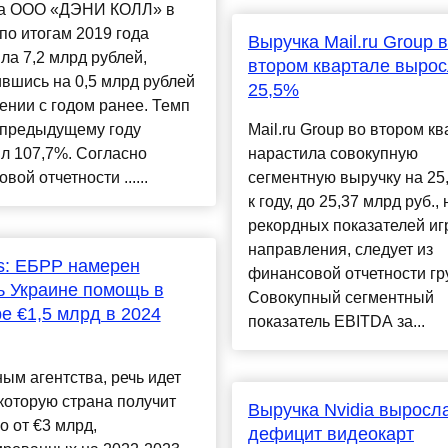
а ООО «ДЭНИ КОЛЛ» в
по итогам 2019 года
Выручка Mail.ru Group 
ла 7,2 млрд рублей,
втором квартале вырос
вшись на 0,5 млрд рублей
25,5%
ении с годом ранее. Темп
 предыдущему году
Mail.ru Group во втором к
л 107,7%. Согласно
нарастила совокупную
вой отчетности ......
сегментную выручку на 25
к году, до 25,37 млрд руб.,
рекордных показателей иг
направления, следует из
s: ЕБРР намерен
финансовой отчетности гр
ь Украине помощь в
Совокупный сегментный
е €1,5 млрд в 2024
показатель EBITDA за...
ым агентства, речь идет
которую страна получит
Выручка Nvidia выросла
о от €3 млрд,
дефицит видеокарт