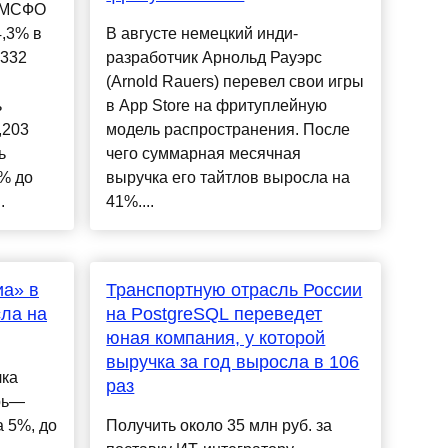
о МСФО
4,3% в
В августе немецкий инди-
,332
разработчик Арнольд Рауэрс
(Arnold Rauers) перевел свои игры
ь
в App Store на фритуплейную
,203
модель распространения. После
ь
чего суммарная месячная
% до
выручка его тайтлов выросла на
.
41%....
иа» в
Транспортную отрасль России
ла на
на PostgreSQL переведет
юная компания, у которой
выручка за год выросла в 106
чка
раз
рь—
а 5%, до
Получить около 35 млн руб. за