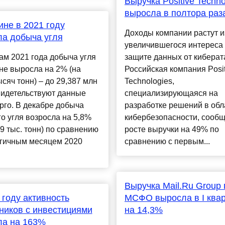
Выручка Positive Techno
выросла в полтора раз
ине в 2021 году
Доходы компании растут и
а добыча угля
увеличившегося интереса 
ам 2021 года добыча угля
защите данных от киберат
не выросла на 2% (на
Российская компания Posit
ысяч тонн) – до 29,387 млн
Technologies,
видетельствуют данные
специализирующаяся на
го. В декабре добыча
разработке решений в обл
о угля возросла на 5,8%
кибербезопасности, сообщ
,9 тыс. тонн) по сравнению
росте выручки на 49% по
огичным месяцем 2020
сравнению с первым...
Выручка Mail.Ru Group 
 году активность
МСФО выросла в I ква
иков с инвестициями
на 14,3%
ла на 163%