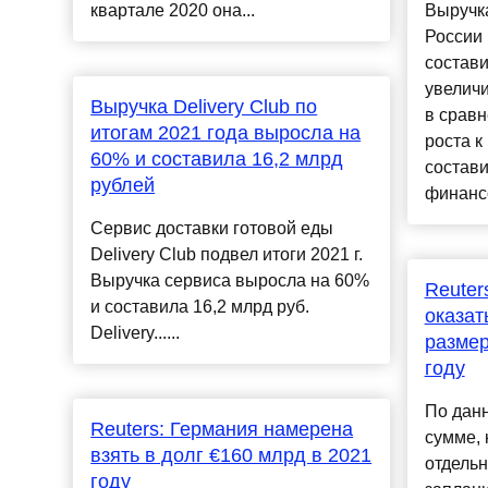
квартале 2020 она...
Выручк
России 
состави
увеличи
Выручка Delivery Club по
в сравн
итогам 2021 года выросла на
роста к
60% и составила 16,2 млрд
состави
рублей
финансо
Сервис доставки готовой еды
Delivery Club подвел итоги 2021 г.
Выручка сервиса выросла на 60%
Reuter
и составила 16,2 млрд руб.
оказат
Delivery......
размер
году
По данн
Reuters: Германия намерена
сумме, 
взять в долг €160 млрд в 2021
отдельн
году