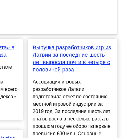
та» в
Выручка разработчиков игр из
аза
Латвии за последние шесть
лет выросла почти в четыре с
ртале
половиной раза
ла
Ассоциация игровых
ам всего
разработчиков Латвии
ндекса»
подготовила отчет по состоянию
местной игровой индустрии за
2019 год. За последние шесть лет
она выросла в несколько раз, а в
прошлом году ее оборот впервые
превысил €30 млн. Основные