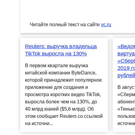
Читайте полный текст на сайте
vc.ru
Reuters: выручка владельца
«Ведом
TikTok выросла на 130%
виртуа
«Сберб
В первом квартале выручка
2019 г
китайской компании ByteDance,
рубле
которой принадлежит популярное
приложение для создания и
В авгус
просмотра коротких видео TikTok,
«Сберм
выросла более чем на 130%, до
абонент
40 млрд юаней ($5,6 млрд). Об
«Тиньк
этом сообщает Reuters со ссылкой
пользов
на источни...
источник