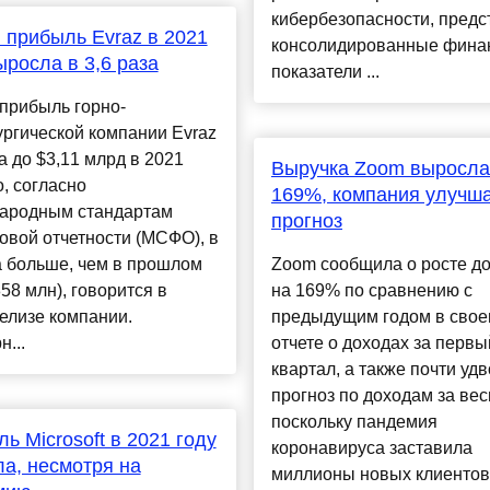
кибербезопасности, предс
 прибыль Evraz в 2021
консолидированные фина
ыросла в 3,6 раза
показатели ...
прибыль горно-
ргической компании Evraz
 до $3,11 млрд в 2021
Выручка Zoom выросла
о, согласно
169%, компания улучш
ародным стандартам
прогноз
вой отчетности (МСФО), в
а больше, чем в прошлом
Zoom сообщила о росте д
858 млн), говорится в
на 169% по сравнению с
елизе компании.
предыдущим годом в сво
...
отчете о доходах за первы
квартал, а также почти уд
прогноз по доходам за весь
поскольку пандемия
ь Microsoft в 2021 году
коронавируса заставила
а, несмотря на
миллионы новых клиентов