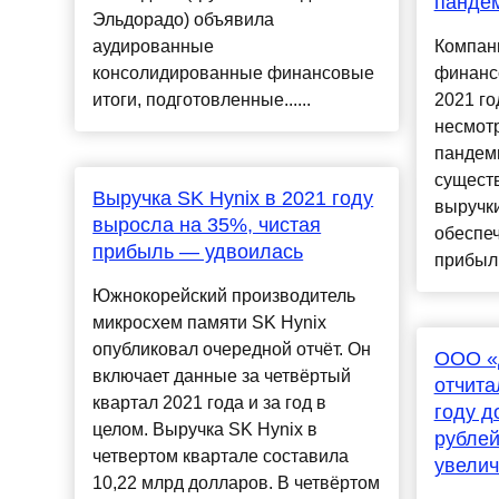
панде
Эльдорадо) объявила
аудированные
Компани
консолидированные финансовые
финансо
итоги, подготовленные......
2021 го
несмот
пандем
сущест
Выручка SK Hynix в 2021 году
выручки
выросла на 35%, чистая
обеспеч
прибыль — удвоилась
прибыль
Южнокорейский производитель
микросхем памяти SK Hynix
опубликовал очередной отчёт. Он
ООО «
включает данные за четвёртый
отчита
квартал 2021 года и за год в
году д
целом. Выручка SK Hynix в
рублей
четвертом квартале составила
увелич
10,22 млрд долларов. В четвёртом