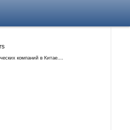
rs
еских компаний в Китае....