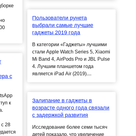
дборке
Пользователи рунета
но
выбрали самые лучшие
00
гаджеты 2019 года
В категории «Гаджеты» лучшими
стали Apple Watch Series 5, Xiaomi
Mi Band 4, AirPods Pro и JBL Pulse
т
4. Лучшим планшетом года
является iPad Air (2019)....
ера с
tsApp
Залипание в гаджеты в
туп к
возрасте одного года связали
а.
с задержкой развития
 с 28
Исследование более семи тысяч
удается
детей показало, что увеличение