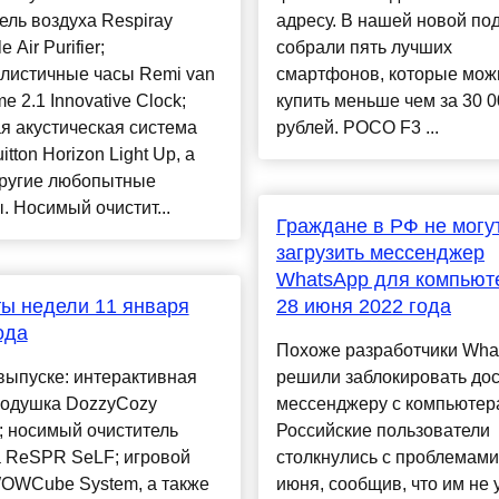
ель воздуха Respiray
адресу. В нашей новой по
 Air Purifier;
собрали пять лучших
листичные часы Remi van
смартфонов, которые мож
e 2.1 Innovative Clock;
купить меньше чем за 30 0
я акустическая система
рублей. POCO F3 ...
itton Horizon Light Up, а
другие любопытные
. Носимый очистит...
Граждане в РФ не могу
загрузить мессенджер
WhatsApp для компьют
ы недели 11 января
28 июня 2022 года
ода
Похоже разработчики Wha
выпуске: интерактивная
решили заблокировать дос
подушка DozzyCozy
мессенджеру с компьютер
; носимый очиститель
Российские пользователи
а ReSPR SeLF; игровой
столкнулись с проблемами
WOWCube System, а также
июня, сообщив, что им не 