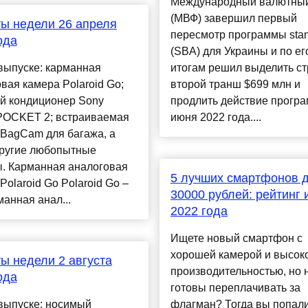
Международный валютны
(МВФ) завершил первый
ы недели 26 апреля
пересмотр программы stan
ода
(SBA) для Украины и по ег
выпуске: карманная
итогам решил выделить с
вая камера Polaroid Go;
второй транш $699 млн и
й кондиционер Sony
продлить действие прогр
OCKET 2; встраиваемая
июня 2022 года....
 BagCam для багажа, а
другие любопытные
ы. Карманная аналоговая
5 лучших смартфонов 
Polaroid Go Polaroid Go –
30000 рублей: рейтинг
манная анал...
2022 года
Ищете новый смартфон с
хорошей камерой и высок
ы недели 2 августа
производительностью, но 
ода
готовы переплачивать за
выпуске: носимый
флагман? Тогда вы попали