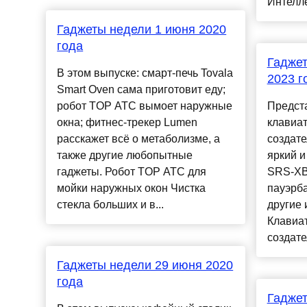
Интелле
Гаджеты недели 1 июня 2020
года
Гаджет
В этом выпуске: смарт-печь Tovala
2023 г
Smart Oven сама приготовит еду;
робот TOP ATC вымоет наружные
Предст
окна; фитнес-трекер Lumen
клавиат
расскажет всё о метаболизме, а
создате
также другие любопытные
яркий и
гаджеты. Робот TOP ATC для
SRS-XB
мойки наружных окон Чистка
пауэрба
стекла больших и в...
другие 
Клавиат
создате
Гаджеты недели 29 июня 2020
года
Гаджет