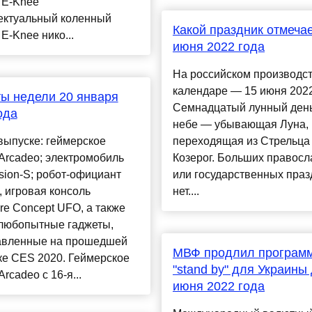
 E-Knee
ектуальный коленный
Какой праздник отмечае
E-Knee нико...
июня 2022 года
На российском производс
календаре — 15 июня 2022
ы недели 20 января
Семнадцатый лунный день
ода
небе — убывающая Луна,
выпуске: геймерское
переходящая из Стрельца
Arcadeo; электромобиль
Козерог. Больших правос
sion-S; робот-официант
или государственных праз
, игровая консоль
нет....
re Concept UFO, а также
 любопытные гаджеты,
авленные на прошедшей
МВФ продлил програм
ке CES 2020. Геймерское
"stand by" для Украины
rcadeo с 16-я...
июня 2022 года