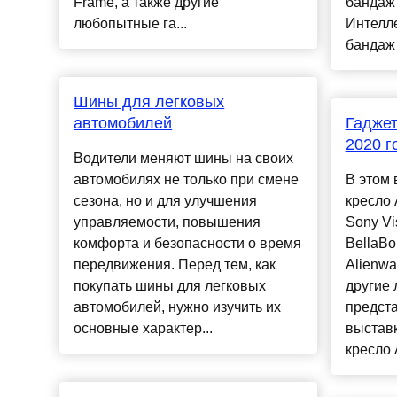
Frame, а также другие
бандаж
любопытные га...
Интелл
бандаж 
Шины для легковых
автомобилей
Гаджет
2020 г
Водители меняют шины на своих
автомобилях не только при смене
В этом 
сезона, но и для улучшения
кресло 
управляемости, повышения
Sony Vi
комфорта и безопасности о время
BellaBo
передвижения. Перед тем, как
Alienwa
покупать шины для легковых
другие
автомобилей, нужно изучить их
предст
основные характер...
выстав
кресло A