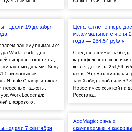
ктуальный мног...
банков в Системе б...
ы недели 19 декабря
Цена котлет с пюре до
ода
максимальной с июня 
года — 254,54 рубля
авляем вашему вниманию:
ура Work Louder для
Средняя стоимость обеда 
лей цифрового контента;
картофельного пюре и мя
 компактный динамик Sony
котлет достигла 254,54 руб
10; экологичный
июле. Это максимальная ц
нк Nimble Champ, а также
такой обед, сообщили «Р
интересные гаджеты.
Новости» со ссылкой на 
ура Work Louder для
Росстата....
лей цифрового ...
AppMagic: самые
ы недели 7 сентября
скачиваемые и кассов