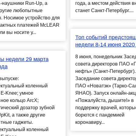
-наушники Run-Up, а
года, а меcтом действия в
другие любопытные
станет Санкт-Петербург....
. Носимое устройство для
тактных платежей McLEAR
ли вы носите у...
Топ событий предстоя
недели 8-14 июня 2020
8 июня, понедельник Засе
ы недели 29 марта
совета директоров ПАО «
ода
нефть» (Санкт-Петербург).
выпуске:
Заседание совета директо
ектуальный коленный
ПАО «Новатэк» (Тарко-Са
 E-Knee; умное
ЯНАО). Запуск онлайн-ак
ное кольцо ArcX;
«Пожалуйста, дышите!» в
ический дозатор зубной
поддержку врачей, которы
pKit, а также другие
борются с пандемией
тные гаджеты.
коронавиру...
ектуальный коленный