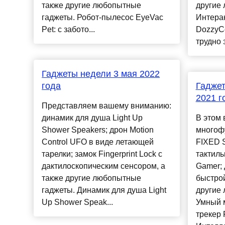
также другие любопытные
другие
гаджеты. Робот-пылесос EyeVac
Интера
Pet: с забото...
DozzyC
трудно 
Гаджеты недели 3 мая 2022
года
Гаджет
2021 г
Представляем вашему вниманию:
динамик для душа Light Up
В этом 
Shower Speakers; дрон Motion
многоф
Control UFO в виде летающей
FIXED 
тарелки; замок Fingerprint Lock с
тактил
дактилоскопическим сенсором, а
Gamer; 
также другие любопытные
быстрой
гаджеты. Динамик для душа Light
другие
Up Shower Speak...
Умный 
трекер