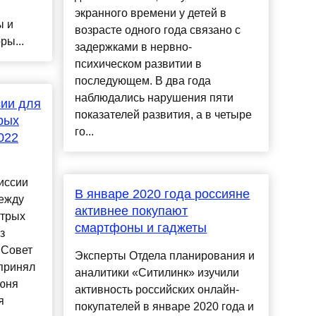
экранного времени у детей в
ы и
возрасте одного года связано с
ры...
задержками в нервно-
психическом развитии в
последующем. В два года
наблюдались нарушения пяти
сии для
показателей развития, а в четыре
рых
го...
022
иссии
В январе 2020 года россияне
между
активнее покупают
стрых
смартфоны и гаджеты
з
"Совет
Эксперты Отдела планирования и
принял
аналитики «Ситилинк» изучили
июня
активность российских онлайн-
я
покупателей в январе 2020 года и