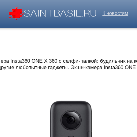
К новостям
а
а Insta360 ONE X 360 с селфи-палкой; будильник на к
 другие любопытные гаджеты. Экшн-камера Insta360 ONE X