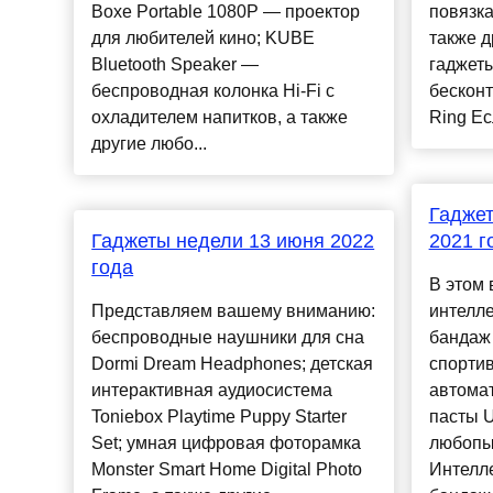
Boxe Portable 1080P — проектор
повязка
для любителей кино; KUBE
также 
Bluetooth Speaker —
гаджеты
беспроводная колонка Hi-Fi с
бескон
охладителем напитков, а также
Ring Ес
другие любо...
Гаджет
Гаджеты недели 13 июня 2022
2021 г
года
В этом 
Представляем вашему вниманию:
интелл
беспроводные наушники для сна
бандаж
Dormi Dream Headphones; детская
спортив
интерактивная аудиосистема
автомат
Toniebox Playtime Puppy Starter
пасты U
Set; умная цифровая фоторамка
любопы
Monster Smart Home Digital Photo
Интелл