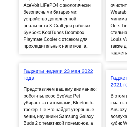
AceVolt LiFePO4 с экологически
очистит
безопасными батареями;
Wearable
устройство дополненной
минима
реальности X-Craft для рабочих;
Oers Tim
бумбокс KoolTunes Boombox
стильна
Playmate Cooler с отсеком для
Louis Vu
прохладительных напитков, а...
также 
гаджеты
Гаджеты недели 23 мая 2022
года
Гаджет
2021 г
Представляем вашему вниманию:
робот-пылесос EyeVac Pet
В этом 
убирает за питомцами; Bluetooth-
смарт-
трекер Tile Pro найдет утерянные
AirCozy
вещи, наушники Samsung Galaxy
воздух
Buds 2 с тематикой покемонов, а
кубик 