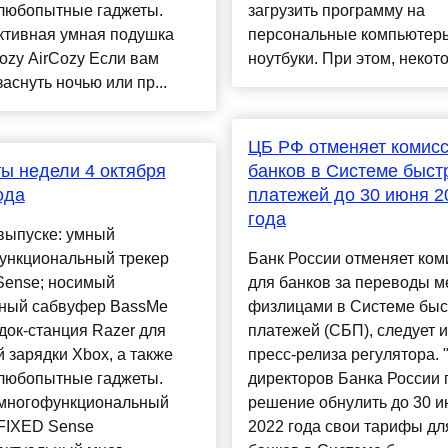
 любопытные гаджеты.
загрузить программу на
ктивная умная подушка
персональные компьютер
ozy AirCozy Если вам
ноутбуки. При этом, некото
заснуть ночью или пр...
ЦБ РФ отменяет комис
ы недели 4 октября
банков в Системе быст
ода
платежей до 30 июня 2
года
выпуске: умный
ункциональный трекер
Банк России отменяет ком
Sense; носимый
для банков за переводы 
ьный сабвуфер BassMe
физлицами в Системе бы
док-станция Razer для
платежей (СБП), следует и
 зарядки Xbox, а также
пресс-релиза регулятора. 
 любопытные гаджеты.
директоров Банка России 
многофункциональный
решение обнулить до 30 
 FIXED Sense
2022 года свои тарифы дл