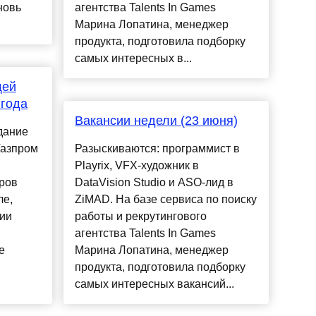
новь
агентства Talents In Games
Марина Лопатина, менеджер
продукта, подготовила подборку
самых интересных в...
щей
 года
Вакансии недели (23 июня)
дание
Газпром
Разыскиваются: программист в
Playrix, VFX-художник в
ров
DataVision Studio и ASO-лид в
ле,
ZiMAD. На базе сервиса по поиску
ции
работы и рекрутингового
агентства Talents In Games
е
Марина Лопатина, менеджер
продукта, подготовила подборку
самых интересных вакансий...