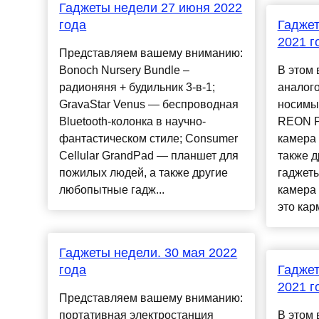
Гаджеты недели 27 июня 2022
года
Гаджет
2021 г
Представляем вашему вниманию:
Bonoch Nursery Bundle –
В этом 
радионяня + будильник 3-в-1;
аналого
GravaStar Venus — беспроводная
носимы
Bluetooth-колонка в научно-
REON P
фантастическом стиле; Consumer
камера
Cellular GrandPad — планшет для
также 
пожилых людей, а также другие
гаджет
любопытные гадж...
камера 
это кар
Гаджеты недели. 30 мая 2022
года
Гаджет
2021 г
Представляем вашему вниманию:
портативная электростанция
В этом 