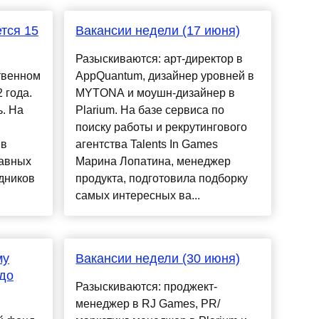
тся 15
Вакансии недели (17 июня)
Разыскиваются: арт-директор в
твенном
AppQuantum, дизайнер уровней в
 года.
MYTONA и моушн-дизайнер в
. На
Plarium. На базе сервиса по
поиску работы и рекрутингового
 в
агентства Talents In Games
лавных
Марина Лопатина, менеджер
дников
продукта, подготовила подборку
самых интересных ва...
му
Вакансии недели (30 июня)
 до
Разыскиваются: проджект-
менеджер в RJ Games, PR/