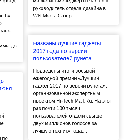
й фонд
маркетинг-менеджер в Plarium и
руководитель отдела дизайна в
d by
WN Media Group....
о
тране
Названы лучшие гаджеты
аммы до
2017 года по версии
пользователей рунета
Подведены итоги восьмой
ежегодной премии «Лучший
до
гаджет 2017 по версии рунета»,
 июня
организованной экспертным
проектом Hi-Tech Mail.Ru. На этот
раз почти 130 тысяч
ой
пользователей отдали свыше
не
двух миллионов голосов за
лучшую технику года....
 по