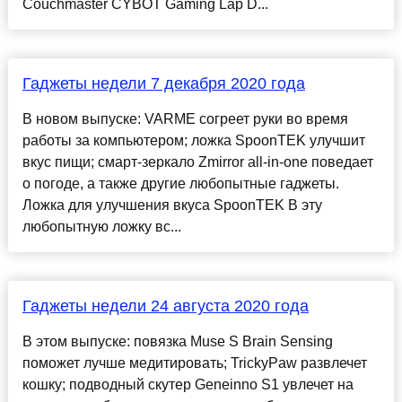
Couchmaster CYBOT Gaming Lap D...
Гаджеты недели 7 декабря 2020 года
В новом выпуске: VARME согреет руки во время
работы за компьютером; ложка SpoonTEK улучшит
вкус пищи; смарт-зеркало Zmirror all-in-one поведает
о погоде, а также другие любопытные гаджеты.
Ложка для улучшения вкуса SpoonTEK В эту
любопытную ложку вс...
Гаджеты недели 24 августа 2020 года
В этом выпуске: повязка Muse S Brain Sensing
поможет лучше медитировать; TrickyPaw развлечет
кошку; подводный скутер Geneinno S1 увлечет на