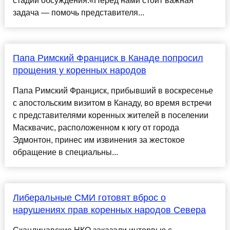
стадии обсуждения.«Перед нами стоит важная
задача — помочь представителя...
Папа Римский Франциск в Канаде попросил
прощения у коренных народов
Папа Римский Франциск, прибывший в воскресенье
с апостольским визитом в Канаду, во время встречи
с представителями коренных жителей в поселении
Масквачис, расположенном к югу от города
Эдмонтон, принес им извинения за жестокое
обращение в специальны...
Либеральные СМИ готовят вброс о
нарушениях прав коренных народов Севера