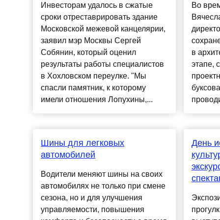
Инвесторам удалось в сжатые
Во врем
сроки отреставрировать здание
Вячесл
Московской межевой канцелярии,
директ
заявил мэр Москвы Сергей
сохране
Собянин, который оценил
в архит
результаты работы специалистов
этапе, 
в Хохловском переулке. "Мы
проектн
спасли памятник, к которому
буксова
имели отношения Лопухины,...
проводи
Шины для легковых
День и
автомобилей
культу
экскур
Водители меняют шины на своих
спекта
автомобилях не только при смене
сезона, но и для улучшения
Экспози
управляемости, повышения
прогулк