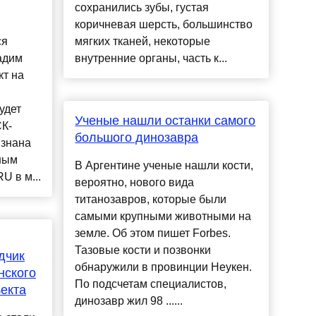
сохранились зубы, густая
коричневая шерсть, большинство
ся
мягких тканей, некоторые
адим
внутренние органы, часть к...
т на
удет
Ученые нашли останки самого
СК-
большого динозавра
изнана
ным
В Аргентине ученые нашли кости,
U в м...
вероятно, нового вида
титанозавров, которые были
самыми крупными животными на
земле. Об этом пишет Forbes.
Тазовые кости и позвонки
дчик
обнаружили в провинции Неукен.
нского
По подсчетам специалистов,
ъекта
динозавр жил 98 ......