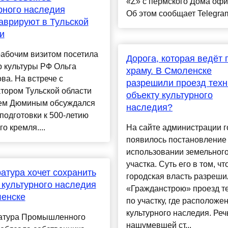
«Z» с пермского Дома офи
рного наследия
Об этом сообщает Telegram
аврируют в Тульской
и
рабочим визитом посетила
Дорога, которая ведёт 
 культуры РФ Ольга
храму. В Смоленске
а. На встрече с
разрешили проезд техн
тором Тульской области
объекту культурного
ем Дюминым обсуждался
наследия?
подготовки к 500-летию
го кремля....
На сайте администрации 
появилось постановление
использовании земельног
участка. Суть его в том, чт
атура хочет сохранить
городская власть разреши
 культурного наследия
«Гражданстрою» проезд т
ленске
по участку, где расположе
культурного наследия. Реч
атура Промышленного
нашумевшей ст...