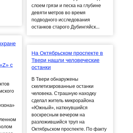
слоем грязи и песка на глубине
девяти метров во время
подводного исследования
останков старого Дубингяйск...
охране
На Октябрьском проспекте в
Твери нашли человеческие
«Z» с
останки
В Твери обнаружены
ктов
скелетизированные останки
мского
человека. Страшную находку
сделал житель микрорайона
изона»
«Южный», наткнувшийся
воскресным вечером на
дленном
разложившийся труп на
волом
Октябрьском проспекте. По факту