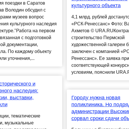
я поездки в Саратов
культурного объекта
ав Володин обсудил с
орами музеев вопрос
4,1 млрд. рублей достанут
ния культурного наследия
«РСК-Ренессанс» Фото: В
ектуре."Работа на первом
Ахметов © URA.RUКонтрак
связанная с подготовкой
строительство Пермской
ой документации,
художественной галереи б
ла. По каждому объекту
заключен с компанией «Р
ли уточнения,...
Ренессанс». Ее заявка пр
соответствующей конкурс
условиям, пояснили URA.R
сторического и
рного наследия:
сии, выставки,
Городу нужна новая
кли
поликлиника. Но подря
администрации Высоки
ции, тематические
сорвал сроки сдачи об
и, музыкальные