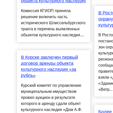
объекта культурного наследия
Комиссия КГИОП приняла
В Рост
решение включить часть
охрану
исторического Шлиссельбургского
культу
тракта в перечень выявленных
объектов культурного наследия....
В Росто
постан
зон охр
культур
В Курске заключен первый
региона
договор аренды объекта
сообща
культурного наследия «за
правите
рубль»
взяли «
«Здание
Курский комитет по управлению
«Ветр...
муниципальным имуществом
провел аукцион в результате
которого в аренду сдали объект
культурного наследия «Дом А.Ф.
Более 