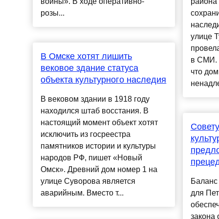
войны». В ходе оперативно-
района 
розы...
сохрани
наследи
улице Т
провела
В Омске хотят лишить
в СМИ. 
вековое здание статуса
что дом
объекта культурного наследия
ненадле
В вековом здании в 1918 году
находился штаб восстания. В
настоящий момент объект хотят
Совету
исключить из госреестра
культу
памятников истории и культуры
предл
народов РФ, пишет «Новый
преце
Омск». Древний дом номер 1 на
улице Суворова является
Баланс 
аварийным. Вместо т...
для Пет
обеспе
закона 