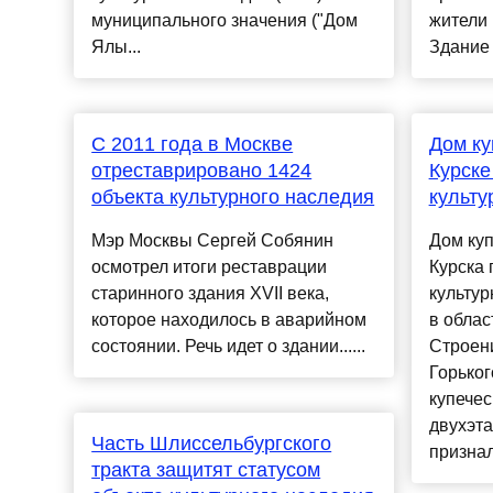
муниципального значения ("Дом
жители 
Ялы...
Здание 
С 2011 года в Москве
Дом ку
отреставрировано 1424
Курске
объекта культурного наследия
культу
Мэр Москвы Сергей Собянин
Дом куп
осмотрел итоги реставрации
Курска 
старинного здания XVII века,
культур
которое находилось в аварийном
в облас
состоянии. Речь идет о здании......
Строени
Горьког
купечес
двухэта
Часть Шлиссельбургского
признал
тракта защитят статусом