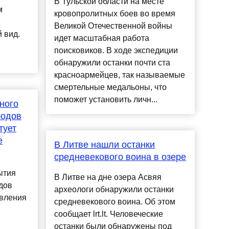
В Тульской области на месте
м
кровопролитных боев во время
Великой Отечественной войны
 вид.
идет масштабная работа
поисковиков. В ходе экспедиции
обнаружили останки почти ста
красноармейцев, так называемые
смертельные медальоны, что
поможет установить личн...
ного
родов
тует
е
В Литве нашли останки
средневекового воина в озере
ытия
В Литве на дне озера Асвяя
дов
археологи обнаружили останки
авления
средневекового воина. Об этом
сообщает lrt.lt. Человеческие
останки были обнаружены под