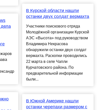
В Курской области нашли
останки двух солдат вермахта
ews
 дела
Участники поискового отряда
Молодёжной организации Курской
АЭС «Высота» под руководством
ге
Владимира Некрасова
обнаружили останки двух солдат
ожаров
вермахта. Раскопки проводились
лава
22 марта в селе Чапли
Курчатовского района. По
ександр
предварительной информации
были...
ожно
В Южной Америке нашли
останки черепахи размером с