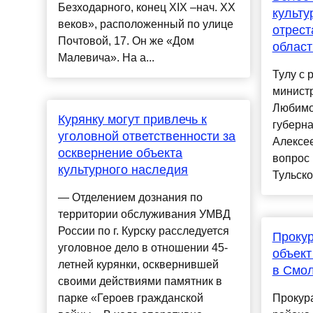
Безходарного, конец XIX –нач. XX
культу
веков», расположенный по улице
отрест
Почтовой, 17. Он же «Дом
област
Малевича». На а...
Тулу с 
министр
Любимов
Курянку могут привлечь к
губерна
уголовной ответственности за
Алексе
осквернение объекта
вопрос 
культурного наследия
Тульско
— Отделением дознания по
территории обслуживания УМВД
России по г. Курску расследуется
Прокур
уголовное дело в отношении 45-
объект
летней курянки, осквернившей
в Смо
своими действиями памятник в
парке «Героев гражданской
Прокур