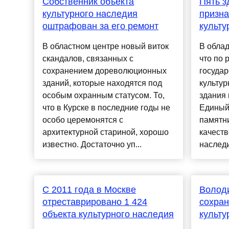
Собственник объекта
Пять з
культурного наследия
призна
оштрафован за его ремонт
культу
В областном центре новый виток
В облад
скандалов, связанных с
что по 
сохранением дореволюционных
государ
зданий, которые находятся под
культур
особым охранным статусом. То,
здания 
что в Курске в последние годы не
Единый
особо церемонятся с
памятни
архитектурной стариной, хорошо
качеств
известно. Достаточно уп...
наследи
С 2011 года в Москве
Володи
отреставрировано 1 424
сохран
объекта культурного наследия
культу