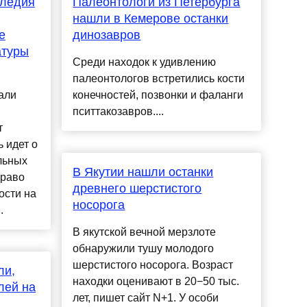
следия
Палеонтологи из Петербурга
нашли в Кемерове останки
е
динозавров
атуры
Среди находок к удивлению
палеонтологов встретились кости
али
конечностей, позвонки и фаланги
пситтакозавров....
т
ь идет о
льных
В Якутии нашли останки
Право
древнего шерстистого
ости на
носорога
.
В якутской вечной мерзлоте
обнаружили тушу молодого
шерстистого носорога. Возраст
ли,
находки оценивают в 20−50 тыс.
лей на
лет, пишет сайт N+1. У особи