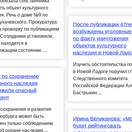
обязала собственника
ть объект культурного
я. Речь о доме №9 по
ухачевского. Прокуратура
После публикации 47n
 проверку по публикациям
возбуждены уголовные
Сотрудники установили,
по факту уничтожения
 находится в
объектов культурного
жащем состоянии. ...
наследия в Новой Ладо
Изучить обстоятельства п
в Новой Ладоге поручил г
 по сохранению
Следственного комитета
рного наследия
Российской Федерации Ал
ожили опасный
Бастрыкин....
дент
сохранения и развития
ербурга может быть
Ирина Великанова: «М
чен только соблюдением
будет рейтинговать
об охране наследия....