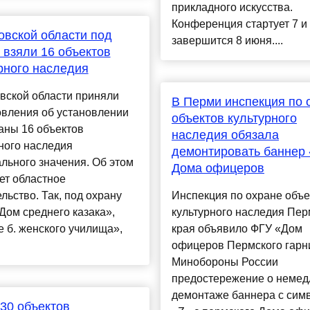
прикладного искусства.
Конференция стартует 7 и
овской области под
завершится 8 июня....
 взяли 16 объектов
рного наследия
вской области приняли
В Перми инспекция по 
овления об установлении
объектов культурного
аны 16 объектов
наследия обязала
ного наследия
демонтировать баннер 
льного значения. Об этом
Дома офицеров
ет областное
льство. Так, под охрану
Инспекция по охране объе
Дом среднего казака»,
культурного наследия Пер
 б. женского училища»,
края объявило ФГУ «Дом
офицеров Пермского гарн
Минобороны России
предостережение о неме
демонтаже баннера с сим
30 объектов