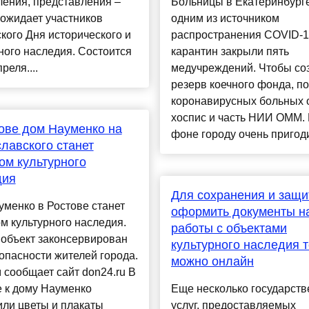
ения, представления –
Больницы в Екатеринбурге
 ожидает участников
одним из источником
кого Дня исторического и
распространения COVID-1
ного наследия. Состоится
карантин закрыли пять
реля....
медучреждений. Чтобы со
резерв коечного фонда, п
коронавирусных больных 
хоспис и часть НИИ ОММ. 
ове дом Науменко на
фоне городу очень пригоди
лавского станет
ом культурного
дия
Для сохранения и защи
менко в Ростове станет
оформить документы н
м культурного наследия.
работы с объектами
 объект законсервирован
культурного наследия 
опасности жителей города.
можно онлайн
 сообщает cайт don24.ru В
 к дому Науменко
Еще несколько государст
ли цветы и плакаты
услуг, предоставляемых