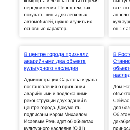
комфорта и безопасности о время
выступл
передвижения. Перед тем, как
все это
покупать шины для легковых
апрельс
автомобилей, нужно изучить их
культур
основные характер...
он 17 ап
В центре города признали
В Рост
аварийными два объекта
Станис
культурного наследия
объект
насле
Администрация Саратова издала
постановления о признании
Дом Нау
аварийными и подлежащими
объекто
реконструкции двух зданий в
Сейчас
центре города. Документы
для без
подписаны мэром Михаилом
Об этом
Исаевым.Речь идет об объектах
декабре
культурного наследия (ОКН)
приноси