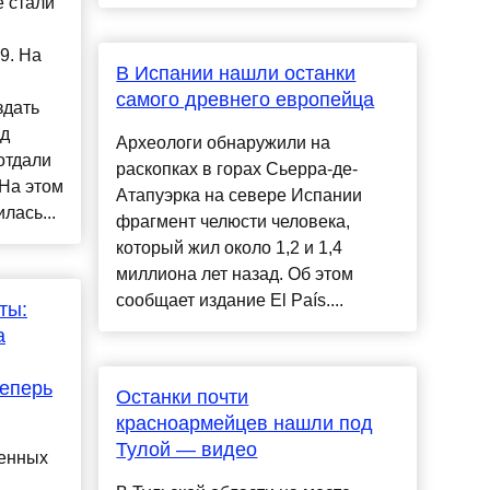
 стали
9. На
В Испании нашли останки
самого древнего европейца
здать
од
Археологи обнаружили на
отдали
раскопках в горах Сьерра-де-
На этом
Атапуэрка на севере Испании
лась...
фрагмент челюсти человека,
который жил около 1,2 и 1,4
миллиона лет назад. Об этом
сообщает издание El País....
ты:
а
теперь
Останки почти
красноармейцев нашли под
Тулой — видео
венных