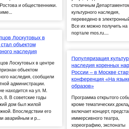
Ростова и общественники.
столичным Департаменто
име...
культурного наследия,
переведено в электронный
Все их можно получить на
портале mos.ru....
пцов Лоскутовых в
 стал объектом
рного наследия
Популяризация культур
цов Лоскутовых в центре
наследия коренных на
признан объектом
России – в Москве стар
ного наследия, сообщили
конференция «На язык
тной администрации.
образов»
е находится на ул. М.
о, 8. В советские годы
Программа открытого соб
кий дом был жилой
кроме тематических докла
жкой. Впоследствии его
включает концерт, предст
и аварийным и р...
иммерсивного театра,
хореографию, экспонаты