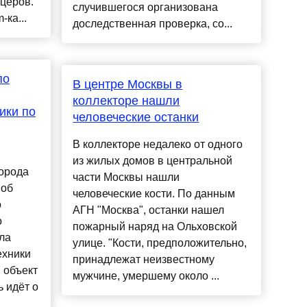
церов.
случившегося организована
-ка...
доследственная проверка, со...
по
В центре Москвы в
коллекторе нашли
ики по
человеческие останки
В коллекторе недалеко от одного
из жилых домов в центральной
города
части Москвы нашли
 об
человеческие кости. По данным
о
АГН "Москва", останки нашел
о
пожарный наряд на Ольховской
ла
улице. "Кости, предположительно,
ехники
принадлежат неизвестному
н объект
мужчине, умершему около ...
ь идёт о