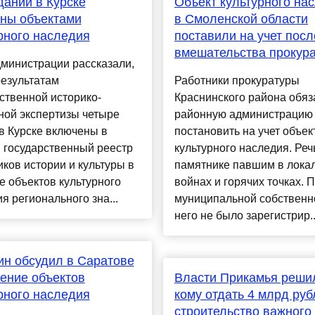
даний в Курске
Объект культурного на
ны объектами
в Смоленской области
рного наследия
поставили на учет посл
вмешательства прокур
министрации рассказали,
результатам
Работники прокуратуры
ственной историко-
Краснинского района обяз
ной экспертизы четыре
районную администрацию
в Курске включены в
постановить на учет объек
 государственный реестр
культурного наследия. Реч
ков истории и культуры в
памятнике павшим в лока
е объектов культурного
войнах и горячих точках. 
я регионального зна...
муниципальной собственн
него не было зарегистрир..
н обсудил в Саратове
ение объектов
Власти Прикамья реши
рного наследия
кому отдать 4 млрд руб
строительство важного