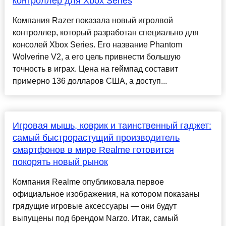
контроллер для Xbox Series
Компания Razer показала новый игролвой
контроллер, который разработан специально для
консолей Xbox Series. Его название Phantom
Wolverine V2, а его цель привнести большую
точность в играх. Цена на геймпад составит
примерно 136 долларов США, а доступ...
Игровая мышь, коврик и таинственный гаджет:
самый быстрорастущий производитель
смартфонов в мире Realme готовится
покорять новый рынок
Компания Realme опубликовала первое
официальное изображения, на котором показаны
грядущие игровые аксессуары — они будут
выпущены под брендом Narzo. Итак, самый