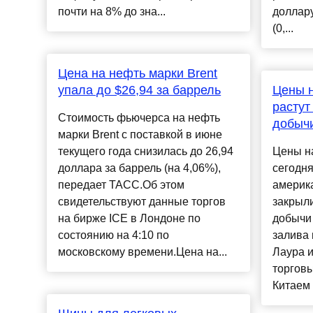
почти на 8% до зна...
доллару
(0,...
Цена на нефть марки Brent
упала до $26,94 за баррель
Цены н
растут
Стоимость фьючерса на нефть
добыч
марки Brent с поставкой в июне
текущего года снизилась до 26,94
Цены на
доллара за баррель (на 4,06%),
сегодня 
передает ТАСС.Об этом
америк
свидетельствуют данные торгов
закрыл
на бирже ICE в Лондоне по
добычи
состоянию на 4:10 по
залива 
московскому времени.Цена на...
Лаура и
торгов
Китаем 