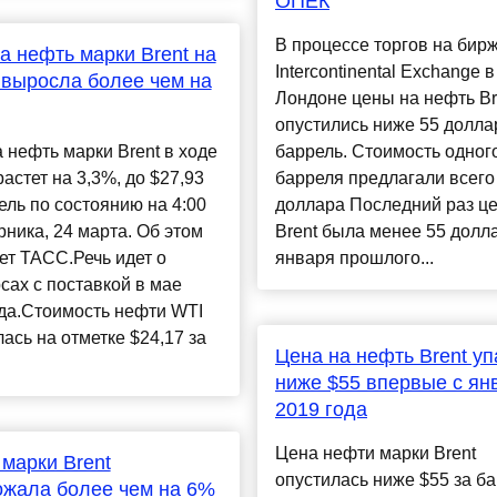
ОПЕК
В процессе торгов на бир
а нефть марки Brent на
Intercontinental Exchange в
 выросла более чем на
Лондоне цены на нефть Br
опустились ниже 55 долла
 нефть марки Brent в ходе
баррель. Стоимость одног
растет на 3,3%, до $27,93
барреля предлагали всего 
ель по состоянию на 4:00
доллара Последний раз це
рника, 24 марта. Об этом
Brent была менее 55 долл
т ТАСС.Речь идет о
января прошлого...
ах с поставкой в мае
да.Стоимость нефти WTI
ась на отметке $24,17 за
Цена на нефть Brent у
ниже $55 впервые с ян
2019 года
Цена нефти марки Brent
марки Brent
опустилась ниже $55 за б
жала более чем на 6%