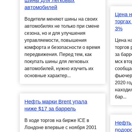
Шины для легковых
автомобилей
Цена н
Водители меняют шины на своих
торгах
автомобилях не только при смене
3%
сезона, но и для улучшения
управляемости, повышения
Цена на
комфорта и безопасности о время
торгов 
передвижения. Перед тем, как
за барр
покупать шины для легковых
мск вто
автомобилей, нужно изучить их
сообщае
основные характер...
фьючерс
2020 го
находил
бар...
Нефть марки Brent упала
ниже $17 за баррель
В ходе торгов на бирже ICE в
Нефть 
Лондоне впервые с ноября 2001
подоро