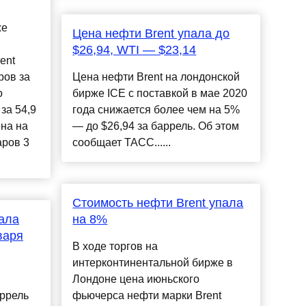
же
Цена нефти Brent упала до
$26,94, WTI — $23,14
ent
ров за
Цена нефти Brent на лондонской
о
бирже ICE с поставкой в мае 2020
за 54,9
года снижается более чем на 5%
на на
— до $26,94 за баррель. Об этом
аров 3
сообщает ТАСС......
Стоимость нефти Brent упала
пала
на 8%
варя
В ходе торгов на
интерконтинентальной бирже в
Лондоне цена июньского
аррель
фьючерса нефти марки Brent