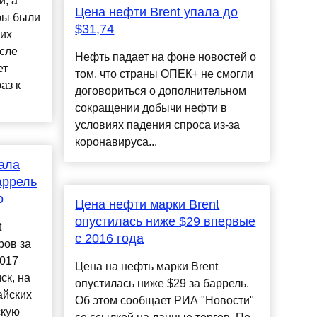
и, а
Цена нефти Brent упала до
ры были
$31,74
них
осле
Нефть падает на фоне новостей о
ет
том, что страны ОПЕК+ не смогли
аз к
договориться о дополнительном
сокращении добычи нефти в
условиях падения спроса из-за
коронавируса...
пала
аррель
о
Цена нефти марки Brent
опустилась ниже $29 впервые
t
с 2016 года
ров за
2017
Цена на нефть марки Brent
ск, на
опустилась ниже $29 за баррель.
айских
Об этом сообщает РИА "Новости"
скую