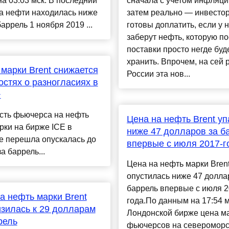
на 03:03 мск. В последний
сначала с учетом инфляци
а нефти находилась ниже
затем реально — инвесто
баррель 1 ноября 2019 ...
готовы доплатить, если у 
заберут нефть, которую п
поставки просто негде буд
хранить. Впрочем, на сей р
марки Brent снижается
России эта нов...
остях о разногласиях в
+
сть фьючерса на нефть
Цена на нефть Brent у
рки на бирже ICE в
ниже 47 долларов за б
е перешла опускалась до
впервые с июля 2017-г
а баррель...
Цена на нефть марки Bren
опустилась ниже 47 долла
баррель впервые с июля 
а нефть марки Brent
года.По данным на 17:54 м
зилась к 29 долларам
Лондонской бирже цена м
рель
фьючерсов на северомор