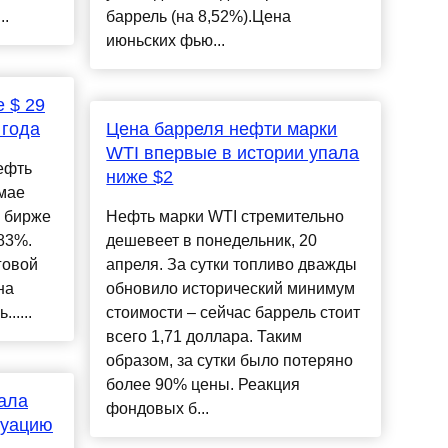
..
баррель (на 8,52%).Цена
июньских фью...
 $ 29
 года
Цена барреля нефти марки
WTI впервые в истории упала
ефть
ниже $2
 мае
а бирже
Нефть марки WTI стремительно
83%.
дешевеет в понедельник, 20
говой
апреля. За сутки топливо дважды
на
обновило исторический минимум
.....
стоимости – сейчас баррель стоит
всего 1,71 доллара. Таким
образом, за сутки было потеряно
более 90% цены. Реакция
пала
фондовых б...
туацию