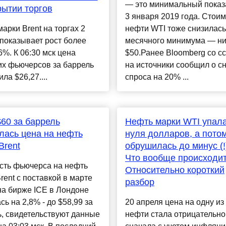
— это минимальный показ
рытии торгов
3 января 2019 года. Стоим
арки Brent на торгах 2
нефти WTI тоже снизилась
показывает рост более
месячного минимума — н
6%. К 06:30 мск цена
$50.Ранее Bloomberg со с
их фьючерсов за баррель
на источники сообщил о с
ла $26,27....
спроса на 20% ...
60 за баррель
Нефть марки WTI упал
лась цена на нефть
нуля долларов, а пото
Brent
обрушилась до минус (!
Что вообще происходит
сть фьючерса на нефть
Относительно короткий
rent с поставкой в марте
разбор
 на бирже ICE в Лондоне
сь на 2,8% - до $58,99 за
20 апреля цена на одну из
, свидетельствуют данные
нефти стала отрицательно