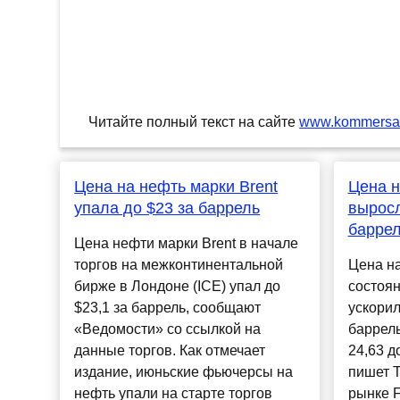
Читайте полный текст на сайте
www.kommersan
Цена на нефть марки Brent
Цена н
упала до $23 за баррель
выросл
барре
Цена нефти марки Brent в начале
торгов на межконтинентальной
Цена на
бирже в Лондоне (ICE) упал до
состоян
$23,1 за баррель, сообщают
ускорил
«Ведомости» со ссылкой на
баррель
данные торгов. Как отмечает
24,63 д
издание, июньские фьючерсы на
пишет 
нефть упали на старте торгов
рынке F