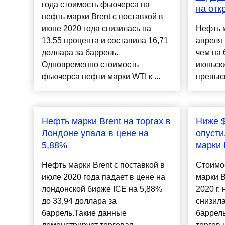
года стоимость фьючерса на
на отк
нефть марки Brent с поставкой в
июне 2020 года снизилась на
Нефть м
13,55 процента и составила 16,71
апреля 
доллара за баррель.
чем на 
Одновременно стоимость
июньск
фьючерса нефти марки WTI к ...
превыси
Нефть марки Brent на торгах в
Ниже $
Лондоне упала в цене на
опусти
5,88%
марки 
Нефть марки Brent с поставкой в
Стоимо
июле 2020 года падает в цене на
марки B
лондонской бирже ICE на 5,88%
2020 г.
до 33,94 доллара за
снизила
баррель.Такие данные
баррель