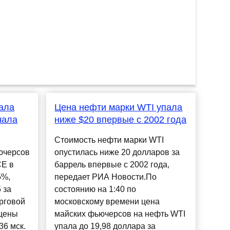
пала
Цена нефти марки WTI упала
чала
ниже $20 впервые с 2002 года
Стоимость нефти марки WTI
ючерсов
опустилась ниже 20 долларов за
CE в
баррель впервые с 2002 года,
5%,
передает РИА Новости.По
 за
состоянию на 1:40 по
орговой
московскому времени цена
 цены
майских фьючерсов на нефть WTI
36 мск.
упала до 19,98 доллара за