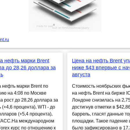
t.ru
а нефть марки Brent
Цена на нефть Brent у
а до 28,26 доллара за
ниже $43 впервые с на
ль
августа
 нефть марки Brent по
Стоимость ноябрьских фь
ию на 4:08 по Москве
на нефть Brent на бирже I
а рост до 28,26 доллара за
Лондоне снизилась на 2,7
 (+4,6 процента), WTI - до
доcтигнув отметки в $42,86
олларов (+5,4 процента),
баррель, гласят данные т
ТАСС.На международном
площадки. Такое падение
orex курс по отношению к
было зафиксировано в 17.