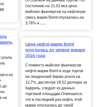
со ссылкой на данные торгов. По
nt
состоянию на 21.01 мск цена
,88
майских фьючерсов на нефтяную
смесь марки Brent опускалась на
3,76% и ......
пала
аррель
Цена нефти марки Brent
опустилась до уровня января
2016 года
t упала
ель
Стоимость майских фьючерсов
нефти марки Brent в ходе торгов
ерса на
на лондонской бирже упала на
е
12,7%, достигнув 29,52 доллара за
% до
баррель, следует из данных
(по
торговой площадки.Отмечается,
а на
что в последний раз нефть этой
марки опускалась до такой