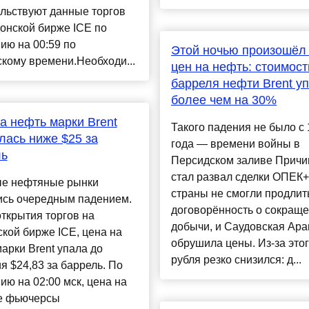
льствуют данные торгов
онской бирже ICE по
ию на 00:59 по
Этой ночью произошёл
кому времени.Необходи...
цен на нефть: стоимост
барреля нефти Brent у
более чем на 30%
а нефть марки Brent
Такого падения не было с
лась ниже $25 за
года — времени войны в
ль
Персидском заливе Причи
стал развал сделки ОПЕК+
е нефтяные рынки
страны не смогли продлит
ись очередным падением.
договорённость о сокращ
ткрытия торгов на
добычи, и Саудовская Ара
кой бирже ICE, цена на
обрушила цены. Из-за этог
арки Brent упала до
рубля резко снизился: д...
я $24,83 за баррель. По
ию на 02:00 мск, цена на
е фьючерсы