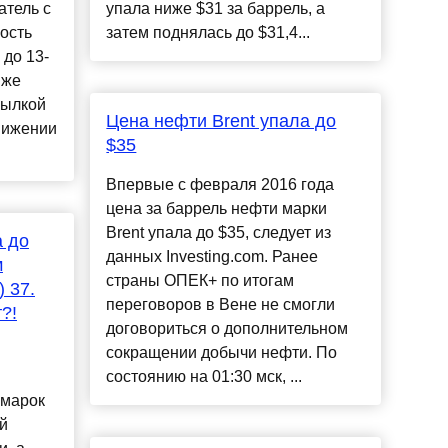
атель с
упала ниже $31 за баррель, а
ость
затем поднялась до $31,4...
 до 13-
иже
сылкой
Цена нефти Brent упала до
нижении
$35
Впервые с февраля 2016 года
цена за баррель нефти марки
Brent упала до $35, следует из
а до
данных Investing.com. Ранее
м
страны ОПЕК+ по итогам
) 37.
переговоров в Вене не смогли
?!
договориться о дополнительном
сокращении добычи нефти. По
состоянию на 01:30 мск, ...
 марок
й