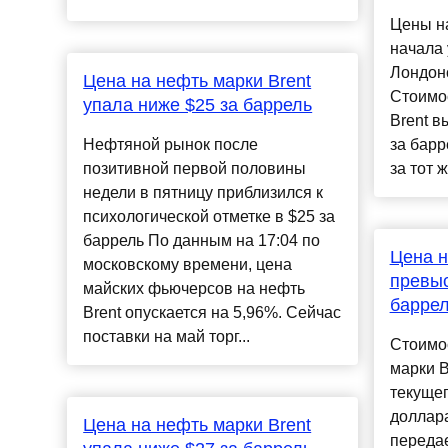
Цены н
начала 
Лондон
Цена на нефть марки Brent
Стоимос
упала ниже $25 за баррель
Brent в
Нефтяной рынок после
за барр
позитивной первой половины
за тот ж
недели в пятницу приблизился к
психологической отметке в $25 за
баррель По данным на 17:04 по
Цена н
московскому времени, цена
превыс
майских фьючерсов на нефть
барре
Brent опускается на 5,96%. Сейчас
поставки на май торг...
Стоимо
марки B
текущег
доллара
Цена на нефть марки Brent
переда