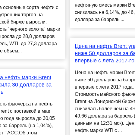
нефтяную смесь марки Bre
а основные сорта нефти с
снизилась на 6,14%, до 46
утренних торгов на
доллара за баррель....
ской бирже выросли.
ть "черного золота" марки
ыросла до 28,8 долларов
ель, WTI -до 27,3 доллара
​Цена на нефть Brent у
е объем...
ниже 50 долларов за б
впервые с лета 2017-го
Цена на нефть марки Bren
а нефть марки Brent
ниже 50 долларов за барр
ила 30 долларов за
впервые с лета 2017 года.
ль
Стоимость майского фьюч
Brent на Лондонской бирж
сть фьючерса на нефть
снизилась более чем на 4
rent с поставкой в мае
49,66 доллара за баррель 
о года выросла до 30,05
данным на 12:31 мск). Цен
 за баррель (на 1,04%),
нефть марки WTI с ...
ет ТАСС.Об этом