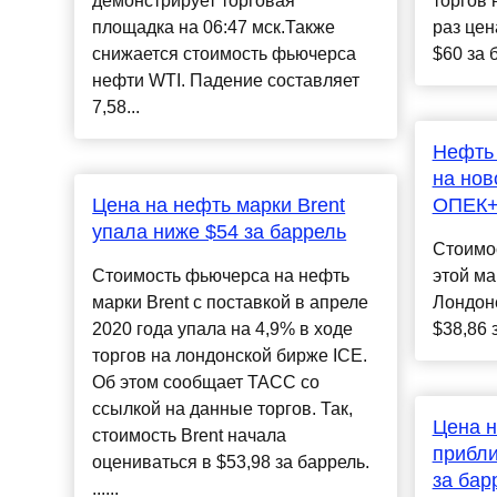
демонстрирует торговая
торгов 
площадка на 06:47 мск.Также
раз цен
снижается стоимость фьючерса
$60 за 
нефти WTI. Падение составляет
7,58...
Нефть 
на нов
Цена на нефть марки Brent
ОПЕК
упала ниже $54 за баррель
Стоимо
Стоимость фьючерса на нефть
этой ма
марки Brent с поставкой в апреле
Лондон
2020 года упала на 4,9% в ходе
$38,86 з
торгов на лондонской бирже ICE.
Об этом сообщает ТАСС со
ссылкой на данные торгов. Так,
Цена н
стоимость Brent начала
прибли
оцениваться в $53,98 за баррель.
за бар
......