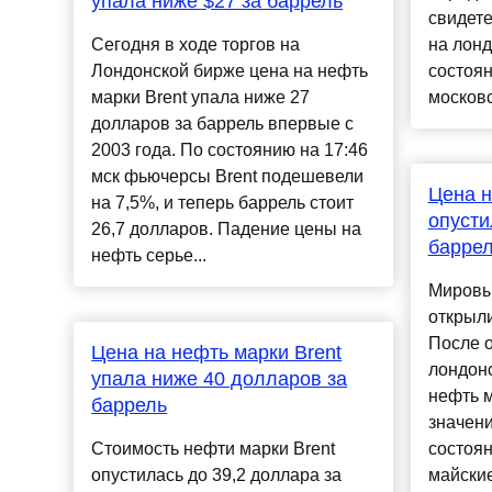
упала ниже $27 за баррель
свидете
Сегодня в ходе торгов на
на лонд
Лондонской бирже цена на нефть
состоян
марки Brent упала ниже 27
московс
долларов за баррель впервые с
2003 года. По состоянию на 17:46
мск фьючерсы Brent подешевели
Цена н
на 7,5%, и теперь баррель стоит
опусти
26,7 долларов. Падение цены на
барре
нефть серье...
Мировы
открыл
После о
Цена на нефть марки Brent
лондонс
упала ниже 40 долларов за
нефть м
баррель
значени
Стоимость нефти марки Brent
состоян
опустилась до 39,2 доллара за
майски