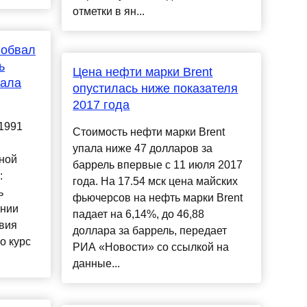
отметки в ян...
 обвал
ь
Цена нефти марки Brent
пала
опустилась ниже показателя
2017 года
 1991
Стоимость нефти марки Brent
упала ниже 47 долларов за
ной
баррель впервые с 11 июля 2017
:
года. На 17.54 мск цена майских
ь
фьючерсов на нефть марки Brent
ении
падает на 6,14%, до 46,88
вия
доллара за баррель, передает
о курс
РИА «Новости» со ссылкой на
данные...