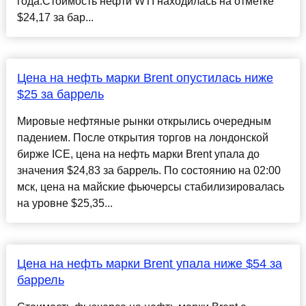
года.Стоимость нефти WTI находилась на отметке
$24,17 за бар...
Цена на нефть марки Brent опустилась ниже
$25 за баррель
Мировые нефтяные рынки открылись очередным
падением. После открытия торгов на лондонской
бирже ICE, цена на нефть марки Brent упала до
значения $24,83 за баррель. По состоянию на 02:00
мск, цена на майские фьючерсы стабилизировалась
на уровне $25,35...
Цена на нефть марки Brent упала ниже $54 за
баррель