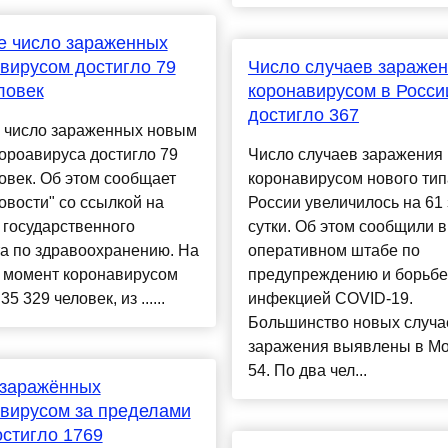
е число зараженных
вирусом достигло 79
Число случаев зараже
ловек
коронавирусом в Росси
достигло 367
е число зараженных новым
ороавируса достигло 79
Число случаев заражения
овек. Об этом сообщает
коронавирусом нового тип
вости" со ссылкой на
России увеличилось на 61 
 государственного
сутки. Об этом сообщили в
а по здравоохранению. На
оперативном штабе по
 момент коронавирусом
предупреждению и борьбе
5 329 человек, из ......
инфекцией COVID-19.
Большинство новых случа
заражения выявлены в М
54. По два чел...
 заражённых
вирусом за пределами
стигло 1769