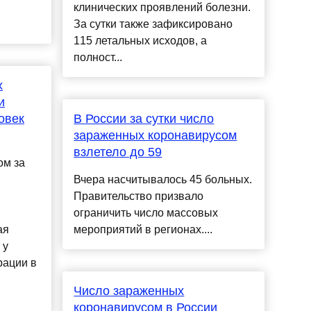
клинических проявлений болезни.
За сутки также зафиксировано
115 летальных исходов, а
полност...
х
и
овек
В России за сутки число
зараженных коронавирусом
в
взлетело до 59
ом за
Вчера насчитывалось 45 больных.
Правительство призвало
ограничить число массовых
ая
мероприятий в регионах....
 у
рации в
в
Число зараженных
коронавирусом в России