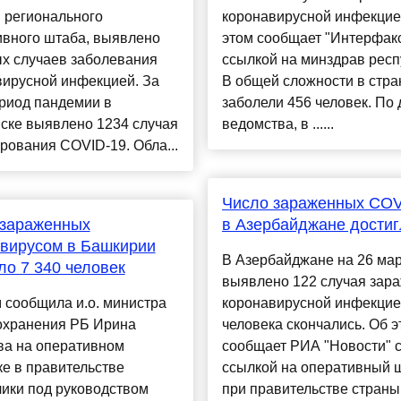
 регионального
коронавирусной инфекцие
ивного штаба, выявлено
этом сообщает "Интерфакс
ых случаев заболевания
ссылкой на минздрав респ
вирусной инфекцией. За
В общей сложности в стра
риод пандемии в
заболели 456 человек. По
ске выявлено 1234 случая
ведомства, в ......
ования COVID-19. Обла...
Число зараженных COV
 зараженных
в Азербайджане достиг
вирусом в Башкирии
В Азербайджане на 26 ма
ло 7 340 человек
выявлено 122 случая зар
 сообщила и.о. министра
коронавирусной инфекцие
охранения РБ Ирина
человека скончались. Об э
ва на оперативном
сообщает РИА "Новости" 
е в правительстве
ссылкой на оперативный 
ики под руководством
при правительстве страны