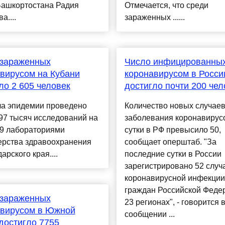
Башкортостана Радия
Отмечается, что среди
а....
зараженных ......
 зараженных
Число инфицированны
вирусом на Кубани
коронавирусом в Росси
ло 2 605 человек
достигло почти 200 чел
ла эпидемии проведено
Количество новых случае
97 тысяч исследований на
заболевания коронавирус
19 лабораториями
сутки в РФ превысило 50,
ерства здравоохранения
сообщает оперштаб. "За
арского края....
последние сутки в России
зарегистрировано 52 случ
коронавирусной инфекции
граждан Российской Феде
 зараженных
23 регионах", - говорится 
авирусом в Южной
сообщении ...
достигло 7755