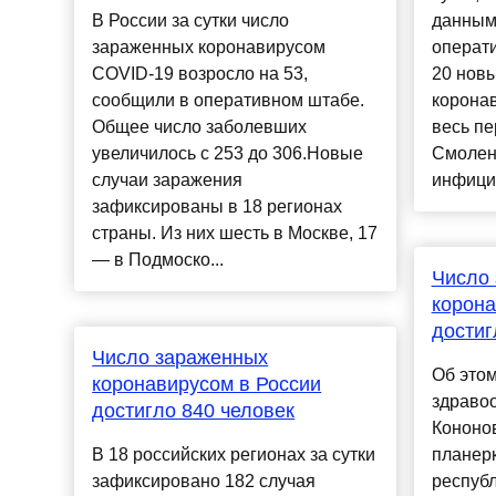
В России за сутки число
данным
зараженных коронавирусом
операт
COVID-19 возросло на 53,
20 нов
сообщили в оперативном штабе.
корона
Общее число заболевших
весь пе
увеличилось с 253 до 306.Новые
Смолен
случаи заражения
инфицир
зафиксированы в 18 регионах
страны. Из них шесть в Москве, 17
— в Подмоско...
Число
корона
достиг
Число зараженных
Об этом
коронавирусом в России
здраво
достигло 840 человек
Кононо
В 18 российских регионах за сутки
планерк
зафиксировано 182 случая
республ