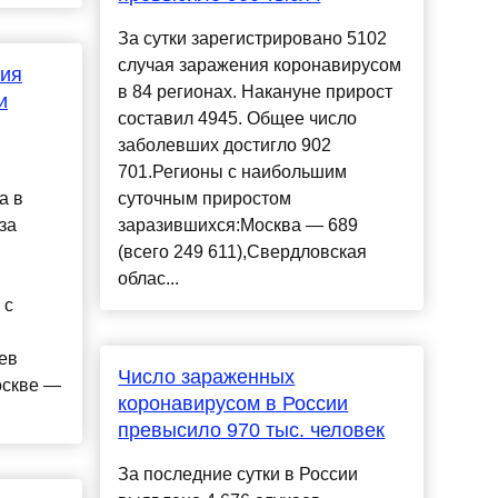
За сутки зарегистрировано 5102
случая заражения коронавирусом
ния
в 84 регионах. Накануне прирост
и
составил 4945. Общее число
заболевших достигло 902
701.Регионы с наибольшим
а в
суточным приростом
за
заразившихся:Москва — 689
(всего 249 611),Свердловская
облас...
 с
ев
Число зараженных
оскве —
коронавирусом в России
превысило 970 тыс. человек
За последние сутки в России