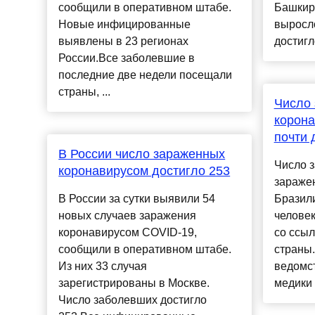
сообщили в оперативном штабе.
Башкири
Новые инфицированные
выросло
выявлены в 23 регионах
достигл
России.Все заболевшие в
последние две недели посещали
страны, ...
Число
корона
почти 
В России число зараженных
Число 
коронавирусом достигло 253
зараже
В России за сутки выявили 54
Бразили
новых случаев заражения
человек
коронавирусом COVID-19,
со ссы
сообщили в оперативном штабе.
страны.
Из них 33 случая
ведомст
зарегистрированы в Москве.
медики в
Число заболевших достигло