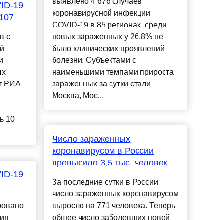
выявлено 4 676 случаев
ID-19
коронавирусной инфекции
 107
COVID-19 в 85 регионах, среди
в с
новых зараженных у 26,8% не
ей
было клинических проявлений
и
болезни. Субъектами с
ых
наименьшими темпами прироста
ет РИА
зараженных за сутки стали
Москва, Мос...
ь 10
Число зараженных
коронавирусом в России
превысило 3,5 тыс. человек
ID-19
За последние сутки в России
число зараженных коронавирусом
ровано
выросло на 771 человека. Теперь
ния
общее число заболевших новой