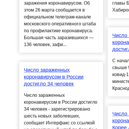
заражения коронавирусом. Об
главы 
этом 26 марта сообщается в
Хабиров
официальном телеграм-канале
московского оперативного штаба
по профилактике коронавируса.
Число
Большая часть заразившихся —
корона
136 человек, зафи...
достиг
С нача
свыше 
Число зараженных
ковид-
коронавирусом в России
минист
достигло 34 человек
Краснод
Число зараженных
коронавирусом в России достигло
34 человек - зарегистрировано
Число
шесть новых заболевших,
корон
сообщает Интерфакс со ссылкой
Корее 