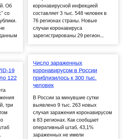
й. Об
коронавирусной инфекцией
" со
составляет 3 тыс. 548 человек в
ублики.
76 регионах страны. Новые
не
случаи коронавируса
 данным
зарегистрированы 29 регион...
Число зараженных
ID-19
коронавирусом в России
ло 122
приблизилось к 300 тыс.
человек
рта
ажения
В России за минувшие сутки
й, три
выявлено 9 тыс. 263 новых
том
случая заражения коронавирусом
со
в 83 регионах. Как сообщает
штаб
оперативный штаб, 43,1%
.
зараженных не имели