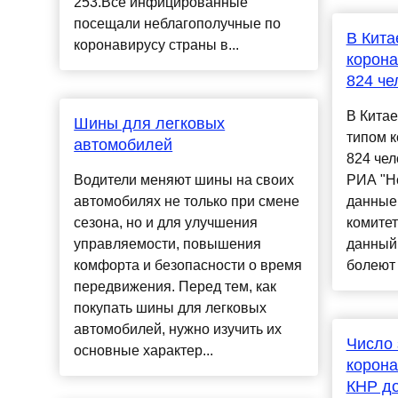
253.Все инфицированные
посещали неблагополучные по
В Кита
коронавирусу страны в...
корона
824 че
В Кита
Шины для легковых
типом к
автомобилей
824 чел
Водители меняют шины на своих
РИА "Но
автомобилях не только при смене
данные
сезона, но и для улучшения
комитет
управляемости, повышения
данный
комфорта и безопасности о время
болеют 3
передвижения. Перед тем, как
покупать шины для легковых
автомобилей, нужно изучить их
Число
основные характер...
корона
КНР до