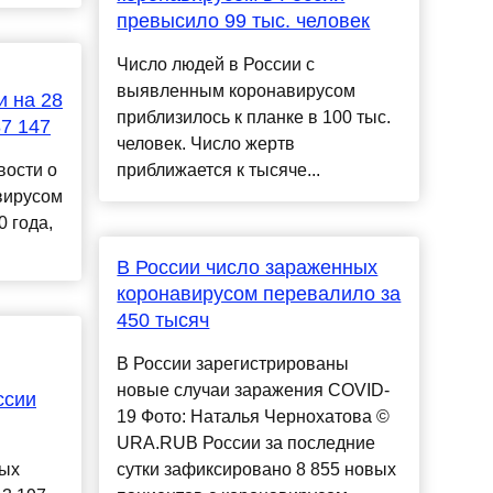
превысило 99 тыс. человек
Число людей в России с
выявленным коронавирусом
и на 28
приблизилось к планке в 100 тыс.
87 147
человек. Число жертв
вости о
приближается к тысяче...
вирусом
0 года,
В России число зараженных
коронавирусом перевалило за
450 тысяч
В России зарегистрированы
новые случаи заражения COVID-
ссии
19 Фото: Наталья Чернохатова ©
URA.RUВ России за последние
ных
сутки зафиксировано 8 855 новых