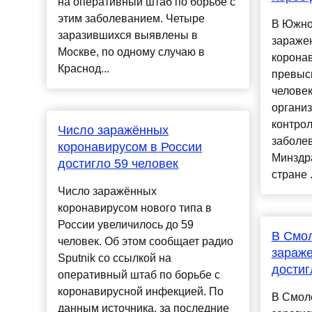
на оперативный штаб по борьбе с
этим заболеванием. Четыре
В Южно
заразившихся выявлены в
зараже
Москве, по одному случаю в
корона
Краснод...
превыси
человек
органи
контро
Число заражённых
заболе
коронавирусом в России
Минздра
достигло 59 человек
стране ..
Число заражённых
коронавирусом нового типа в
России увеличилось до 59
В Смол
человек. Об этом сообщает радио
зараж
Sputnik со ссылкой на
достиг
оперативный штаб по борьбе с
коронавирусной инфекцией. По
В Смол
данным источника, за последние