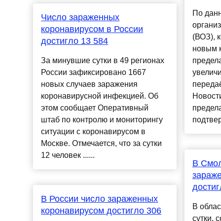
По дан
Число зараженных
органи
коронавирусом в России
(ВОЗ), 
достигло 13 584
новым 
За минувшие сутки в 49 регионах
предела
России зафиксировано 1667
увеличи
новых случаев заражения
переда
коронавирусной инфекцией. Об
Новости
этом сообщает Оперативный
предела
штаб по контролю и мониторингу
подтвер
ситуации с коронавирусом в
Москве. Отмечается, что за сутки
12 человек ......
В Смол
зараж
достиг
В России число зараженных
В обла
коронавирусом достигло 306
сутки, 