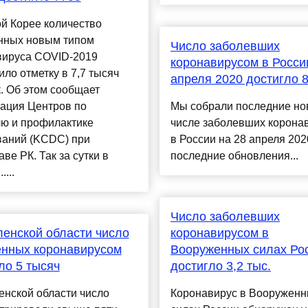
й Корее количество
нных новым типом
Число заболевших
вируса COVID-2019
коронавирусом в Росси
ло отметку в 7,7 тысяч
апреля 2020 достигло 
. Об этом сообщает
зация Центров по
Мы собрали последние но
лю и профилактике
числе заболевших корона
ваний (KCDC) при
в России на 28 апреля 202
ве РК. Так за сутки в
последние обновления...
....
Число заболевших
енской области число
коронавирусом в
енных коронавирусом
Вооруженных силах Ро
ло 5 тысяч
достигло 3,2 тыс.
енской области число
Коронавирус в Вооружен