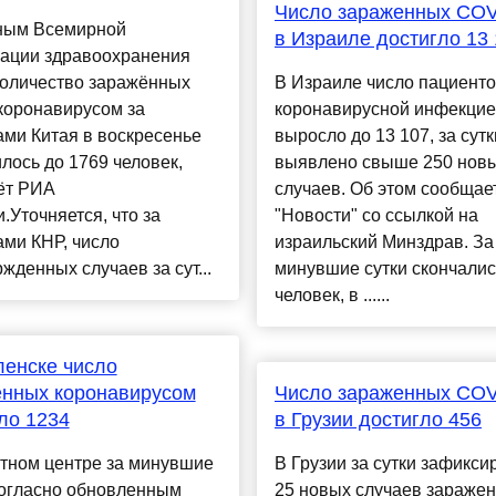
Число зараженных COV
ным Всемирной
в Израиле достигло 13
зации здравоохранения
количество заражённых
В Израиле число пациенто
коронавирусом за
коронавирусной инфекци
ми Китая в воскресенье
выросло до 13 107, за сутк
лось до 1769 человек,
выявлено свыше 250 нов
ёт РИА
случаев. Об этом сообща
.Уточняется, что за
"Новости" со ссылкой на
ми КНР, число
израильский Минздрав. За
жденных случаев за сут...
минувшие сутки скончалис
человек, в ......
енске число
енных коронавирусом
Число зараженных COV
ло 1234
в Грузии достигло 456
стном центре за минувшие
В Грузии за сутки зафикси
согласно обновленным
25 новых случаев зараже