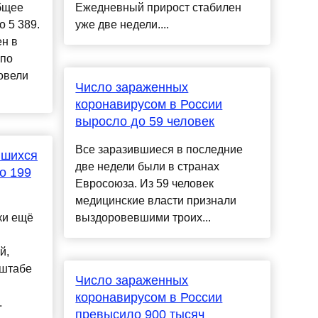
Общее
Ежедневный прирост стабилен
 5 389.
уже две недели....
н в
 по
овели
Число зараженных
коронавирусом в России
выросло до 59 человек
Все заразившиеся в последние
вшихся
две недели были в странах
о 199
Евросоюза. Из 59 человек
медицинские власти признали
ки ещё
выздоровевшими троих...
й,
 штабе
Число зараженных
коронавирусом в России
.
превысило 900 тысяч