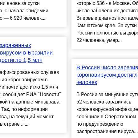
и вновь за сутки
которых 536 - в Москве. 
, с начала эпидемии
число заболевших достигло
о — 6 920 человек....
Впервые диагноз поставле
Камчатском крае. За сутки
России полностью выздор
22 человека, умер...
 зараженных
вирусом в Бразилии
достигло 1,5 млн
В России число зарази
зафиксированных случаев
коронавирусом достигл
ния коронавирусом в
человек
и почти достигло 1,5 млн
, сообщает РИА "Новости"
В России за минувшие сут
лкой на данные минздрава
52 человека заразились
 Так, по информации
коронавирусной инфекцие
ва, на текущий момент
сообщили в Оперативном
 стране ......
по предупреждению
распространения вируса...