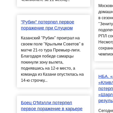
Москов
домашн
в сезон
"Рубин" потерпел первое
"Зенит
поражение при Слуцком
подопе
РПЛ сос
Казанский "Рубин" проиграл на
Несмот
своем поле "Крыльям Советов" в
сохрани
матче 21-го тура Премьер-лиги.
чемпион
Благодаря победе самарцы
покинули зону вылета,
поднявшись на 12-е место, а
команда из Казани опустилась на
НБА. «
14-ю строчку...
«Кливл
потерп
«Шарло
резуль
Боец О'Мэлли потерпел
первое поражение в карьере
Сегодня