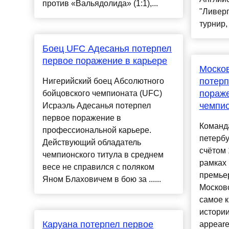
против «Вальядолида» (1:1),...
"Ливер
турнир, а
Боец UFC Адесанья потерпел
первое поражение в карьере
Москов
потерп
Нигерийский боец Абсолютного
пораже
бойцовского чемпионата (UFC)
чемпио
Исраэль Адесанья потерпел
первое поражение в
Команд
профессиональной карьере.
петербу
Действующий обладатель
счётом 
чемпионского титула в среднем
рамках 
весе не справился с поляком
премьер
Яном Блаховичем в бою за ......
Москов
самое 
истории
Каруана потерпел первое
appeare