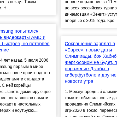
ен в нокаут. Таким
первое поражение за 11 
, Н...
во всех российских турнир
динамовцам «Зенит» усту
впервые с 2018 года. Кро..
amsung попытался
ь видеокарты AMD и
 быстрее, но потерпел
Сокращение зарплат в
ение
«Барсе», новые даты
Олимпиады, боя Хабиб
4 лет назад, 5 июля 2006
Фергюсоном не будет, 
amsung первым в мире
поражение Дзюбы в
л массовое производство
киберфутболе и другие
видеопамяти стандарта
новости утра
 С ней корейцы
ись занять доминирующее
1. Международный олимп
ние поставщиков памяти
комитет объявил новые д
еокарт в настольных
проведения Олимпийских
ерах и ноутбуках....
игр-2020 в Токио, перене
на следующий год. Олимп