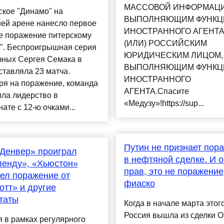
МАССОВОЙ ИНФОРМАЦИ
ское "Динамо" на
ВЫПОЛНЯЮЩИМ ФУНКЦ
ей арене нанесло первое
ИНОСТРАННОГО АГЕНТА
е поражение питерскому
(ИЛИ) РОССИЙСКИМ
у". Беспроигрышная серия
ЮРИДИЧЕСКИМ ЛИЦОМ,
чных Сергея Семака в
ВЫПОЛНЯЮЩИМ ФУНКЦ
тавляла 23 матча.
ИНОСТРАННОГО
ря на поражение, команда
АГЕНТА.Спасите
ла лидерство в
«Медузу»!https://sup...
ате с 12-ю очками...
Путин не признает пор
Денвер» проиграл
в нефтяной сделке. И о
енду», «Хьюстон»
прав, это не поражение
ел поражение от
фиаско
тт» и другие
таты
Когда в начале марта этог
Россия вышла из сделки 
 в рамках регулярного