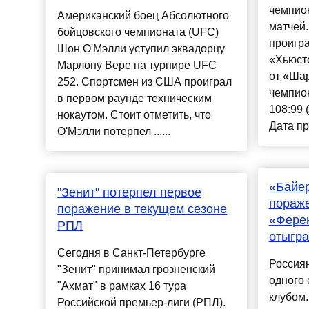
чемпио
Американский боец Абсолютного
матчей.
бойцовского чемпионата (UFC)
проигра
Шон О'Мэлли уступил эквадорцу
«Хьюст
Марлону Вере на турнире UFC
от «Ша
252. Спортсмен из США проиграл
чемпио
в первом раунде техническим
108:99 (
нокаутом. Стоит отметить, что
Дата пр
О'Мэлли потерпел ......
«Байер
"Зенит" потерпел первое
пораже
поражение в текущем сезоне
«Фере
РПЛ
отыгра
Сегодня в Санкт-Петербурге
Россиян
"Зенит" принимал грозненский
одного 
"Ахмат" в рамках 16 тура
клубом
Российской премьер-лиги (РПЛ).