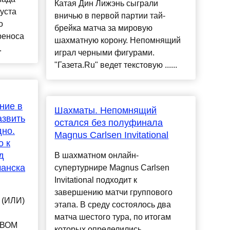
Катая Дин Лижэнь сыграли
густа
вничью в первой партии тай-
о
брейка матча за мировую
реноса
шахматную корону. Непомнящий
.
играл черными фигурами.
"Газета.Ru" ведет текстовую ......
ние в
Шахматы. Непомнящий
азвить
остался без полуфинала
дно.
Magnus Carlsen Invitational
о к
д
В шахматном онлайн-
чанска
супертурнире Magnus Carlsen
Invitational подходит к
завершению матчи группового
 (ИЛИ)
этапа. В среду состоялось два
матча шестого тура, по итогам
ТВОМ
которых определились