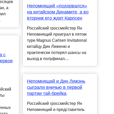
месяцев
Непомнящий «подорвался»
ах, а
на китайском Динамите, а во
пил
вторник его ждет Карлсен
.
Российский гроссмейстер Ян
Непомнящий проиграл в пятом
туре Magnus Carlsen Invitational
китайцу Дин Лиженю и
практически потерял шансы на
а с
выход в полуфинал....
первое
Непомнящий и Дин Лижэнь
сыграли вничью в первой
ийский
партии тай-брейка
аты
Российский гроссмейстер Ян
сенных
Непомнящий и представитель
иада