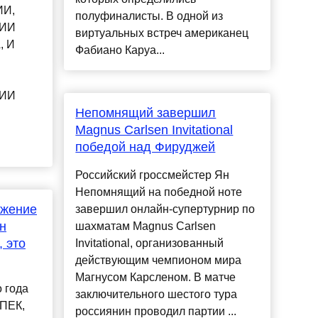
И,
полуфиналисты. В одной из
ИИ
виртуальных встреч американец
, И
Фабиано Каруа...
ИИ
Непомнящий завершил
Magnus Carlsen Invitational
победой над Фируджей
Российский гроссмейстер Ян
Непомнящий на победной ноте
ажение
завершил онлайн-супертурнир по
н
шахматам Magnus Carlsen
, это
Invitational, организованный
действующим чемпионом мира
Магнусом Карсленом. В матче
о года
заключительного шестого тура
ОПЕК,
россиянин проводил партии ...