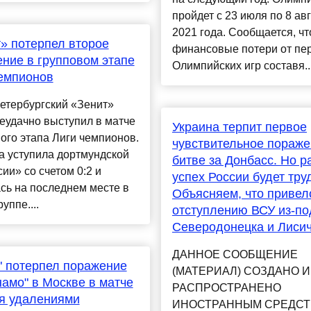
пройдет с 23 июля по 8 ав
2021 года. Сообщается, чт
» потерпел второе
финансовые потери от пе
ние в групповом этапе
Олимпийских игр составя..
емпионов
етербургский «Зенит»
еудачно выступил в матче
Украина терпит первое
ого этапа Лиги чемпионов.
чувствительное пораже
а уступила дортмундской
битве за Донбасс. Но р
ии» со счетом 0:2 и
успех России будет тру
сь на последнем месте в
Объясняем, что привел
уппе....
отступлению ВСУ из-по
Северодонецка и Лиси
ДАННОЕ СООБЩЕНИЕ
" потерпел поражение
(МАТЕРИАЛ) СОЗДАНО И
намо" в Москве в матче
РАСПРОСТРАНЕНО
я удалениями
ИНОСТРАННЫМ СРЕДС