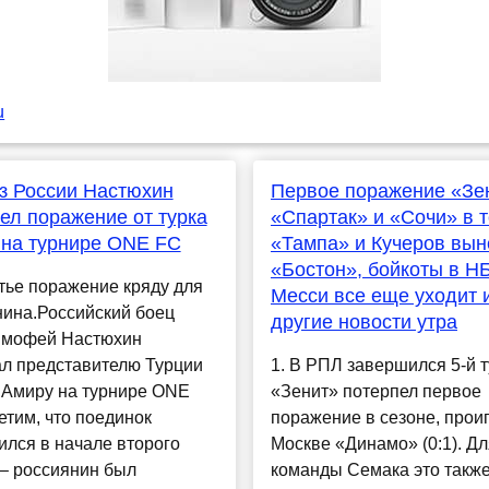
u
з России Настюхин
Первое поражение «Зе
ел поражение от турка
«Спартак» и «Сочи» в т
 на турнире ONE FC
«Тампа» и Кучеров вын
«Бостон», бойкоты в Н
тье поражение кряду для
Месси все еще уходит 
нина.Российский боец
другие новости утра
мофей Настюхин
ал представителю Турции
1. В РПЛ завершился 5-й т
 Амиру на турнире ONE
«Зенит» потерпел первое
тим, что поединок
поражение в сезоне, прои
лся в начале второго
Москве «Динамо» (0:1). Дл
– россиянин был
команды Семака это такж