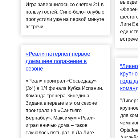
выезде
Игра завершилась со счетом 2:1 в
«Ференц
пользу гостей. Сине-бело-голубые
шестого
пропустили уже на первой минуте
Лиги Ев
встречи. ......
единст
встрече
«Реал» потерпел первое
домашнее поражение в
"Ливер
сезоне
крупно
года 
«Реал» проиграл «Сосьедаду»
коман
(3:4) в 1/4 финала Кубка Испании.
Команда тренера Зинедина
"Ливерп
Зидана впервые в этом сезоне
крупное
проиграла на «Сантьяго
для ком
Бернабеу». Максимум «Реал»
чемпио
играл вничью дома – такое
OptaJoe
случалось пять раз: в Ла Лиге
Английс