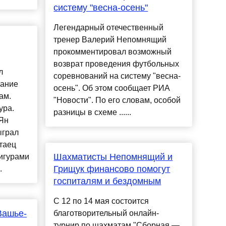
систему "весна-осень"
Легендарный отечественный
тренер Валерий Непомнящий
прокомментировал возможный
возврат проведения футбольных
л
соревнований на систему "весна-
вание
осень". Об этом сообщает РИА
ам.
"Новости". По его словам, особой
ура.
разницы в схеме ......
 Ян
ыграл
таец
Шахматисты Непомнящий и
игурами
Грищук финансово помогут
.
госпиталям и бездомным
С 12 по 14 мая состоится
Вашье-
благотворительный онлайн-
турнир по шахматам "Сборная —