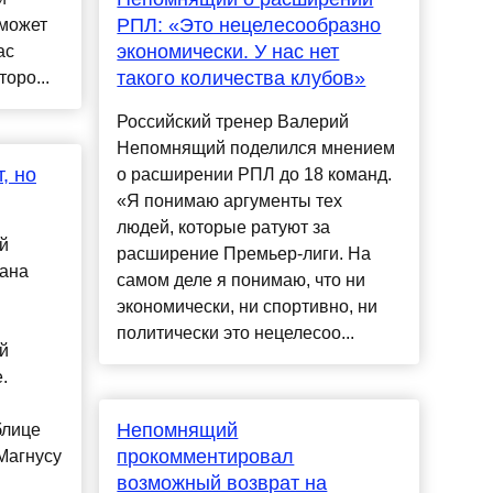
РПЛ: «Это нецелесообразно
 может
экономически. У нас нет
ас
такого количества клубов»
торо...
Российский тренер Валерий
Непомнящий поделился мнением
, но
о расширении РПЛ до 18 команд.
«Я понимаю аргументы тех
людей, которые ратуют за
й
расширение Премьер-лиги. На
ана
самом деле я понимаю, что ни
экономически, ни спортивно, ни
политически это нецелесоо...
й
.
Непомнящий
блице
прокомментировал
Магнусу
возможный возврат на