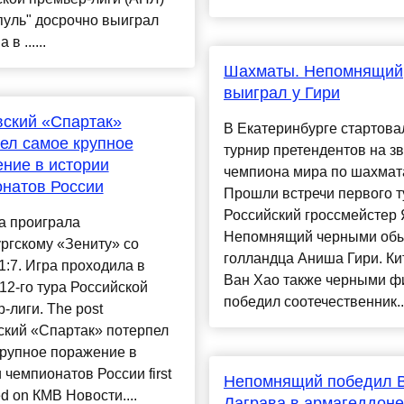
пуль" досрочно выиграл
 в ......
Шахматы. Непомнящий
выиграл у Гири
ский «Спартак»
В Екатеринбурге стартова
ел самое крупное
турнир претендентов на з
ние в истории
чемпиона мира по шахмат
натов России
Прошли встречи первого т
Российский гроссмейстер
а проиграла
Непомнящий черными об
ргскому «Зениту» со
голландца Аниша Гири. Ки
1:7. Игра проходила в
Ван Хао также черными ф
12-го тура Российской
победил соотечественник..
-лиги. The post
ский «Спартак» потерпел
крупное поражение в
 чемпионатов России first
Непомнящий победил 
d on КМВ Новости....
Лаграва в армагеддоне