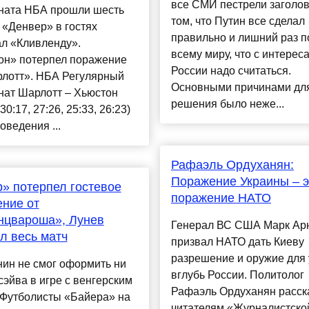
все СМИ пестрели заголов
ната НБА прошли шесть
том, что Путин все сделал
 «Денвер» в гостях
правильно и лишний раз п
л «Кливленду».
всему миру, что с интерес
он» потерпел поражение
России надо считаться.
рлотт». НБА Регулярный
Основными причинами для
нат Шарлотт – Хьюстон
решения было неже...
30:17, 27:26, 25:33, 26:23)
оведения ...
Рафаэль Ордуханян:
Поражение Украины – э
» потерпел гостевое
поражение НАТО
ние от
нцвароша», Лунев
Генерал ВС США Марк Ар
л весь матч
призвал НАТО дать Киеву
разрешение и оружие для
ин не смог оформить ни
вглубь России. Политолог
сэйва в игре с венгерским
Рафаэль Ордуханян расск
.Футболисты «Байера» на
читателям «Журналистско