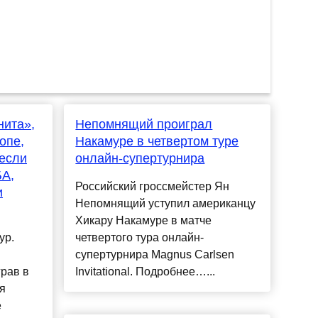
нита»,
Непомнящий проиграл
опе,
Накамуре в четвертом туре
если
онлайн-супертурнира
БА,
Российский гроссмейстер Ян
и
Непомнящий уступил американцу
Хикару Накамуре в матче
ур.
четвертого тура онлайн-
супертурнира Magnus Carlsen
грав в
Invitational. Подробнее…...
я
е