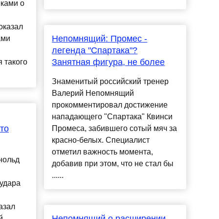
ками о
оказал
Непомнящий: Промес -
ами
легенда "Спартака"?
Занятная фигура, не более
 такого
Знаменитый российский тренер
Валерий Непомнящий
прокомментировал достижение
нападающего "Спартака" Квинси
то
Промеса, забившего сотый мяч за
красно-белых. Специалист
отметил важность момента,
нольд
добавив при этом, что не стал бы
......
 удара
азал
Непомнящий о расширении
й