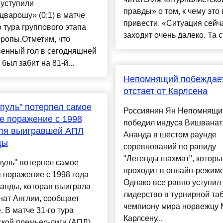
 уступили
правды» о том, к чему это
варошу» (0:1) в матче
привести. «Ситуация сейч
 тура группового этапа
заходит очень далеко. Та с
ропы.Отметим, что
венный гол в сегодняшней
 был забит на 81-й...
Непомнящий побеждает
отстает от Карлсена
пуль" потерпел самое
Россиянин Ян Непомнящи
е поражение с 1998
победил индуса Вишванат
для выигравшей АПЛ
Ананда в шестом раунде
ды
соревнований по рапиду
"Легенды шахмат", которы
уль" потерпел самое
проходит в онлайн-режиме
 поражение с 1998 года
Однако все равно уступил
анды, которая выиграла
лидерство в турнирной та
нат Англии, сообщает
чемпиону мира норвежцу 
. В матче 31-го тура
Карлсену...
кой премьер-лиги (АПЛ)