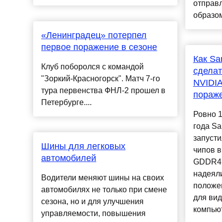
отправл
образом
«Ленинградец» потерпел
первое поражение в сезоне
Как S
Клуб поборолся с командой
сделат
"Зоркий-Красногорск". Матч 7-го
NVIDIA
тура первенства ФНЛ-2 прошел в
пораж
Петербурге....
Ровно 1
года S
запусти
Шины для легковых
чипов 
автомобилей
GDDR4.
надеял
Водители меняют шины на своих
положе
автомобилях не только при смене
для вид
сезона, но и для улучшения
компьют
управляемости, повышения