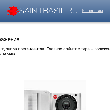
К новостям
ражение
 турнира претендентов. Главное событие тура – пораже
аграва....