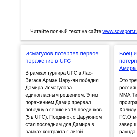
Читайте полный текст на сайте
www.sovsport.r
Исмагулов потерпел первое
Боец и
поражение в UFC
потерп
Амира
В рамках турнира UFC в Лас-
Вегасе Арман Царукян победил
Это тре
Дамира Исмагулова
россия
единогласным решением. Этим
ММА Ти
поражением Дамир прервал
проигр
победную серию из 19 поединков
Халилу
(5 в UFC). Поединок с Царукяном
FC.Отме
стал последним для Дамира в
заверши
рамках контракта с лигой....
раунда 