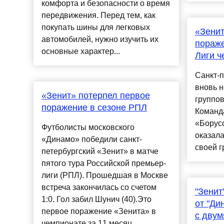
комфорта и безопасности о время
передвижения. Перед тем, как
покупать шины для легковых
«Зенит
автомобилей, нужно изучить их
пораже
основные характер...
Лиги ч
Санкт-п
вновь н
«Зенит» потерпел первое
группов
поражение в сезоне РПЛ
Команд
«Борусс
Футболисты московского
оказала
«Динамо» победили санкт-
своей гр
петербургский «Зенит» в матче
пятого тура Российской премьер-
лиги (РПЛ). Прошедшая в Москве
встреча закончилась со счетом
"Зенит
1:0. Гол забил Шунич (40).Это
от "Ди
первое поражение «Зенита» в
с двум
чемпионате за 11 месяц...