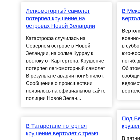
Легкомоторный самолет
В Мекс
потерпел крушение на
верто
островах Новой Зеландии
Вертол
Катастрофа случилась на
военно-
Северном острове в Новой
в суббо
Зеландии, на холме Куррау к
юго-вос
востоку от Картертона. Крушение
погиб, 
потерпел легкомоторный самолет.
Об этом
В результате аварии погиб пилот.
сообщи
Сообщение о происшествии
ведомс
появилось на официальном сайте
вертолет
полиции Новой Зелан...
Под Б
В Татарстане потерпел
крушен
крушение вертолет с тремя
В пятни