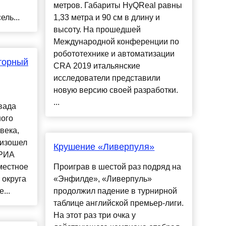
метров. Габариты HyQReal равны
ль...
1,33 метра и 90 см в длину и
высоту. На прошедшей
Международной конференции по
робототехнике и автоматизации
торный
CRA 2019 итальянские
исследователи представили
новую версию своей разработки.
...
вада
ного
века,
оизошел
Крушение «Ливерпуля»
 РИА
местное
Проиграв в шестой раз подряд на
 округа
«Энфилде», «Ливерпуль»
...
продолжил падение в турнирной
таблице английской премьер-лиги.
На этот раз три очка у