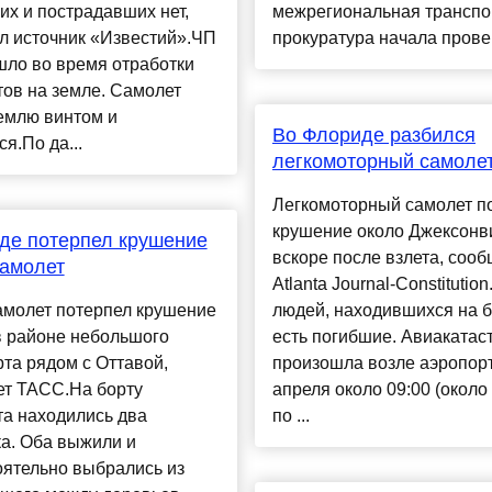
х и пострадавших нет,
межрегиональная транспо
л источник «Известий».ЧП
прокуратура начала проверк
шло во время отработки
ов на земле. Самолет
емлю винтом и
Во Флориде разбился
ся.По да...
легкомоторный самоле
Легкомоторный самолет п
крушение около Джексонв
де потерпел крушение
вскоре после взлета, сооб
самолет
Atlanta Journal-Constitutio
амолет потерпел крушение
людей, находившихся на б
в районе небольшого
есть погибшие. Авиаката
та рядом с Оттавой,
произошла возле аэропор
ет ТАСС.На борту
апреля около 09:00 (около
та находились два
по ...
а. Оба выжили и
оятельно выбрались из