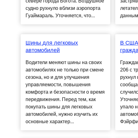
севере города Богота. Воздушное
застря
судно рухнуло вблизи аэропорта
летател
Гуаймараль. Уточняется, что...
данным 
Шины для легковых
В США
автомобилей
гражда
Водители меняют шины на своих
Граждан
автомобилях не только при смене
206 с т
сезона, но и для улучшения
рухнул
управляемости, повышения
сообща
комфорта и безопасности о время
случилс
передвижения. Перед тем, как
Уточняе
покупать шины для легковых
упало н
автомобилей, нужно изучить их
автомоб
основные характер...
Фэйрфил