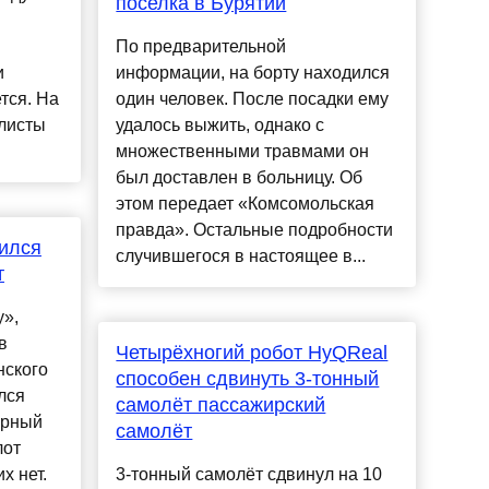
поселка в Бурятии
По предварительной
и
информации, на борту находился
тся. На
один человек. После посадки ему
листы
удалось выжить, однако с
множественными травмами он
был доставлен в больницу. Об
этом передает «Комсомольская
правда». Остальные подробности
бился
случившегося в настоящее в...
т
у»,
в
Четырёхногий робот HyQReal
нского
способен сдвинуть 3-тонный
лся
самолёт пассажирский
орный
самолёт
лот
х нет.
3-тонный самолёт сдвинул на 10