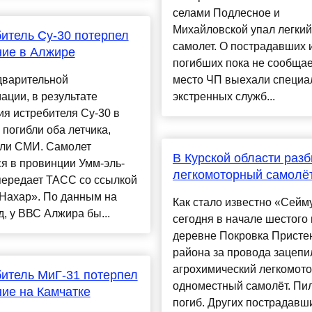
селами Подлесное и
Михайловской упал легкий
итель Су-30 потерпел
самолет. О пострадавших 
ние в Алжире
погибших пока не сообщае
дварительной
место ЧП выехали специа
ции, в результате
экстренных служб...
я истребителя Су-30 в
погибли оба летчика,
ли СМИ. Самолет
В Курской области раз
я в провинции Умм-эль-
легкомоторный самолё
передает ТАСС со ссылкой
-Нахар». По данным на
Как стало известно «Сейм
д, у ВВС Алжира бы...
сегодня в начале шестого 
деревне Покровка Присте
района за провода зацепи
агрохимический легкомот
итель МиГ-31 потерпел
одноместный самолёт. Пи
ие на Камчатке
погиб. Других пострадавши