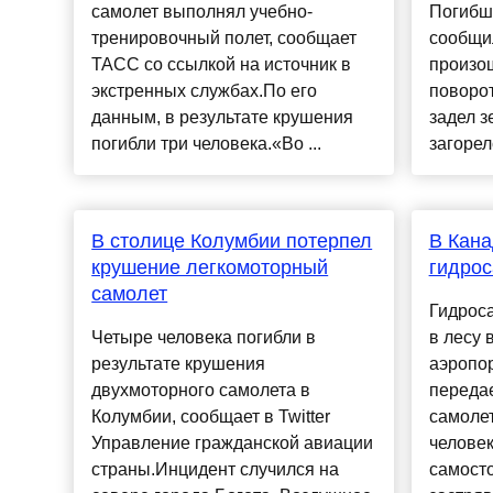
самолет выполнял учебно-
Погибши
тренировочный полет, сообщает
сообщи
ТАСС со ссылкой на источник в
произо
экстренных службах.По его
поворот
данным, в результате крушения
задел з
погибли три человека.«Во ...
загорел
В столице Колумбии потерпел
В Кана
крушение легкомоторный
гидро
самолет
Гидрос
Четыре человека погибли в
в лесу 
результате крушения
аэропор
двухмоторного самолета в
переда
Колумбии, сообщает в Twitter
самоле
Управление гражданской авиации
человек
страны.Инцидент случился на
самост