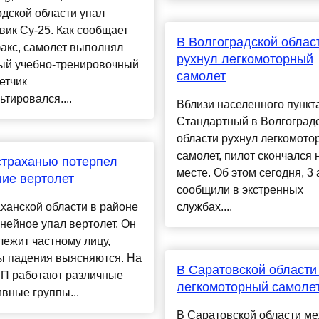
дской области упал
ик Су-25. Как сообщает
В Волгоградской облас
акс, самолет выполнял
рухнул легкомоторный
ый учебно-тренировочный
самолет
летчик
ьтировался....
Вблизи населенного пункт
Стандартный в Волгоград
области рухнул легкомото
самолет, пилот скончался 
траханью потерпел
месте. Об этом сегодня, 3 
ие вертолет
сообщили в экстренных
ханской области в районе
службах....
нейное упал вертолет. Он
ежит частному лицу,
ы падения выясняются. На
В Саратовской области
ЧП работают различные
легкомоторный самоле
вные группы...
В Саратовской области м