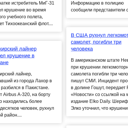
атке истребитель МиГ-31
Информацию в полицию
ел крушение во время
сообщили представители се
го учебного полета,
т Тихоокеанский флот....
В США рухнул легкомо
самолет, погибли три
жирский лайнер
человека
ел крушение в
В американском штате Не
тане
при крушении легкомотор
ирский лайнер,
самолета погибли три чело
вший из города Лахор в
пишут СМИ. Инцидент пр
 разбился в Пакистане.
в долине Гошут, передает
 Airbus A-320, на борту
«Новости» со ссылкой на 
о находились более
издание Elko Daily. Шериф
десятков человек, рухнул
Элко уточнил, что крушение
й район....