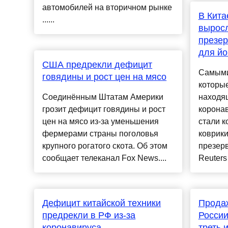
автомобилей на вторичном рынке
В Кита
......
вырос
презер
для йо
США предрекли дефицит
Самыми
говядины и рост цен на мясо
которые
Соединённым Штатам Америки
находящ
грозит дефицит говядины и рост
коронав
цен на мясо из-за уменьшения
стали 
фермерами страны поголовья
коврики
крупного рогатого скота. Об этом
презер
сообщает телеканал Fox News....
Reuters
Дефицит китайской техники
Продаж
предрекли в РФ из-за
России
коронавируса
треть 