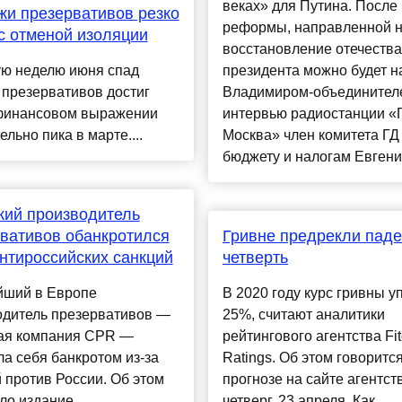
веках» для Путина. После
и презервативов резко
реформы, направленной 
с отменой изоляции
восстановление отечества
ую неделю июня спад
президента можно будет н
презервативов достиг
Владимиром-объединител
финансовом выражении
интервью радиостанции «
ельно пика в марте....
Москва» член комитета ГД
бюджету и налогам Евгений
ий производитель
вативов обанкротился
Гривне предрекли паде
антироссийских санкций
четверть
йший в Европе
В 2020 году курс гривны у
одитель презервативов —
25%, считают аналитики
ая компания CPR —
рейтингового агентства Fi
а себя банкротом из-за
Ratings. Об этом говорится
 против России. Об этом
прогнозе на сайте агентст
ло издание
четверг, 23 апреля. Как