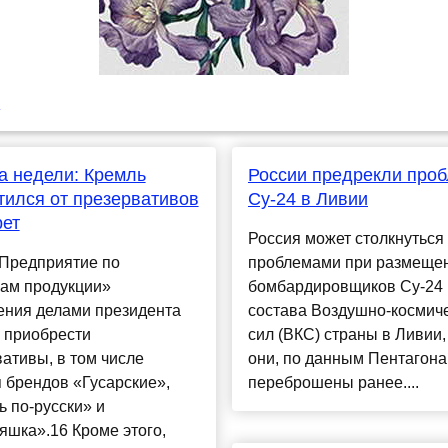
u
а недели: Кремль
России предрекли про
тился от презервативов
Су-24 в Ливии
рет
Россия может столкнуться 
Предприятие по
проблемами при размеще
кам продукции»
бомбардировщиков Су-24 
ения делами президента
состава Воздушно-космич
 приобрести
сил (ВКС) страны в Ливии,
ативы, в том числе
они, по данным Пентагона
 брендов «Гусарские»,
переброшены ранее....
 по-русски» и
шка».16 Кроме этого,