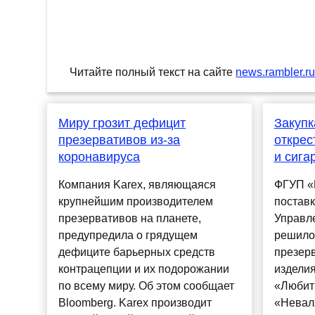
Читайте полный текст на сайте
news.rambler.r
Миру грозит дефицит
Закупк
презервативов из-за
открес
коронавируса
и сига
Компания Karex, являющаяся
ФГУП «
крупнейшим производителем
постав
презервативов на планете,
Управл
предупредила о грядущем
решило
дефиците барьерных средств
презерв
контрацепции и их подорожании
изделия
по всему миру. Об этом сообщает
«Любить
Bloomberg. Karex производит
«Неваля