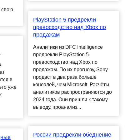
а свою
PlayStation 5 предрекли
превосходство над Xbox по
продажам
Аналитики из DFC Intelligence
»
предрекли PlayStation 5
превосходство над Xbox по
х
продажам. По их прогнозу, Sony
ат
продаст в два раза больше
тся в
консолей, чем Microsoft. Расчёты
это уже
аналитиков распространяются до
к
2024 года. Они пришли к такому
выводу, проанализ...
России предрекли обеднение
дные