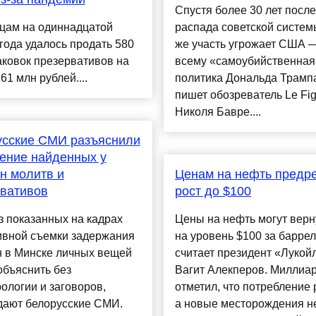
Спустя более 30 лет после
цам на одиннадцатой
распада советской систем
года удалось продать 580
же участь угрожает США 
аковок презервативов на
всему «самоубийственная
61 млн рублей....
политика Дональда Трамп
пишет обозреватель Le Fig
Николя Бавре....
усские СМИ разъяснили
ение найденных у
н молитв и
Ценам на нефть предр
вативов
рост до $100
з показанных на кадрах
Цены на нефть могут верн
ивной съемки задержания
на уровень $100 за баррел
н в Минске личных вещей
считает президент «Лукой
объяснить без
Вагит Алекперов. Миллиа
ологии и заговоров,
отметил, что потребление 
дают белорусские СМИ.
а новые месторождения н