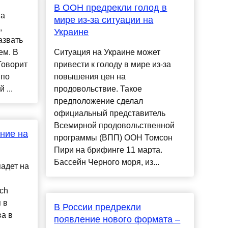
В ООН предрекли голод в
на
мире из-за ситуации на
,
Украине
азвать
ем. В
Ситуация на Украине может
Говорит
привести к голоду в мире из-за
 по
повышения цен на
 ...
продовольствие. Такое
предположение сделал
официальный представитель
Всемирной продовольственной
ние на
программы (ВПП) ООН Томсон
Пири на брифинге 11 марта.
Бассейн Черного моря, из...
падет на
tch
 в
В России предрекли
ва в
появление нового формата –