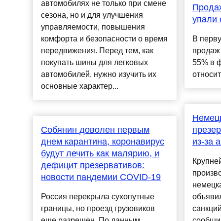
автомобилях не только при смене
Продаж
сезона, но и для улучшения
упали 
управляемости, повышения
комфорта и безопасности о время
В перв
передвижения. Перед тем, как
продаж 
покупать шины для легковых
55% в 
автомобилей, нужно изучить их
относит
основные характер...
Немецк
Собянин доволен первым
презер
днем карантина, коронавирус
из-за 
будут лечить как малярию, и
Крупне
дефицит презервативов:
произв
новости пандемии COVID-19
немецк
Россия перекрыла сухопутные
объявил
границы, но проезд грузовиков
санкций
еще разрешен. По данным
сообщи