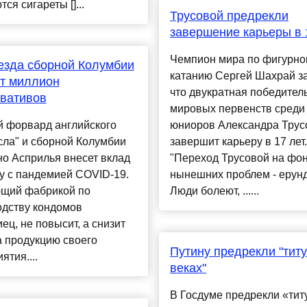
ся сигареты []...
Трусовой предрекли
завершение карьеры в 
Чемпион мира по фигурно
езда сборной Колумбии
катанию Сергей Шахрай з
т миллион
что двукратная победител
вативов
мировых первенств среди
 форвард английского
юниоров Александра Трус
сла" и сборной Колумбии
завершит карьеру в 17 лет.
о Асприлья внесет вклад
"Переход Трусовой на фо
у с пандемией COVID-19.
нынешних проблем - ерунд
щий фабрикой по
Люди болеют, ......
одству кондомов
ец, не повысит, а снизит
 продукцию своего
Путину предрекли "титу
ятия....
веках"
В Госдуме предрекли «тит