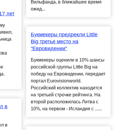
Вильфанда, в ближайшее время
ожид...
17 лет
му
аявил,
Букмекеры предрекли Little
ьница
Big третье место на
"Евровидении"
ова
Букмекеры оценили в 10% шансы
не
российской группы Little Big на
а.
победу на Евровидении, передает
портал Eurovisionworld.
Российский коллектив находится
на третьей строчке рейтинга. На
второй расположилась Литва с
л в
10%, на первом - Исландия с ......
ул в