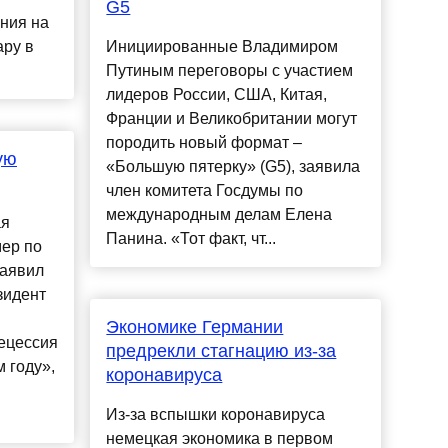
G5
ения на
ару в
Инициированные Владимиром
Путиным переговоры с участием
лидеров России, США, Китая,
Франции и Великобритании могут
породить новый формат –
ую
«Большую пятерку» (G5), заявила
член комитета Госдумы по
международным делам Елена
ая
Панина. «Тот факт, чт...
мер по
заявил
зидент
Экономике Германии
ецессия
предрекли стагнацию из-за
 году»,
коронавируса
Из-за вспышки коронавируса
немецкая экономика в первом