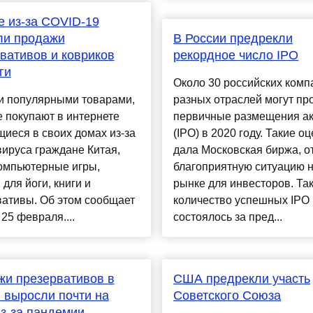
е из-за COVID-19
ли продажи
В России предрекли
вативов и ковриков
рекордное число IPO
ги
Около 30 российских комп
 популярными товарами,
разных отраслей могут пр
 покупают в интернете
первичные размещения а
иеся в своих домах из-за
(IPO) в 2020 году. Такие о
ируса граждане Китая,
дала Московская биржа, о
компьютерные игры,
благоприятную ситуацию 
 для йоги, книги и
рынке для инвесторов. Та
вативы. Об этом сообщает
количество успешных IPO
 25 февраля....
состоялось за пред...
и презервативов в
США предрекли участь
 выросли почти на
Советского Союза
из-за пандемии