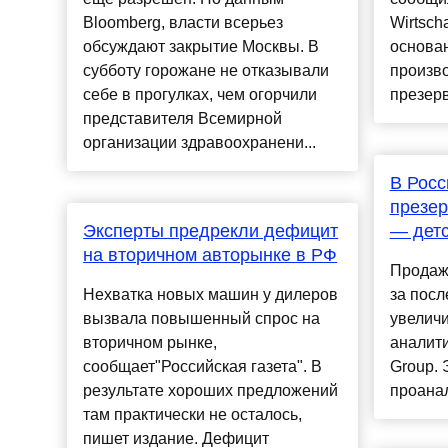
Bloomberg, власти всерьез
Wirtsch
обсуждают закрытие Москвы. В
основан
субботу горожане не отказывали
произв
себе в прогулках, чем огорчили
презерв
представителя Всемирной
организации здравоохранени...
В Росс
презер
Эксперты предрекли дефицит
— детс
на вторичном авторынке в РФ
Продаж
Нехватка новых машин у дилеров
за пос
вызвала повышенный спрос на
увеличи
вторичном рынке,
аналит
сообщает"Российская газета". В
Group. 
результате хороших предложений
проанал
там практически не осталось,
пишет издание. Дефицит