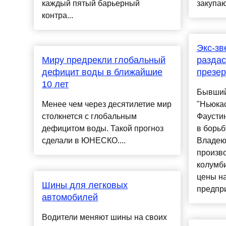
каждый пятый барьерный
закупают
контра...
Экс-зв
Миру предрекли глобальный
раздас
дефицит воды в ближайшие
презер
10 лет
Бывший
Менее чем через десятилетие мир
"Ньюка
столкнется с глобальным
Фаустин
дефицитом воды. Такой прогноз
в борьб
сделали в ЮНЕСКО....
Владею
произв
колумби
цены на
Шины для легковых
предпри
автомобилей
Водители меняют шины на своих