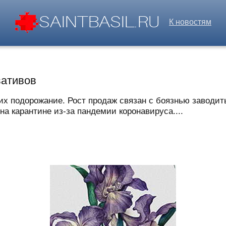
К новостям
вативов
х подорожание. Рост продаж связан с боязнью заводить
на карантине из-за пандемии коронавируса....