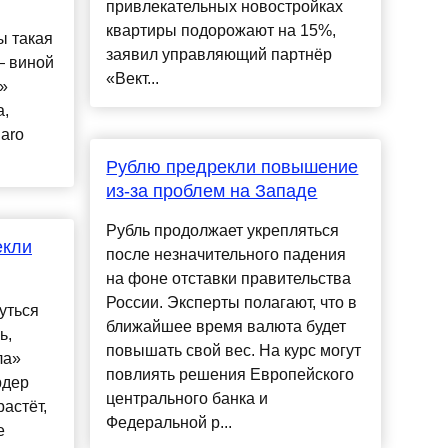
привлекательных новостройках
квартиры подорожают на 15%,
ы такая
заявил управляющий партнёр
— виной
«Вект...
»
а,
aro
Рублю предрекли повышение
из-за проблем на Западе
Рубль продолжает укрепляться
екли
после незначительного падения
на фоне отставки правительства
России. Эксперты полагают, что в
уться
ближайшее время валюта будет
ь,
повышать свой вес. На курс могут
ла»
повлиять решения Европейского
рдер
центрального банка и
растёт,
Федеральной р...
е