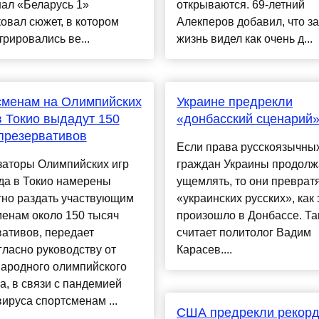
ал «Беларусь 1»
открываются. 69-летний
овал сюжет, в котором
Алекперов добавил, что з
рировались ве...
жизнь видел как очень д...
сменам на Олимпийских
Украине предрекли
в Токио выдадут 150
«донбасский сценарий
презервативов
Если права русскоязычны
заторы Олимпийских игр
граждан Украины продолж
да в Токио намерены
ущемлять, то они превратя
тно раздать участвующим
«украинских русских», как 
енам около 150 тысяч
произошло в Донбассе. Та
ативов, передает
считает политолог Вадим
ласно руководству от
Карасев....
ародного олимпийского
а, в связи с пандемией
ируса спортсменам ...
США предрекли рекор