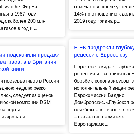
aftswoche. Фирма,
отмечается, после укрепл
ная в 1987 году,
14% по отношению к долл
одила более 200 млн
2019 году, гривна р...
ативов в год и ...
В ЕК предрекли глубок
ии подскочили продажи
рецессию Евросоюзу
вативов, а в Британии
Евросоюз ожидает глубок
кой книги
рецессия из-за принятых 
и презервативов в России
борьбе с коронавирусом, 
леднюю неделю резко
исполнительный вице-пре
лись, следует из оценок
Еврокомиссии Валдис
ической компании DSM
Домбровскис. «Глубокая р
Эксперты
неизбежна в Европе в этом
изировали......
– сказал он в комитете
Европарламе...