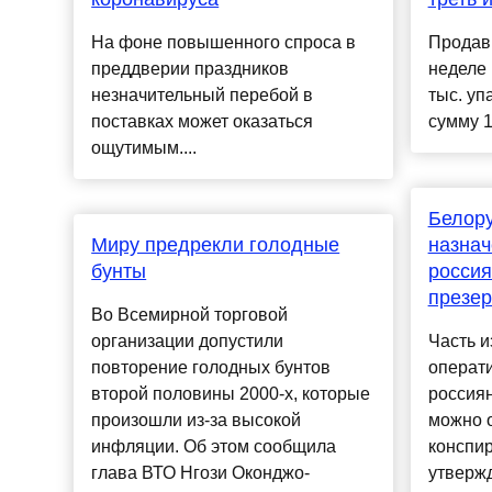
На фоне повышенного спроса в
Продав
преддверии праздников
неделе 
незначительный перебой в
тыс. уп
поставках может оказаться
сумму 1
ощутимым....
Белор
Миру предрекли голодные
назнач
бунты
россия
презер
Во Всемирной торговой
организации допустили
Часть и
повторение голодных бунтов
операт
второй половины 2000-х, которые
россия
произошли из-за высокой
можно 
инфляции. Об этом сообщила
конспир
глава ВТО Нгози Оконджо-
утверж