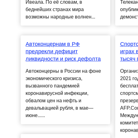
Ивеала. По её словам, в
Телекан
беднейших странах мира
опублик
возможны народные волнен...
демонст
Автоконцернам в РФ
Спорт
предрекли дефицит
играх 
ликвидности и риск дефолта
тысяч 
Автоконцерны в России на фоне
Органи
экономического кризиса,
2021 го
вызванного пандемией
беспла
коронавирусной инфекции,
спортсм
обвалом цен на нефть и
презерв
девальвацией рубля, в мае—
AFP.Сог
июне......
Междун
комитет
коронав