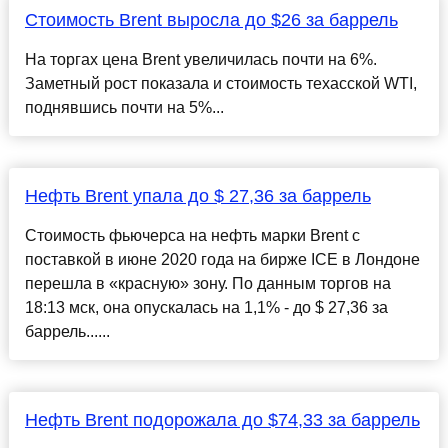
Стоимость Brent выросла до $26 за баррель
На торгах цена Brent увеличилась почти на 6%.
Заметный рост показала и стоимость техасской WTI,
поднявшись почти на 5%...
Нефть Brent упала до $ 27,36 за баррель
Стоимость фьючерса на нефть марки Brent с
поставкой в июне 2020 года на бирже ICE в Лондоне
перешла в «красную» зону. По данным торгов на
18:13 мск, она опускалась на 1,1% - до $ 27,36 за
баррель......
Нефть Brent подорожала до $74,33 за баррель