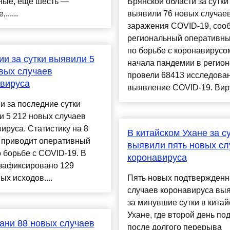
ные, еще шесть —
Брянской области за сутки
......
выявили 76 новых случае
заражения COVID-19, соо
региональный оперативн
по борьбе с коронавирусо
ии за сутки выявили 5
начала пандемии в регион
вых случаев
провели 68413 исследова
вируса
выявление COVID-19. Вирус
и за последние сутки
 5 212 новых случаев
ируса. Статистику на 8
В китайском Ухане за с
а приводит оперативный
выявили пять новых сл
 борьбе с COVID-19. В
коронавируса
 зафиксировано 129
ых исходов....
Пять новых подтвержден
случаев коронавируса вы
за минувшие сутки в кита
Ухане, где второй день по
ани 88 новых случаев
после долгого перерыва