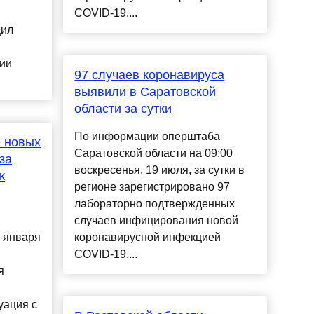
COVID-19....
щил
ии
97 случаев коронавируса
выявили в Саратовской
области за сутки
По информации оперштаба
9 новых
Саратовской области на 09:00
за
воскресенья, 19 июля, за сутки в
к
регионе зарегистрировано 97
лабораторно подтвержденных
случаев инфицирования новой
9 января
коронавирусной инфекцией
COVID-19....
я
уация с