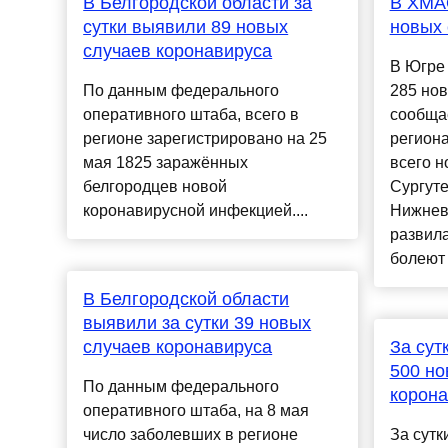
В Белгородской области за
В ХМАО
сутки выявили 89 новых
новых 
случаев коронавируса
В Югре 
По данным федерального
285 нов
оперативного штаба, всего в
сообща
регионе зарегистрировано на 25
регион
мая 1825 заражённых
всего н
белгородцев новой
Сургуте
коронавирусной инфекцией....
Нижнев
развила
болеют 
В Белгородской области
выявили за сутки 39 новых
случаев коронавируса
За сут
500 но
По данным федерального
корона
оперативного штаба, на 8 мая
число заболевших в регионе
За сутк