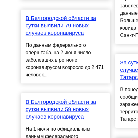
заболе
данные
В Белгородской области за
Больше
сутки выявили 79 новых
ковида 
случаев коронавируса
Санкт-П
По данным федерального
оперштаба, на 2 июня число
заболевших в регионе
За сут
коронавирусом возросло до 2 471
случае
человек....
Татарс
В понед
сообщил
В Белгородской области за
зараже
сутки выявили 59 новых
террито
случаев коронавируса
Татарста
На 1 июля по официальным
данным федерального