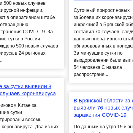
и 500 новых случаев
вирусной инфекции,
Суточный прирост новых
ют в оперативном штабе
заболевших коронавирусн
дотвращению
инфекцией в Брянской об
странения COVID-19. За
составил 70 случаев, след
ие сутки в России
данных оперативного шта
рждено 500 новых случаев
обнародованных в понеде
ируса в 24 регионах
За минувшие сутки по
..
выздоровлении были вып
54 человека.С начала
распростране...
е за сутки выявили 8
случаев коронавируса
В Брянской области за 
иковом Китае за
выявили 76 новых слу
шие сутки
заражения COVID-19
стрированы восемь
 коронавируса. Два из них
По данным на утро 19 июн