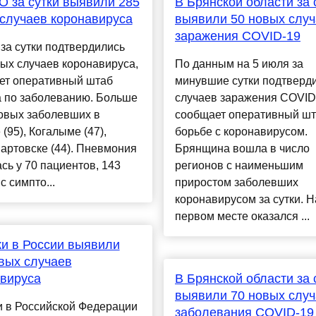
 за сутки выявили 285
В Брянской области за 
случаев коронавируса
выявили 50 новых слу
заражения COVID-19
за сутки подтвердились
ых случаев коронавируса,
По данным на 5 июля за
ет оперативный штаб
минувшие сутки подтверд
а по заболеванию. Больше
случаев заражения COVID
овых заболевших в
сообщает оперативный шт
 (95), Когалыме (47),
борьбе с коронавирусом.
артовске (44). Пневмония
Брянщина вошла в число
сь у 70 пациентов, 143
регионов с наименьшим
с симпто...
приростом заболевших
коронавирусом за сутки. Н
первом месте оказался ...
ки в России выявили
вых случаев
вируса
В Брянской области за 
выявили 70 новых слу
и в Российской Федерации
заболевания COVID-19