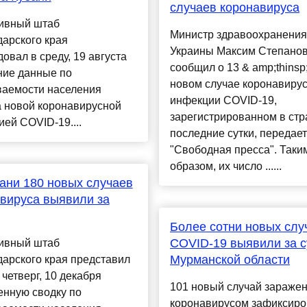
случаев коронавируса
ивный штаб
Министр здравоохранения
арского края
Украины Максим Степано
овал в среду, 19 августа
сообщил о 13 & amp;thinsp
ние данные по
новом случае коронавиру
ваемости населения
инфекции COVID-19,
а новой коронавирусной
зарегистрированном в стр
ей COVID-19....
последние сутки, передает
"Свободная пресса". Таки
образом, их число ......
ани 180 новых случаев
вируса выявили за
Более сотни новых слу
COVID-19 выявили за с
ивный штаб
Мурманской области
арского края представил
 четверг, 10 декабря
101 новый случай зараже
енную сводку по
коронавирусом зафиксир