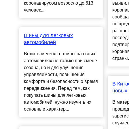
коронавирусом возросло до 613
выявил
человек....
корона
сообща
по пре
распро
Шины для легковых
последн
автомобилей
подтве
коронав
Водители меняют шины на своих
страны..
автомобилях не только при смене
сезона, но и для улучшения
управляемости, повышения
комфорта и безопасности о время
В Кита
передвижения. Перед тем, как
новых 
покупать шины для легковых
автомобилей, нужно изучить их
В матер
основные характер...
прошед
зареги
случаев