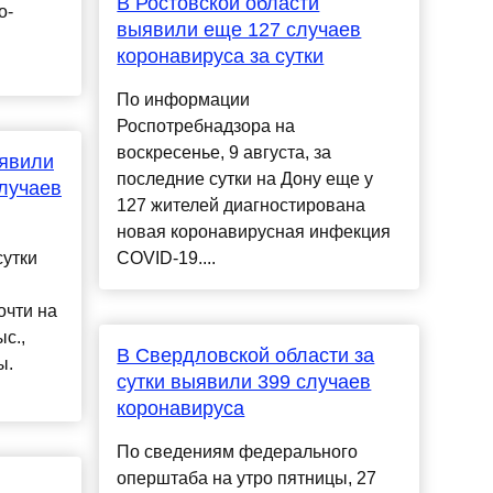
В Ростовской области
о-
выявили еще 127 случаев
коронавируса за сутки
По информации
Роспотребнадзора на
воскресенье, 9 августа, за
ыявили
последние сутки на Дону еще у
случаев
127 жителей диагностирована
новая коронавирусная инфекция
сутки
COVID-19....
очти на
с.,
В Свердловской области за
ы.
сутки выявили 399 случаев
коронавируса
По сведениям федерального
оперштаба на утро пятницы, 27