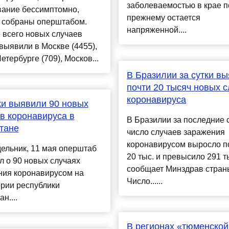
заболеваемостью в крае п
вание бессимптомно,
прежнему остается
 собраны оперштабом.
напряженной....
 всего новых случаев
выявили в Москве (4455),
етербурге (709), Москов...
В Бразилии за сутки в
почти 20 тысяч новых 
коронавируса
ки выявили 90 новых
в коронавируса в
В Бразилии за последние 
тане
число случаев заражения
коронавирусом выросло п
ельник, 11 мая оперштаб
20 тыс. и превысило 291 ты
 о 90 новых случаях
сообщает Минздрав стран
ния коронавирусом на
Число......
рии республики
н....
В регионах «тюменской