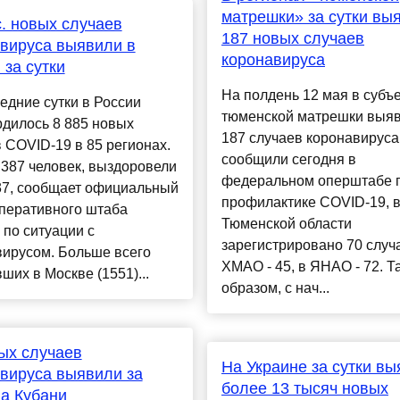
матрешки» за сутки вы
с. новых случаев
187 новых случаев
вируса выявили в
коронавируса
 за сутки
На полдень 12 мая в субъ
едние сутки в России
тюменской матрешки выя
дилось 8 885 новых
187 случаев коронавируса.
 COVID-19 в 85 регионах.
сообщили сегодня в
387 человек, выздоровели
федеральном оперштабе 
37, сообщает официальный
профилактике COVID-19, 
оперативного штаба
Тюменской области
по ситуации с
зарегистрировано 70 случа
вирусом. Больше всего
ХМАО - 45, в ЯНАО - 72. Т
ших в Москве (1551)...
образом, с нач...
ых случаев
На Украине за сутки в
вируса выявили за
более 13 тысяч новых
на Кубани