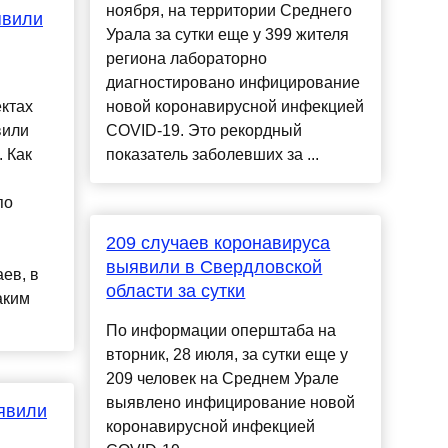
ноября, на территории Среднего
явили
Урала за сутки еще у 399 жителя
региона лабораторно
диагностировано инфицирование
ектах
новой коронавирусной инфекцией
вили
COVID-19. Это рекордный
 Как
показатель заболевших за ...
по
в
209 случаев коронавируса
выявили в Свердловской
ев, в
области за сутки
аким
По информации оперштаба на
вторник, 28 июля, за сутки еще у
209 человек на Среднем Урале
выявлено инфицирование новой
ыявили
коронавирусной инфекцией