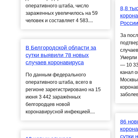
оперативного штаба, число
8,8 ты
зараженных увеличилось на 59
корона
человек и составляет 4 583....
России
За посл
подтвер
В Белгородской области за
случаев
сутки выявили 78 новых
Умерли 
случаев коронавируса
— 10 3
канал 
По данным федерального
Москвы 
оперативного штаба, всего в
корона
регионе зарегистрировано на 15
заболев
июня 3 442 заражённых
белгородцев новой
коронавирусной инфекцией....
86 нов
корона
сутки 