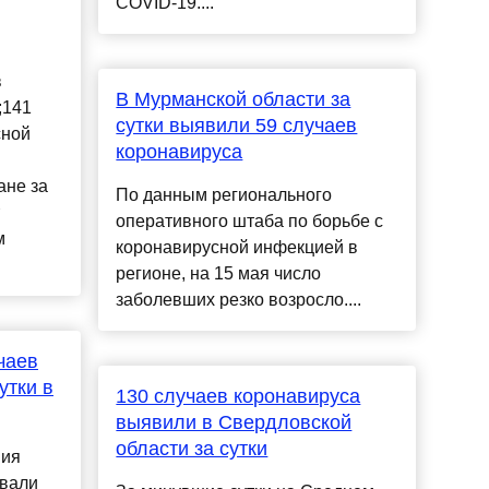
COVID-19....
в
В Мурманской области за
;141
сутки выявили 59 случаев
сной
коронавируса
ане за
По данным регионального
оперативного штаба по борьбе с
м
коронавирусной инфекцией в
регионе, на 15 мая число
заболевших резко возросло....
чаев
утки в
130 случаев коронавируса
выявили в Свердловской
области за сутки
ния
овали