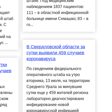
штабе. Под медицинским
в
наблюдением 1837 пациентов:
бщает
111 – в областной инфекционной
ый штаб
больнице имени Семашко; 83 – в
м. С
го...
е
ний на
 ...
В Свердловской области за
сутки выявили 459 случаев
коронавируса
утки
По сведениям федерального
учаев
оперативного штаба на утро
вторника, 13 июля, на территории
ных
Среднего Урала за минувшие
явлены
сутки еще у 459 жителей региона
йском
лабораторно диагностировано
дряд
инфицирование новой
коронавирусной инфекцией