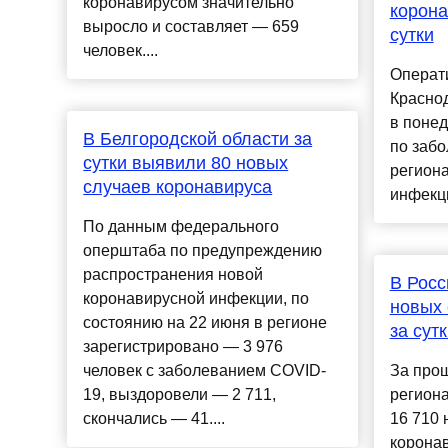
коронавирусом значительно
корона
выросло и составляет — 659
сутки
человек....
Операт
Краснод
в понед
В Белгородской области за
по заб
сутки выявили 80 новых
регион
случаев коронавируса
инфекци
По данным федерального
оперштаба по предупреждению
распространения новой
В Росс
коронавирусной инфекции, по
новых 
состоянию на 22 июня в регионе
за сут
зарегистрировано — 3 976
человек с заболеванием COVID-
За прош
19, выздоровели — 2 711,
регион
скончались — 41....
16 710 
коронав