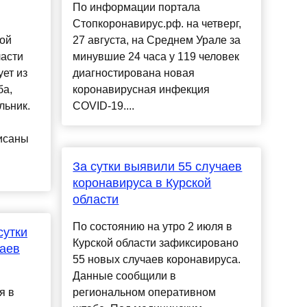
По информации портала
Стопкоронавирус.рф. на четверг,
ой
27 августа, на Среднем Урале за
ласти
минувшие 24 часа у 119 человек
ует из
диагностирована новая
ба,
коронавирусная инфекция
льник.
COVID-19....
исаны
За сутки выявили 55 случаев
коронавируса в Курской
области
По состоянию на утро 2 июля в
сутки
Курской области зафиксировано
чаев
55 новых случаев коронавируса.
Данные сообщили в
я в
региональном оперативном