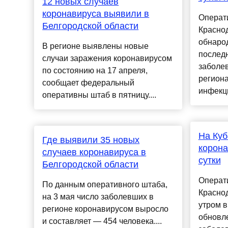
12 новых случаев
коронавируса выявили в
Операт
Белгородской области
Краснод
обнарод
В регионе выявлены новые
послед
случаи заражения коронавирусом
заболе
по состоянию на 17 апреля,
регион
сообщает федеральный
инфекци
оперативны штаб в пятницу....
На Куб
Где выявили 35 новых
корона
случаев коронавируса в
сутки
Белгородской области
Операт
По данным оперативного штаба,
Краснод
на 3 мая число заболевших в
утром в
регионе коронавирусом выросло
обновл
и составляет — 454 человека....