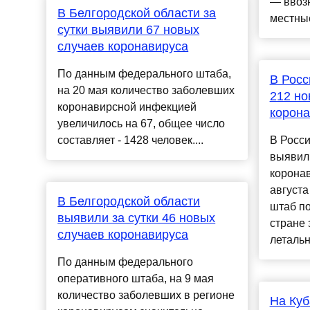
— ввоз
В Белгородской области за
местные,
сутки выявили 67 новых
случаев коронавируса
По данным федерального штаба,
В Росс
на 20 мая количество заболевших
212 но
коронавирсной инфекцией
корона
увеличилось на 67, общее число
составляет - 1428 человек....
В Росси
выявили
коронав
август
В Белгородской области
штаб по
выявили за сутки 46 новых
стране
случаев коронавируса
летальн
По данным федерального
оперативного штаба, на 9 мая
количество заболевших в регионе
На Куб