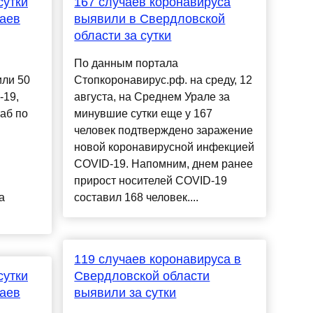
сутки
167 случаев коронавируса
чаев
выявили в Свердловской
области за сутки
По данным портала
или 50
Стопкоронавирус.рф. на среду, 12
-19,
августа, на Среднем Урале за
аб по
минувшие сутки еще у 167
человек подтверждено заражение
новой коронавирусной инфекцией
COVID-19. Напомним, днем ранее
прирост носителей COVID-19
а
составил 168 человек....
119 случаев коронавируса в
сутки
Свердловской области
чаев
выявили за сутки