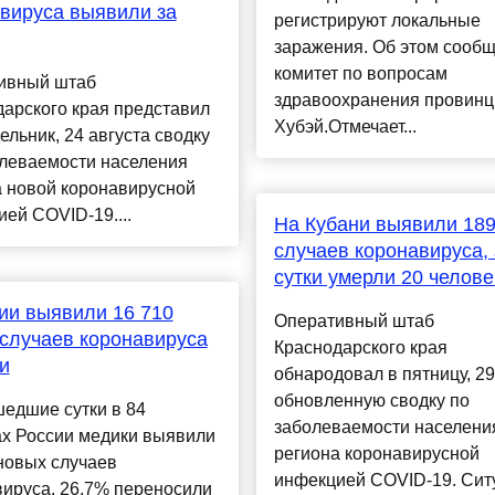
вируса выявили за
регистрируют локальные
заражения. Об этом сооб
комитет по вопросам
ивный штаб
здравоохранения провинц
арского края представил
Хубэй.Отмечает...
ельник, 24 августа сводку
олеваемости населения
а новой коронавирусной
ей COVID-19....
На Кубани выявили 18
случаев коронавируса, 
сутки умерли 20 челове
ии выявили 16 710
Оперативный штаб
случаев коронавируса
Краснодарского края
ки
обнародовал в пятницу, 2
обновленную сводку по
едшие сутки в 84
заболеваемости населени
ах России медики выявили
региона коронавирусной
новых случаев
инфекцией COVID-19. Сит
ируса. 26,7% переносили