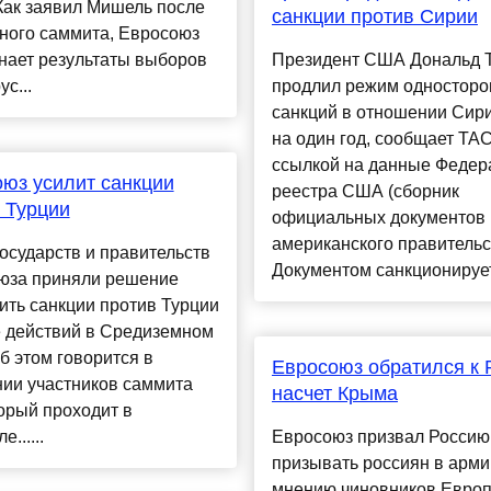
Как заявил Мишель после
санкции против Сирии
ного саммита, Евросоюз
нает результаты выборов
Президент США Дональд 
с...
продлил режим односторо
санкций в отношении Сир
на один год, сообщает ТА
ссылкой на данные Федер
юз усилит санкции
реестра США (сборник
 Турции
официальных документов
американского правительс
осударств и правительств
Документом санкционируетс
юза приняли решение
ть санкции против Турции
е действий в Средиземном
б этом говорится в
Евросоюз обратился к 
нии участников саммита
насчет Крыма
орый проходит в
......
Евросоюз призвал Россию
призывать россиян в арми
мнению чиновников Европ