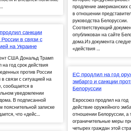
..
продление американских 
в отношении представите
руководства Белоруссии.
Соответствующий докуме
продлил санкции
опубликован на сайте Бел
 России в связи с
дома.Из документа следует
ией на Украине
«действия ...
ент США Дональд Трамп
 на год срок действия
веденных против России
ЕС продлил на год ору
 в связи с ситуацией на
эмбарго и санкции прот
, сообщается в
Белоруссии
льном уведомлении
дома. В подписанной
Евросоюз продлил на год
м пояснительной записке
действие оружейного эмба
ается, что «дейс...
отношении Белоруссии, а 
ограничительные меры пр
четырех граждан этой стр