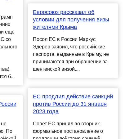
Евросоюз рассказал об
Трамп
условии для получения визы
нних
жителями Крыма
ии еще
СС со
Посол ЕС в России Маркус
ального
Эдерер заявил, что российские
паспорта, выданные в Крыму, не
принимаются при обращении за
тва).
шенгенской визой....
я б...
ЕС продлил действие санкций
России
против России до 31 января
2023 года
 не
Совет ЕС принял во вторник
ю. По
формальное постановление о
ейской
продлении действия санкций