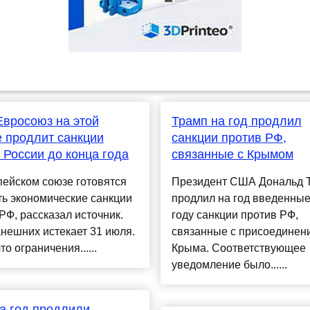
вросоюз на этой
Трамп на год продлил
 продлит санкции
санкции против РФ,
 России до конца года
связанные с Крымом
ейском союзе готовятся
Президент США Дональд 
ь экономические санкции
продлил на год введенные
РФ, рассказал источник.
году санкции против РФ,
нешних истекает 31 июля.
связанные с присоединен
то ограничения......
Крыма. Соответствующее
уведомление было......
а год продлили