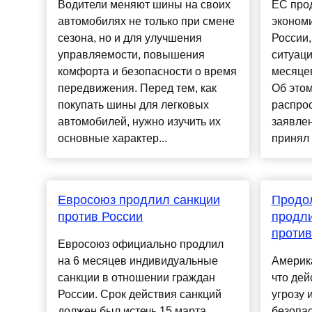
Водители меняют шины на своих
ЕС про
автомобилях не только при смене
экономи
сезона, но и для улучшения
России,
управляемости, повышения
ситуаци
комфорта и безопасности о время
месяцев
передвижения. Перед тем, как
Об этом
покупать шины для легковых
распро
автомобилей, нужно изучить их
заявлен
основные характер...
принял 
Евросоюз продлил санкции
Продол
против России
продли
против
Евросоюз официально продлил
на 6 месяцев индивидуальные
Америка
санкции в отношении граждан
что де
России. Срок действия санкций
угрозу
должен был истечь 15 марта.
безопас