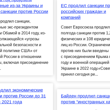
ные из-за Украины и
ЕС продлил санкции пр
санкции против России
российских граждан и
компаний
родлил санкции,
ные экс-президентом
Совет Евросоюза продлил
 Обамой в 2014 году, из-
полгода санкции против 1,
должающейся «угрозы
физических и 108 юридиче
альной безопасности и
лиц из России. Ограничен
й политике США» от
против них были введены 
ий России в отношении
с присоединением Крыма 
ы, включая присоединение
году и военной операцией
.
Украине в 2022 году.«Сове
принял сегодня ре...
длил экономические
и против России до 31
Байден продлил санкц
 2021 года
против "иностранных х