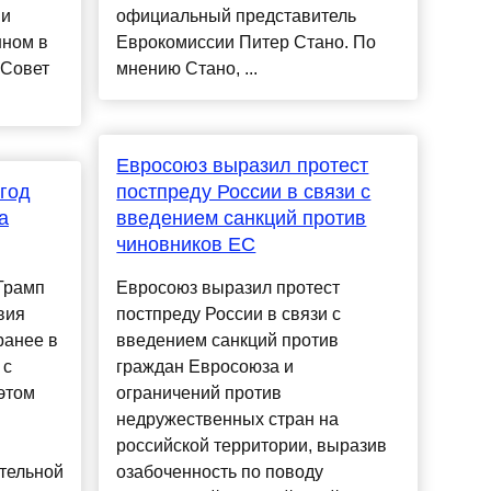
ии
официальный представитель
нном в
Еврокомиссии Питер Стано. По
"Совет
мнению Стано, ...
Евросоюз выразил протест
год
постпреду России в связи с
а
введением санкций против
чиновников ЕС
Трамп
Евросоюз выразил протест
вия
постпреду России в связи с
ранее в
введением санкций против
 с
граждан Евросоюза и
этом
ограничений против
недружественных стран на
российской территории, выразив
тельной
озабоченность по поводу