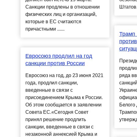
Санкции продлены в отношении
Штатов.
физических лиц и организаций,
которые в ЕС считаются
причастными ......
Трамп 
против
ситуац
Евросоюз продлил на год
Презид
санкции против России
продлил
Евросоюз на год, до 23 июня 2021
ряда в
года, продлил санкции,
санкций
введенные в связи с
Украине
присоединением Крыма к России.
официа
Об этом сообщается в заявлении
Белого 
Совета ЕС.«Сегодня Совет
Трампо
принял решение продлить
утвержд
санкции, введенные в связи с
незаконной аннексией Крыма и