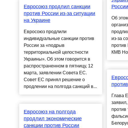
Евросоюз продлил санкции
Росси
против России из-за ситуации
Об это
на Украине
организ
Евросоюз продлили
продли
индивидуальные санкции против
из-за с
России за «подрыв
против 
территориальной целостности
КМВ Нов
Украины». Об этом говорится в
распространенном в пятницу, 12
марта, заявлении Совета ЕС.
Евросо
Совет ЕС принял решение о
против
продлении на полгода санкций в...
Глава 
заявил,
против 
Евросоюз на полгода
фальси
продлил экономические
Белорус
санкции против России