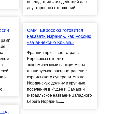
последствий этих действий для
двусторонних отношений....
и
ссии
СМИ: Евросоюз готовится
наказать Израиль, как Россию
Трамп
«за аннексию Крыма»
вие
ва
Франция призывает страны
Белом
Евросоюза ответить
ка
экономическими санкциями на
елей
планируемое распространение
ва и
израильского суверенитета на
Иорданскую долину и крупные
 ...
поселения в Иудее и Самарии
(израильское название Западного
берега Иордана......
 год