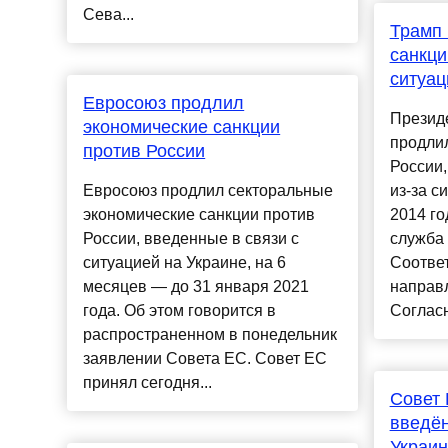
Сева...
Трамп 
санкци
ситуац
Евросоюз продлил
Презид
экономические санкции
продлил
против России
России
Евросоюз продлил секторальные
из-за с
экономические санкции против
2014 го
России, введенные в связи с
служба 
ситуацией на Украине, на 6
Соотве
месяцев — до 31 января 2021
направ
года. Об этом говорится в
Согласн
распространенном в понедельник
заявлении Совета ЕС. Совет ЕС
принял сегодня...
Совет 
введён
Украин