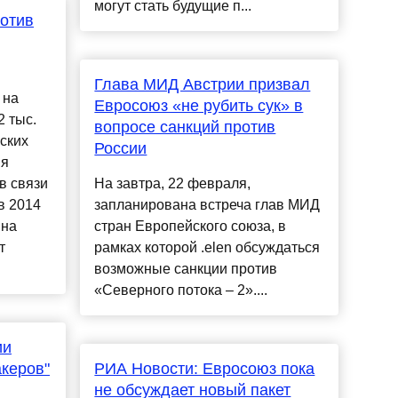
могут стать будущие п...
отив
Глава МИД Австрии призвал
 на
Евросоюз «не рубить сук» в
2 тыс.
вопросе санкций против
ских
России
ия
в связи
На завтра, 22 февраля,
в 2014
запланирована встреча глав МИД
 на
стран Европейского союза, в
т
рамках которой .elen обсуждаться
возможные санкции против
«Северного потока – 2»....
ии
акеров"
РИА Новости: Евросоюз пока
не обсуждает новый пакет