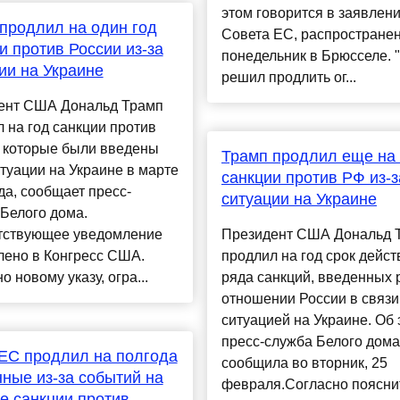
этом говорится в заявлен
продлил на один год
Совета ЕС, распростране
и против России из-за
понедельник в Брюсселе. 
ии на Украине
решил продлить ог...
ент США Дональд Трамп
 на год санкции против
, которые были введены
Трамп продлил еще на 
итуации на Украине в марте
санкции против РФ из-з
да, сообщает пресс-
ситуации на Украине
Белого дома.
тствующее уведомление
Президент США Дональд 
лено в Конгресс США.
продлил на год срок дейст
о новому указу, огра...
ряда санкций, введенных 
отношении России в связи
ситуацией на Украине. Об 
пресс-служба Белого дома
ЕС продлил на полгода
сообщила во вторник, 25
ные из-за событий на
февраля.Согласно поясни
е санкции против