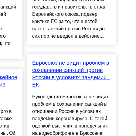
санкций
государств и правительств стран
лей
Европейского союза, подверг
критике ЕС за то, что шестой
нт
пакет санкций против России до
ого
сих пор не введен в действие....
, что
Евросоюз не видит проблем в
сохранении санкций против
жейное
России в условиях пандемии -
ив
ЕК
Руководство Евросоюза не видит
проблем в сохранении санкций в
рго в
отношении России в условиях
также
пандемии коронавируса. С такой
отив
оценкой выступил в понедельник
аны. Об
на видеобрифинге в Брюсселе