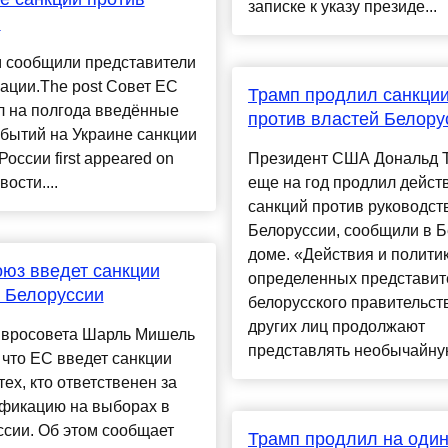
записке к указу президе...
и
м сообщили представители
ации.The post Совет ЕС
Трамп продлил санкци
л на полгода введённые
против властей Белору
обытий на Украине санкции
России first appeared on
Президент США Дональд 
ости....
еще на год продлил дейст
санкций против руководст
Белоруссии, сообщили в 
доме. «Действия и полити
юз введет санкции
определенных представит
 Белоруссии
белорусского правительст
других лиц продолжают
Евросовета Шарль Мишель
представлять необычайную
 что ЕС введет санкции
тех, кто ответственен за
фикацию на выборах в
сии. Об этом сообщает
Трамп продлил на один