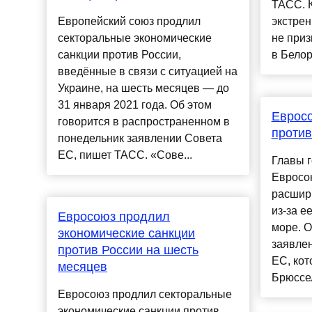
ТАСС. ​
Европейский союз продлил
экстрен
секторальные экономические
не приз
санкции против России,
в Белору
введённые в связи с ситуацией на
Украине, на шесть месяцев — до
31 января 2021 года. Об этом
Евросо
говорится в распространенном в
против
понедельник заявлении Совета
ЕС, пишет ТАСС. «Сове...
Главы г
Евросо
расшири
из-за е
Евросоюз продлил
море. О
экономические санкции
заявле
против России на шесть
ЕС, кот
месяцев
Брюсселе
Евросоюз продлил секторальные
экономические санкции против