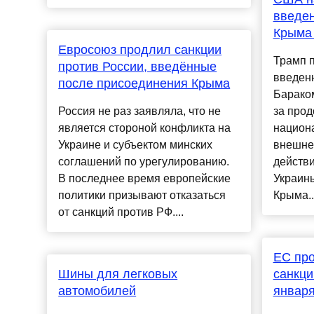
введен
Крыма 
Евросоюз продлил санкции
Трамп п
против России, введённые
введен
после присоединения Крыма
Бараком
Россия не раз заявляла, что не
за про
является стороной конфликта на
национ
Украине и субъектом минских
внешне
соглашений по урегулированию.
действ
В последнее время европейские
Украин
политики призывают отказаться
Крыма..
от санкций против РФ....
ЕС про
Шины для легковых
санкци
автомобилей
января