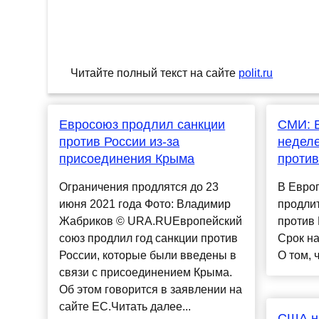
Читайте полный текст на сайте
polit.ru
Евросоюз продлил санкции
СМИ: Е
против России из-за
неделе
присоединения Крыма
против
Ограничения продлятся до 23
В Европ
июня 2021 года Фото: Владимир
продлит
Жабриков © URA.RUЕвропейский
против 
союз продлил год санкции против
Срок на
России, которые были введены в
О том, ч
связи с присоединением Крыма.
Об этом говорится в заявлении на
сайте ЕС.Читать далее...
США н