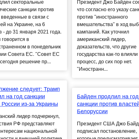
длил секторальные
Президент Джо Байден со
ческие санкции против
что согласно его указу сан
 введенные в связи с
против "иностранного
ей на Украине, на 6
вмешательства" в ход вы
 - до 31 января 2021 года.
кампаний. Как уточнил
 говорится в
американский лидер,
страненном в понедельник
доказательств, что другие
ии Совета ЕС. "Совет ЕС
государства как-то влияли 
сегодня решение пр...
процесс, до сих пор нет.
"Иностранн...
жение следует: Трамп
л на год санкции
Байден продлил на год
 России из-за Украины
санкции против власте
Белоруссии
нский лидер подчеркнул,
йствия РФ представляют
Президент США Джо Байд
 интересам национальной
подписал постановление,
ности и внешней политике
которые предусматривает