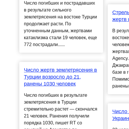
Число погибших и пострадавших
в результате сильного
Стрель
землетрясения на востоке Турции
жертв 
продолжает расти. По
уточненным данным, жертвами
В резул
катаклизма стали 19 человек, еще
востоке
772 пострадали......
человек
жертвах
Agency.
Джакра
Число жертв землетрясения в
базе в 
Турции возросло до 21,
Помимо 
ранены 1030 человек
раненые
Число погибших в результате
землетрясения в Турции
стремительно растет — скончался
Число 
21 человек. Ранения получили
Украин
порядка 1030, пишет RT со