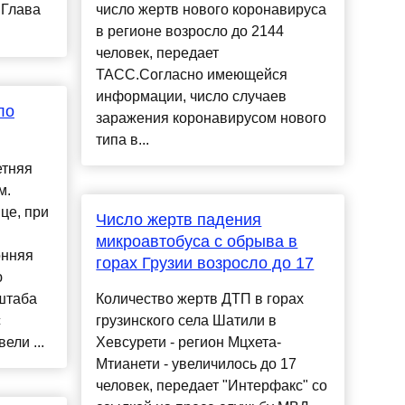
 Глава
число жертв нового коронавируса
в регионе возросло до 2144
человек, передает
ТАСС.Согласно имеющейся
информации, число случаев
ло
заражения коронавирусом нового
типа в...
етняя
м.
це, при
Число жертв падения
микроавтобуса с обрыва в
онняя
горах Грузии возросло до 17
ю
штаба
Количество жертв ДТП в горах
с
грузинского села Шатили в
ели ...
Хевсурети - регион Мцхета-
Мтианети - увеличилось до 17
человек, передает "Интерфакс" со