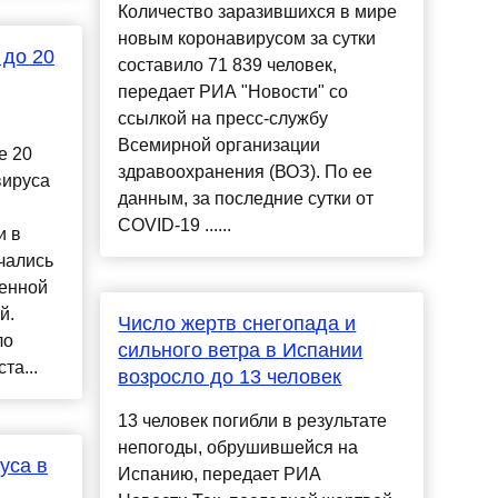
Количество заразившихся в мире
новым коронавирусом за сутки
 до 20
составило 71 839 человек,
передает РИА "Новости" со
ссылкой на пресс-службу
Всемирной организации
е 20
здравоохранения (ВОЗ). По ее
вируса
данным, за последние сутки от
COVID-19 ......
и в
чались
денной
й.
Число жертв снегопада и
ло
сильного ветра в Испании
та...
возросло до 13 человек
13 человек погибли в результате
непогоды, обрушившейся на
уса в
Испанию, передает РИА