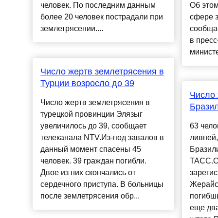
человек. По последним данным
Об этом
более 20 человек пострадали при
сфере 
землетрясении....
сообщае
в пресс
министе
Число жертв землетрясения в
Турции возросло до 39
Число 
Число жертв землетрясения в
Бразил
турецкой провинции Элязыг
увеличилось до 39, сообщает
63 чело
телеканала NTV.Из-под завалов в
ливней
данный момент спасены 45
Бразил
человек. 39 граждан погибли.
ТАСС.От
Двое из них скончались от
зарегис
сердечного приступа. В больницы
Жерайс,
после землетрясения обр...
погибши
еще два