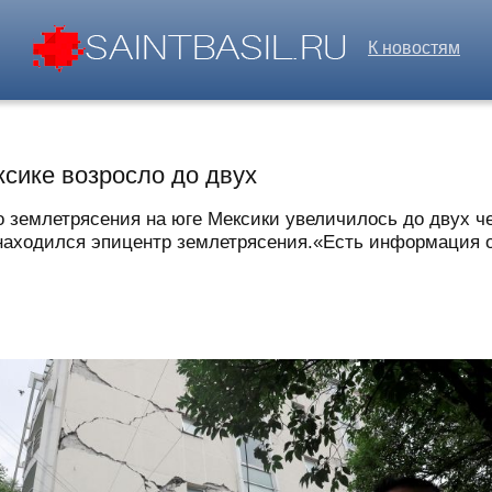
К новостям
сике возросло до двух
 землетрясения на юге Мексики увеличилось до двух ч
 находился эпицентр землетрясения.«Есть информация о 