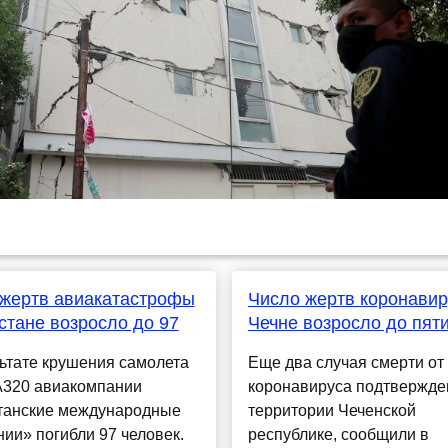
жертв авиакатастрофы
Число жертв коронавир
стане возросло до 97
Чечне возросло до пят
ьтате крушения самолета
Еще два случая смерти от
A320 авиакомпании
коронавируса подтвержде
танские международные
территории Чеченской
ии» погибли 97 человек.
республике, сообщили в