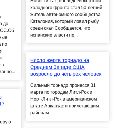
Новости.Так, последней жертвой
холодного фронта стал 50-летний
житель автономного сообщества
а
Каталония, который ловил рыбу
о до
среди скал.Сообщается, что
АСС.Об
испанские власти пр...
нные
а по
ия
и
Число жертв торнадо на
ев
Среднем Западе США
анно...
возросло до четырех человек
Сильный торнадо пронесся 31
марта по городам Литл-Рок и
в
Норт-Литл-Рок в американском
17
штате Арканзас и прилегающим
районам....
торую