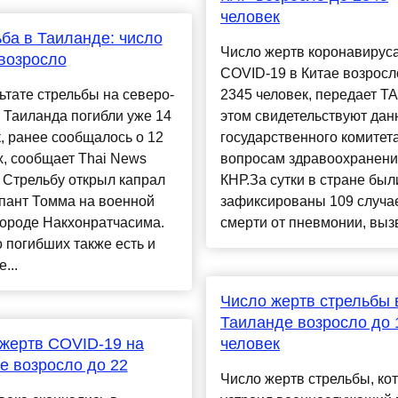
человек
ба в Таиланде: число
Число жертв коронавирус
возросло
COVID-19 в Китае возросл
ьтате стрельбы на северо-
2345 человек, передает Т
 Таиланда погибли уже 14
этом свидетельствуют да
, ранее сообщалось о 12
государственного комитет
, сообщает Thai News
вопросам здравоохранен
 Стрельбу открыл капрал
КНР.За сутки в стране был
пант Томма на военной
зафиксированы 109 случа
городе Накхонратчасима.
смерти от пневмонии, вызв
погибших также есть и
...
Число жертв стрельбы 
Таиланде возросло до 
жертв COVID-19 на
человек
е возросло до 22
Число жертв стрельбы, ко