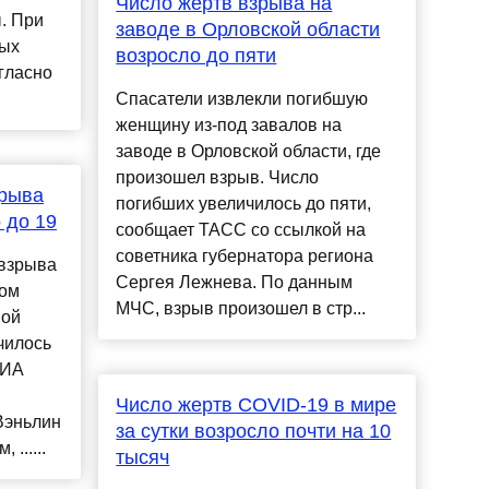
Число жертв взрыва на
. При
заводе в Орловской области
ных
возросло до пяти
гласно
Спасатели извлекли погибшую
женщину из-под завалов на
заводе в Орловской области, где
произошел взрыв. Число
зрыва
погибших увеличилось до пяти,
 до 19
сообщает ТАСС со ссылкой на
советника губернатора региона
 взрыва
Сергея Лежнева. По данным
ном
МЧС, взрыв произошел в стр...
ной
чилось
РИА
Число жертв COVID-19 в мире
Вэньлин
за сутки возросло почти на 10
......
тысяч