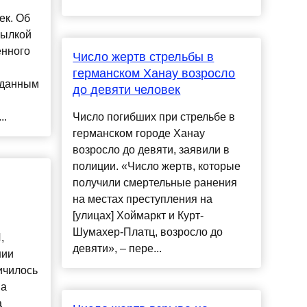
ек. Об
сылкой
енного
Число жертв стрельбы в
германском Ханау возросло
 данным
до девяти человек
..
Число погибших при стрельбе в
германском городе Ханау
возросло до девяти, заявили в
полиции. «Число жертв, которые
получили смертельные ранения
на местах преступления на
[улицах] Хоймаркт и Курт-
Шумахер-Платц, возросло до
,
девяти», – пере...
нии
ичилось
na
а