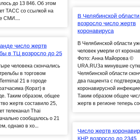
лось до 13 846. Об этом
ет ТАСС со ссылкой на
В Челябинской области
 СМИ....
возросло число жертв
коронавируса
В Челябинской области уж
анде число жертв
человек умерли от корона
бы в ТЦ возросло до 25
Фото: Анна Майорова ©
ыре человека скончались
URA.RUЗа минувшие сутк
трельбы в торговом
Челябинской области скон
Terminal 21 в городе
два пациента с подтверж
атчасима (Корат) в
коронавирусной инфекцие
е. Таким образом, общее
Таким образом общее чис
тво жертв составило 25,
жертв в регионе теперь сос
т телеканал Thai
ачально сообщалось о 21
м, однако в хо...
Число жертв коронавир
КНР возросло до 2345