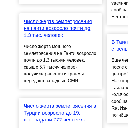
увеличи
сообща
местные
Число жертв землетрясения
на Гаити возросло почти до
1,3 тыс. человек
В Таил
Число жертв мощного
стрель
землетрясения на Гаити возросло
почти до 1,3 тысячи человек,
Еще чет
свыше 5,7 тысяч человек
после с
получили ранения и травмы,
центре 
передают западные СМИ....
Накхонр
Таиланд
количес
сообщае
Число жертв землетрясения в
Rat.Изн
Турции возросло до 19,
погибше
пострадали 772 человека