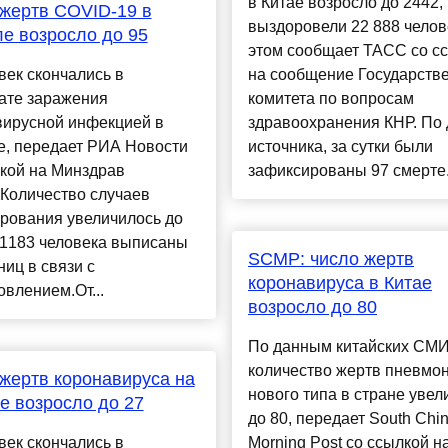
в Китае возросло до 2442,
жертв COVID-19 в
выздоровели 22 888 челов
е возросло до 95
этом сообщает ТАСС со с
век скончались в
на сообщение Государств
ате заражения
комитета по вопросам
вирусной инфекцией в
здравоохранения КНР. По
е, передает РИА Новости
источника, за сутки были
кой на Минздрав
зафиксированы 97 смерте.
Количество случаев
рования увеличилось до
 1183 человека выписаны
SCMP: число жертв
ниц в связи с
коронавируса в Китае
влением.От...
возросло до 80
По данным китайских СМИ
количество жертв пневмо
жертв коронавируса на
нового типа в стране увел
е возросло до 27
до 80, передает South Chi
век скончались в
Morning Post со ссылкой н