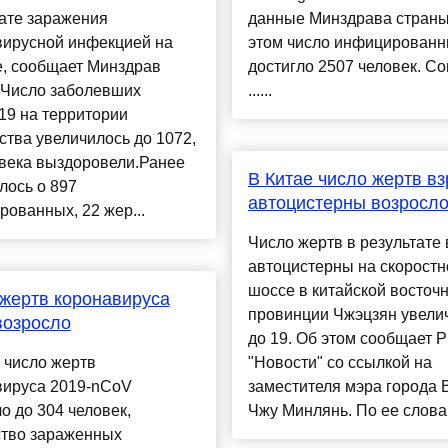
ате заражения
данные Минздрава страны
вирусной инфекцией на
этом число инфицирован
е, сообщает Минздрав
достигло 2507 человек. Со
.Число заболевших
......
19 на территории
ства увеличилось до 1072,
овека выздоровели.Ранее
В Китае число жертв в
лось о 897
автоцистерны возросло
ованных, 22 жер...
Число жертв в результате
автоцистерны на скорост
шоссе в китайской восточ
жертв коронавируса
провинции Чжэцзян увели
возросло
до 19. Об этом сообщает 
 число жертв
"Новости" со ссылкой на
вируса 2019-nCoV
заместителя мэра города 
о до 304 человек,
Чжу Минлянь. По ее словам, 
ство зараженных