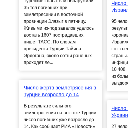
Турецкие спасатели обнаружили
Число 
35 тел погибших при
Израил
землетрясении в восточной
провинции Элязыг в пятницу.
95 чело
Живыми из-под завалов удалось
результ
достать 1607 пострадавших,
корона
пишет ТАСС. По словам
Израил
президента Турции Тайипа
со ссыл
Эрдогана, около сотни раненых
страны.
проходят ле...
инфици
10 408,
из боль
выздоро
Число жертв землетрясения в
Турции возросло до 14
В результате сильного
Число 
землетрясения на востоке Турции
Украин
число погибших уже возросло до
14. Как сообщает РИА «Новости»
27 чело