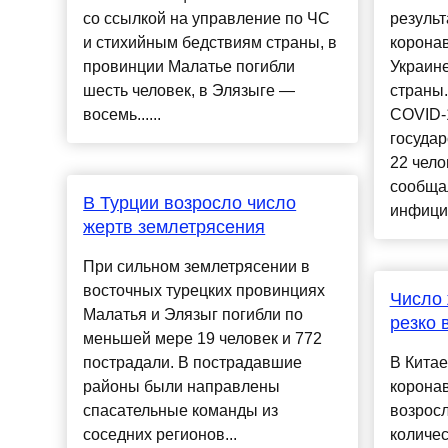
со ссылкой на управление по ЧС
результ
и стихийным бедствиям страны, в
корона
провинции Малатье погибли
Украин
шесть человек, в Элязыге —
страны
восемь......
COVID-
государ
22 чел
сообща
В Турции возросло число
инфицир
жертв землетрясения
При сильном землетрясении в
восточных турецких провинциях
Число 
Малатья и Элязыг погибли по
резко 
меньшей мере 19 человек и 772
пострадали. В пострадавшие
В Китае
районы были направлены
корона
спасательные команды из
возросл
соседних регионов...
количе