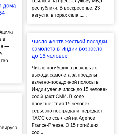
ссылкой на пресс-служьбу МВД
я дома
республики. В воскресенье, 23
54
августа, в горах села ......
бщила
в в
Число жертв жесткой посадки
ма —
самолета в Индии возросло
ё
до 15 человек
ство
Число погибших в результате
выхода самолета за пределы
взлетно-посадочной полосы в
Индии увеличилось до 15 человек,
сообщают СМИ. В ходе
происшествия 15 человек
серьезно пострадали, передает
ТАСС со ссылкой на Agence
France-Presse. О 15 погибших
авируса
соо...