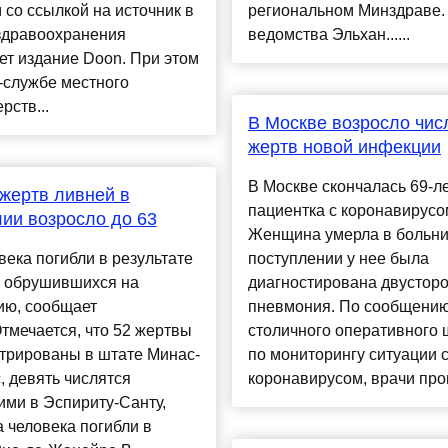
 со ссылкой на источник в
региональном Минздраве.
здравоохранения
ведомства Эльхан......
т издание Doon. При этом
-службе местного
рств...
В Москве возросло чис
жертв новой инфекции
В Москве скончалась 69-л
жертв ливней в
пациентка с коронавирусо
ии возросло до 63
Женщина умерла в больни
века погибли в результате
поступлении у нее была
, обрушившихся на
диагностирована двустор
ию, сообщает
пневмония. По сообщени
мечается, что 52 жертвы
столичного оперативного 
трированы в штате Минас-
по мониторингу ситуации 
 девять числятся
коронавирусом, врачи пров
ми в Эспириту-Санту,
 человека погибли в