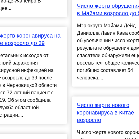
Рио-де-Жанейро.В
Число жертв обрушени
ее...
в Майами возросло до 
Мэр округа Майами-Дейд
Даниэлла Лавин Кава соо
жертв коронавируса на
об увеличении числа жерт
е возросло до 39
результате обрушения до
етальных исходов от
спасатели обнаружили ещ
ствий заражения
восемь тел, общее количе
вирусной инфекцией на
погибших составляет 54
 возросло до 39 после
человека....
ак в Черновицкой области
ся 72-летний пациент с
19. Об этом сообщила
Число жертв нового
лужба областной
коронавируса в Китае
трации....
возросло
Число жертв нового корон