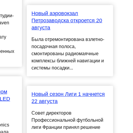
Новый аэровокзал
студии-
Петрозаводска откроется 20
aven
августа
ату
Была отремонтирована взлетно-
посадочная полоса,
оенных
смонтированы радиомаячные
комплексы ближней навигации и
системы посадки...
ном
Новый сезон Лиги 1 начнется
OLED
22 августа
Совет директоров
Профессиональной футбольной
nics
лиги Франции принял решение
зала