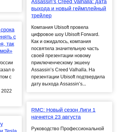
Assassin’s Creed Valhalla: дата
выхода и новый геймплейный
трейлер
Компания Ubisoft провела
 срока
цифровое шоу Ubisoft Forward.
нять с
Как и ожидалось, компания
я, так
посвятила значительную часть
имой»
своей презентации новому
России
приключенческому экшену
азал о
Assassin’s Creed Valhalla. На
том с
презентации Ubisoft подтвердила
дату выхода Assassin’s...
 2022
RMC: Новый сезон Лиги 1
начнется 23 августа
ту
Руководство Профессиональной
 Tesla