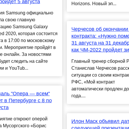
ройдёт 5 августа
Horizons. Новый эп...
ия Samsung официально
ла свою главную
тацию Samsung Galaxy
Черчесов об окончании
d 2020, которая состоится
контракта: «Нужно поме
та в 17:00 по московскому
31 августа на 31 декабр
и. Мероприятие пройдёт в
как ЧМ-2022 пройдет з
е онлайн. За новостями
удет следить на сайте
Главный тренер сборной 
и и YouTub...
Станислав Черчесов расск
ситуации со своим контрак
РФС, «Мой контракт
автоматически продлен до
аль "Опера — всем"
года....
т в Петербурге с 8 по
уста
иятие откроют оперой
Илон Маск объявил да
а Мусоргского «Борис
следующей презентации