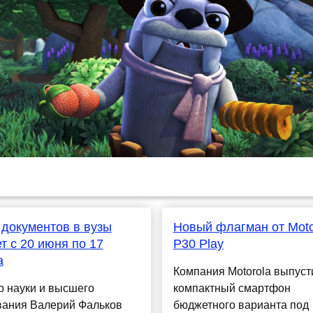
документов в вузы
Новый флагман от Moto
т с 20 июня по 17
P30 Play
а
Компания Motorola выпуст
р науки и высшего
компактный смартфон
вания Валерий Фальков
бюджетного варианта под