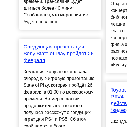
времени. Трансляция будет
Открыт
длиться более 40 минут.
концерт
Сообщается, что мероприятие
библиот
будет посвящен...
лекции 
классы 
концерт
фильмо
Следующая презентация
распис
Sony State of Play пройдёт 26
познако
февраля
«Культу
Компания Sony анонсировала
очередную игровую презентацию
State of Play, которая пройдёт 26
Toyota
февраля в 01:00 по московскому
RAV4: 
времени. На мероприятии
действ
продолжительностью около
(видео
получаса расскажут о грядущих
играх для PS4 и PS5. Об этом
Скандал
сообщается в блоге ...