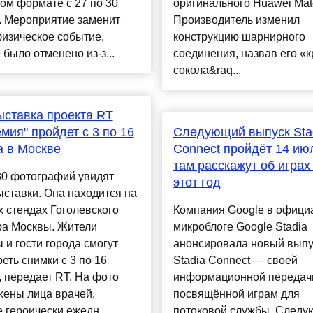
ом формате с 27 по 30
оригинального Huawei Mat
. Мероприятие заменит
Производитель изменил
изическое событие,
конструкцию шарнирного
 было отменено из-з...
соединения, назвав его «
сокола&raq...
ставка проекта RT
мия" пройдет с 3 по 16
Следующий выпуск Sta
а в Москве
Connect пройдёт 14 и
там расскажут об играх
30 фотографий увидят
этот год
ыставки. Она находится на
 стендах Гоголевского
Компания Google в офици
ра Москвы. Жители
микроблоге Google Stadia
 и гости города смогут
анонсировала новый выпу
еть снимки с 3 по 16
Stadia Connect — своей
, передает RT. На фото
информационной передач
жены лица врачей,
посвящённой играм для
 героически ежедн...
потоковой службы. След