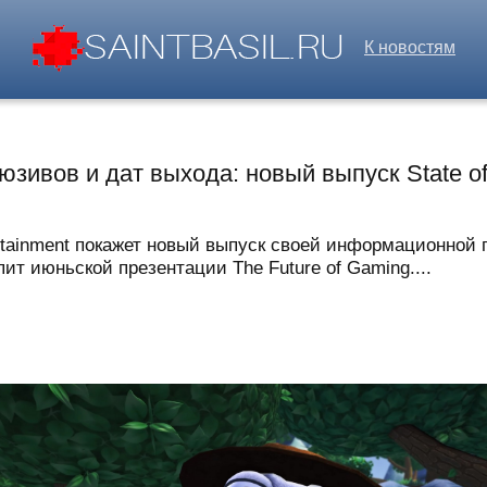
К новостям
зивов и дат выхода: новый выпуск State of
ertainment покажет новый выпуск своей информационной п
ит июньской презентации The Future of Gaming....