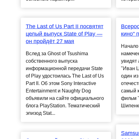
The Last of Us Part II посвятят
Всерос
целый выпуск State of Play —
кино" 
он пройдёт 27 мая
Начало 
Вслед за Ghost of Tsushima
намечен
собственного выпуска
увидят
информационной передачи State
"Иван Ц
of Play удостоилась The Last of Us
один и
Part II. Об этом Sony Interactive
отечест
Entertainment и Naughty Dog
самый 
объявили на сайте официального
фильм 
блога PlayStation. Тематический
Шипенко
эпизод Stat...
Samsun