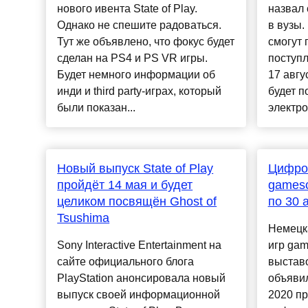
нового ивента State of Play.
назвал 
Однако не спешите радоваться.
в вузы.
Тут же объявлено, что фокус будет
смогут 
сделан на PS4 и PS VR игры.
поступл
Будет немного информации об
17 авгу
инди и third party-играх, который
будет п
были показан...
электро
Новый выпуск State of Play
Цифро
пройдёт 14 мая и будет
gamesc
целиком посвящён Ghost of
по 30 
Tsushima
Немецк
Sony Interactive Entertainment на
игр ga
сайте официального блога
выстав
PlayStation анонсировала новый
объявил
выпуск своей информационной
2020 пр