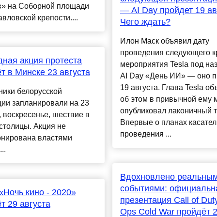
в» на Соборной площади
— AI Day пройдет 19 ав
вловской крепости....
Чего ждать?
Илон Маск объявил дату
проведения следующего к
ная акция протеста
мероприятия Tesla под на
т в Минске 23 августа
AI Day «День ИИ» — оно п
19 августа. Глава Tesla о
ники белорусской
об этом в привычной ему 
ции запланировали на 23
опубликовал лаконичный т
, воскресенье, шествие в
Впервые о планах касател
столицы. Акция не
проведения ...
онирована властями
..
Вдохновлено реальны
событиями: официальн
«Ночь кино - 2020»
презентация Call of Duty
т 29 августа
Ops Cold War пройдёт 