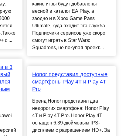
ay.
какие игры будут добавлены
орную
весной в каталог EA Play, а
3000
заодно и в Xbox Game Pass
яется
Ultimate, куда входит эта служба.
5.Также
Подписчики сервисов уже скоро
 с ...
смогут играть в Star Wars:
Squadrons, не покупая проект....
а в 3
овый
Honor представил доступные
ился
смартфоны Play 4T и Play 4T
ьным
Pro
Бренд Honor представил два
недорогих смартфона: Honor Play
uawei
4T и Play 4T Pro. Honor Play 4T
оснащен 6,39-дюймовым IPS-
версией
дисплеем с разрешением HD+. За