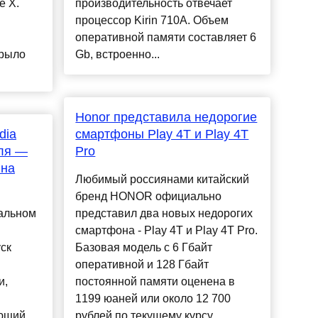
e X.
производительность отвечает
процессор Kirin 710A. Объем
оперативной памяти составляет 6
крыло
Gb, встроенно...
Honor представила недорогие
dia
смартфоны Play 4T и Play 4T
юля —
Pro
 на
Любимый россиянами китайский
бренд HONOR официально
альном
представил два новых недорогих
смартфона - Play 4T и Play 4T Pro.
ск
Базовая модель с 6 Гбайт
оперативной и 128 Гбайт
и,
постоянной памяти оценена в
1199 юаней или около 12 700
ующий
рублей по текущему курсу. ...