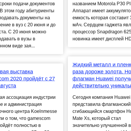
сроки подачи документов
названием Motorola P30 Pl
 В этом году абитуриенты
Аппарат имеет аккумулят
подавать документы на
емкость которая составит 
ение в вуз с 20 июня и до
мАч. Сердцем гаджета явл
ста. С 20 июня можно
процессор Snapdragon 62
одавать в вузы в
новинка имеет дисплей HD+
нном виде зая...
Жидкий металл и пленк
вая выставка
раза дороже золота. Н
om 2020 пройдёт с 27
флагман Huawei получ
августа
действительно уникал
ая ассоциация индустрии
Сегодня компания Huawei
me и администрация
представила флагманский
очного центра Koelnmesse
сгибающийся смартфон H
и о том, что gamescom
Mate Xs, который стал
ойдёт полностью в
значительно улучшенной 