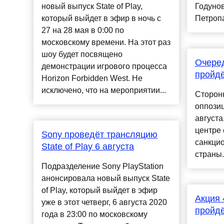
новый выпуск State of Play,
Годуно
который выйдет в эфир в ночь с
Петропа
27 на 28 мая в 0:00 по
московскому времени. На этот раз
шоу будет посвящено
Очеред
демонстрации игрового процесса
пройдё
Horizon Forbidden West. Не
исключено, что на мероприятии...
Сторон
оппози
августа
центре 
Sony проведёт трансляцию
санкци
State of Play 6 августа
страны..
Подразделение Sony PlayStation
анонсировала новый выпуск State
of Play, который выйдет в эфир
Акция 
уже в этот четверг, 6 августа 2020
пройдё
года в 23:00 по московскому