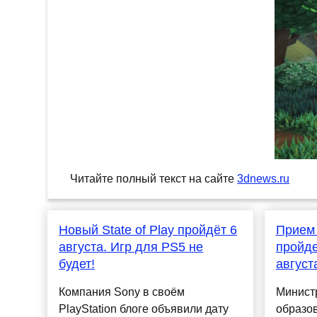
Читайте полный текст на сайте
3dnews.ru
Новый State of Play пройдёт 6
Прием 
августа. Игр для PS5 не
пройде
будет!
август
Компания Sony в своём
Минист
PlayStation блоге объявили дату
образо