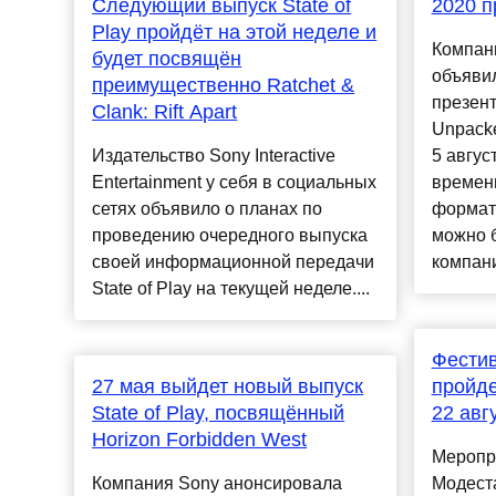
Следующий выпуск State of
2020 п
Play пройдёт на этой неделе и
Компан
будет посвящён
объяви
преимущественно Ratchet &
презен
Clank: Rift Apart
Unpacke
Издательство Sony Interactive
5 авгус
Entertainment у себя в социальных
времен
сетях объявило о планах по
формат
проведению очередного выпуска
можно б
своей информационной передачи
компани
State of Play на текущей неделе....
Фестив
27 мая выйдет новый выпуск
пройде
State of Play, посвящённый
22 авг
Horizon Forbidden West
Меропр
Компания Sony анонсировала
Модест