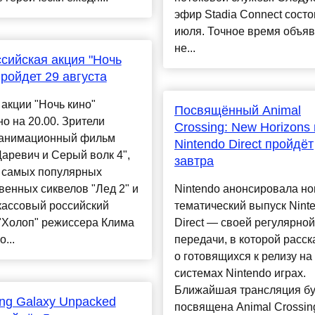
эфир Stadia Connect состо
июля. Точное время объя
не...
сийская акция "Ночь
пройдет 29 августа
акции "Ночь кино"
Посвящённый Animal
о на 20.00. Зрители
Crossing: New Horizons
 анимационный фильм
Nintendo Direct пройдёт
аревич и Серый волк 4",
завтра
з самых популярных
венных сиквелов "Лед 2" и
Nintendo анонсировала н
кассовый российский
тематический выпуск Nint
"Холоп" режиссера Клима
Direct — своей регулярной
...
передачи, в которой расс
о готовящихся к релизу на
системах Nintendo играх.
Ближайшая трансляция бу
g Galaxy Unpacked
посвящена Animal Crossin