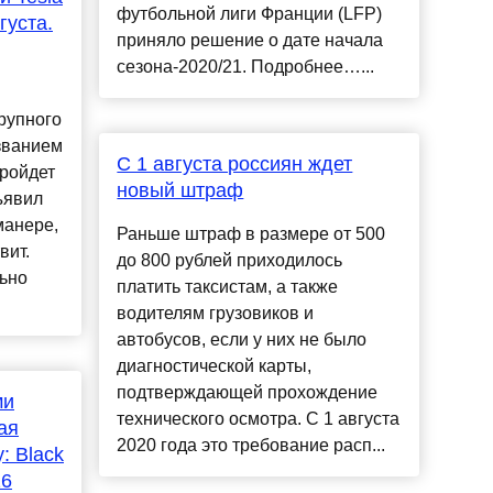
футбольной лиги Франции (LFP)
густа.
приняло решение о дате начала
сезона-2020/21. Подробнее…...
рупного
званием
С 1 августа россиян ждет
ройдет
новый штраф
бъявил
манере,
Раньше штраф в размере от 500
вит.
до 800 рублей приходилось
ьно
платить таксистам, а также
водителям грузовиков и
автобусов, если у них не было
диагностической карты,
подтверждающей прохождение
ми
технического осмотра. С 1 августа
ая
2020 года это требование расп...
: Black
26