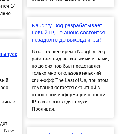
ится 14
влено
Naughty Dog разрабатывает
новый IP, но анонс состоится
незадолго до выхода игры!
В настоящее время Naughty Dog
 выпуск
работает над несколькими играми,
но до сих пор был представлен
только многопользовательский
овый
спин-офф The Last of Us, при этом
endo
компания остается скрытной в
отношении информации о новом
казывает
IP, о котором ходят слухи.
Проливая...
дет
g: New