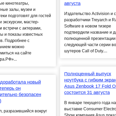
августа
ые кинотеатры,
ные залы, музеи и
Издательство Activision и 
еки подготовят для гостей
разработчики Treyarch и R
и экскурсии, мастер-
Software в новом тизере
и встречи с актерами,
подтвердили название и д
ы и показы известных
полноценной презентации
в. Подробнее с
следующей части серии в
анием можно
шутеров Call of Duty....
миться на сайте
ра.РФ»...
Полноценный выпуск
ноутбука с гибким экра
 доработала новый
Asus Zenbook 17 Fold 
теперь он
состоится 31 августа
ительно безопасен
)
В январе текущего года на
выставке Consumer Electro
, разразившийся вокруг
Show компания Asus пока