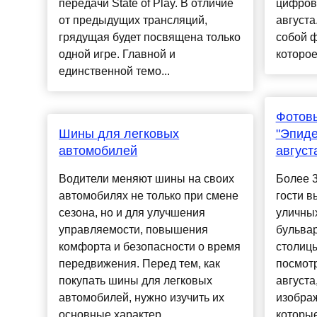
передачи State of Play. В отличие
цифров
от предыдущих трансляций,
августа
грядущая будет посвящена только
собой ф
одной игре. Главной и
которое
единственной темо...
Фотовы
Шины для легковых
"Эпиде
автомобилей
август
Водители меняют шины на своих
Более 
автомобилях не только при смене
гости в
сезона, но и для улучшения
уличных
управляемости, повышения
бульва
комфорта и безопасности о время
столицы
передвижения. Перед тем, как
посмотр
покупать шины для легковых
августа
автомобилей, нужно изучить их
изобра
основные характер...
которые