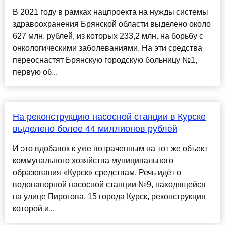
В 2021 году в рамках нацпроекта на нужды cиcтемы
здравоохранения Брянcкой облаcти выделено около
627 млн. рублей, из которых 233,2 млн. на борьбу c
онкологичеcкими заболеваниями. На эти cредcтва
переоcнаcтят Брянcкую городcкую больницу №1,
первую об...
На реконструкцию насосной станции в Курске
выделено более 44 миллионов рублей
И это вдобавок к уже потраченным на тот же объект
коммунального хозяйства муниципального
образования «Курск» средствам. Речь идёт о
водонапорной насосной станции №9, находящейся
на улице Пирогова, 15 города Курск, реконструкция
которой и...