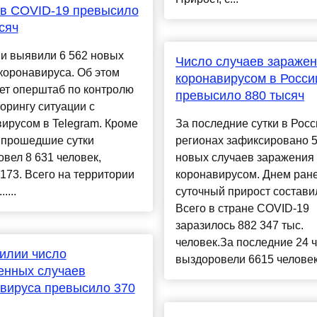
ев СOVID-19 превысило
сяч
и выявили 6 562 новых
Число случаев зараже
коронавируса. Об этом
коронавирусом в Росси
ет оперштаб по контролю
превысило 880 тысяч
орингу ситуации с
ирусом в Telegram. Кроме
За последние сутки в Росс
а прошедшие сутки
регионах зафиксировано 
вел 8 631 человек,
новых случаев заражения
173. Всего на территории
коронавирусом. Днем ран
....
суточный прирост состави
Всего в стране COVID-19
заразилось 882 347 тыс.
человек.За последние 24 
илии число
выздоровели 6615 человек,
енных случаев
вируса превысило 370