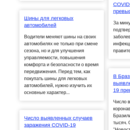
COVID
превыс
Шины для легковых
За мин
автомобилей
подтве
Водители меняют шины на своих
заболе
автомобилях не только при смене
инфекц
сезона, но и для улучшения
правите
управляемости, повышения
комфорта и безопасности о время
передвижения. Перед тем, как
В Браз
покупать шины для легковых
выявл
автомобилей, нужно изучить их
19 пре
основные характер...
Число 
коронав
Бразил
Число выявленных случаев
тысяч.
заражения COVID-19
"Новост