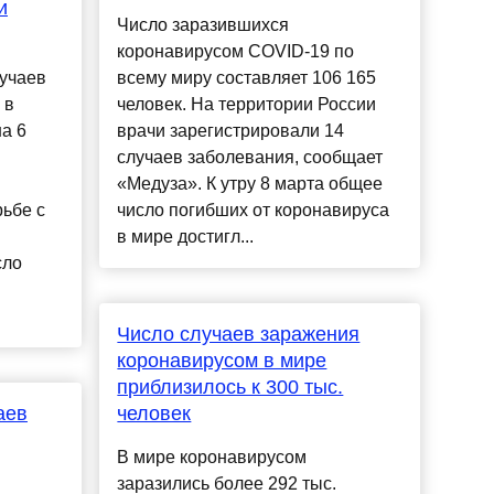
и
Число заразившихся
коронавирусом COVID-19 по
учаев
всему миру составляет 106 165
 в
человек. На территории России
на 6
врачи зарегистрировали 14
случаев заболевания, сообщает
«Медуза». К утру 8 марта общее
ьбе с
число погибших от коронавируса
в мире достигл...
сло
Число случаев заражения
коронавирусом в мире
приблизилось к 300 тыс.
аев
человек
В мире коронавирусом
заразились более 292 тыс.