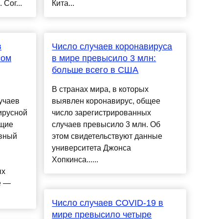
Сог...
Кита...
в
Число случаев коронавируса
сом
в мире превысило 3 млн:
больше всего в США
В странах мира, в которых
учаев
выявлен коронавирус, общее
ирусной
число зарегистрированных
ющие
случаев превысило 3 млн. Об
ивный
этом свидетельствуют данные
университета Джонса
Хопкинса......
ых
е —
Число случаев COVID-19 в
мире превысило четыре