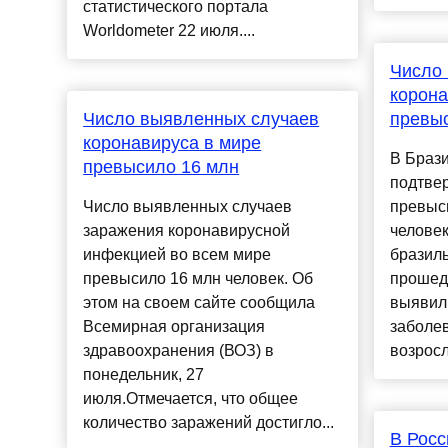
статистического портала
Worldometer 22 июля....
Число
корона
Число выявленных случаев
превыс
коронавируса в мире
В Брази
превысило 16 млн
подтве
Число выявленных случаев
превыси
заражения коронавирусной
человек
инфекцией во всем мире
бразиль
превысило 16 млн человек. Об
прошедш
этом на своем сайте сообщила
выявили
Всемирная организация
заболе
здравоохранения (ВОЗ) в
возросло
понедельник, 27
июля.Отмечается, что общее
количество заражений достигло...
В Росс