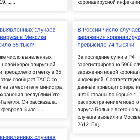
. ......
коронавирусной инфекции. 
 выявленных случаев
В России число случае
вируса в Мексике
заражения коронавиру
ило 35 тысяч
превысило 74 тысячи
ике число выявленных
За последние сутки в РФ
в новой коронавирусной
зарегистрировано 5966 сл
 преодолело отметку в 35
заражения новой коронав
 этом сообщает ТАСС со
инфекцией. Соответству
 на заместителя министра
данные приводит операт
хранения республики Уго
штаб страны по борьбе с
Гателля. Он рассказала,
распространением нового
 февраля было ......
вируса.Больше всего нов
случаев выявили в Москв
2612. Ещ...
 выявленных случаев