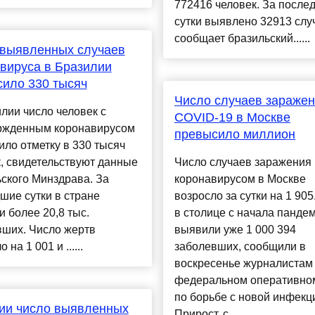
772416 человек. За после
сутки выявлено 32913 слу
сообщает бразильский......
 выявленных случаев
вируса в Бразилии
ило 330 тысяч
Число случаев зараже
лии число человек с
COVID-19 в Москве
ржденным коронавирусом
превысило миллион
ло отметку в 330 тысяч
, свидетельствуют данные
Число случаев заражения
ского Минздрава. За
коронавирусом в Москве
ие сутки в стране
возросло за сутки на 1 905
 более 20,8 тыс.
в столице с начала панде
вших. Число жертв
выявили уже 1 000 394
 на 1 001 и ......
заболевших, сообщили в
воскресенье журналистам
федеральном оперативно
по борьбе с новой инфекц
ии число выявленных
Прирост, с...