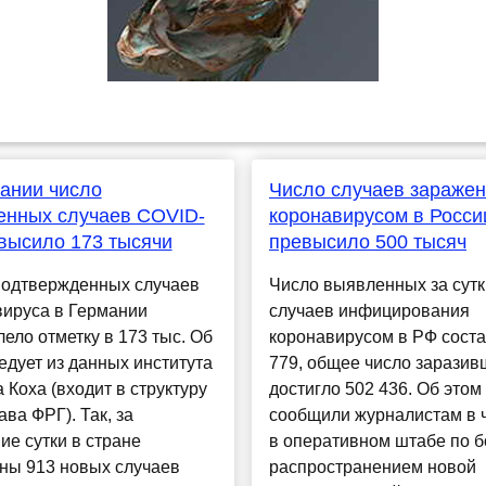
ании число
Число случаев зараже
енных случаев COVID-
коронавирусом в Росси
высило 173 тысячи
превысило 500 тысяч
подтвержденных случаев
Число выявленных за сутк
вируса в Германии
случаев инфицирования
ело отметку в 173 тыс. Об
коронавирусом в РФ соста
едует из данных института
779, общее число заразив
 Коха (входит в структуру
достигло 502 436. Об этом
ва ФРГ). Так, за
сообщили журналистам в 
е сутки в стране
в оперативном штабе по б
ны 913 новых случаев
распространением новой