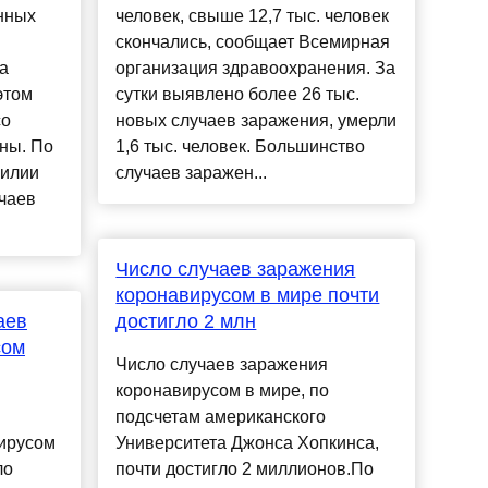
нных
человек, свыше 12,7 тыс. человек
скончались, сообщает Всемирная
а
организация здравоохранения. За
этом
сутки выявлено более 26 тыс.
со
новых случаев заражения, умерли
ны. По
1,6 тыс. человек. Большинство
зилии
случаев заражен...
чаев
Число случаев заражения
коронавирусом в мире почти
аев
достигло 2 млн
сом
Число случаев заражения
коронавирусом в мире, по
подсчетам американского
ирусом
Университета Джонса Хопкинса,
ло
почти достигло 2 миллионов.По