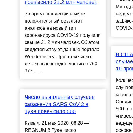
превысило 21,2 млн человек
Минздр
За время пандемии в мире
ведомст
положительный результат
зафикс
анализов на новый тип
COVID-19
коронавируса COVID-19 получили
свыше 21,2 млн человек. Об этом
свидетельствуют данные портала
В США
Worldometers. При этом число
случае
летальных исходов достигло 760
19 пре
377 ......
Количе
случае
корона
Число выявленных случаев
Соедин
заражения SARS-CoV-2 в
500 тыс
Туве превысило 500
универс
Кызыл, 21 мая 2020, 08:28 —
ведуще
REGNUM В Туве число
основе