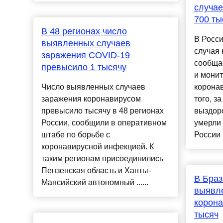
случа
700 ты
В 48 регионах число
В Росси
выявленных случаев
случая 
заражения COVID-19
сообща
превысило 1 тысячу
и монит
Число выявленных случаев
коронав
заражения коронавирусом
того, з
превысило тысячу в 48 регионах
выздоро
России, сообщили в оперативном
умерли 
штабе по борьбе с
России ..
коронавирусной инфекцией. К
таким регионам присоединились
Пензенская область и Ханты-
В Браз
Мансийский автономный ......
выявл
корона
тысяч