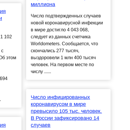
миллиона
ния
Число подтвержденных случаев
и
новой коронавирусной инфекции
в мире достигло 4 043 068,
1 102
следует из данных счетчика
Worldometers. Сообщается, что
 с
скончались 277 тысяч,
Об этом
выздоровели 1 млн 400 тысяч
человек. На первом месте по
числу ......
694
Число инфицированных
.
коронавирусом в мире
превысило 105 тыс. человек.
В России зафиксировано 14
ния
случаев