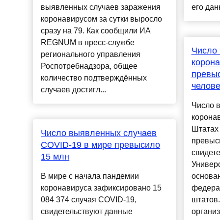
выявленных случаев заражения
его дан
коронавирусом за сутки выросло
сразу на 79. Как сообщили ИА
REGNUM в пресс-службе
Число
регионального управления
корон
Роспотребнадзора, общее
превы
количество подтверждённых
челове
случаев достигл...
Число 
корона
Штатах 
Число выявленных случаев
превыс
COVID-19 в мире превысило
свидете
15 млн
Универ
В мире с начала пандемии
основа
коронавируса зафиксировано 15
федера
084 374 случая COVID-19,
штатов
свидетельствуют данные
организа