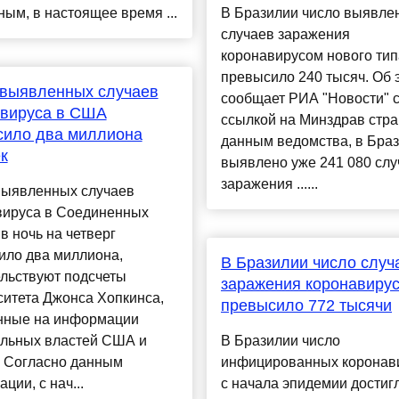
ным, в настоящее время ...
В Бразилии число выявле
случаев заражения
коронавирусом нового тип
превысило 240 тысяч. Об 
 выявленных случаев
сообщает РИА "Новости" 
авируса в США
ссылкой на Минздрав стра
сило два миллиона
данным ведомства, в Бра
к
выявлено уже 241 080 слу
заражения ......
выявленных случаев
вируса в Соединенных
в ночь на четверг
ило два миллиона,
В Бразилии число случ
льствуют подсчеты
заражения коронавиру
ситета Джонса Хопкинса,
превысило 772 тысячи
нные на информации
льных властей США и
В Бразилии число
. Согласно данным
инфицированных коронав
ции, с нач...
с начала эпидемии достиг