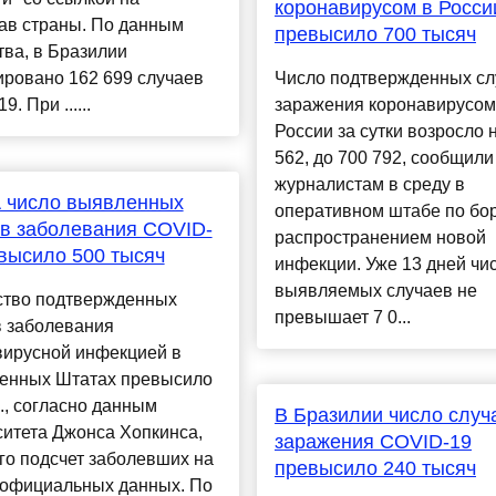
коронавирусом в Росси
ав страны. По данным
превысило 700 тысяч
ва, в Бразилии
ировано 162 699 случаев
Число подтвержденных сл
. При ......
заражения коронавирусом
России за сутки возросло 
562, до 700 792, сообщили
журналистам в среду в
 число выявленных
оперативном штабе по бор
в заболевания COVID-
распространением новой
высило 500 тысяч
инфекции. Уже 13 дней чи
выявляемых случаев не
ство подтвержденных
превышает 7 0...
в заболевания
вирусной инфекцией в
енных Штатах превысило
., согласно данным
В Бразилии число случ
итета Джонса Хопкинса,
заражения COVID-19
го подсчет заболевших на
превысило 240 тысяч
 официальных данных. По