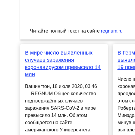
Читайте полный текст на сайте
regnum.ru
В мире число выявленных
В Герм
случаев заражения
выявл
коронавирусом превысило 14
19 пре
млн
Число 
Вашингтон, 18 июля 2020, 03:46
корона
— REGNUM Общее количество
преодол
подтверждённых случаев
этом сл
заражения SARS-CoV-2 в мире
Роберта
превысило 14 млн. Об этом
Минздра
сообщается на сайте
минувши
американского Университета
выявле