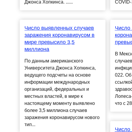
Джонса Хопкинса. ......
COVID-19
Число выявленных случаев
Число
заражения коронавирусом в
корона
мире превысило 3,5
превыс
миллиона
В Мекс
По данным американского
случае
Университета Джонса Хопкинса,
инфкции
ведущего подсчеты на основе
022. Об
информации международных
ссылкой
организаций, федеральных и
здравоо
местных властей, в мире к
Лопеса-
настоящему моменту выявлено
что с 28
более 3,5 миллиона случаев
заражения коронавирусом нового
тип...
Число