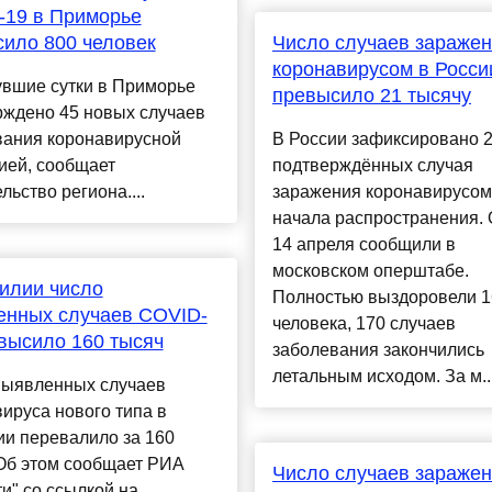
-19 в Приморье
ило 800 человек
Число случаев зараже
коронавирусом в Росси
увшие сутки в Приморье
превысило 21 тысячу
рждено 45 новых случаев
вания коронавирусной
В России зафиксировано 2
ией, сообщает
подтверждённых случая
льство региона....
заражения коронавирусом
начала распространения. 
14 апреля сообщили в
московском оперштабе.
илии число
Полностью выздоровели 1
енных случаев COVID-
человека, 170 случаев
высило 160 тысяч
заболевания закончились
летальным исходом. За м..
выявленных случаев
ируса нового типа в
ии перевалило за 160
 Об этом сообщает РИА
Число случаев зараже
и" со ссылкой на