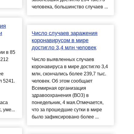
человека, большинство случаев ...
ния
и
Число случаев заражения
коронавирусом в мире
достигло 3,4 млн человек
ии в 85
5212
Число выявленных случаев
коронавируса в мире достигло 3,4
ее
млн, скончались более 239,7 тыс.
л 5241.
человек. Об этом сообщает
Всемирная организация
здравоохранения (ВОЗ) в
часа
понедельник, 4 мая.Отмечается,
 уме...
что за прошедшие сутки в мире
было зафиксировано более ...