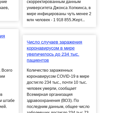
дние
скорректированным данным
чаев,
университета Джонса Хопкинса, в
мире инфицированы чуть менее 2
млн человек - 1 918 855.Жерт...
ния
Число случаев заражения
коронавирусом в мире
увеличилось до 234 тыс.
пациентов
. Всего
Количество зараженных
мии
коронавирусом COVID-19 в мире
достигло 234 тыс., почти 10 тыс.
человек умерли, сообщает
 в
Всемирная организация
м штабе
здравоохранения (ВОЗ). По
ией.
последним данным, общее число
заболевших достигло 234 тыс.73