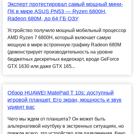
Эксперт протестировал самый мощный мини-
ПК в мире ASUS PN53 — Ryzen 6800H,
Radeon 680M, до 64 ГБ ОЗУ
Устройство получило мощный мобильный процессор
AMD Ryzen 7 6800H, который включает самую
мощную в мире встроенную графику Radeon 680M
(демонстрирует производительность на уровне
бюджетных дискретных видеокарт, вроде GeForce
GTX 1630 или даже GTX 165...
Обзор HUAWEI MatePad T 10s: доступный
игровой планшет. Его экран, мощность и звук
удивят вас
Чего мы ждем от планшета? Он может быть
альтернативой ноутбуку в экстренных ситуациях, но
прежде всего, это устройство для развлечения. Кино,