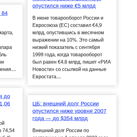
опустился ниже €5 млрд
 84
В июне товарооборот России и
Евросоюза (ЕС) составил €4,9
марта,
млрд, опустившись в месячном
выражении на 10%. Это самый
ллара
низкий показатель с сентября
бль
1999 года, когда товарооборот
ои
был равен €4,6 млрд, пишет «РИА
ния....
Новости» со ссылкой на данные
Евростата....
я до
1,06
ЦБ: внешний долг России
опустился ниже уровня 2007
года — до $354 млрд
ой
о 74,54
Внешний долг России по