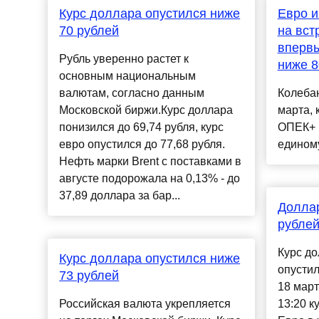
Курс доллара опустился ниже
Евро и
70 рублей
на вст
впервы
Рубль уверенно растет к
ниже 8
основным национальным
валютам, согласно данным
Колебан
Московской биржи.Курс доллара
марта, 
понизился до 69,74 рубля, курс
ОПЕК+ н
евро опустился до 77,68 рубля.
единому
Нефть марки Brent с поставками в
августе подорожала на 0,13% - до
37,89 доллара за бар...
Доллар
рублей
Курс д
Курс доллара опустился ниже
опустил
73 рублей
18 март
Российская валюта укрепляется
13:20 к