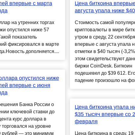
лей впервые с марта
Цена биткоина впервые
ода
августа упала ниже $40
ллар на утренних торгах
Стоимость самой популяр
жи опустился ниже 57
криптовалюты в мире бит
 Такой показатель
утром в среду, 22 сентября
ний фиксировался в марте
впервые с августа упала 
да.Новость дополняется....
отметки в $40 тысяч (-3,2%
этом свидетельствуют да
биржи CoinDesk. Биткоин
подешевел до $39 612. Ег
оллара опустился ниже
падение произошло на фоне
лей впервые с июня
ода
решения Банка России о
Цена биткоина упала н
нии ключевой ставки до
$35 тысяч впервые со 
цента курс доллара в
февраля
 торговался на уровне
0 рублей — это минимум
Цена биткоина в среду, 19