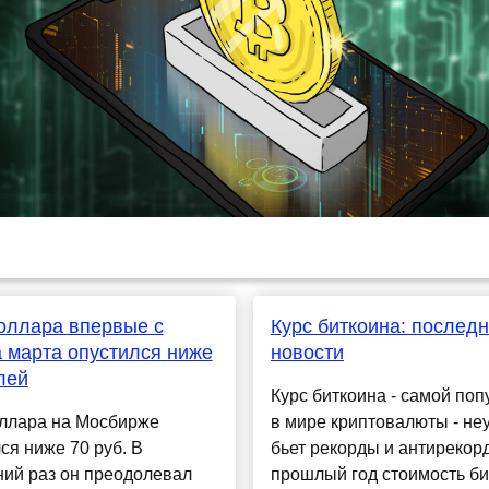
оллара впервые с
Курс биткоина: послед
 марта опустился ниже
новости
лей
Курс биткоина - самой по
оллара на Мосбирже
в мире криптовалюты - не
ся ниже 70 руб. В
бьет рекорды и антирекор
ний раз он преодолевал
прошлый год стоимость би