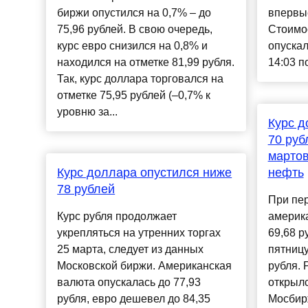
биржи опустился на 0,7% – до
впервые
75,96 рублей. В свою очередь,
Стоимо
курс евро снизился на 0,8% и
опускал
находился на отметке 81,99 рубля.
14:03 по
Так, курс доллара торговался на
отметке 75,95 рублей (–0,7% к
уровню за...
Курс д
70 руб
мартов
Курс доллара опустился ниже
нефть
78 рублей
При пер
Курс рубля продолжает
америк
укрепляться на утренних торгах
69,68 р
25 марта, следует из данных
пятницу
Московской биржи. Американская
рубля. 
валюта опускалась до 77,93
открылс
рубля, евро дешевел до 84,35
Мосбирж