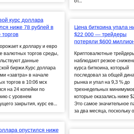
от...
ой курс доллара
лся ниже 78 рублей в
Цена биткоина упала н
 торгов
$22 000 — трейдеры
потеряли $600 миллио
орожает к доллару и евро
е валютных торгов среды,
Криптовалютные трейдер
ельствуют данные
наблюдают резкое снижен
ской биржи.Курс доллара
курса биткоина, который
ми «завтра» в начале
последовал за общей дин
х торгов в 10:06 мск
рынка и упал на 9,3 % до
ся на 24 копейки по
трехнедельных минимумов
нию с уровнем
которые оказались ниже $
щего закрытия, курс ев...
Это самое значительное п
за два месяца, поскольку о.
оллара опустился ниже