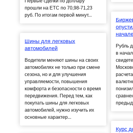
Первые сделки по доллару
прошли на ЕТС по 70,98-71,23
руб. По итогам первой минут...
Биржев
опусти
начале
Шины для легковых
Рубль д
автомобилей
в начал
Водители меняют шины на своих
свидет
автомобилях не только при смене
Москов
сезона, но и для улучшения
расчета
управляемости, повышения
валютны
комфорта и безопасности о время
понизил
передвижения. Перед тем, как
сравне
покупать шины для легковых
предыду
автомобилей, нужно изучить их
основные характер...
Курс д