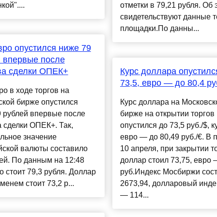
ой"....
отметки в 79,21 рубля. Об 
свидетельствуют данные т
площадки.По данны...
вро опустился ниже 79
 впервые после
ва сделки ОПЕК+
Курс доллара опустилс
73,5, евро — до 80,4 ру
ро в ходе торгов на
ской бирже опустился
Курс доллара на Московск
9 рублей впервые после
бирже на открытии торгов
 сделки ОПЕК+. Так,
опустился до 73,5 руб./$, к
льное значение
евро — до 80,49 руб./€. В 
йской валюты составило
10 апреля, при закрытии т
ей. По данным на 12:48
доллар стоил 73,75, евро 
о стоит 79,3 рубля. Доллар
руб.Индекс Мосбиржи сос
менем стоит 73,2 р...
2673,94, долларовый инде
— 114...