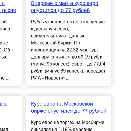
 с
Впервые с марта курс евро
 тысяч
опустился до 77 рублей
ной
Рубль укрепляется по отношению
коина
к доллару и евро,
,
свидетельствуют данные
ниже
Московской биржи. По
). Об
информации на 22.32 мск, курс
нные
доллара снизился до 69,19 рубля
(минус 95 копеек), евро – до 77,04
о
рубля (минус 89 копеек), передает
 ...
РИА «Новости»...
иже
Курс евро на Московской
2
бирже опустился до 77 рублей
Курс евро на торгах на Мосбирже
 мая,
снизился на 1,19% к уровню