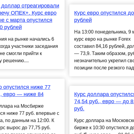
 доллар отреагировали
речу ОПЕК+. Курс евро
Курс евро опустился до
е с марта опустился
рублей
0 рублей
На 13:00 понедельника, 9 
ия на рынке начались 6
курс евро на рынке Forex
когда участники заседания
составил 84,16 рублей, до
е смогли прийти к
— 73,9. Таким образом, ру
 решению....
незначительно укрепил св
позиции после резкого паде
 опустился ниже 77
, евро — ниже 84
Курс доллара опустилс
74,54 руб., евро — до 8
оллара на Мосбирже
руб.
ся ниже 77 руб. впервые с
а, по данным на 12:00. К
Курс доллара на Московск
урс вырос до 77,75 руб.
бирже к 10:30 опустился д