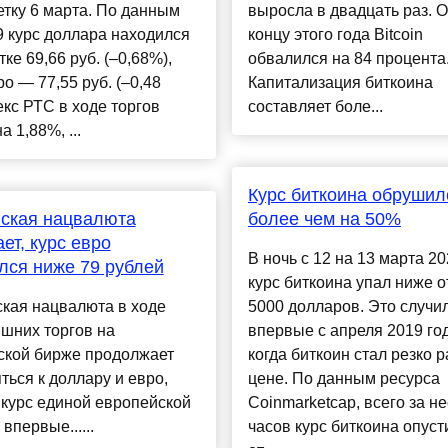
етку 6 марта. По данным
выросла в двадцать раз. О
9 курс доллара находился
концу этого года Bitcoin
тке 69,66 руб. (–0,68%),
обвалился на 84 процента
ро — 77,55 руб. (–0,48
Капитализация биткоина
кс РТС в ходе торгов
составляет боле...
а 1,88%, ...
Курс биткоина обрушил
ская нацвалюта
более чем на 50%
ет, курс евро
В ночь с 12 на 13 марта 20
лся ниже 79 рублей
курс биткоина упал ниже о
кая нацвалюта в ходе
5000 долларов. Это случи
шних торгов на
впервые с апреля 2019 год
ской бирже продолжает
когда биткоин стал резко р
ться к доллару и евро,
цене. По данным ресурса
курс единой европейской
Сoinmarketcap, всего за н
впервые......
часов курс биткоина опуст