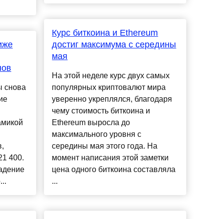
Курс биткоина и Ethereum
иже
достиг максимума с середины
мая
нов
На этой неделе курс двух самых
ы снова
популярных криптовалют мира
ие
уверенно укреплялся, благодаря
чему стоимость биткоина и
амикой
Ethereum выросла до
максимального уровня с
,
середины мая этого года. На
21 400.
момент написания этой заметки
адение
цена одного биткоина составляла
..
...