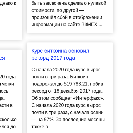
днако к
быть заключена сделка о нулевой
стоимости, по другой —
.
произошёл сбой в отображении
информации на сайте BitMEX....
Курс биткоина обновил
ся
рекорд 2017 года
С начала 2020 года курс вырос
20 года
почти в три раза. Биткоин
тметки
подорожал до $19 783,21, побив
лось
рекорд от 18 декабря 2017 года.
а,
Об этом сообщает «Интерфакс».
асти в
С начала 2020 года курс вырос
почти в три раза, с начала осени
есколько
— на 97%. За последние месяцы
ился до
также в...