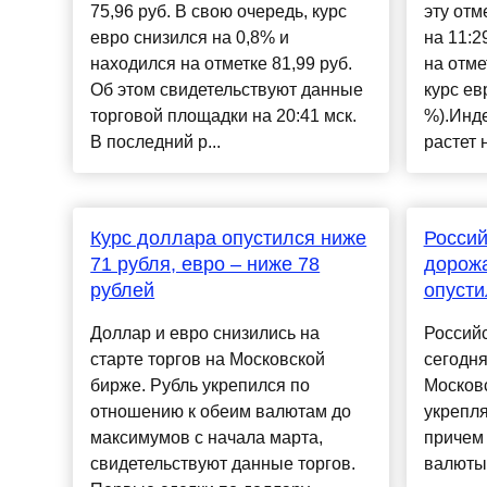
75,96 руб. В свою очередь, курс
эту отм
евро снизился на 0,8% и
на 11:2
находился на отметке 81,99 руб.
на отме
Об этом свидетельствуют данные
курс ев
торговой площадки на 20:41 мск.
%).Инде
В последний р...
растет н
Курс доллара опустился ниже
Россий
71 рубля, евро – ниже 78
дорожа
рублей
опусти
Доллар и евро снизились на
Российс
старте торгов на Московской
сегодня
бирже. Рубль укрепился по
Москов
отношению к обеим валютам до
укрепля
максимумов с начала марта,
причем 
свидетельствуют данные торгов.
валюты 