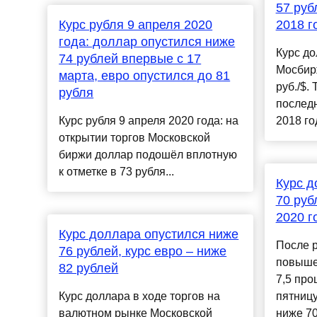
57 руб
Курс рубля 9 апреля 2020
2018 г
года: доллар опустился ниже
Курс до
74 рублей впервые с 17
Мосбир
марта, евро опустился до 81
руб./$.
рубля
послед
Курс рубля 9 апреля 2020 года: на
2018 го
открытии торгов Московской
биржи доллар подошёл вплотную
к отметке в 73 рубля...
Курс д
70 руб
2020 г
Курс доллара опустился ниже
После 
76 рублей, курс евро – ниже
повыше
82 рублей
7,5 про
Курс доллара в ходе торгов на
пятницу
валютном рынке Московской
ниже 7