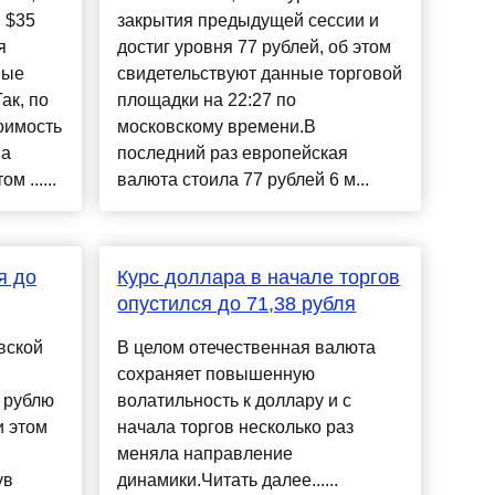
 $35
закрытия предыдущей сессии и
я
достиг уровня 77 рублей, об этом
ные
свидетельствуют данные торговой
ак, по
площадки на 22:27 по
оимость
московскому времени.В
на
последний раз европейская
м ......
валюта стоила 77 рублей 6 м...
я до
Курс доллара в начале торгов
опустился до 71,38 рубля
вской
В целом отечественная валюта
сохраняет повышенную
 рублю
волатильность к доллару и с
и этом
начала торгов несколько раз
меняла направление
ув
динамики.Читать далее......