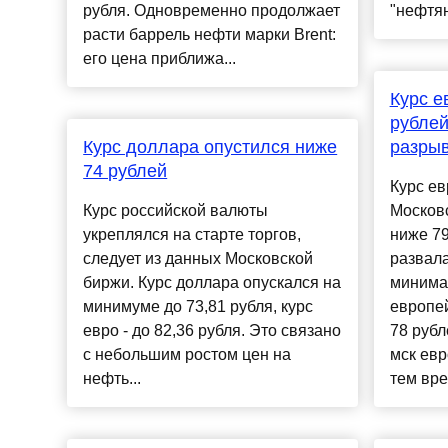
рубля. Одновременно продолжает
"нефтянк
расти баррель нефти марки Brent:
его цена приближа...
Курс е
рублей
Курс доллара опустился ниже
разры
74 рублей
Курс ев
Курс российской валюты
Москов
укреплялся на старте торгов,
ниже 7
следует из данных Московской
развала
биржи. Курс доллара опускался на
минима
минимуме до 73,81 рубля, курс
европе
евро - до 82,36 рубля. Это связано
78 рубл
с небольшим ростом цен на
мск евр
нефть...
тем вре