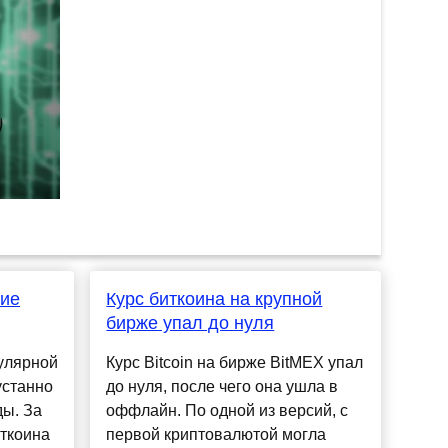
ние
Курс биткоина на крупной
бирже упал до нуля
пулярной
Курс Bitcoin на бирже BitMEX упал
устанно
до нуля, после чего она ушла в
ды. За
оффлайн. По одной из версий, с
ткоина
первой криптовалютой могла