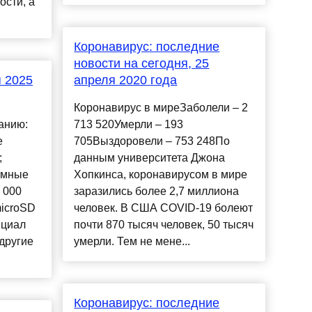
сти, а
Коронавирус: последние
новости на сегодня, 25
 2025
апреля 2020 года
Коронавирус в миреЗаболели – 2
анию:
713 520Умерли – 193
е
705Выздоровели – 753 248По
;
данным университета Джона
умные
Хопкинса, коронавирусом в мире
 000
заразились более 2,7 миллиона
microSD
человек. В США COVID-19 болеют
нциал
почти 870 тысяч человек, 50 тысяч
 другие
умерли. Тем не мене...
Коронавирус: последние