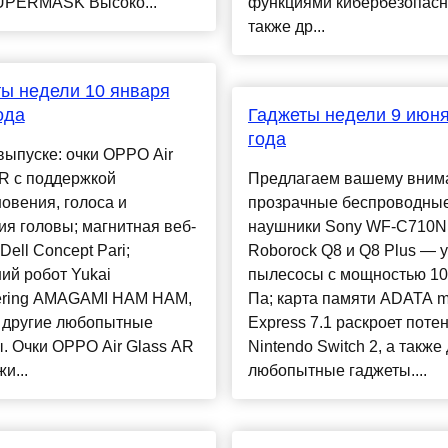
UPERMASK Высоко...
функциями кибербезопасно
также др...
ы недели 10 января
ода
Гаджеты недели 9 июня
года
выпуске: очки OPPO Air
R с поддержкой
Предлагаем вашему вним
овения, голоса и
прозрачные беспроводны
я головы; магнитная веб-
наушники Sony WF-C710N
Dell Concept Pari;
Roborock Q8 и Q8 Plus — 
ий робот Yukai
пылесосы с мощностью 10
ering AMAGAMI HAM HAM,
Па; карта памяти ADATA 
е другие любопытные
Express 7.1 раскроет поте
. Очки OPPO Air Glass AR
Nintendo Switch 2, а также
и...
любопытные гаджеты....