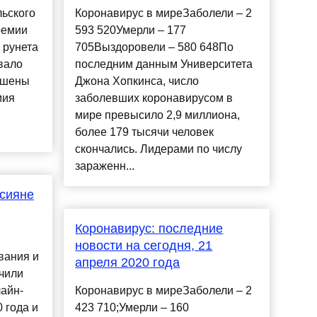
льского
Коронавирус в миреЗаболели – 2
ремии
593 520Умерли – 177
 рунета
705Выздоровели – 580 648По
вало
последним данным Университета
рошены
Джона Хопкинса, число
мия
заболевших коронавирусом в
мире превысило 2,9 миллиона,
более 179 тысячи человек
скончались. Лидерами по числу
зараженн...
ссияне
Коронавирус: последние
новости на сегодня, 21
вания и
апреля 2020 года
чили
лайн-
Коронавирус в миреЗаболели – 2
 года и
423 710;Умерли – 160