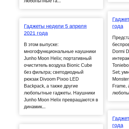
любопытные га...
Гаджет
Гаджеты недели 5 апреля
года
2021 года
Предст
В этом выпуске:
беспро
многофункциональные наушники
Dormi D
Junho Moon Helix; портативный
интера
очиститель воздуха Bionic Cube
Toniebo
без фильтра; светодиодный
Set; у
рюкзак Divoom Pixoo LED
Monster
Backpack, а также другие
Frame, 
любопытные гаджеты. Наушники
любопыт
Junho Moon Helix превращаются в
динамик...
Гаджет
года