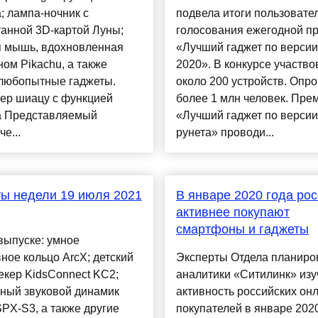
; лампа-ночник с
подвела итоги пользовате
анной 3D-картой Луны;
голосования ежегодной п
я мышь, вдохновленная
«Лучший гаджет по версии
ом Pikachu, а также
2020». В конкурсе участво
 любопытные гаджеты.
около 200 устройств. Оп
ер шиацу с функцией
более 1 млн человек. Пре
а Представляемый
«Лучший гаджет по версии
е...
рунета» проводи...
ы недели 19 июля 2021
В январе 2020 года ро
активнее покупают
смартфоны и гаджеты
выпуске: умное
ное кольцо ArcX; детский
Эксперты Отдела планиро
кер KidsConnect KC2;
аналитики «Ситилинк» изу
нный звуковой динамик
активность российских он
PX-S3, а также другие
покупателей в январе 2020