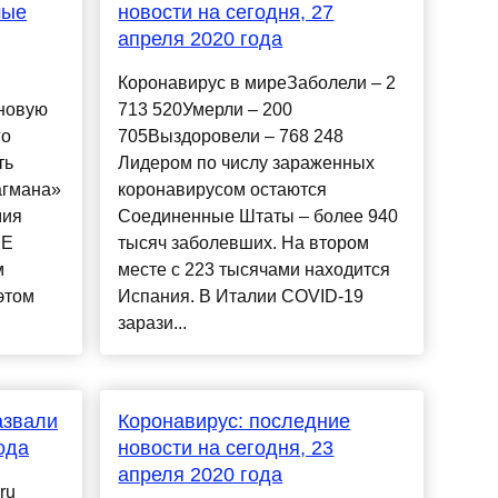
мые
новости на сегодня, 27
апреля 2020 года
Коронавирус в миреЗаболели – 2
новую
713 520Умерли – 200
го
705Выздоровели – 768 248
ть
Лидером по числу зараженных
агмана»
коронавирусом остаются
мия
Соединенные Штаты – более 940
SE
тысяч заболевших. На втором
м
месте с 223 тысячами находится
этом
Испания. В Италии COVID-19
зарази...
азвали
Коронавирус: последние
ода
новости на сегодня, 23
апреля 2020 года
ru