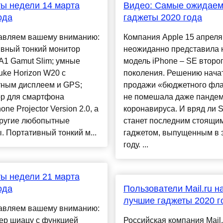
ы недели 14 марта
Видео: Самые ожидае
ода
гаджеты 2020 года
авляем вашему вниманию:
Компания Apple 15 апреля
ивный тонкий монитор
неожиданно представила 
A1 Gamut Slim; умные
модель iPhone – SE второ
uke Horizon W20 с
поколения. Решению нача
тным дисплеем и GPS;
продажи «бюджетного фл
ор для смартфона
не помешала даже панде
one Projector Version 2.0, а
коронавируса. И вряд ли 
другие любопытные
станет последним стоящи
. Портативный тонкий м...
гаджетом, выпущенным в 
году. ...
ы недели 21 марта
ода
Пользователи Mail.ru н
лучшие гаджеты 2020 г
авляем вашему вниманию:
ер шиацу с функцией
Российская компания Mail.