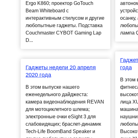
Ergo K860; проектор GoTouch
автоно
Beam Whiteboard с
устройс
интерактивным стилусом и другие
осанку,
любопытные гаджеты. Подставка
любопы
Couchmaster CYBOT Gaming Lap
лампа Q
D...
Гаджет
Гаджеты недели 20 апреля
года
2020 года
В этом 
В этом выпуске нашего
фитнеса
еженедельного дайджеста:
высоко
камера видеонаблюдения REVAN
лица X
для мотоциклетного шлема;
машина”
электронные очки eSight 3 для
наушник
слабовидящих; браслет-динамик
любопы
Tech-Life BoomBand Speaker и
Высоко