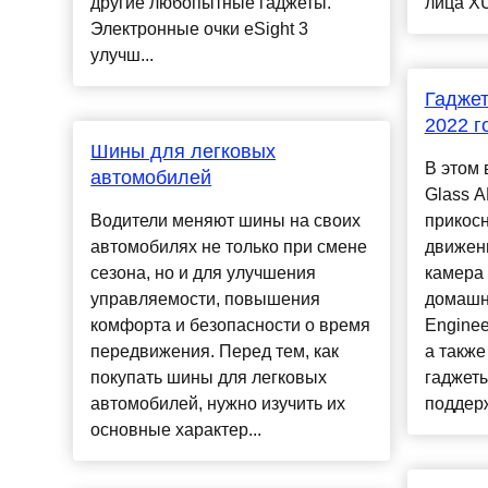
другие любопытные гаджеты.
лица X
Электронные очки eSight 3
улучш...
Гаджет
2022 г
Шины для легковых
В этом 
автомобилей
Glass A
Водители меняют шины на своих
прикосн
автомобилях не только при смене
движени
сезона, но и для улучшения
камера 
управляемости, повышения
домашн
комфорта и безопасности о время
Engine
передвижения. Перед тем, как
а такж
покупать шины для легковых
гаджеты
автомобилей, нужно изучить их
поддерж
основные характер...