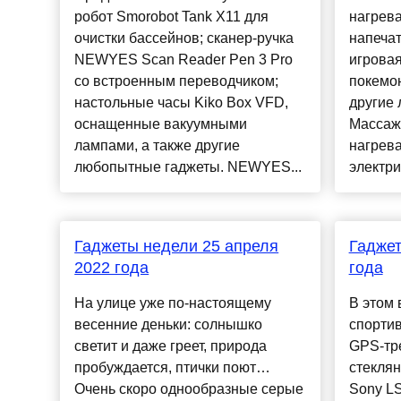
робот Smorobot Tank X11 для
нагрева
очистки бассейнов; сканер-ручка
напечат
NEWYES Scan Reader Pen 3 Pro
игрова
со встроенным переводчиком;
покемон
настольные часы Kiko Box VFD,
другие
оснащенные вакуумными
Массаж
лампами, а также другие
нагрев
любопытные гаджеты. NEWYES...
электрич
Гаджеты недели 25 апреля
Гаджет
2022 года
года
На улице уже по-настоящему
В этом 
весенние деньки: солнышко
спортив
светит и даже греет, природа
GPS-тре
пробуждается, птички поют…
стекля
Очень скоро однообразные серые
Sony LS