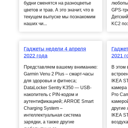
будни сменятся на разноцветье
любопы
цветов и трав. А это значит, что в
GPS-тр
текущем выпуске мы познакомим
Детский
наших чи...
KC2 поз
Гаджеты недели 4 апреля
Гаджет
2022 года
2021 г
Представляем вашему вниманию:
В этом 
Garmin Venu 2 Plus – смарт-часы
встрое
для здоровья и фитнеса;
IKEA S
DataLocker Sentry K350 — USB-
камера
накопитель с PIN-кодом и
Pro Cam
аутентификацией; ARROE Smart
камерой
Charging System –
другие
интеллектуальная система
IKEA S
зарядки, а также другие
воздуха