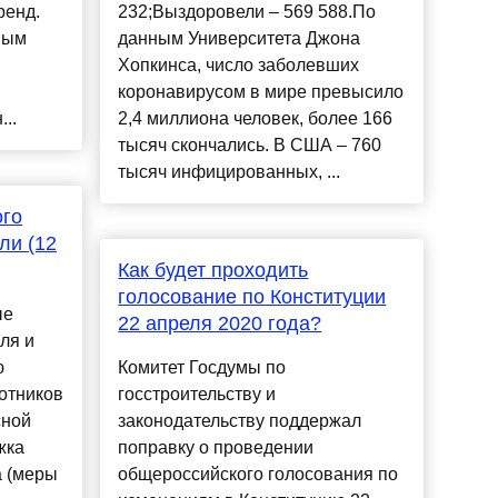
ренд.
232;Выздоровели – 569 588.По
ным
данным Университета Джона
Хопкинса, число заболевших
коронавирусом в мире превысило
..
2,4 миллиона человек, более 166
тысяч скончались. В США – 760
тысяч инфицированных, ...
ого
ли (12
Как будет проходить
голосование по Конституции
ые
22 апреля 2020 года?
ля и
ю
Комитет Госдумы по
отников
госстроительству и
сной
законодательству поддержал
жка
поправку о проведении
а (меры
общероссийского голосования по