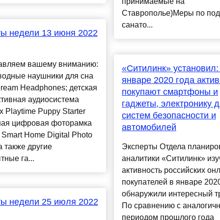
принимаемые на
Ставрополье)Меры по по
санато...
ы недели 13 июня 2022
авляем вашему вниманию:
«Ситилинк» установил:
водные наушники для сна
январе 2020 года акти
ream Headphones; детская
покупают смартфоны и
ктивная аудиосистема
гаджеты, электронику 
x Playtime Puppy Starter
систем безопасности и
мная цифровая фоторамка
автомобилей
 Smart Home Digital Photo
а также другие
Эксперты Отдела планиро
ные га...
аналитики «Ситилинк» изу
активность российских он
покупателей в январе 2020
обнаружили интересный т
ы недели 25 июля 2022
По сравнению с аналогич
периодом прошлого года