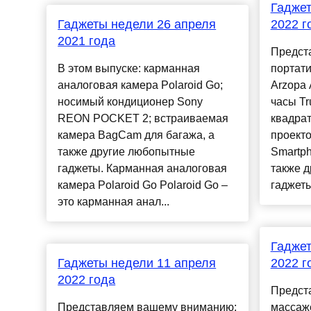
Гаджет
Гаджеты недели 26 апреля
2022 г
2021 года
Предст
В этом выпуске: карманная
портат
аналоговая камера Polaroid Go;
Arzopa 
носимый кондиционер Sony
часы Tr
REON POCKET 2; встраиваемая
квадра
камера BagCam для багажа, а
проект
также другие любопытные
Smartph
гаджеты. Карманная аналоговая
также 
камера Polaroid Go Polaroid Go –
гаджеты
это карманная анал...
Гаджет
Гаджеты недели 11 апреля
2022 г
2022 года
Предст
Представляем вашему вниманию:
массаж