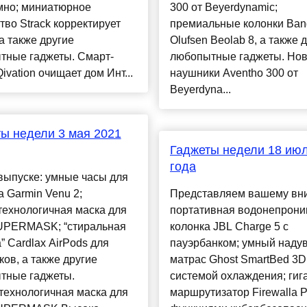
мно; миниатюрное
300 от Beyerdynamic;
тво Strack корректирует
премиальные колонки Ban
 а также другие
Olufsen Beolab 8, а также 
тные гаджеты. Смарт-
любопытные гаджеты. Но
ivation очищает дом Инт...
наушники Aventho 300 от
Beyerdyna...
ы недели 3 мая 2021
Гаджеты недели 18 ию
года
выпуске: умные часы для
 Garmin Venu 2;
Представляем вашему вн
технологичная маска для
портативная водонепрон
UPERMASK; “стиральная
колонка JBL Charge 5 с
 Cardlax AirPods для
пауэрбанком; умный наду
ов, а также другие
матрас Ghost SmartBed 3D 
тные гаджеты.
системой охлаждения; гиг
технологичная маска для
маршрутизатор Firewalla P