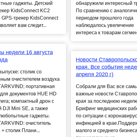
тные гаджеты. Детский
обнаружили интересный т
екер KidsConnect KC2
По сравнению с аналогич
 GPS-трекер KidsConnect
периодом прошлого года
воляет вам следит...
наблюдалось увеличение
интереса к товарам сегмен.
ы недели 16 августа
ода
Новости Ставропольск
края. Все события неде
выпуске: столик со
апреля 2020 г)
нным очистителем воздуха
TARKVIND; портативная
Собрали для Вас все сам
 для документов HUE HD
важные новости Ставропо
era; компактный дрон с
края за последнюю недел
 DJI Mini SE, а также
Брифинг медицинских раб
 любопытные гаджеты.
по ситуации с коронавиру
TARKVIND: очиститель
инфекцией в крае.Поддер
 + столик Плани...
малого и среднего бизнес