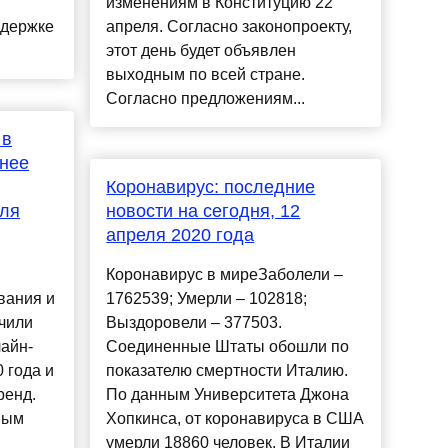
изменениям в Конституцию 22
ддержке
апреля. Согласно законопроекту,
этот день будет объявлен
выходным по всей стране.
Согласно предложениям...
 в
внее
Коронавирус: последние
для
новости на сегодня, 12
апреля 2020 года
Коронавирус в миреЗаболели –
вания и
1762539; Умерли – 102818;
чили
Выздоровели – 377503.
лайн-
Соединенные Штаты обошли по
 года и
показателю смертности Италию.
ренд.
По данным Университета Джона
ным
Хопкинса, от коронавируса в США
умерли 18860 человек. В Италии