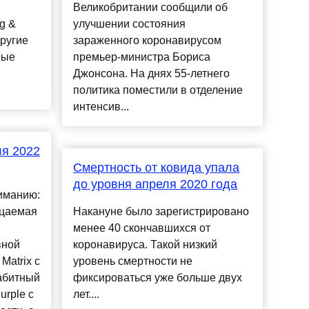
Великобритании сообщили об
g &
улучшении состояния
другие
зараженного коронавирусом
вые
премьер-министра Бориса
Джонсона. На днях 55-летнего
политика поместили в отделение
интенсив...
ля 2022
Смертность от ковида упала
до уровня апреля 2020 года
иманию:
ицаемая
Накануне было зарегистрировано
менее 40 скончавшихся от
вной
коронавируса. Такой низкий
Matrix с
уровень смертности не
абитный
фиксироваться уже больше двух
urple с
лет....