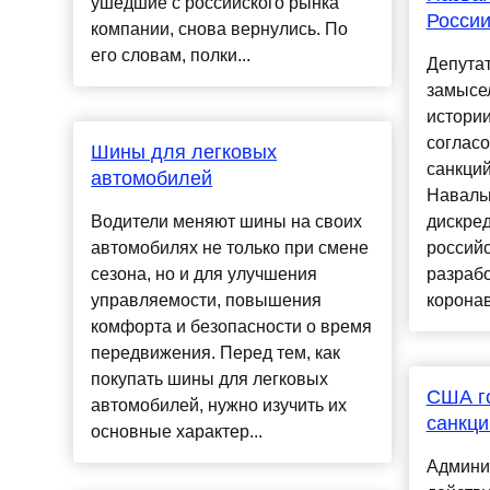
ушедшие с российского рынка
России
компании, снова вернулись. По
его словам, полки...
Депутат
замысел
истори
соглас
Шины для легковых
санкций
автомобилей
Наваль
Водители меняют шины на своих
дискре
автомобилях не только при смене
российс
сезона, но и для улучшения
разрабо
управляемости, повышения
коронав
комфорта и безопасности о время
передвижения. Перед тем, как
покупать шины для легковых
США го
автомобилей, нужно изучить их
санкци
основные характер...
Админи