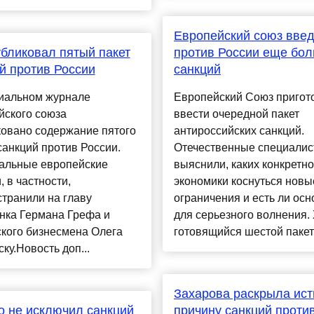
Европейский союз введ
бликовал пятый пакет
против России еще бо
й против России
санкций
иальном журнале
Европейский Союз пригот
йского союза
ввести очередной пакет
ковано содержание пятого
антироссийских санкций.
санкций против России.
Отечественные специали
альные европейские
выяснили, каких конкретн
, в частности,
экономики коснуться новы
транили на главу
ограничения и есть ли ос
нка Германа Грефа и
для серьезного волнения.
кого бизнесмена Олега
готовящийся шестой пакет 
ку.Новость доп...
Захарова раскрыла ис
 не исключил санкций
причину санкций проти