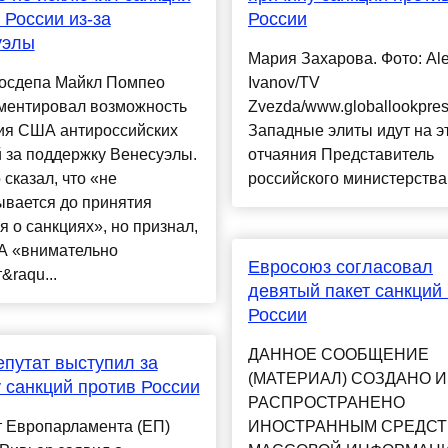
 России из-за
России
уэлы
Мария Захарова. Фото: Al
Госдепа Майкл Помпео
Ivanov/TV
ментировал возможность
Zvezda/www.globallookpre
ия США антироссийских
Западные элиты идут на эт
 за поддержку Венесуэлы.
отчаяния Представитель
сказал, что «не
российского министерства и.
ывается до принятия
 о санкциях», но признал,
А «внимательно
Евросоюз согласовал
&raqu...
девятый пакет санкций
России
ДАННОЕ СООБЩЕНИЕ
путат выступил за
(МАТЕРИАЛ) СОЗДАНО И
 санкций против России
РАСПРОСТРАНЕНО
т Европарламента (ЕП)
ИНОСТРАННЫМ СРЕДС