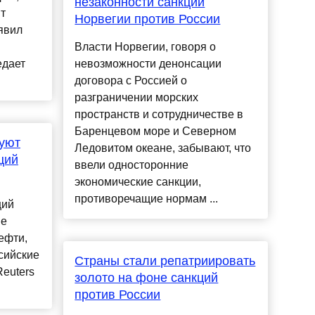
незаконности санкций
т
Норвегии против России
явил
Власти Норвегии, говоря о
едает
невозможности денонсации
договора с Россией о
разграничении морских
пространств и сотрудничестве в
Баренцевом море и Северном
нуют
Ледовитом океане, забывают, что
ций
ввели односторонние
экономические санкции,
противоречащие нормам ...
ций
не
ефти,
сийские
Страны стали репатриировать
Reuters
золото на фоне санкций
против России