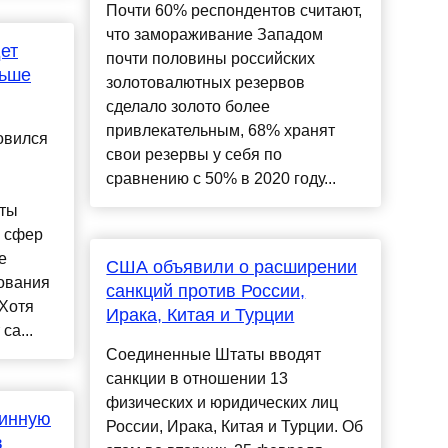
Почти 60% респондентов считают,
что замораживание Западом
ет
почти половины российских
льше
золотовалютных резервов
сделало золото более
привлекательным, 68% хранят
овился
свои резервы у себя по
сравнению с 50% в 2020 году...
сты
о сфер
е
США объявили о расширении
нования
санкций против России,
 Хотя
Ирака, Китая и Турции
са...
Соединенные Штаты вводят
санкции в отношении 13
физических и юридических лиц
тинную
России, Ирака, Китая и Турции. Об
в