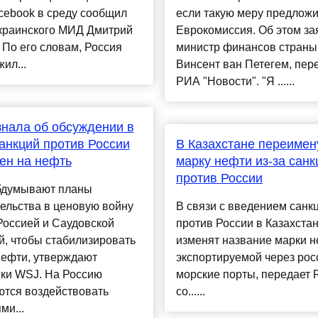
cebook в среду сообщил
если такую меру предложи
украинского МИД Дмитрий
Еврокомиссия. Об этом за
 По его словам, Россия
министр финансов страны
ил...
Винсент ван Петегем, пер
РИА "Новости". "Я ......
нала об обсуждении в
нкций против России
В Казахстане переиме
цен на нефть
марку нефти из-за санк
против России
думывают планы
ельства в ценовую войну
В связи с введением санк
Россией и Саудовской
против России в Казахста
, чтобы стабилизировать
изменят название марки н
нефти, утверждают
экспортируемой через рос
ики WSJ. На Россию
морские порты, передает 
ются воздействовать
со......
ми...