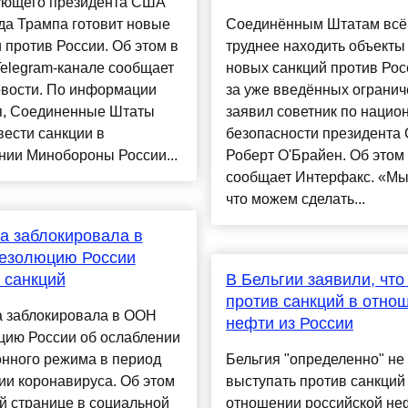
ующего президента США
да Трампа готовит новые
Соединённым Штатам всё
 против России. Об этом в
труднее находить объекты
elegram-канале сообщает
новых санкций против Рос
вости. По информации
за уже введённых огранич
я, Соединенные Штаты
заявил советник по нацио
вести санкции в
безопасности президента
нии Минобороны России...
Роберт О'Брайен. Об этом
сообщает Интерфакс. «Мы
что можем сделать...
а заблокировала в
езолюцию России
 санкций
В Бельгии заявили, что
против санкций в отно
а заблокировала в ООН
нефти из России
цию России об ослаблении
онного режима в период
Бельгия "определенно" не 
и коронавируса. Об этом
выступать против санкций
й странице в социальной
отношении российской не