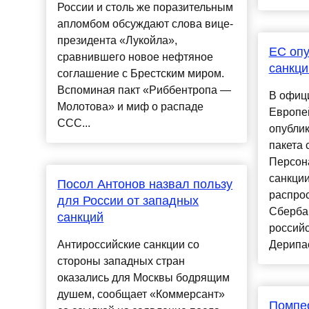
России и столь же поразительным
апломбом обсуждают слова вице-
президента «Лукойла»,
ЕС опу
сравнившего новое нефтяное
санкци
соглашение с Брестским миром.
Вспоминая пакт «Риббентропа —
В офиц
Молотова» и миф о распаде
Европе
ССС...
опубли
пакета 
Персон
санкции
Посол Антонов назвал пользу
распрос
для России от западных
Сберба
санкций
российс
Антироссийские санкции со
Дерипас
стороны западных стран
оказались для Москвы бодрящим
душем, сообщает «Коммерсант»
Помпео