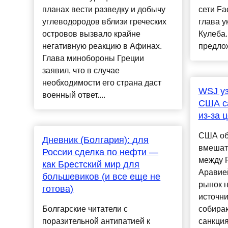
планах вести разведку и добычу
сети Fa
углеводородов вблизи греческих
глава 
островов вызвало крайне
Кулеба.
негативную реакцию в Афинах.
предлож
Глава минобороны Греции
заявил, что в случае
необходимости его страна даст
WSJ уз
военный ответ....
США са
из-за 
США об
Дневник (Болгария): для
вмешат
России сделка по нефти —
между 
как Брестский мир для
Аравией
большевиков (и все еще не
рынок 
готова)
источн
Болгарские читатели с
собира
поразительной антипатией к
санкция