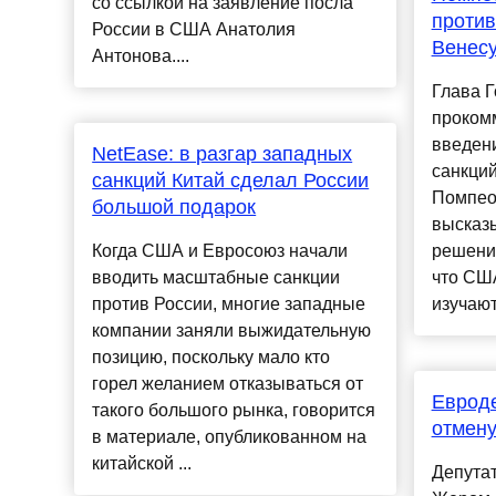
со ссылкой на заявление посла
против
России в США Анатолия
Венес
Антонова....
Глава 
проком
введен
NetEase: в разгар западных
санкций
санкций Китай сделал России
Помпео 
большой подарок
высказ
Когда США и Евросоюз начали
решения
вводить масштабные санкции
что СШ
против России, многие западные
изучают
компании заняли выжидательную
позицию, поскольку мало кто
горел желанием отказываться от
Евроде
такого большого рынка, говорится
отмену
в материале, опубликованном на
китайской ...
Депута