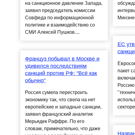
на санкционное давление Запада,
обсужд
заявил председатель комиссии
интервь
Совфеда по информационной
Минэнер
политике и взаимодействию со
СМИ Алексей Пушков....
ЕС утв
санкци
Француз побывал в Москве и
Евросо
удивился последствиям
пакет с
санкций против РФ: "Всё как
включае
обычно"
Россию 
Россия сумела перестроить
"технич
экономику так, что свела на нет
исполь
европейские и западные санкции,
секторе"
заявил французский аналитик
Мерьядек Раффре. По его
словам, примечательно, что даже
Назван