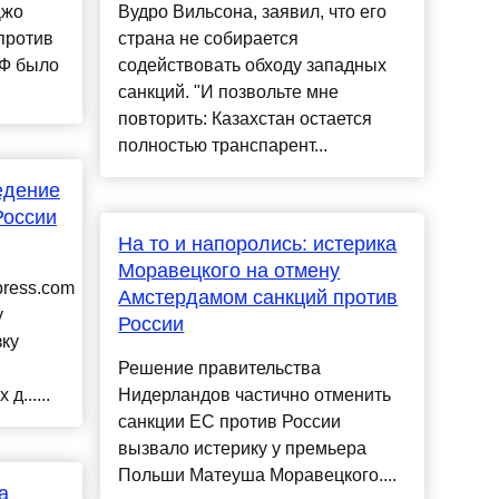
Джо
Вудро Вильсона, заявил, что его
против
страна не собирается
РФ было
содействовать обходу западных
санкций. "И позвольте мне
повторить: Казахстан остается
полностью транспарент...
едение
России
На то и напоролись: истерика
Моравецкого на отмену
press.com
Амстердамом санкций против
у
России
зку
Решение правительства
......
Нидерландов частично отменить
санкции ЕС против России
вызвало истерику у премьера
Польши Матеуша Моравецкого....
а