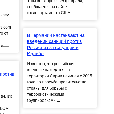
этом во вторник, 25 февраля,
сообщается на сайте
госдепартамента США....
eksey
ss.com
о от
В Германии настаивают на
введении санкций против
.....
России из-за ситуации в
Идлибе
Известно, что российские
военные находятся на
 против
территории Сирии начиная с 2015
года по просьбе правительства
страны для борьбы с
террористическими
 (ИЛИ)
группировками....
ТВОМ