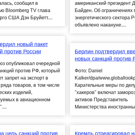
алась, сообщил в
американский президент 
ю Bloomberg TV глава
Байден. Об ограничениях 
го США Дэн Бруйетт....
энергетического сектора 
объявлено накануне....
ердил новый пакет
й против России
Берлин подтвердил вв
новых санкций против 
юз опубликовал очередной
анкций против РФ, который
Фото: Daniel
т запрет на экспорт в
Kalker/dpa/www.globallook
ряда товаров, в том числе
Карательные меры по дел
еских изделий,
"хакеров" включат заморо
зуемых в авиационном
активов Представитель
....
Министерства иностранных д
а цель санкций против
Кремль отреагировал н