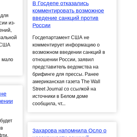
В Госдепе отказались
комментировать возможное
 для
введение санкций против
сии из-
России
ений,
нальной
Госдепартамент США не
 США
комментирует информацию о
возможном введении санкций в
 мало
отношении России, заявил
представитель ведомства на
брифинге для прессы. Ранее
американская газета The Wall
Street Journal со ссылкой на
 не
источники в Белом доме
шении
сообщила, чт...
будет
 в
Захарова напомнила Осло о
фти,