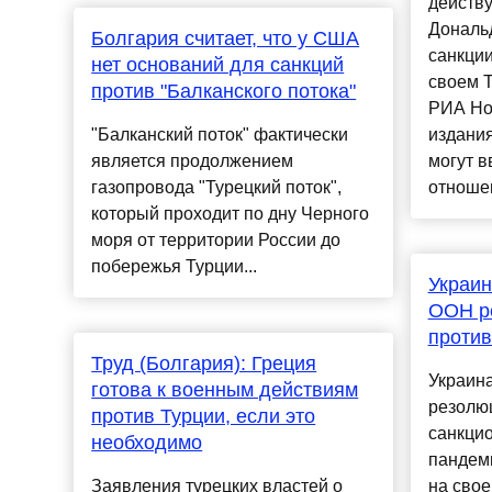
действ
Дональ
Болгария считает, что у США
санкции
нет оснований для санкций
своем T
против "Балканского потока"
РИА Но
"Балканский поток" фактически
издани
является продолжением
могут в
газопровода "Турецкий поток",
отноше
который проходит по дну Черного
моря от территории России до
побережья Турции...
Украин
ООН р
против
Труд (Болгария): Греция
Украин
готова к военным действиям
резолю
против Турции, если это
санкци
необходимо
пандеми
Заявления турецких властей о
на свое