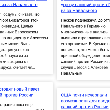
 из-за Навального
угрозу санкций против 
из-за Навального
 Госдумы считает, что
 организаторов этой
Песков подчеркнул, до от
и очевиден. Целью
Навального в Германию
ованных Евросоюзом
многочисленные анализы 
 по инциденту с Алексеем
выявили отравляющих ве
ным может быть
его организме. В Кремле н
дитация успехов
понимают, что может быть
кой науки из-за
причиной обсуждения тем
тки вакцины от
санкций против России из-
ируса, считает чл...
случившегося с Алексеем
Навальным. ...
товят новый пакет
й против России
США почти исчерпали
возможности для введ
страция пока еще
санкций против России