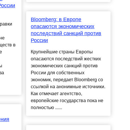
России
Bloomberg: в Европе
правки
опасаются экономических
последствий санкций против
не
России
ществ в
е
Крупнейшие страны Европы
опасаются последствий жестких
ы
экономических санкций против
за
России для собственных
экономик, передает Bloomberg со
ссылкой на анонимные источники.
Как отмечает агентство,
европейские государства пока не
полностью ......
ения