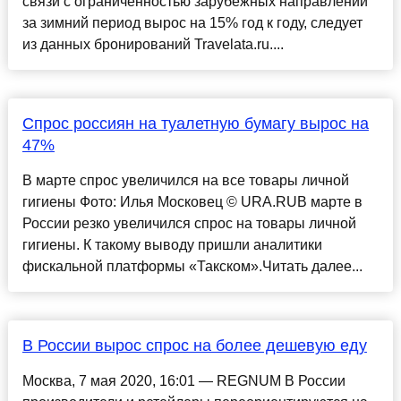
связи с ограниченностью зарубежных направлений
за зимний период вырос на 15% год к году, следует
из данных бронирований Travelata.ru....
Спрос россиян на туалетную бумагу вырос на
47%
В марте спрос увеличился на все товары личной
гигиены Фото: Илья Московец © URA.RUВ марте в
России резко увеличился спрос на товары личной
гигиены. К такому выводу пришли аналитики
фискальной платформы «Такском».Читать далее...
В России вырос спрос на более дешевую еду
Москва, 7 мая 2020, 16:01 — REGNUM В России