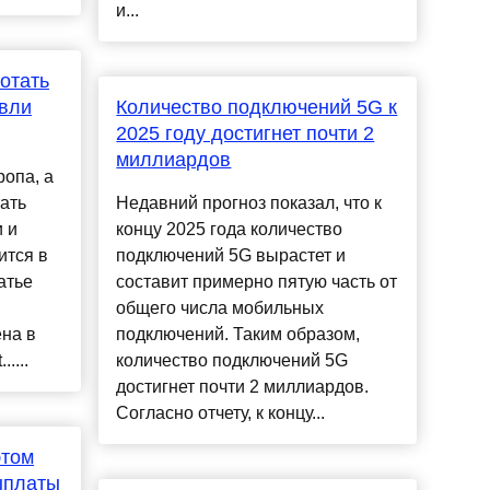
и...
отать
овли
Количество подключений 5G к
2025 году достигнет почти 2
миллиардов
опа, а
ать
Недавний прогноз показал, что к
 и
концу 2025 года количество
ится в
подключений 5G вырастет и
атье
составит примерно пятую часть от
общего числа мобильных
на в
подключений. Таким образом,
....
количество подключений 5G
достигнет почти 2 миллиардов.
Согласно отчету, к концу...
этом
ыплаты