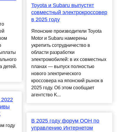
Toyota и Subaru выпустят
совместный электрокроссовер
в 2025 году
го
ей
Японские производители Toyota
вом
Motor и Subaru намерены
о
укрепить сотрудничество в
выплаты
области разработки
ального
электромобилей: в их совместных
 детей.
планах — выпуск полностью
нового электрического
кроссовера на японский рынок в
2025 году. Об этом сообщает
агентство K...
 2022
тивы
Х
В 2025 году форум ООН по
ом году
управлению Интернетом