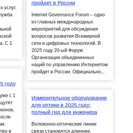
пройдет в России
 услуг.
служба
Internet Governance Forum – одно
из главных международных
льной
мероприятий для обсуждения
вской
вопросов развития Всемирной
а. С 1
сети и цифровых технологий. В
2025 году 20-ый Форум
Организации объединенных
наций по управлению Интернетом
пройдет в России. Официально...
5 году
уже с 1
Измерительное оборудование
ощутят
для оптики в 2025 году:
конов,
полный гид для инженера
после
ак
Волоконно-оптические линии
тво в
связи становятся длиннее,