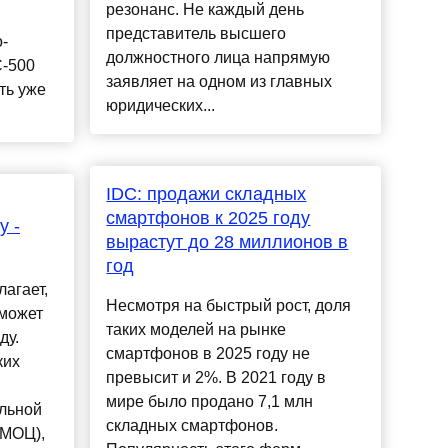
резонанс. Не каждый день
представитель высшего
-
должностного лица напрямую
С-500
заявляет на одном из главных
ть уже
юридических...
IDC: продажи складных
смартфонов к 2025 году
у -
вырастут до 28 миллионов в
год
агает,
Несмотря на быстрый рост, доля
 может
таких моделей на рынке
ду.
смартфонов в 2025 году не
ких
превысит и 2%. В 2021 году в
мире было продано 7,1 млн
льной
складных смартфонов.
АМОЦ),