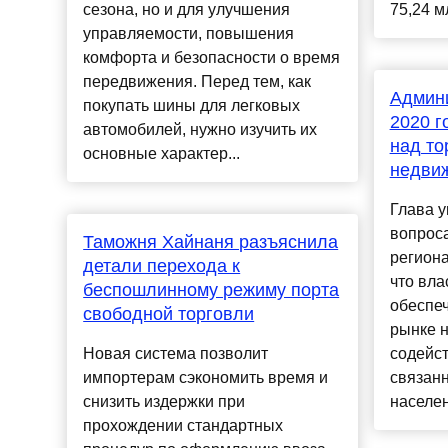
сезона, но и для улучшения
75,24 м
управляемости, повышения
комфорта и безопасности о время
передвижения. Перед тем, как
Админ
покупать шины для легковых
2020 г
автомобилей, нужно изучить их
над то
основные характер...
недви
Глава 
вопроса
Таможня Хайнаня разъяснила
региона
детали перехода к
что вла
беспошлинному режиму порта
обеспеч
свободной торговли
рынке 
Новая система позволит
содейс
импортерам сэкономить время и
связанн
снизить издержки при
населен
прохождении стандартных