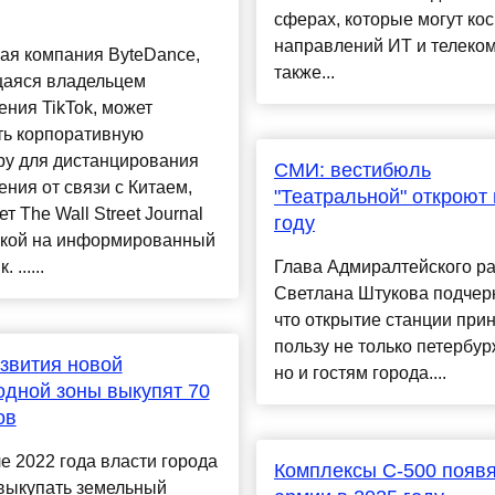
сферах, которые могут кос
направлений ИТ и телеком
ая компания ByteDance,
также...
аяся владельцем
ния TikTok, может
ть корпоративную
ру для дистанцирования
СМИ: вестибюль
ния от связи с Китаем,
"Театральной" откроют 
т The Wall Street Journal
году
лкой на информированный
 ......
Глава Адмиралтейского р
Светлана Штукова подчер
что открытие станции при
пользу не только петербу
звития новой
но и гостям города....
дной зоны выкупят 70
ов
е 2022 года власти города
Комплексы С-500 появя
 выкупать земельный