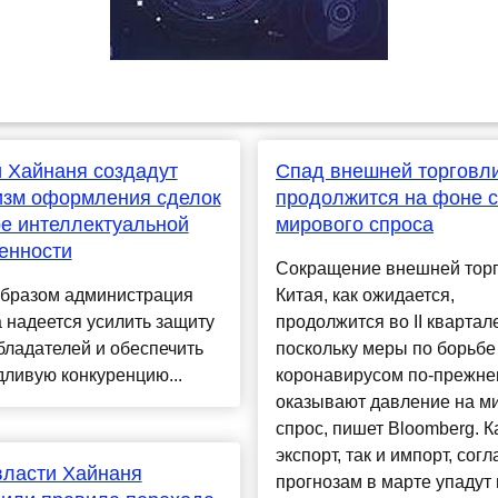
 Хайнаня создадут
Спад внешней торговли
изм оформления сделок
продолжится на фоне 
е интеллектуальной
мирового спроса
енности
Сокращение внешней тор
образом администрация
Китая, как ожидается,
 надеется усилить защиту
продолжится во II квартал
ладателей и обеспечить
поскольку меры по борьбе
ливую конкуренцию...
коронавирусом по-прежне
оказывают давление на м
спрос, пишет Bloomberg. К
экспорт, так и импорт, сог
власти Хайнаня
прогнозам в марте упадут н