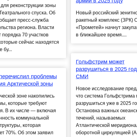
армии в 2025 году
 для реконструкции зоны
Театрального спуска. Об
Новый российский зенитно
ообщает пресс-служба
ракетный комплекс (ЗРК) 
льства региона. Власти
«Прометей» начнут закупа
 порядка 70 участков
в ближайшее время....
которые сейчас находятся
 бу...
Гольфстрим может
разрушиться в 2025 год
 перечислил проблемы
СМИ
ия Арктической зоны
Новое исследование предл
ческой зоне накопились
что система Гольфстрима
мы, которые требуют
разрушиться уже в 2025 го
. В их числе — включая
Остановка важных океанс
нность коммунальной
течений, называемых
руктуры, которая
Атлантической меридиона
ет 70%. Об этом заявил
оборотной циркуляцией (