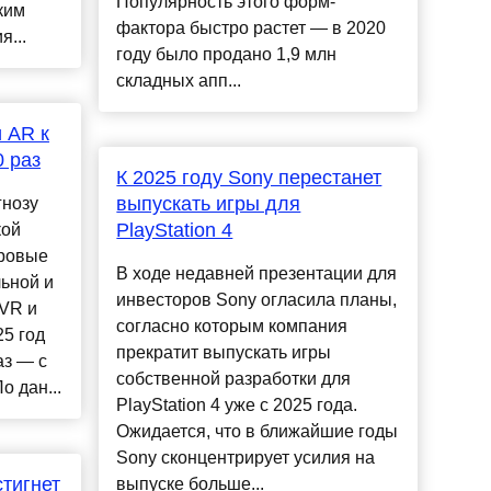
Популярность этого форм-
ким
фактора быстро растет — в 2020
...
году было продано 1,9 млн
складных апп...
 AR к
0 раз
К 2025 году Sony перестанет
выпускать игры для
гнозу
PlayStation 4
кой
ировые
В ходе недавней презентации для
льной и
инвесторов Sony огласила планы,
(VR и
согласно которым компания
25 год
прекратит выпускать игры
аз — с
собственной разработки для
о дан...
PlayStation 4 уже с 2025 года.
Ожидается, что в ближайшие годы
Sony сконцентрирует усилия на
стигнет
выпуске больше...