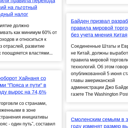
или правила перехода
ий на льготный
одный налог
Байден призвал разраб
иятие должно
правила мировой торг
ивать как минимум 60% от
без учета мнения Китая
оходов и относиться к
з отраслей, развитие
Соединенные Штаты и Евр
 поощряется властями...
не Китай, должны выработ
правила мировой торговли
технологий. Об этом говор
опубликованной 5 июня ст
оборот Хайнаня со
главы американской
ми "Пояса и пути" в
администрации Джо Байде
оду вырос на 74,6%
газете The Washington Post..
орговли со странами,
оженными в зоне
странения инициативы
Смоленским семьям в 
ояс - один путь", составил
году изменят размер в