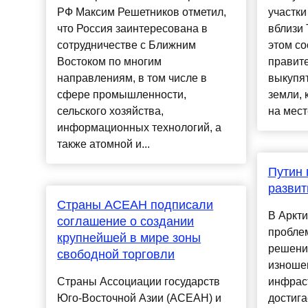
РФ Максим Решетников отметил,
участки
что Россия заинтересована в
вблизи 
сотрудничестве с Ближним
этом с
Востоком по многим
правите
направлениям, в том числе в
выкупят
сфере промышленности,
земли, 
сельского хозяйства,
на месте
информационных технологий, а
также атомной и...
Путин
развит
Страны АСЕАН подписали
В Аркти
соглашение о создании
пробле
крупнейшей в мире зоны
решения
свободной торговли
изноше
Страны Ассоциации государств
инфраст
Юго-Восточной Азии (АСЕАН) и
достига