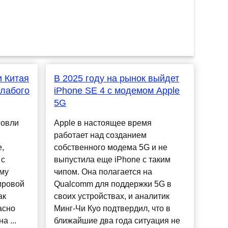
 Китая
В 2025 году на рынок выйдет
слабого
iPhone SE 4 с модемом Apple
5G
говли
Apple в настоящее время
работает над созданием
е,
собственного модема 5G и не
 с
выпустила еще iPhone с таким
му
чипом. Она полагается на
ировой
Qualcomm для поддержки 5G в
ак
своих устройствах, и аналитик
ласно
Минг-Чи Куо подтвердил, что в
а ...
ближайшие два года ситуация не