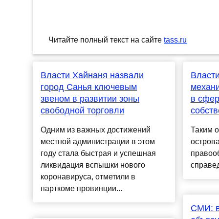
Читайте полный текст на сайте
tass.ru
Власти Хайнаня назвали
Власти
город Санья ключевым
механ
звеном в развитии зоны
в сфер
свободной торговли
собств
Одним из важных достижений
Таким 
местной администрации в этом
острова
году стала быстрая и успешная
правооб
ликвидация вспышки нового
справед
коронавируса, отметили в
парткоме провинции...
СМИ: 