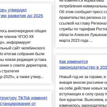
не изменятся нормативы
потребления коммунальных
ор» утвердил
Об этом сообщает пресс-
гию развития до 2025
правительства региона со
ссылкой на главу Региона
службы по тарифам Росто
лось внеочередное общее
области Алексея Лукьянов
ие членов ЧГОО ХК
марта 2023 года ...
ор», информирует
льный сайт челябинского
По итогам собрания были
ны новая редакция устава
Как изменится
ение о совете директоров,
законодательство в 202
 стратегия
р-2025», а также утвер...
Новый год не за горами, и 
января многие россияне 
на себе действие новых за
вступающих в силу сразу 
труктуру TikTok изменят
боя курантов. Выясняем, к
станцирования от
изменилось законодательс