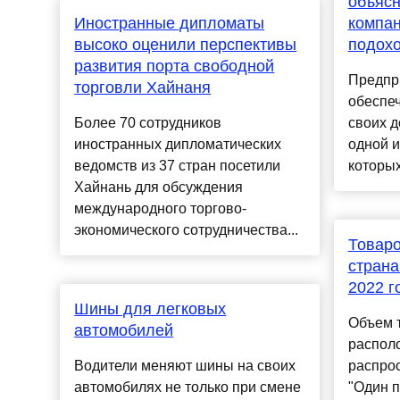
объясн
Иностранные дипломаты
компан
высоко оценили перспективы
подох
развития порта свободной
Предпр
торговли Хайнаня
обеспеч
Более 70 сотрудников
своих д
иностранных дипломатических
одной и
ведомств из 37 стран посетили
которых
Хайнань для обсуждения
международного торгово-
экономического сотрудничества...
Товаро
страна
2022 г
Шины для легковых
Объем т
автомобилей
распол
Водители меняют шины на своих
распро
автомобилях не только при смене
"Один п