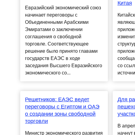
Китая
Евразийский экономический союз
начинает переговоры c
Китайск
Объединенными Арабскими
являющ
Эмиратами о заключении
приложе
соглашения о свободной
измени
торговле. Соответствующее
структу
решение было принято главами
приложе
государств ЕАЭС в ходе
сообщае
заседания Высшего Евразийского
со ссы
экономического со...
источник.
Решетников: ЕАЭС ведет
Для ра
переговоры с Египтом и ОАЭ
пешехо
о создании зоны свободной
участк
торговли
В апрел
Министр экономического развития
начнут