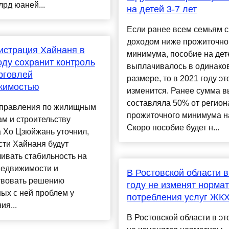
лрд юаней...
на детей 3-7 лет
Если ранее всем семьям с
доходом ниже прожиточно
истрация Хайнаня в
минимума, пособие на дет
оду сохранит контроль
выплачивалось в одинако
рговлей
размере, то в 2021 году эт
жимостью
изменится. Ранее сумма 
составляла 50% от регион
управления по жилищным
прожиточного минимума на
м и строительству
Скоро пособие будет н...
 Хо Цзюйжань уточнил,
сти Хайнаня будут
ивать стабильность на
недвижимости и
В Ростовской области в
твовать решению
году не изменят норма
ых с ней проблем у
потребления услуг ЖК
ия...
В Ростовской области в эт