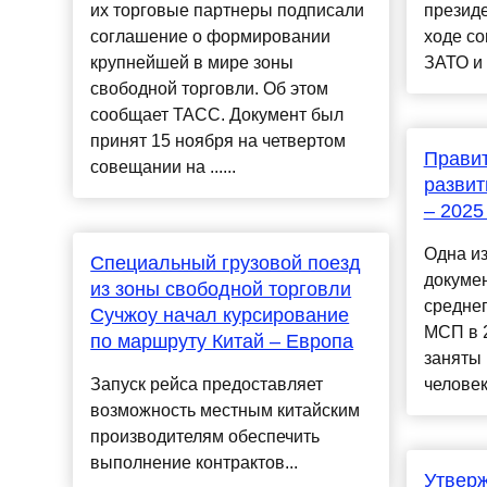
их торговые партнеры подписали
презид
соглашение о формировании
ходе с
крупнейшей в мире зоны
ЗАТО и 
свободной торговли. Об этом
сообщает ТАСС. Документ был
принят 15 ноября на четвертом
Правит
совещании на ......
развит
– 2025 
Одна и
Cпециальный грузовой поезд
докумен
из зоны свободной торговли
среднег
Сучжоу начал курсирование
МСП в 
по маршруту Китай – Европа
заняты 
Запуск рейса предоставляет
человек.
возможность местным китайским
производителям обеспечить
выполнение контрактов...
Утвер