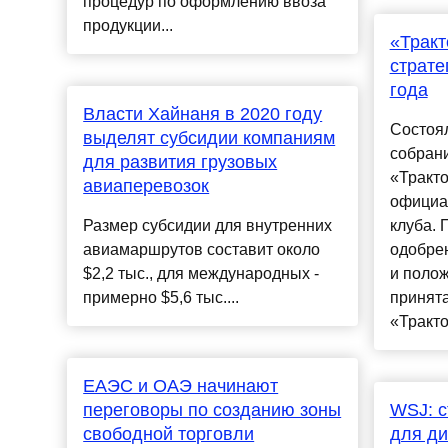
процедур по оформлению ввоза
продукции...
«Тракт
страте
года
Власти Хайнаня в 2020 году
Состоя
выделят субсидии компаниям
собран
для развития грузовых
«Тракт
авиаперевозок
официа
Размер субсидии для внутренних
клуба. 
авиамаршрутов составит около
одобре
$2,2 тыс., для международных -
и полож
примерно $5,6 тыс....
принята
«Тракто
ЕАЭС и ОАЭ начинают
переговоры по созданию зоны
WSJ: с
свободной торговли
для ди