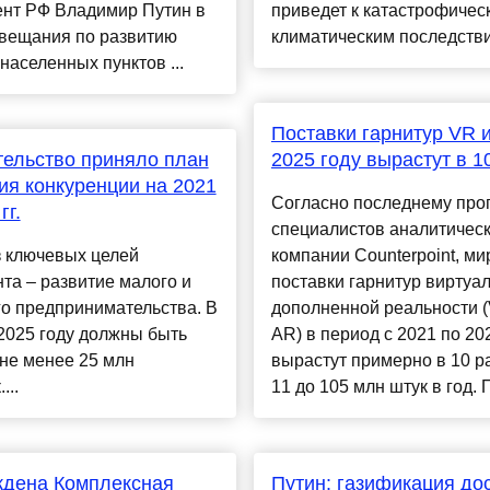
ент РФ Владимир Путин в
приведет к катастрофичес
овещания по развитию
климатическим последствия
населенных пунктов ...
Поставки гарнитур VR и
ельство приняло план
2025 году вырастут в 1
ия конкуренции на 2021
Согласно последнему про
гг.
специалистов аналитичес
з ключевых целей
компании Counterpoint, м
та – развитие малого и
поставки гарнитур виртуа
о предпринимательства. В
дополненной реальности 
2025 году должны быть
AR) в период с 2021 по 20
не менее 25 млн
вырастут примерно в 10 р
...
11 до 105 млн штук в год. П
ждена Комплексная
Путин: газификация до