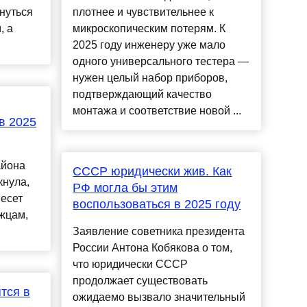
нуться
плотнее и чувствительнее к
, а
микроскопическим потерям. К
2025 году инженеру уже мало
одного универсального тестера —
нужен целый набор приборов,
подтверждающий качество
монтажа и соответствие новой ...
в 2025
айона
СССР юридически жив. Как
кнула,
РФ могла бы этим
несет
воспользоваться в 2025 году
ржцам,
Заявление советника президента
России Антона Кобякова о том,
что юридически СССР
продолжает существовать
тся в
ожидаемо вызвало значительный