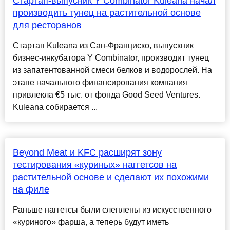
Стартап-выпусник Y Combinator Kuleana начал
производить тунец на растительной основе
для ресторанов
Стартап Kuleana из Сан-Франциско, выпускник
бизнес-инкубатора Y Combinator, производит тунец
из запатентованной смеси белков и водорослей. На
этапе начального финансирования компания
привлекла €5 тыс. от фонда Good Seed Ventures.
Kuleana собирается ...
Beyond Meat и KFC расширят зону
тестирования «куриных» наггетсов на
растительной основе и сделают их похожими
на филе
Раньше наггетсы были слеплены из искусственного
«куриного» фарша, а теперь будут иметь