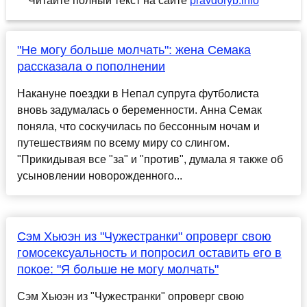
Читайте полный текст на сайте
pravdoryb.info
"Не могу больше молчать": жена Семака
рассказала о пополнении
Накануне поездки в Непал супруга футболиста
вновь задумалась о беременности. Анна Семак
поняла, что соскучилась по бессонным ночам и
путешествиям по всему миру со слингом.
"Прикидывая все "за" и "против", думала я также об
усыновлении новорожденного...
Сэм Хьюэн из "Чужестранки" опроверг свою
гомосексуальность и попросил оставить его в
покое: "Я больше не могу молчать"
Сэм Хьюэн из "Чужестранки" опроверг свою