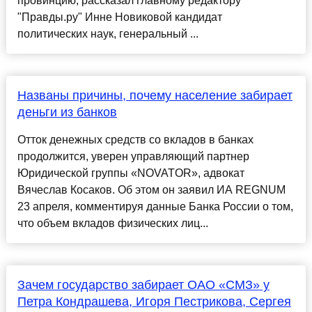
провинцию, рассказал главному редактору
"Правды.ру" Инне Новиковой кандидат
политических наук, генеральный ...
Названы причины, почему население забирает
деньги из банков
Отток денежных средств со вкладов в банках
продолжится, уверен управляющий партнер
Юридической группы «NOVATOR», адвокат
Вячеслав Косаков. Об этом он заявил ИА REGNUM
23 апреля, комментируя данные Банка России о том,
что объем вкладов физических лиц...
Зачем государство забирает ОАО «СМЗ» у
Петра Кондрашева, Игоря Пестрикова, Сергея