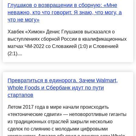
Глушаков о возвращении в сборную: «Мне
неважно, кто что говорит. Я знаю, что могу, а
что не могу»
Хавбек «Химок» Денис Глушаков высказался о
выступлениях сборной России в квалификационных
матчах ЧМ-2022 со Словакией (1:0) и Словенией
(2:1)....
Превратиться в единорога. Зачем Walmart,
Whole Foods и Сбербанк идут по пути
стартапов
Летом 2017 года в мире начали происходить
«тектонические сдвиги» — неповоротливые гиганты
из традиционных отраслей закрыли несколько
сделок по слиянию с молодыми цифровыми