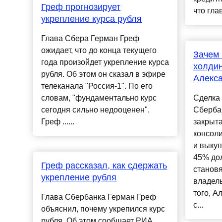
Греф прогнозирует
что глав
укрепление курса рубля
Глава Сбера Герман Греф
ожидает, что до конца текущего
Зачем 
года произойдет укрепление курса
холдин
рубля. Об этом он сказал в эфире
Алекс
телеканала "Россия-1". По его
словам, "фундаментально курс
Сделка
сегодня сильно недооценен".
Сберба
Греф ......
закрыта
консол
и выкуп
45% дол
Греф рассказал, как сдержать
станов
укрепление рубля
владел
того, А
Глава Сбербанка Герман Греф
с...
объяснил, почему укрепился курс
рубля. Об этом сообщает РИА