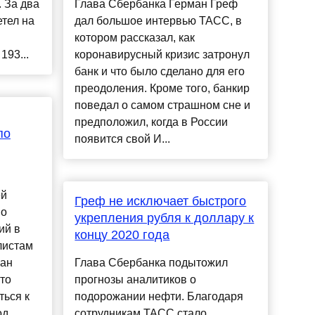
 За два
Глава Сбербанка Герман Греф
етел на
дал большое интервью ТАСС, в
котором рассказал, как
193...
коронавирусный кризис затронул
банк и что было сделано для его
преодоления. Кроме того, банкир
поведал о самом страшном сне и
предположил, когда в России
по
появится свой И...
ей
Греф не исключает быстрого
по
укрепления рубля к доллару к
ий в
концу 2020 года
листам
ман
Глава Сбербанка подытожил
то
прогнозы аналитиков о
ться к
подорожании нефти. Благодаря
д...
сотрудникам ТАСС стало