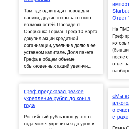
импор
Starbu
Там, где одни видят повод для
Ответ 
паники, другие открывают окно
возможностей. Президент
На ПМЭ
Сбербанка Герман Греф 10 марта
Греф пр
докупил акции кредитной
которым
организации, увеличив долю в ее
(бывший
уставном капитале. Доля пакета
после с
Грефа в общем объеме
ответ з
обыкновенных акций увеличи...
наоборо
Греф предсказал резкое
«Мы в
укрепление рубля до конца
алкого
года
о счас
страхе
Российский рубль к концу этого
года может укрепиться до уровня
Глава 