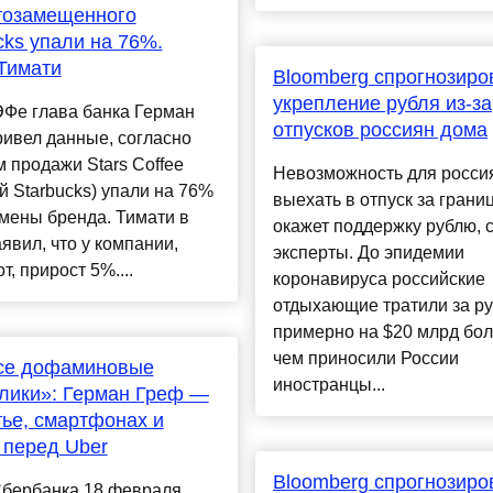
тозамещенного
cks упали на 76%.
Тимати
Bloomberg спрогнозиро
укрепление рубля из-за
Фе глава банка Герман
отпусков россиян дома
ивел данные, согласно
 продажи Stars Coffee
Невозможность для росси
 Starbucks) упали на 76%
выехать в отпуск за грани
мены бренда. Тимати в
окажет поддержку рублю, 
аявил, что у компании,
эксперты. До эпидемии
т, прирост 5%....
коронавируса российские
отдыхающие тратили за р
примерно на $20 млрд бо
чем приносили России
се дофаминовые
иностранцы...
лики»: Герман Греф —
тье, смартфонах и
 перед Uber
Bloomberg спрогнозиро
Сбербанка 18 февраля