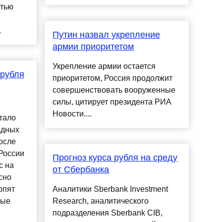
стью
.
Путин назвал укрепление
армии приоритетом
Укрепление армии остается
 рубля
приоритетом, Россия продолжит
совершенствовать вооруженные
силы, цитирует президента РИА
Новости....
тало
адных
осле
России
Прогноз курса рубля на среду
с на
от Сбербанка
сно
рпят
Аналитики Sberbank Investment
рые
Research, аналитического
подразделения Sberbank CIB,