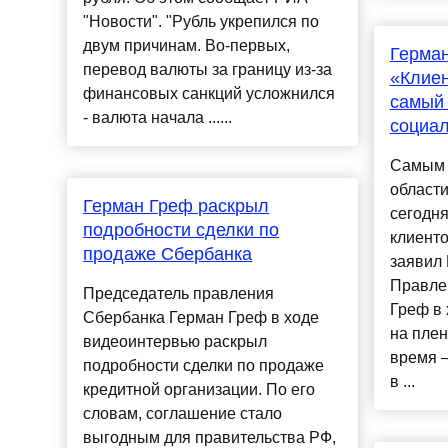
"Новости". "Рубль укрепился по
двум причинам. Во-первых,
Герман
перевод валюты за границу из-за
«Клие
финансовых санкций усложнился
самый 
- валюта начала ......
социал
Самым 
области
Герман Греф раскрыл
сегодня
подробности сделки по
клиенто
продаже Сбербанка
заявил 
Правле
Председатель правления
Греф в 
Сбербанка Герман Греф в ходе
на пле
видеоинтервью раскрыл
время 
подробности сделки по продаже
в ...
кредитной организации. По его
словам, соглашение стало
выгодным для правительства РФ,