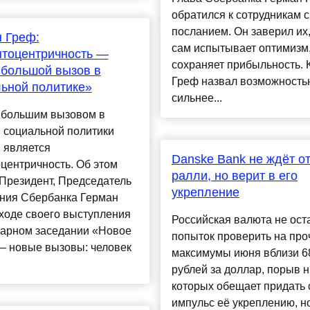
обратился к сотрудникам с
посланием. Он заверил их,
 Греф:
сам испытывает оптимизм,
нтоцентричность —
сохраняет прибыльность. 
большой вызов в
Греф назвал возможность
ьной политике»
сильнее...
большим вызовом в
 социальной политики
 является
Danske Bank не ждёт о
центричность. Об этом
ралли, но верит в его
Президент, Председатель
укрепление
ния Сбербанка Герман
ходе своего выступления
Российская валюта не ост
нарном заседании «Новое
попыток проверить на про
— новые вызовы: человек
максимумы июня вблизи 6
рублей за доллар, порыв 
которых обещает придать
импульс её укреплению, н