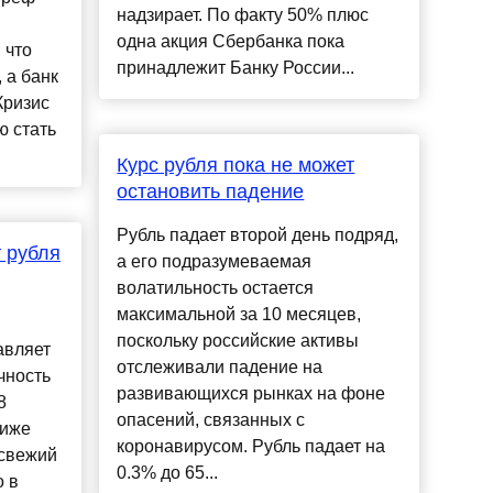
надзирает. По факту 50% плюс
одна акция Сбербанка пока
 что
принадлежит Банку России...
 а банк
Кризис
ю стать
Курс рубля пока не может
остановить падение
Рубль падает второй день подряд,
т рубля
а его подразумеваемая
волатильность остается
максимальной за 10 месяцев,
поскольку российские активы
авляет
отслеживали падение на
чность
развивающихся рынках на фоне
8
опасений, связанных с
ниже
коронавирусом. Рубль падает на
 свежий
0.3% до 65...
о в