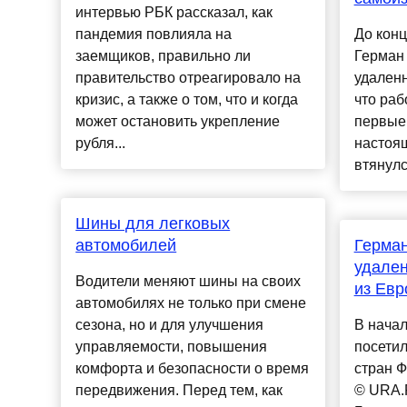
интервью РБК рассказал, как
пандемия повлияла на
До конц
заемщиков, правильно ли
Герман
правительство отреагировало на
удаленн
кризис, а также о том, что и когда
что раб
может остановить укрепление
первые 
рубля...
настоящ
втянулся
Шины для легковых
автомобилей
Герман
удален
Водители меняют шины на своих
из Ев
автомобилях не только при смене
сезона, но и для улучшения
В нача
управляемости, повышения
посетил
комфорта и безопасности о время
стран 
передвижения. Перед тем, как
© URA.