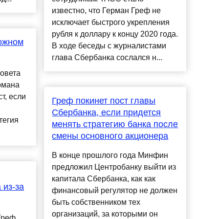
известно, что Герман Греф не
исключает быстрого укрепления
рубля к доллару к концу 2020 года.
можном
В ходе беседы с журналистами
глава Сбербанка сослался н...
совета
рмана
т, если
Греф покинет пост главы
Сбербанка, если придется
тегия
менять стратегию банка после
смены основного акционера
В конце прошлого года Минфин
предложил Центробанку выйти из
капитала Сбербанка, как как
 из-за
финансовый регулятор не должен
быть собственником тех
организаций, за которыми он
Греф