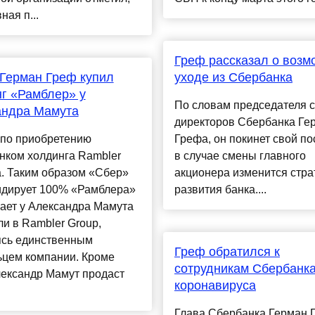
ная п...
Греф рассказал о воз
Герман Греф купил
уходе из Сбербанка
г «Рамблер» у
По словам председателя 
андра Мамута
директоров Сбербанка Ге
 по приобретению
Грефа, он покинет свой пос
нком холдинга Rambler
в случае смены главного
. Таким образом «Сбер»
акционера изменится стра
идирует 100% «Рамблера»
развития банка....
ает у Александра Мамута
и в Rambler Group,
ясь единственным
Греф обратился к
ьцем компании. Кроме
сотрудникам Сбербанка
лександр Мамут продаст
коронавируса
Глава Сбербанка Герман 