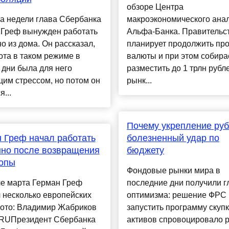
обзоре Центра
а недели глава Сбербанка
макроэкономического ана
 Греф вынужден работать
Альфа-Банка. Правительс
о из дома. Он рассказал,
планирует продолжить пр
ота в таком режиме в
валюты и при этом собира
дни была для него
разместить до 1 трлн рубл
им стрессом, но потом он
рынк...
...
Почему укрепление руб
 Греф начал работать
болезненный удар по
но после возвращения
бюджету
ропы
Фондовые рынки мира в
ле марта Герман Греф
последние дни получили г
 несколько европейских
оптимизма: решение ФРС
Фото: Владимир Жабриков
запустить программу скуп
RUПрезидент Сбербанка
активов спровоцировало р