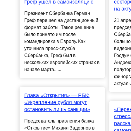
Греф ушёл в самоизоляцию
сектор
на акт
Президент Сбербанка Герман
Греф перешёл на дистанционный
21 апре
формат работы. Такое решение
предсе
было принято им после
Сберба
командировки в Европу. Как
большо
уточнила пресс-служба
видеои
Сбербанка, Греф был в
Госдум
нескольких европейских странах в
Андрею
начале марта......
полуто
финорга
актуаль
Глава «Открытия» — РБК:
«Укрепление рубля могут
остановить лишь санкции»
«Перв
стресс
Председатель правления банка
расска
«Открытие» Михаил Задорнов в
самои