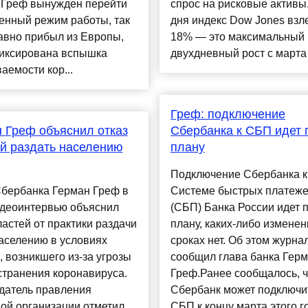
 Греф вынужден перейти
спрос на рисковые активы.
енный режим работы, так
дня индекс Dow Jones взл
авно прибыл из Европы,
18% — это максимальный
фиксирована вспышка
двухдневный рост с марта 
аемости кор...
Греф: подключение
 Греф объяснил отказ
Сбербанка к СБП идет 
й раздать населению
плану
Подключение Сбербанка к
Сбербанка Герман Греф в
Системе быстрых платеж
идеоинтервью объяснил
(СБП) Банка России идет 
ластей от практики раздачи
плану, каких-либо изменен
аселению в условиях
сроках нет. Об этом журна
, возникшего из-за угрозы
сообщил глава банка Гер
странения коронавируса.
Греф.Ранее сообщалось, ч
датель правления
Сбербанк может подключи
ой организации отметил,
СБП к концу марта этого го