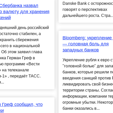
Danske Bank с осторожно
Сбербанка назвал
говорят о перспективах
ю валюту для хранения
дальнейшего роста. Стра..
жений
одняшний день российский
остаточно стабилен, а
Bloomberg: укрепление
 хранить сбережения
— головная боль для
сего в национальной
западных банков
 Об этом заявил глава
нка Герман Греф в
Укрепление рубля к евро с
ью программе «Вести
"головной болью" для зап
 на телеканале
банков, которые решили п
-1» , передаёт ТАСС.
введения санкций против 
...
ликвидировать свой бизне
территории страны. Согла
информации, компании те
огромные убытки. Некото
 Греф сообщил, что
банки оказались в...
жи