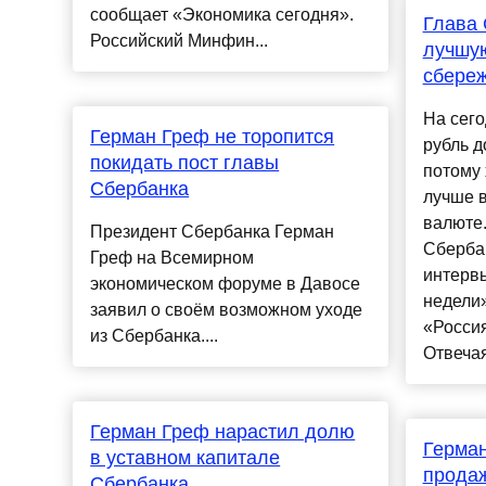
сообщает «Экономика сегодня».
Глава 
Российский Минфин...
лучшу
сбере
На сег
Герман Греф не торопится
рубль д
покидать пост главы
потому
Сбербанка
лучше в
валюте.
Президент Сбербанка Герман
Сберба
Греф на Всемирном
интерв
экономическом форуме в Давосе
недели»
заявил о своём возможном уходе
«Россия
из Сбербанка....
Отвечая
Герман Греф нарастил долю
Герман
в уставном капитале
прода
Сбербанка