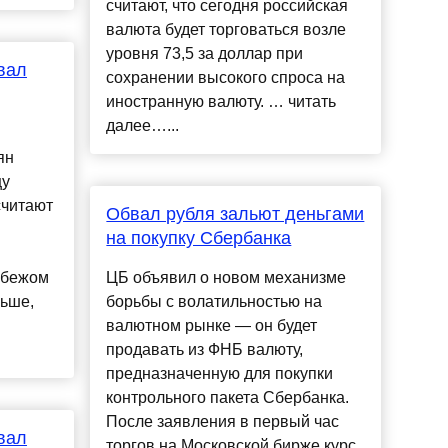
считают, что сегодня российская
валюта будет торговаться возле
уровня 73,5 за доллар при
вал
сохранении высокого спроса на
иностранную валюту. … читать
далее…...
ян
цу
считают
Обвал рубля зальют деньгами
на покупку Сбербанка
убежом
ЦБ объявил о новом механизме
льше,
борьбы с волатильностью на
валютном рынке — он будет
продавать из ФНБ валюту,
предназначенную для покупки
контрольного пакета Сбербанка.
После заявления в первый час
вал
торгов на Московской бирже курс