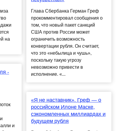
лиза
Глава Сбербанка Герман Греф
тво
прокомментировал сообщения о
одажи
том, что новый пакет санкций
ется
США против России может
ей на
ограничить возможность
конвертации рубля. Он считает,
что это «небылица и чушь»,
поскольку такую угрозу
невозможно привести в
ля -
исполнение. «...
«Я не наставник». Греф — о
лоток
российском Илоне Маске,
сэкономленных миллиардах и
ки
будущем рубля
алли и