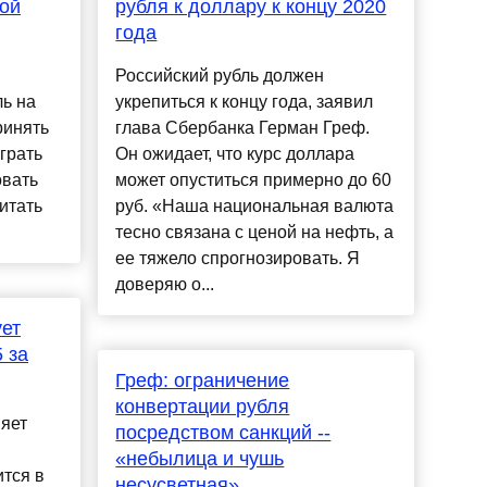
той
рубля к доллару к концу 2020
года
Российский рубль должен
ль на
укрепиться к концу года, заявил
ринять
глава Сбербанка Герман Греф.
грать
Он ожидает, что курс доллара
овать
может опуститься примерно до 60
итать
руб. «Наша национальная валюта
тесно связана с ценой на нефть, а
ее тяжело спрогнозировать. Я
доверяю о...
ует
 за
Греф: ограничение
конвертации рубля
яет
посредством санкций --
«небылица и чушь
ится в
несусветная»