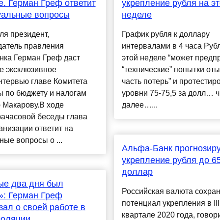
е. Герман Греф ответит
укрепление рубля на э
уальные вопросы
неделе
ля президент,
График рубля к доллару
датель правления
интервалами в 4 часа Руб
нка Герман Греф даст
этой неделе “может предп
е эксклюзивное
“технические” попытки оты
нтервью главе Комитета
часть потерь” и протестир
ы по бюджету и налогам
уровни 75-75,5 за долл… ч
 Макарову.В ходе
далее…...
рачасовой беседы глава
низации ответит на
ные вопросы о ...
​Альфа-Банк прогнозир
укрепление рубля до 65
доллар
ые два дня был
Российская валюта сохран
»: Герман Греф
потенциал укрепления в III
зал о своей работе в
квартале 2020 года, говор
золяции