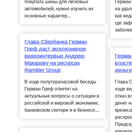
покупать шины для легковых
Герман
автомобилей, нужно изучить их
на удал
основные характер...
как нед
где за
заболев
Глава Сбербанка Герман
Греф даст эксклюзивное
видеоинтервью Андрею
Герман
Макарову на ресурсах
власте
Rambler Group
деньги
В ходе полуторачасовой беседы
Глава 
Герман Греф ответит на
ходе в
актуальные вопросы о ситуации в
отказ в
российской и мировой экономике,
денег н
банковском секторе и в бизнесе....
кризиса
распро
Предсе
кредитн