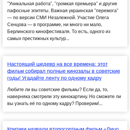
"Уникальная работа", "громкая премьера" и другие
пафосные эпитеты. Важная украинская "перемога"
— по версии СМИ Незалежной. Участие Олега
Сенцова — в программе, ни много ни мало,
Берлинского кинофестиваля. То есть, одного из
самых престижных культур...
Настоящий шедевр на все времена: этот
фильм собирал полные кинозалы в советские
годы! Угадайте ленту по одному кадру
Любите ли вы советские фильмы? Если да, то,
наверняка смотрели эту кинокартину. Но сможете ли
вы узнать её по одному кадру? Проверим!...
Критики назвали второсортным фильм «Лицо