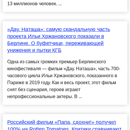
13 миллионов человек. ...
«Дау. Наташа»: самую скандальную часть
проекта Ильи Хржановского показали в
Берлине. О буфетчице, переживающей
унижения и пытки КГБ
Одна из самых громких премьер Берлинского
кинофестиваля — фильм «Дау. Наташа», часть 700-
часового цикла Ильи Хржановского, показанного в
Париже в 2019 году. Как и весь проект, этот фильм
снят без сценария, героев играют
непрофессиональные актеры. В ...
Российский фильм «Папа, сдохни!» получил
100% на Rotten Tomatoes. Критики сравнивают