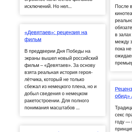
исключений. Но нел...
После 
кинотеа
реально
обязат
«Девятаев»: рецензия на
в залах
фильм
между з
пока не
В преддверии Дня Победы на
ожидае
экраны вышел новый российский
премьер
фильм – «Девятаев». За основу
взята реальная история героя-
лётчика, который не только
сбежал из немецкого плена, но и
Реценз
добыл сведения о немецком
обид» 
ракетостроении. Для полного
понимания масштабов ...
Традиц
секс пр
году — 
принцип