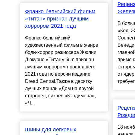
Реценз
Франко-бельгийский фильм
Железн
«Титан» признан лучшим
В боль
хоррором 2021 года
«Код: Ж
Франко-бельгийский
Courier
художественный фильм в жанре
Бенеди
боди-хоррор режиссера Жюлии
главной
Дюкурно «Титан» был признан
примеча
лучшим хоррором прошедшего
котором
2021 года по версии издание
от ядер
Dread Central.Также в десятку
требуетс
лучших вошли «Дом на другой
стороне», сиквел «Кэндимена»,
«Ч...
Реценз
Рождес
18 нояб
Шины для легковых
начали 