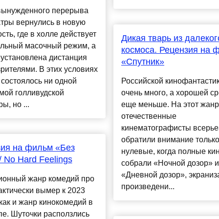
вынужденного перерыва
тры вернулись в новую
сть, где в холле действует
Дикая тварь из далеког
ельный масочный режим, а
космоса. Рецензия на 
 установлена дистанция
«Спутник»
рителями. В этих условиях
 состоялось ни одной
Российской кинофантастик
мой голливудской
очень много, а хорошей с
ы, но ...
еще меньше. На этот жанр
отечественные
кинематографисты всерье
обратили внимание только
ия на фильм «Без
нулевые, когда полные ки
/ No Hard Feelings
собрали «Ночной дозор» и
«Дневной дозор», экраниз
ионный жанр комедий про
произведени...
актически вымер к 2023
как и жанр кинокомедий в
е. Шуточки расползлись