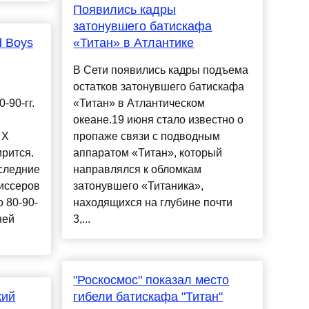
Появились кадры
затонувшего батискафа
d Boys
«Титан» в Атлантике
В Сети появились кадры подъема
остатков затонувшего батискафа
-90-гг.
«Титан» в Атлантическом
океане.19 июня стало известно о
 X
пропаже связи с подводным
рится.
аппаратом «Титан», который
оследние
направлялся к обломкам
иссеров
затонувшего «Титаника»,
 80-90-
находящихся на глубине почти
ней
3,...
"Роскосмос" показал место
кий
гибели батискафа "Титан"