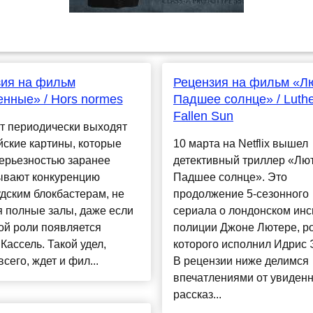
зия на фильм
Рецензия на фильм «Л
нные» / Hors normes
Падшее солнце» / Luthe
Fallen Sun
т периодически выходят
ские картины, которые
10 марта на Netflix вышел
ерьезностью заранее
детективный триллер «Лют
ывают конкуренцию
Падшее солнце». Это
дским блокбастерам, не
продолжение 5-сезонного
 полные залы, даже если
сериала о лондонском инс
ой роли появляется
полиции Джоне Лютере, р
Кассель. Такой удел,
которого исполнил Идрис 
всего, ждет и фил...
В рецензии ниже делимся
впечатлениями от увиденн
рассказ...