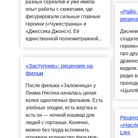
разных сериалов и уже имела
опыт работы с сюжетами, где
«Райя 
фигурировали сильные главные
реценз
героини («Чужестранка» и
«Джессика Джонс»). Её
Диснее
единственной полнометражной...
создат
героев»
про дру
драконо
«Заступник»: рецензия на
видели.
фильм
редко 
проходн
После фильма «Заложница» у
«Цыплён
Лиама Нисона началась целая
колея однотипных фильмов. Есть
злобные злодеи, есть жертва и
есть он — ночной кошмар для
Рецен
людей с гортанью. Конечно,
«Насле
можно без труда вспомнить
Lies
огромное количество фильмов-