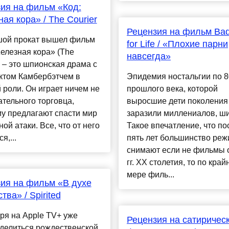
ия на фильм «Код:
ая кора» / The Courier
Рецензия на фильм Ba
шой прокат вышел фильм
for Life / «Плохие парни
елезная кора» (The
навсегда»
) – это шпионская драма с
ктом Камбербэтчем в
Эпидемия ностальгии по 80
 роли. Он играет ничем не
прошлого века, которой
тельного торговца,
выросшие дети поколения
у предлагают спасти мир
заразили миллениалов, ши
ной атаки. Все, что от него
Такое впечатление, что п
я,...
пять лет большинство реж
снимают если не фильмы о
гг. XX столетия, то по край
мере филь...
ия на фильм «В духе
тва» / Spirited
ря на Apple TV+ уже
Рецензия на сатиричес
делиться рождественской