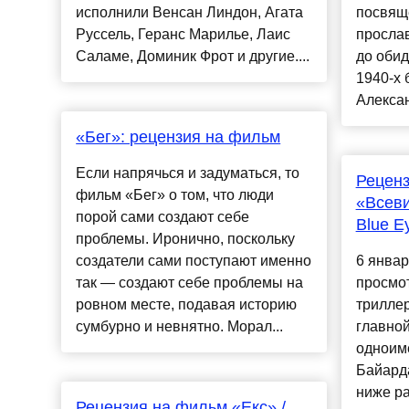
исполнили Венсан Линдон, Агата
посвящ
Руссель, Геранс Марилье, Лаис
просла
Саламе, Доминик Фрот и другие....
до обид
1940-х
Алексан
«Бег»: рецензия на фильм
Если напрячься и задуматься, то
Рецен
фильм «Бег» о том, что люди
«Всеви
порой сами создают себе
Blue E
проблемы. Иронично, поскольку
создатели сами поступают именно
6 январ
так — создают себе проблемы на
просмо
ровном месте, подавая историю
триллер
сумбурно и невнятно. Морал...
главной
одноим
Байарда
ниже р
Рецензия на фильм «Екс» /