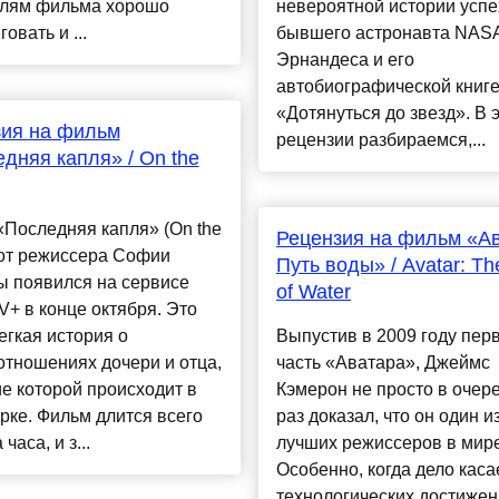
елям фильма хорошо
невероятной истории успе
овать и ...
бывшего астронавта NAS
Эрнандеса и его
автобиографической книг
«Дотянуться до звезд». В 
зия на фильм
рецензии разбираемся,...
дняя капля» / On the
Последняя капля» (On the
Рецензия на фильм «Ав
 от режиссера Софии
Путь воды» / Avatar: T
ы появился на сервисе
of Water
V+ в конце октября. Это
егкая история о
Выпустив в 2009 году пер
тношениях дочери и отца,
часть «Аватара», Джеймс
е которой происходит в
Кэмерон не просто в очер
ке. Фильм длится всего
раз доказал, что он один и
часа, и з...
лучших режиссеров в мире
Особенно, когда дело каса
технологических достиже