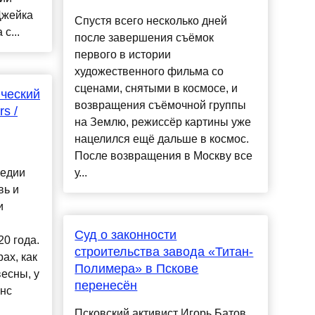
Джейка
Спустя всего несколько дней
с...
после завершения съёмок
первого в истории
художественного фильма со
сценами, снятыми в космосе, и
ческий
возвращения съёмочной группы
s /
на Землю, режиссёр картины уже
нацелился ещё дальше в космос.
После возвращения в Москву все
медии
у...
вь и
и
Суд о законности
0 года.
строительства завода «Титан-
ах, как
Полимера» в Пскове
есны, у
перенесён
нс
Псковский активист Игорь Батов,