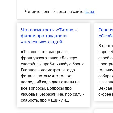
Читайте полный текст на сайте
itc.ua
Что посмотреть: «Титан» –
Рецен
фильм про трудности
«Особе
«железных» людей
В прока
«Титан» – это выстрел из
европей
французского танка «Лёклер»,
своей с
способный пробить любую броню.
проигр
Главное – досмотреть его до
голливу
финала, потому что только
собирая
последний кадр дает ответы на
в главн
все вопросы. Вопросы про
Венсан 
любовь и безразличие, про силу и
скорее 
слабость, про машину и...