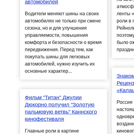
автомобилей
атмосф
Водители меняют шины на своих
ленты 
автомобилях не только при смене
роли в 
сезона, но и для улучшения
Рейноль
управляемости, повышения
поэтом
комфорта и безопасности о время
было ож
передвижения. Перед тем, как
праздни
покупать шины для легковых
автомобилей, нужно изучить их
основные характер...
Знаком
Рецен
«Кала
Фильм "Титан" Джулии
Россия 
Дюкорно получил "Золотую
настоя
пальмовую ветвь" Каннского
одновр
кинофестиваля
воздан
Главные роли в картине
киново