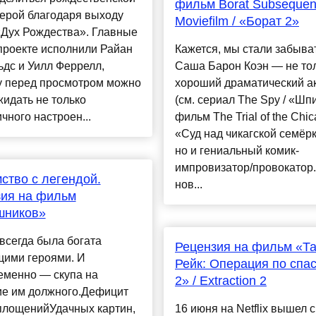
фильм Borat Subsequen
ерой благодаря выходу
Moviefilm / «Борат 2»
«Дух Рождества». Главные
проекте исполнили Райан
Кажется, мы стали забыват
дс и Уилл Феррелл,
Саша Барон Коэн — не то
у перед просмотром можно
хороший драматический а
идать не только
(см. сериал The Spy / «Шп
чного настроен...
фильм The Trial of the Chic
«Суд над чикагской семёрк
но и гениальный комик-
импровизатор/провокатор.
ство с легендой.
нов...
зия на фильм
шников»
всегда была богата
Рецензия на фильм «Т
щими героями. И
Рейк: Операция по спа
еменно — скупа на
2» / Extraction 2
ие им должного.Дефицит
площенийУдачных картин,
16 июня на Netflix вышел 