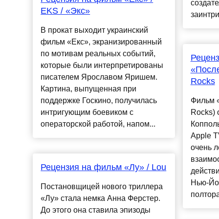
создат
EKS / «Экс»
заинтриг
В прокат выходит украинский
фильм «Екс», экранизированный
по мотивам реальных событий,
Рецен
которые были интерпретированы
«После
писателем Ярославом Яришем.
Rocks
Картина, выпущенная при
поддержке Госкино, получилась
Фильм «
интригующим боевиком с
Rocks)
операторской работой, напом...
Коппол
Apple T
очень л
взаимоо
Рецензия на фильм «Лу» / Lou
действи
Нью-Йор
Постановщицей нового триллера
полтора 
«Лу» стала немка Анна Ферстер.
До этого она ставила эпизоды