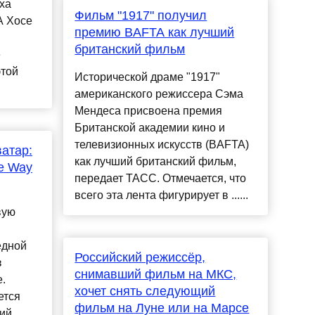
ха
Фильм "1917" получил
A Хосе
премию BAFTA как лучший
британский фильм
е
этой
Исторической драме "1917"
американского режиссера Сэма
Мендеса присвоена премия
Британской академии кино и
телевизионных искусств (BAFTA)
атар:
как лучший британский фильм,
he Way
передает ТАСС. Отмечается, что
всего эта лента фигурирует в ......
вую
едной
Российский режиссёр,
з
снимавший фильм на МКС,
.
хочет снять следующий
ется
фильм на Луне или на Марсе
ний