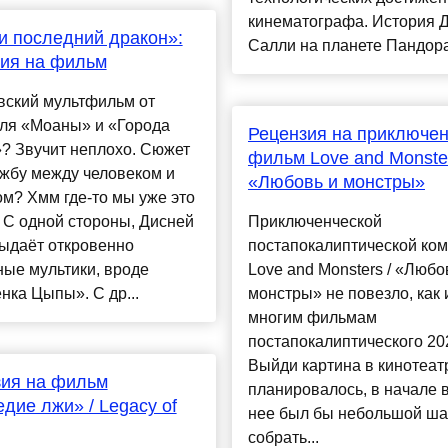
кинематографа. История 
и последний дракон»:
Салли на планете Пандора 
ия на фильм
вский мультфильм от
еля «Моаны» и «Города
Рецензия на приключен
? Звучит неплохо. Сюжет
фильм Love and Monster
жбу между человеком и
«Любовь и монстры»
м? Хмм где-то мы уже это
 С одной стороны, Дисней
Приключенческой
выдаёт откровенно
постапокалиптической ко
ые мультики, вроде
Love and Monsters / «Любо
ка Цыпы». С др...
монстры» не повезло, как 
многим фильмам
постапокалиптического 202
Выйди картина в кинотеатр
зия на фильм
планировалось, в начале в
дие лжи» / Legacy of
нее был бы небольшой ша
собрать...