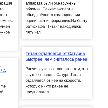
ерация
аппарата были обнаружены
го
обломки. Сейчас эксперты
ворт
объединённого командования
аемника
оценивают информацию.На борту
олжен
батискафа "Титан" находились
ожное
пять чел...
Титан отдаляется от Сатурна
быстрее, чем считалось ранее
а
Расчеты ученых говорят о том, что
/ A
спутник планеты Сатурн Титан
отдаляется от нее на скорости,
ime
которую никто ранее не
ий
предполагал....