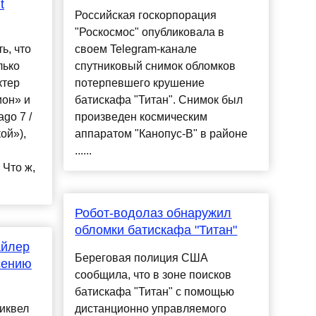
t
Российская госкорпорация
"Роскосмос" опубликовала в
ь, что
своем Telegram-канале
лько
спутниковый снимок обломков
ктер
потерпевшего крушение
ион» и
батискафа "Титан". Снимок был
ago 7 /
произведен космическим
ой»),
аппаратом "Канопус-В" в районе
......
 Что ж,
Робот-водолаз обнаружил
обломки батискафа "Титан"
айлер
Береговая полиция США
сению
сообщила, что в зоне поисков
батискафа "Титан" с помощью
сиквел
дистанционно управляемого