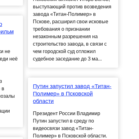
выступающий против возведения
завода «Титан-Полимер» в
Пскове, расширил свои исковые
о
требования о признании
фильм
незаконным разрешения на
строительство завода, в связи с
и не
чем городской суд отложил
реди неё
судебное заседание до 3 ма...
з
Путин запустил завод «Титан-
 в
Полимер» в Псковской
нозалы
области
ации
Президент России Владимир
Путин запустил в среду по
видеосвязи завод «Титан-
Полимер» в Псковской области.