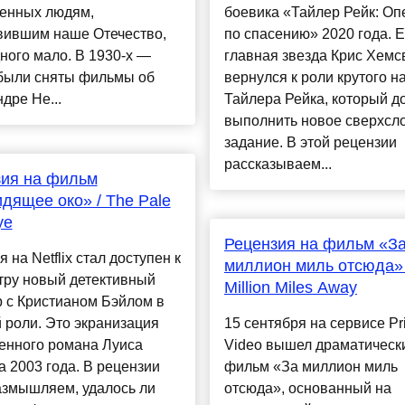
енных людям,
боевика «Тайлер Рейк: Оп
вившим наше Отечество,
по спасению» 2020 года. Е
ного мало. В 1930-х —
главная звезда Крис Хемс
 были сняты фильмы об
вернулся к роли крутого н
дре Не...
Тайлера Рейка, который д
выполнить новое сверхсл
задание. В этой рецензии
рассказываем...
зия на фильм
дящее око» / The Pale
ye
Рецензия на фильм «З
я на Netflix стал доступен к
миллион миль отсюда» 
тру новый детективный
Million Miles Away
 с Кристианом Бэйлом в
 роли. Это экранизация
15 сентября на сервисе Pr
енного романа Луиса
Video вышел драматическ
 2003 года. В рецензии
фильм «За миллион миль
азмышляем, удалось ли
отсюда», основанный на