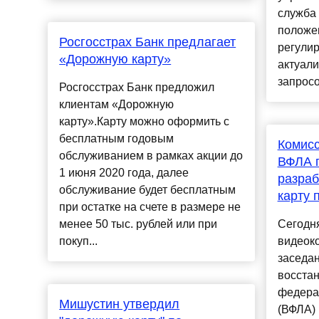
служба
положе
Росгосстрах Банк предлагает
регулир
«Дорожную карту»
актуали
запросо
Росгосстрах Банк предложил
клиентам «Дорожную
карту».Карту можно оформить с
бесплатным годовым
Комисс
обслуживанием в рамках акции до
ВФЛА 
1 июня 2020 года, далее
разраб
обслуживание будет бесплатным
карту 
при остатке на счете в размере не
менее 50 тыс. рублей или при
Сегодн
покуп...
видеок
заседан
восста
федерац
Мишустин утвердил
(ВФЛА) 