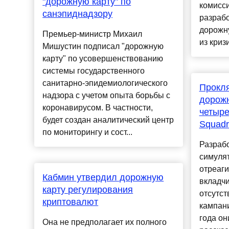
"дорожную карту" по
комисс
санэпиднадзору
разрабо
дорожн
Премьер-министр Михаил
из кризи
Мишустин подписал "дорожную
карту" по усовершенствованию
системы государственного
санитарно-эпидемиологического
Прокля
надзора с учетом опыта борьбы с
дорожн
коронавирусом. В частности,
четыре
будет создан аналитический центр
Squadr
по мониторингу и сост...
Разрабо
симулят
отреаг
Кабмин утвердил дорожную
вкладч
карту регулирования
отсутст
криптовалют
кампани
года о
Она не предполагает их полного