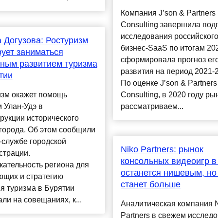
Компания J’son & Partners
Consulting завершила под
исследования российског
 Догузова: Ростуризм
бизнес-SaaS по итогам 2020
ует заниматься
сформировала прогноз ег
ным развитием туризма
развития на период 2021-2
тии
По оценке J’son & Partners
изм окажет помощь
Consulting, в 2020 году ры
 Улан-Удэ в
рассматриваем...
рукции исторического
города. Об этом сообщили
-службе городской
Niko Partners: рынок
страции.
консольных видеоигр в
ательность региона для
останется нишевым, но
ющих и стратегию
станет больше
я туризма в Бурятии
ли на совещаниях, к...
Аналитическая компания 
Partners в свежем исслед