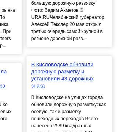
большую дорожную развязку
о рынка
Фото: Вадим Ахметов ©
 По
URA.RUЧелябинский губернатор
ынка
Алексей Текслер 20 мая открыл
. При
третью очередь самой крупной в
tners
регионе дорожной разв...
...
В Кисловодске обновили
ила
дорожную разметку и
установили 43 дорожных
за
знака
В Кисловодске на улицах города
Niko
обновили дорожную разметку: как
чевых
осевую, так и разметку
ого
пешеходных переходов Всего
нанесено 2589 квадратных