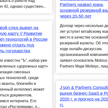
ывать о работе над
Partners назвал юань
n 42, однако существен...
основной резервной в
через 20-50 лет
Доллар через несколько д
вой след вывел на
лет уступит китайскому ю
ую карту // Развитие
место в качестве основно
ет-технологий в России
резервной валюты. Об это
жено отдать под
ходе онлайн-дискуссии,
ль государства
организованной компанией
ло известно “Ъ”, набор уже
заявил основатель Mobius 
овленных «дорожных карт»
Partners Марк Мобиус, пишет
изации сквозных
ых технологий, среди
 кванты, блокчейн и
J’son & Partners Consult
венный интеллект, может
рынок бизнес-SaaS в Р
иться документом,
2020 г. и прогноз на 20
имся интернета. Его
гг.
тал «Ростелеком», п...