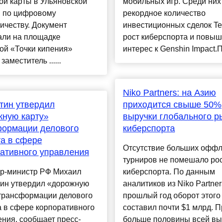
ой карты в Ульяновской
мобильных игр. Среди ни
и по цифровому
рекордное количество
ичеству. Документ
инвестиционных сделок Te
али на площадке
рост киберспорта и повы
ой «Точки кипения»
интерес к Genshin Impact.П
аместитель ......
Niko Partners: на Азию
тин утвердил
приходится свыше 50%
жную карту»
выручки глобального р
формации делового
киберспорта
а в сфере
Отсутствие больших оффл
ативного управления
турниров не помешало ро
р-министр РФ Михаил
киберспорта. По данным
ин утвердил «дорожную
аналитиков из Niko Partner
 трансформации делового
прошлый год оборот этого
 в сфере корпоративного
составил почти $1 млрд. П
ния, сообщает пресс-
больше половины всей вы