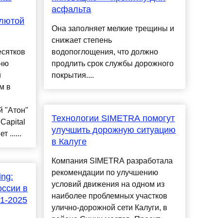
асфальта
алютой
Она заполняет мелкие трещины и
снижает степень
есятков
водопоглощения, что должно
аню
продлить срок службы дорожного
й
покрытия....
м в
 "Атон"
Технологии SIMETRA помогут
Capital
улучшить дорожную ситуацию
 ......
в Калуге
Компания SIMETRA разработала
рекомендации по улучшению
ing:
условий движения на одном из
оссии в
наиболее проблемных участков
21-2025
улично-дорожной сети Калуги, в