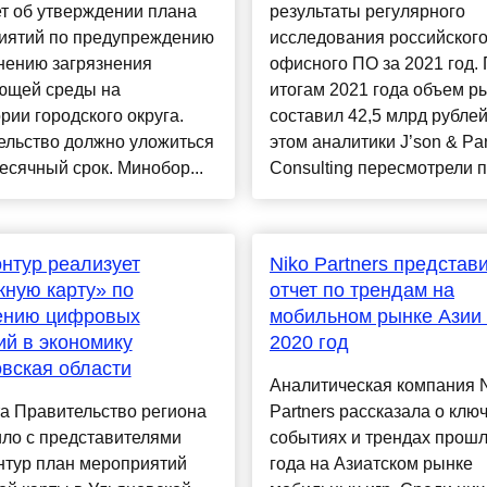
т об утверждении плана
результаты регулярного
иятий по предупреждению
исследования российског
нению загрязнения
офисного ПО за 2021 год.
ющей среды на
итогам 2021 года объем р
рии городского округа.
составил 42,5 млрд рублей
ельство должно уложиться
этом аналитики J’son & Par
есячный срок. Минобор...
Consulting пересмотрели пр
нтур реализует
Niko Partners представ
ную карту» по
отчет по трендам на
ению цифровых
мобильном рынке Азии 
й в экономику
2020 год
вская области
Аналитическая компания 
а Правительство региона
Partners рассказала о клю
ло с представителями
событиях и трендах прошл
нтур план мероприятий
года на Азиатском рынке