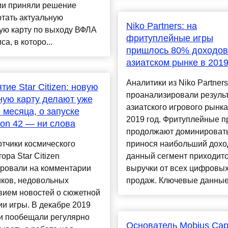
ии приняли решение
тать актуальную
Niko Partners: на
ую карту по выходу ВФЛА
фритуплейные игры
са, в которо...
пришлось 80% доходов
азиатском рынке в 2019
Аналитики из Niko Partners
тие Star Citizen: новую
проанализировали резуль
ую карту делают уже
азиатского игрового рынка
 месяца, о запуске
2019 год. Фритуплейные п
on 42 — ни слова
продолжают доминировать
тчики космического
принося наибольший дохо
ора Star Citizen
данный сегмент приходит
ировали на комментарии
выручки от всех цифровы
иков, недовольных
продаж. Ключевые данные 
вием новостей о сюжетной
и игры. В декабре 2019
ни пообещали регулярно
Основатель Mobius Capi