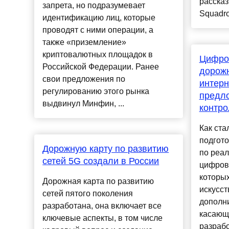
рассказ
запрета, но подразумевает
Squadro
идентификацию лиц, которые
проводят с ними операции, а
также «приземление»
криптовалютных площадок в
Цифро
Российской Федерации. Ранее
дорожн
свои предложения по
интерн
регулированию этого рынка
предло
выдвинул Минфин, ...
контро
Как ста
подгот
Дорожную карту по развитию
по реал
сетей 5G создали в России
цифров
которых
Дорожная карта по развитию
искусст
сетей пятого поколения
дополн
разработана, она включает все
касающ
ключевые аспекты, в том числе
разрабо