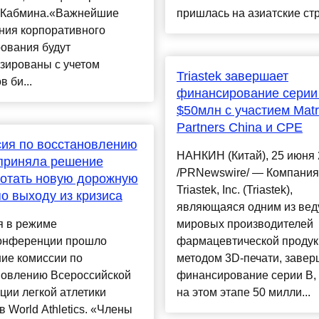
 Кабмина.«Важнейшие
пришлась на азиатские стр
ния корпоративного
ования будут
зированы с учетом
Triastek завершает
в би...
финансирование серии
$50млн с участием Matr
Partners China и CPE
ия по восстановлению
НАНКИН (Китай), 25 июня 2
приняла решение
/PRNewswire/ — Компания
отать новую дорожную
Triastek, Inc. (Triastek),
по выходу из кризиса
являющаяся одним из ве
я в режиме
мировых производителей
онференции прошло
фармацевтической продук
ие комиссии по
методом 3D-печати, заве
новлению Всероссийской
финансирование серии B,
ии легкой атлетики
на этом этапе 50 милли...
в World Athletics. «Члены