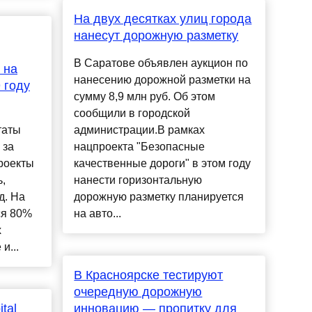
На двух десятках улиц города
нанесут дорожную разметку
В Саратове объявлен аукцион по
 на
нанесению дорожной разметки на
 году
сумму 8,9 млн руб. Об этом
сообщили в городской
таты
администрации.В рамках
 за
нацпроекта "Безопасные
роекты
качественные дороги" в этом году
,
нанести горизонтальную
д. На
дорожную разметку планируется
ся 80%
на авто...
х
и...
В Красноярске тестируют
очередную дорожную
tal
инновацию — пропитку для