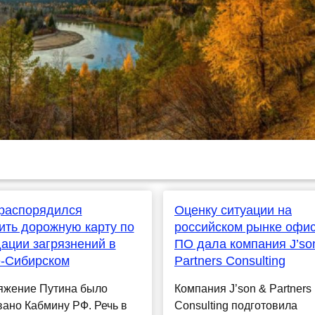
распорядился
Оценку ситуации на
ить дорожную карту по
российском рынке офи
ации загрязнений в
ПО дала компания J’so
е-Сибирском
Partners Consulting￼
яжение Путина было
Компания J’son & Partners
ано Кабмину РФ. Речь в
Consulting подготовила