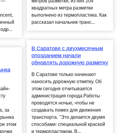
х —
метров разметки, из них 204
квадратных метра разметки
ncent,
выполнено из термопластика. Как
шенный
рассказал начальник транс...
одр...
В Саратове с двухмесячным
опозданием начали
обновлять дорожную разметку
ынка
В Саратове только начинают
наносить дорожную отметку. Об
айн-
этом сегодня отчитывается
сту
администрация города.Работы
проводятся ночью, чтобы не
s, за
создавать помех для движения
 рынка
транспорта. "Это делается двумя
ри этом
способами: специальной краской
ручки
и термопластиком. В...