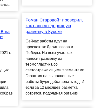
аны....
Роман Старовойт проверил,
как наносят дорожную
 B на
разметку в Курске
ix
Сейчас работы идут на
проспектах Дериглазова и
021 г.
Победы. На всех участках
наносят разметку из
термопластика со
дущих
светоотражающими элементами.
Гарантия на выполненные
ции
работы будет действовать год. И
ршила
если за 12 месяцев разметка
 собрав
сотрется, подрядная организ...