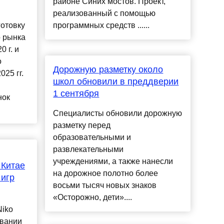
районе Синих мостов. Проект,
реализованный с помощью
готовку
программных средств ......
о рынка
 г. и
о
Дорожную разметку около
025 гг.
школ обновили в преддверии
1 сентября
нок
Специалисты обновили дорожную
разметку перед
образовательными и
развлекательными
учреждениями, а также нанесли
 Китае
на дорожное полотно более
 игр
восьми тысяч новых знаков
«Осторожно, дети»....
Niko
овании