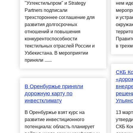
"Узтекстильпром" и Strategy
нем иде
Partners подписали
меропр
трехстороннее соглашение для
и устра
развития долгосрочных
окружа
отношений и повышения
террито
конкурентоспособности
Правит
текстильных отраслей России и
в трехм
Узбекистана. В мероприятии
приняли ......
СКБ Ко
«дорож
В Оренбуржье приняли
внедр
дорожную карту по
решени
инвестклимату
Ульяно
В Оренбуржье взят курс на
13 март
развитие инвестиционного
утверди
потенциала: область планирует
СКБ Ко