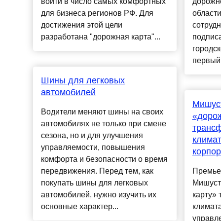
войти в число самых комфортных
дорожн
для бизнеса регионов РФ. Для
област
достижения этой цели
сотрудн
разработана "дорожная карта"...
подпис
городск
первый з
Шины для легковых
автомобилей
Мишус
Водители меняют шины на своих
«доро
автомобилях не только при смене
транс
сезона, но и для улучшения
климат
управляемости, повышения
корпор
комфорта и безопасности о время
передвижения. Перед тем, как
Премье
покупать шины для легковых
Мишуст
автомобилей, нужно изучить их
карту»
основные характер...
климата
управле