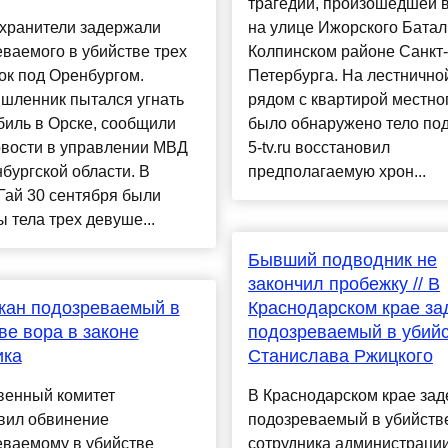
трагедии, произошедшей 
хранители задержали
на улице Ижорского Батал
ваемого в убийстве трех
Колпинском районе Санкт-
ок под Оренбургом.
Петербурга. На лестничной
шленник пытался угнать
рядом с квартирой местно
биль в Орске, сообщили
было обнаружено тело под
вости в управлении МВД
5-tv.ru восстановил
бургской области. В
предполагаемую хрон...
Гай 30 сентября были
 тела трех девуше...
Бывший подводник не
закончил пробежку // В
жан подозреваемый в
Краснодарском крае з
ве вора в законе
подозреваемый в убий
ика
Станислава Ржицкого
венный комитет
В Краснодарском крае за
вил обвинение
подозреваемый в убийств
еваемому в убийстве
сотрудника администрации