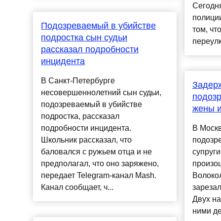
Сегодня
полици
Подозреваемый в убийстве
том, чт
подростка сын судьи
переулк
рассказал подробности
инцидента
В Санкт-Петербурге
Задер
несовершеннолетний сын судьи,
подозр
подозреваемый в убийстве
жены и
подростка, рассказал
подробности инцидента.
В Моск
Школьник рассказал, что
подозр
баловался с ружьем отца и не
супруги
предполагал, что оно заряжено,
произо
передает Telegram-канал Mash.
Волоко
Канал сообщает, ч...
зарезал
Двух н
ними де