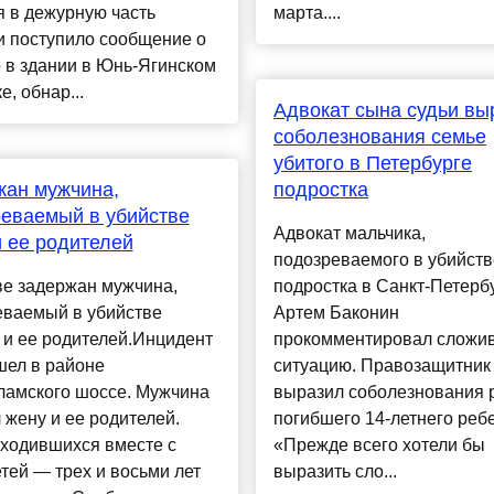
 в дежурную часть
марта....
и поступило сообщение о
о в здании в Юнь-Ягинском
е, обнар...
Адвокат сына судьи вы
соболезнования семье
убитого в Петербурге
жан мужчина,
подростка
еваемый в убийстве
Адвокат мальчика,
 ее родителей
подозреваемого в убийств
ве задержан мужчина,
подростка в Санкт-Петербу
еваемый в убийстве
Артем Баконин
 и ее родителей.Инцидент
прокомментировал сложи
шел в районе
ситуацию. Правозащитник
ламского шоссе. Мужчина
выразил соболезнования
 жену и ее родителей.
погибшего 14-летнего ребе
аходившихся вместе с
«Прежде всего хотели бы
тей — трех и восьми лет
выразить сло...