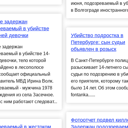
июня, подозреваемый в у
в Волгограде иностранного 
е задержан
еваемый в убийстве
ней девочки
Убийство подростка в
Петербурге: сын судьи
е задержан
объявлен в розыск
ваемый в убийстве 14-
девочки, тело которой
В Санкт-Петербурге поли
айдено в лесополосе
разыскивает 14-летнего с
 сообщает официальный
судьи по подозрению в уб
авитель МВД Ирина Волк.
его приятеля, которому та
еваемый - мужчина 1978
было 14 лет. Об этом сооб
ждения из села Засечное.
fontanka......
с ним работают следоват...
Фотоотчет подвел килле
реваемый в жестоком
Задержан подозреваем