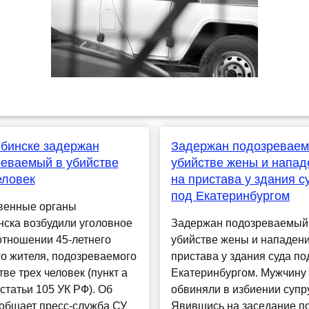
бинске задержан
Задержан подозреваем
еваемый в убийстве
убийстве жены и напад
еловек
на пристава у здания с
под Екатеринбургом
венные органы
ска возбудили уголовное
Задержан подозреваемый
отношении 45-летнего
убийстве жены и нападени
о жителя, подозреваемого
пристава у здания суда по
тве трех человек (пункт а
Екатеринбургом. Мужчину
 статьи 105 УК РФ). Об
обвиняли в избиении супру
ообщает пресс-служба СУ
Явившись на заседание по