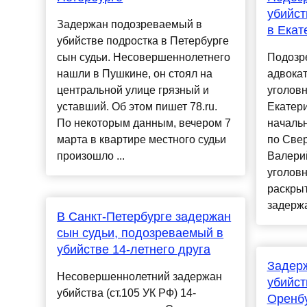
убийст
Задержан подозреваемый в
в Екат
убийстве подростка в Петербурге
сын судьи. Несовершеннолетнего
Подозр
нашли в Пушкине, он стоял на
адвока
центральной улице грязный и
уголовн
уставший. Об этом пишет 78.ru.
Екатер
По некоторым данным, вечером 7
началь
марта в квартире местного судьи
по Све
произошло ...
Валери
уголовн
раскрыт
задержат
В Санкт-Петербурге задержан
сын судьи, подозреваемый в
убийстве 14-летнего друга
Задер
Несовершеннолетний задержан
убийст
убийства (ст.105 УК РФ) 14-
Оренб