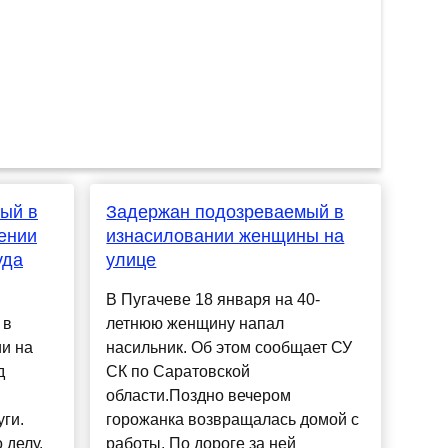
ый в
Задержан подозреваемый в
ении
изнасиловании женщины на
уда
улице
В Пугачеве 18 января на 40-
 в
летнюю женщину напал
и на
насильник. Об этом сообщает СУ
д
СК по Саратовской
области.Поздно вечером
ги.
горожанка возвращалась домой с
 делу,
работы. По дороге за ней