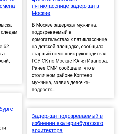
есмена
пятикласснице задержан в
Москве
зыска
В Москве задержан мужчина,
 следам
подозреваемый в
домогательствах к пятикласснице
е 62-
на детской площадке, сообщила
са
старший помощник руководителя
рсий,
ГСУ СК по Москве Юлия Иванова.
Ранее СМИ сообщали, что в
столичном районе Коптево
мужчина, заявив девочке-
подростк...
бурге
Задержан подозреваемый в
избиении екатеринбургского
сти
архитектора