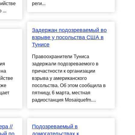
бийстве
реги...
...
Задержан подозреваемый во
взрыве у посольства США в
Тунисе
Правоохранители Туниса
ция
задержали подозреваемого в
ына
причастности к организации
ийстве
взрыва у американского
кже
посольства. Об этом сообщила в
щает
пятницу, 6 марта, местная
радиостанция Mosaiquefm....
ра //
Подозреваемый в
ый по
домогательствах к