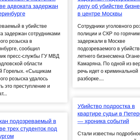
ве адвоката задержан
делу об убийстве бизн
еринбурге
в центре Москвы
еваемый в убийстве
Сотрудники уголовного ро
та задержан сотрудниками
полиции и СКР по горячим
ого розыска в
задержали в Москве
инбурге, сообщил
подозреваемого в убийств
ник пресс-службы ГУ МВД
летнего бизнесмена Огане
рдловской области
Камаряна. По одной из ве
й Горелых. «Сыщикам
речь идет о криминальной
ого розыска удалось
разборке....
ь это преступление и
...
Убийство подростка в
квартире судьи в Петер
жан подозреваемый в
— хроника событий
ве трех студенток под
Стали известны подробно
ургом