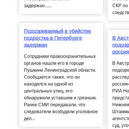
задержан......
СКР по 
следств
Подозреваемый в убийстве
подростка в Петербурге
В Авст
задержан
подозр
росси
Сотрудники правоохранительных
органов нашли его в городе
В Авст
Пушкине Ленинградской области.
подозр
Сообщается также, что он
рассле
находился на одной из
россиян
центральных улиц, его
РИА Но
обнаружили уставшим и грязным.
предст
Ранее СМИ передавали, что
Нижняя
следователи возбудили уголовное
Штамми
дел...
агентст
суд, уто