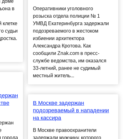
в доме
ьона в
Оперативники уголовного
розыска отдела полиции № 1
 клетке
УМВД Екатеринбурга задержали
го судьи
подозреваемого в жестоком
ростка.
избиении архитектора
Александра Кротова. Как
сообщили Znak.com в пресс-
службе ведомства, им оказался
33-летний, ранее не судимый
местный житель...
адержан
стве
В Москве задержан
подозреваемый в нападении
на кассира
держан
е
В Москве правоохранители
 города
задержали мужчину, которого