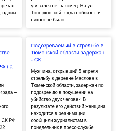
зарезал
увязался незнакомец. На ул.
, одним
Топорковской, когда поблизости
никого не было...
.
Подозреваемый в стрельбе в
стве
Тюменской области задержан
- СК
РФ на
Мужчина, открывший 5 апреля
стрельбу в деревне Маслова в
ий
Тюменской области, задержан по
града –
подозрению в покушении на
убийство двух человек. В
ного
результате его действий женщина
находится в реанимации,
е СК РФ
сообщили журналистам в
 22
понедельник в пресс-службе