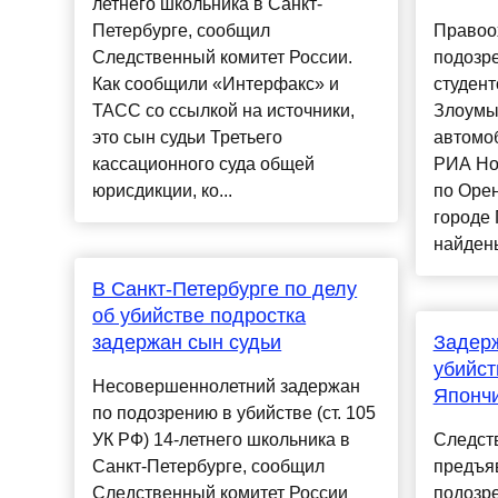
летнего школьника в Санкт-
Петербурге, сообщил
Правоо
Следственный комитет России.
подозре
Как сообщили «Интерфакс» и
студент
ТАСС со ссылкой на источники,
Злоумы
это сын судьи Третьего
автомо
кассационного суда общей
РИА Но
юрисдикции, ко...
по Орен
городе 
найдены
В Санкт-Петербурге по делу
об убийстве подростка
задержан сын судьи
Задер
убийст
Несовершеннолетний задержан
Японч
по подозрению в убийстве (ст. 105
УК РФ) 14-летнего школьника в
Следст
Санкт-Петербурге, сообщил
предъя
Следственный комитет России
подозр