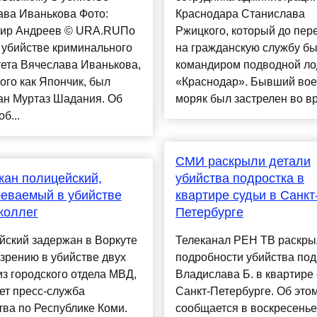
ава Иванькова Фото:
Краснодара Станислава
ир Андреев © URA.RUПо
Ржицкого, который до пер
 убийстве криминального
на гражданскую службу б
ета Вячеслава Иванькова,
командиром подводной ло
ого как Япончик, был
«Краснодар». Бывший во
ан Муртаз Шадания. Об
моряк был застрелен во вр
б...
СМИ раскрыли детали
ан полицейский,
убийства подростка в
еваемый в убийстве
квартире судьи в Санкт
коллег
Петербурге
йский задержан в Воркуте
Телеканал РЕН ТВ раскры
зрению в убийстве двух
подробности убийства под
из городского отдела МВД,
Владислава Б. в квартире 
ет пресс-служба
Санкт-Петербурге. Об это
ва по Республике Коми.
сообщается в воскресенье