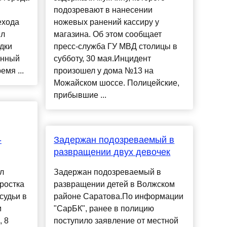
подозревают в нанесении
ехода
ножевых ранений кассиру у
ыл
магазина. Об этом сообщает
дки
пресс-служба ГУ МВД столицы в
енный
субботу, 30 мая.Инцидент
емя ...
произошел у дома №13 на
Можайском шоссе. Полицейские,
прибывшие ...
-
Задержан подозреваемый в
развращении двух девочек
л
Задержан подозреваемый в
ростка
развращении детей в Волжском
судьи в
районе Саратова.По информации
м
"СарБК", ранее в полицию
, 8
поступило заявление от местной