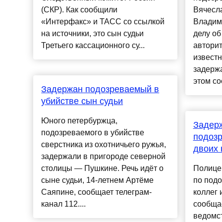
(СКР). Как сообщили
Вячесл
«Интерфакс» и ТАСС со ссылкой
Владим
на источники, это сын судьи
делу об
Третьего кассационного су...
авторит
известн
задерж
этом соо
Задержан подозреваемый в
убийстве сын судьи
Юного петербуржца,
Задерж
подозреваемого в убийстве
подозр
сверстника из охотничьего ружья,
двоих 
задержали в пригороде северной
столицы — Пушкине. Речь идёт о
Полице
сыне судьи, 14-летнем Артёме
по подо
Саяпине, сообщает телеграм-
коллег 
канал 112....
сообща
ведомст