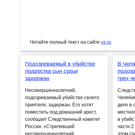
Читайте полный текст на сайте
vz.ru
Подозреваемый в убийстве
В Челя
подростка сын судьи
подозр
задержан
трех ч
Несовершеннолетний,
Следст
подозреваемый убийстве своего
Челябин
приятеля, задержан. Его хотят
дело в 
поместить под домашний арест,
местног
сообщает Следственный комитет
в убийс
России. «Стрелявший
части 2
несовершеннолетний
этом с