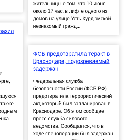
жительницы о том, что 10 июня
около 17 час. в лифте одного из
домов на улице Усть-Курдюмской
незнакомый гражд...
разил
ФСБ предотвратила теракт в
Краснодаре, подозреваемый
задержан
е
рге,
Федеральная служба
безопасности России (ФСБ РФ)
вшуюся
предотвратила террористический
 также
акт, который был запланирован в
 родным
Краснодаре. Об этом сообщает
нка.
пресс-служба силового
ведомства. Сообщается, что в
ходе спецоперации был задержан