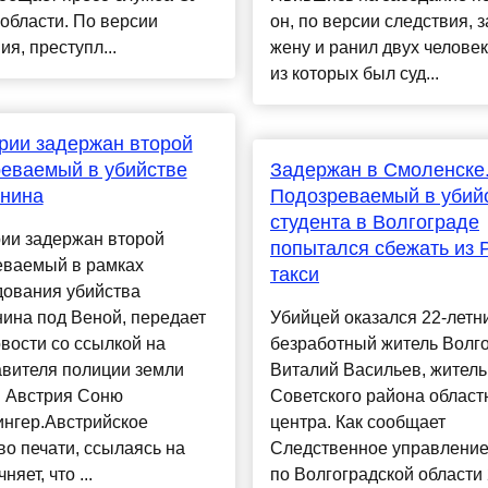
области. По версии
он, по версии следствия, 
ия, преступл...
жену и ранил двух человек
из которых был суд...
рии задержан второй
еваемый в убийстве
Задержан в Смоленске
янина
Подозреваемый в убий
студента в Волгограде
рии задержан второй
попытался сбежать из 
еваемый в рамках
такси
дования убийства
ина под Веной, передает
Убийцей оказался 22-летн
вости со ссылкой на
безработный житель Волго
авителя полиции земли
Виталий Васильев, житель
 Австрия Соню
Советского района област
нгер.Австрийское
центра. Как сообщает
во печати, ссылаясь на
Следственное управлени
чняет, что ...
по Волгоградской области