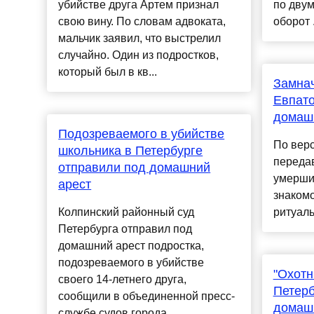
убийстве друга Артем признал
по двум
свою вину. По словам адвоката,
оборот .
мальчик заявил, что выстрелил
случайно. Один из подростков,
который был в кв...
Замна
Евпато
домаш
Подозреваемого в убийстве
По верс
школьника в Петербурге
переда
отправили под домашний
умерши
арест
знакомо
Колпинский районный суд
ритуаль
Петербурга отправил под
домашний арест подростка,
подозреваемого в убийстве
"Охотн
своего 14-летнего друга,
Петерб
сообщили в объединенной пресс-
домаш
службе судов города.