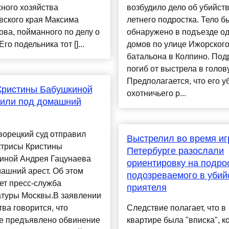
ного хозяйства
возбудило дело об убийств
вского края Максима
летнего подростка. Тело б
ва, пойманного по делу о
обнаружено в подъезде од
Его подельника тот []...
домов по улице Ижорског
батальона в Колпино. Под
погиб от выстрела в голову
Предполагается, что его у
Кристины Бабушкиной
охотничьего р...
вили под домашний
ворецкий суд отправил
Выстрелил во время иг
ктрисы Кристины
Петербурге разослали
иной Андрея Гацунаева
ориентировку на подрос
ашний арест. Об этом
подозреваемого в убий
ет пресс-служба
приятеля
атуры Москвы.В заявлении
ва говорится, что
Следствие полагает, что в
е предъявлено обвинение
квартире была "вписка", к