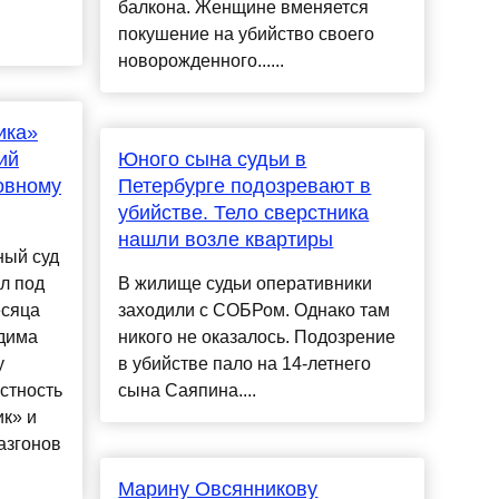
балкона. Женщине вменяется
покушение на убийство своего
новорожденного......
ика»
ий
Юного сына судьи в
ловному
Петербурге подозревают в
убийстве. Тело сверстника
нашли возле квартиры
ный суд
л под
В жилище судьи оперативники
есяца
заходили с СОБРом. Однако там
дима
никого не оказалось. Подозрение
у
в убийстве пало на 14-летнего
стность
сына Саяпина....
к» и
азгонов
Марину Овсянникову