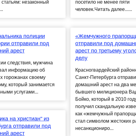
 статьям: незаконный
посетило не менее пяти
..
человек.Читать далее......
чальника полиции
«Жемчужного прапорщ
рии отправили под
отправили под домашн
ний арест
арест по третьему уго
делу
ии следствия, мужчина
вал информацию об
Красногвардейский район
х горожанах своему
Санкт-Петербурга отправи
му, который занимается
домашний арест на два м
ными услугами...
бывшего милиционера Ва
Бойко, который в 2010 год
получил скандальную изве
как «жемчужный прапорщи
ика на христиан" из
стал символом жестоких р
урга отправили под
несанкциониро...
ний арест