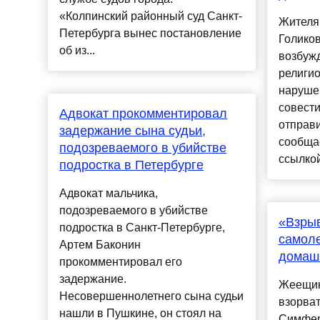
«Колпинский районный суд Санкт-
Жителя
Петербурга вынес постановление
Голиков
об из...
возбуж
религио
наруше
совести
Адвокат прокомментировал
отправи
задержание сына судьи,
сообща
подозреваемого в убийстве
ссылкой 
подростка в Петербурге
Адвокат мальчика,
подозреваемого в убийстве
«Взры
подростка в Санкт-Петербурге,
самоле
Артем Баконин
домаш
прокомментировал его
задержание.
Жеещин
Несовершеннолетнего сына судьи
взорват
нашли в Пушкине, он стоял на
Симфер