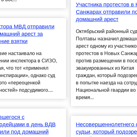
Участника протестов в
Санжарах отправили п
домашний арест
ктора МВД отправили
Октябрьский районный су
машний арест за
Полтавы назначил домаш
ние взятки
арест одному из участнико
вие настаивало на
протестов в Новых Санжа
ении инспектора в СИЗО,
против размещении в пос
я, что тот «применял
эвакуированных из Китая
нспирации», однако суд
граждан, который подозре
это «переоценкой
в попытке наезда на сотр
остей» подсудимого....
Национальной гвардии во
время...
вшегося с
рдейцами в день ВДВ
Несовершеннолетнего 
вили под домашний
судьи, который подозр