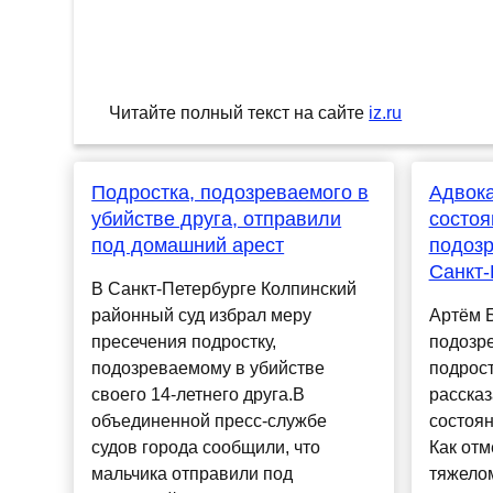
Читайте полный текст на сайте
iz.ru
Подростка, подозреваемого в
Адвока
убийстве друга, отправили
состоя
под домашний арест
подозр
Санкт-
В Санкт-Петербурге Колпинский
районный суд избрал меру
Артём Б
пресечения подростку,
подозре
подозреваемому в убийстве
подрост
своего 14-летнего друга.В
рассказ
объединенной пресс-службе
состоян
судов города сообщили, что
Как отм
мальчика отправили под
тяжелом