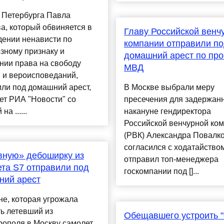
 Петербурга Павла
а, который обвиняется в
Главу Российской венч
дении ненависти по
компании отправили п
зному признаку и
домашний арест по про
нии права на свободу
МВД
 и вероисповеданий,
ли под домашний арест,
В Москве выбрали меру
ет РИА "Новости" со
пресечения для задержан
на ......
накануне гендиректора
Российской венчурной ко
(РВК) Александра Повалко
согласился с ходатайство
вную» дебоширку из
отправил топ-менеджера
та S7 отправили под
госкомпании под []...
ний арест
е, которая угрожала
ь летевший из
Обещавшего устроить "
ополя в Москву самолет,