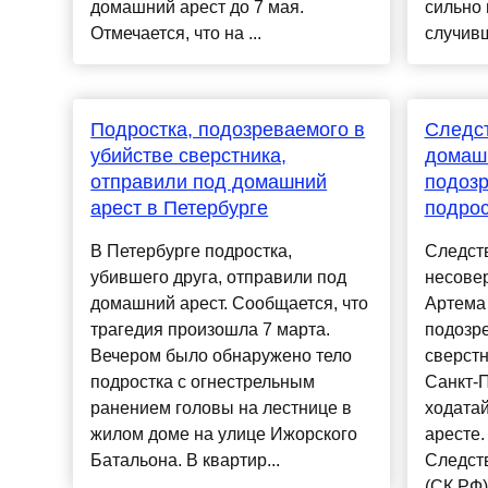
домашний арест до 7 мая.
сильно 
Отмечается, что на ...
случивш
Подростка, подозреваемого в
Следст
убийстве сверстника,
домаш
отправили под домашний
подозр
арест в Петербурге
подрос
В Петербурге подростка,
Следст
убившего друга, отправили под
несове
домашний арест. Сообщается, что
Артема 
трагедия произошла 7 марта.
подозре
Вечером было обнаружено тело
сверстн
подростка с огнестрельным
Санкт-П
ранением головы на лестнице в
ходата
жилом доме на улице Ижорского
аресте.
Батальона. В квартир...
Следст
(СК РФ) 