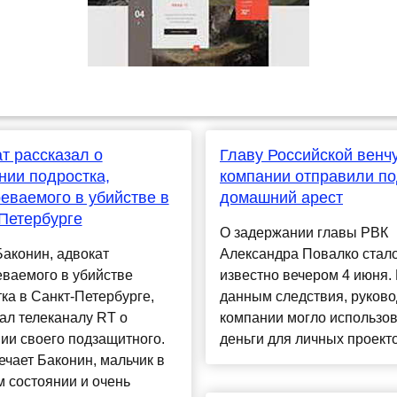
т рассказал о
Главу Российской венч
нии подростка,
компании отправили п
еваемого в убийстве в
домашний арест
Петербурге
О задержании главы РВК
аконин, адвокат
Александра Повалко стал
ваемого в убийстве
известно вечером 4 июня.
ка в Санкт-Петербурге,
данным следствия, руково
ал телеканалу RT о
компании могло использов
ии своего подзащитного.
деньги для личных проекто
ечает Баконин, мальчик в
 состоянии и очень