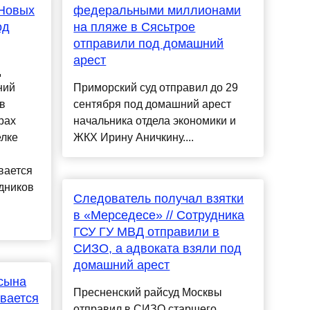
 Новых
федеральными миллионами
од
на пляже в Сясьтрое
отправили под домашний
арест
д
ний
Приморский суд отправил до 29
в
сентября под домашний арест
рах
начальника отдела экономики и
елке
ЖКХ Ирину Аничкину....
вается
удников
Следователь получал взятки
в «Мерседесе» // Сотрудника
ГСУ ГУ МВД отправили в
СИЗО, а адвоката взяли под
домашний арест
сына
Пресненский райсуд Москвы
евается
отправил в СИЗО старшего