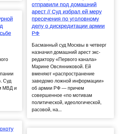
отправили под домашний
арест // Суд избрал ей меру
урной
пресечения по уголовному
од
делу о дискредитации армии
сьбе
РФ
Басманный суд Москвы в четверг
назначил домашний арест экс-
ного
редактору «Первого канала»
Марине Овсянниковой. Ей
мпании
вменяют «распространение
. Суд
заведомо ложной информации»
м МВД и
об армии РФ — причем
совершенное «по мотивам
политической, идеологической,
расовой, на...
охоту