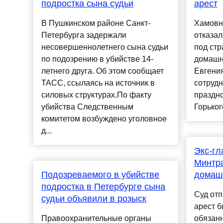
подростка сына судьи
арест
В Пушкинском районе Санкт-
Хамовн
Петербурга задержали
отказал
несовершеннолетнего сына судьи
под стр
по подозрению в убийстве 14-
домашн
летнего друга. Об этом сообщает
Евгения
ТАСС, ссылаясь на источник в
сотрудн
силовых структурах.По факту
праздн
убийства Следственным
Горького
комитетом возбуждено уголовное
д...
Экс-гл
Минтра
Подозреваемого в убийстве
домаш
подростка в Петербурге сына
Суд от
судьи объявили в розыск
арест 
Правоохранительные органы
обязанн