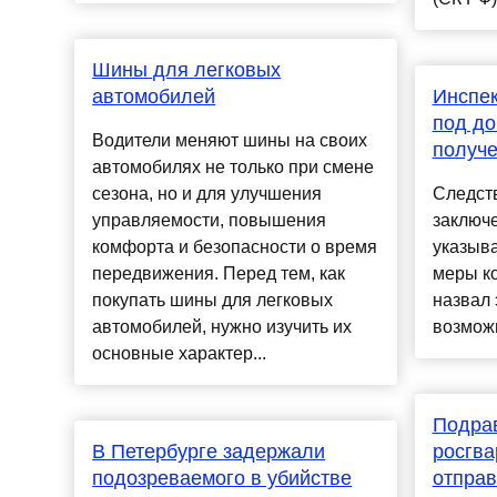
Шины для легковых
автомобилей
Инспе
под до
Водители меняют шины на своих
получе
автомобилях не только при смене
сезона, но и для улучшения
Следст
управляемости, повышения
заключ
комфорта и безопасности о время
указыва
передвижения. Перед тем, как
меры ко
покупать шины для легковых
назвал 
автомобилей, нужно изучить их
возможн
основные характер...
Подра
В Петербурге задержали
росгва
подозреваемого в убийстве
отпра