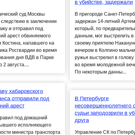
в убийстве, задержали
ический суд Москвы
В пригороде Санкт-Петерб
 следствию в заключении
задержан 14-летний Артем
ажу и отправил под
который, по предварител
ий арест обвиняемого
данным, мог выстрелить в
 Костина, напавшего на
своему приятелю Наканун
ика Росгвардии во время
вечером в Колпино мальчи
ования дня ВДВ в Парке
ружья выстрелил в голову 
 2 августа....
во время молодежной веч
По некоторым данны...
аву хабаровского
нса отправили под
В Петербурге
ний арест
несовершеннолетнего 
судьи заподозрили в у
правил под домашний
друга
бывшего исполняющего
ости министра транспорта
Управление СК по Петерб