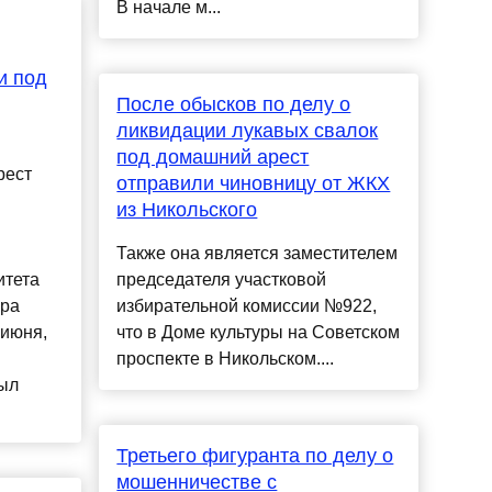
В начале м...
и под
После обысков по делу о
ликвидации лукавых свалок
под домашний арест
рест
отправили чиновницу от ЖКХ
из Никольского
Также она является заместителем
итета
председателя участковой
ера
избирательной комиссии №922,
 июня,
что в Доме культуры на Советском
проспекте в Никольском....
ыл
Третьего фигуранта по делу о
мошенничестве с