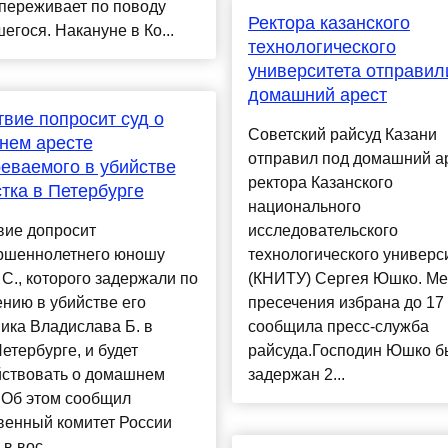
переживает по поводу
Ректора казанского
егося. Накануне в Ко...
технологического
университета отправил
домашний арест
вие попросит суд о
Советский райсуд Казани
нем аресте
отправил под домашний а
еваемого в убийстве
ректора Казанского
тка в Петербурге
национального
вие допросит
исследовательского
ршеннолетнего юношу
технологического универс
С., которого задержали по
(КНИТУ) Сергея Юшко. М
нию в убийстве его
пресечения избрана до 17
ика Владислава Б. в
сообщила пресс-служба
етербурге, и будет
райсуда.Господин Юшко б
йствовать о домашнем
задержан 2...
 Об этом сообщил
венный комитет России
в вос...