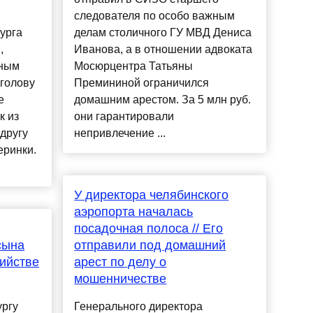
следователя по особо важным
урга
делам столичного ГУ МВД Дениса
,
Иванова, а в отношении адвоката
ьным
Мосюрцентра Татьяны
 голову
Премининой ограничился
е
домашним арестом. За 5 млн руб.
к из
они гарантировали
другу
непривлечение ...
еринки.
У директора челябинского
аэропорта началась
посадочная полоса // Его
сына
отправили под домашний
бийстве
арест по делу о
мошенничестве
ургу
Генерального директора