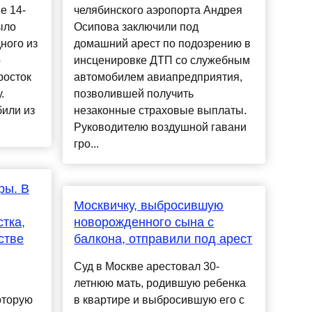
е 14-
челябинского аэропорта Андрея
ыло
Осипова заключили под
ного из
домашний арест по подозрению в
о
инсценировке ДТП со служебным
росток
автомобилем авиапредприятия,
.
позволившей получить
били из
незаконные страховые выплаты.
Руководителю воздушной гавани
гро...
ры. В
Москвичку, выбросившую
тка,
новорожденного сына с
стве
балкона, отправили под арест
Суд в Москве арестовал 30-
летнюю мать, родившую ребенка
оторую
в квартире и выбросившую его с