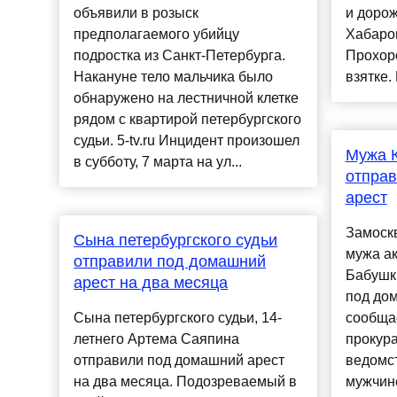
объявили в розыск
и дорож
предполагаемого убийцу
Хабаро
подростка из Санкт-Петербурга.
Прохоро
Накануне тело мальчика было
взятке. 
обнаружено на лестничной клетке
рядом с квартирой петербургского
судьи. 5-tv.ru Инцидент произошел
Мужа 
в субботу, 7 марта на ул...
отпра
арест
Замоск
Сына петербургского судьи
мужа а
отправили под домашний
Бабушк
арест на два месяца
под дом
Сына петербургского судьи, 14-
сообща
летнего Артема Саяпина
прокур
отправили под домашний арест
ведомст
на два месяца. Подозреваемый в
мужчин