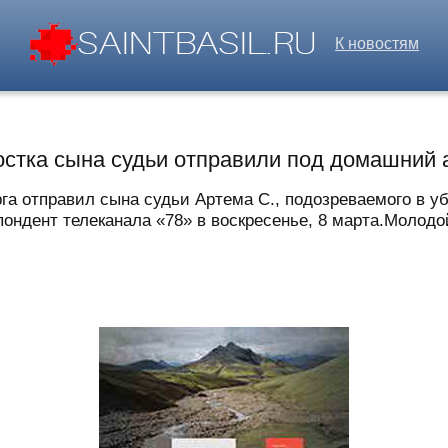
К новостям
остка сына судьи отправили под домашний 
рга отправил сына судьи Артема С., подозреваемого в у
ндент телеканала «78» в воскресенье, 8 марта.Молодой