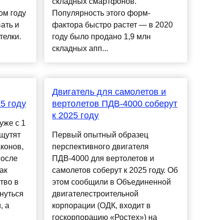
складных смартфонов.
ом году
Популярность этого форм-
ать и
фактора быстро растет — в 2020
телки.
году было продано 1,9 млн
складных апп...
Двигатель для самолетов и
5 году
вертолетов ПДВ-4000 соберут
к 2025 году
уже с 1
ощутят
Первый опытный образец
конов,
перспективного двигателя
после
ПДВ-4000 для вертолетов и
ак
самолетов соберут к 2025 году. Об
тво в
этом сообщили в Объединенной
нуться
двигателестроительной
, а
корпорации (ОДК, входит в
госкорпорацию «Ростех») на