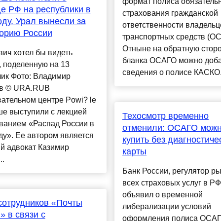
формат полиса обязатель
е РФ на республики в
страхования гражданской
оду. Урал вынесли за
ответственности владельц
орию России
транспортных средств (ОС
Отныне на обратную стор
ич хотел бы видеть
бланка ОСАГО можно доб
 поделенную на 13
сведения о полисе КАСКО. 
лик Фото: Владимир
в © URA.RUВ
ательном центре Powi? le
ше выступили с лекцией
Техосмотр временно
ванием «Распад России в
отменили: ОСАГО мож
ду». Ее автором является
купить без диагностиче
й адвокат Казимир
карты
..
Банк России, регулятор р
всех страховых услуг в РФ
объявил о временной
сотрудников «Почты
либерализации условий
» в связи с
оформления полиса ОСАГ