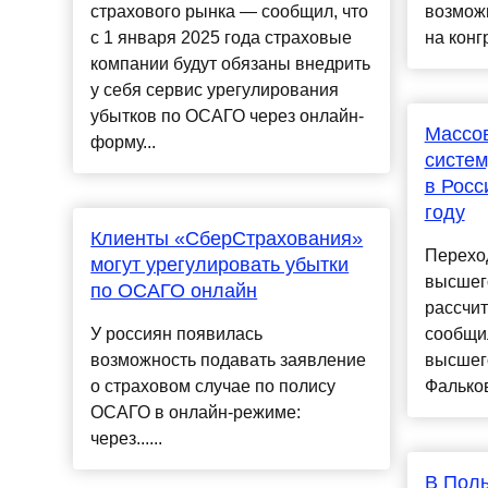
страхового рынка — сообщил, что
возмож
с 1 января 2025 года страховые
на конг
компании будут обязаны внедрить
у себя сервис урегулирования
убытков по ОСАГО через онлайн-
Массо
форму...
систем
в Росс
году
Клиенты «СберСтрахования»
Перехо
могут урегулировать убытки
высшег
по ОСАГО онлайн
рассчит
У россиян появилась
сообщил
возможность подавать заявление
высшег
о страховом случае по полису
Фальков.
ОСАГО в онлайн-режиме:
через......
В Поль