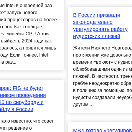
я Intel в очередной раз
ёт запуск нового
В России призвали
ния процессоров на более
законодательно
 срок. Как сообщает
урегулировать работу
es, линейка CPU Arrow
нудистских пляжей
 выйдет в 2024 году, как
валось, а появится лишь
Жители Нижнего Новгород
оду. Если точнее, Intel
протяжении уже довольно 
а раз...
времени «воюют» с нудис
облюбовавшими один из 
пляжей. В частности, трен
гребле неоднократно обр
ров: FIS не будет
в полицию за помощью, по
ником проведения
нудисты создавали неудоб
5 по сноуборду и
другим...
йлу в России
тало известно, что совет
мет решение о
МВД готово урегулиров