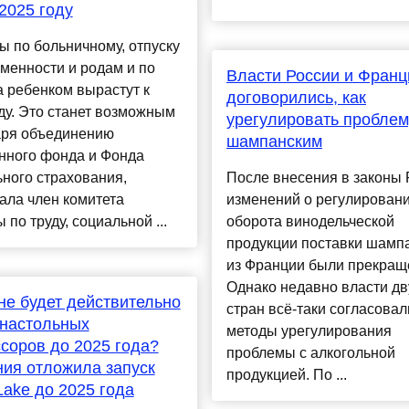
 2025 году
 по больничному, отпуску
менности и родам и по
Власти России и Франц
а ребенком вырастут к
договорились, как
ду. Это станет возможным
урегулировать проблем
аря объединению
шампанским
нного фонда и Фонда
ного страхования,
После внесения в законы
ала член комитета
изменений о регулирован
 по труду, социальной ...
оборота винодельческой
продукции поставки шамп
из Франции были прекращ
Однако недавно власти дв
l не будет действительно
стран всё-таки согласовал
 настольных
методы урегулирования
соров до 2025 года?
проблемы с алкогольной
ия отложила запуск
продукцией. По ...
Lake до 2025 года