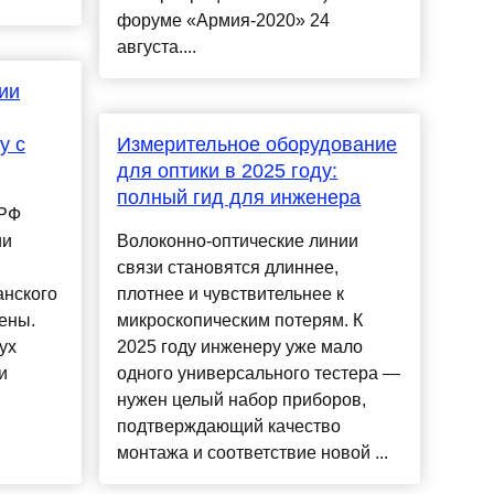
форуме «Армия-2020» 24
августа....
ии
у с
Измерительное оборудование
для оптики в 2025 году:
полный гид для инженера
 РФ
ии
Волоконно-оптические линии
связи становятся длиннее,
анского
плотнее и чувствительнее к
ены.
микроскопическим потерям. К
ух
2025 году инженеру уже мало
и
одного универсального тестера —
нужен целый набор приборов,
подтверждающий качество
монтажа и соответствие новой ...