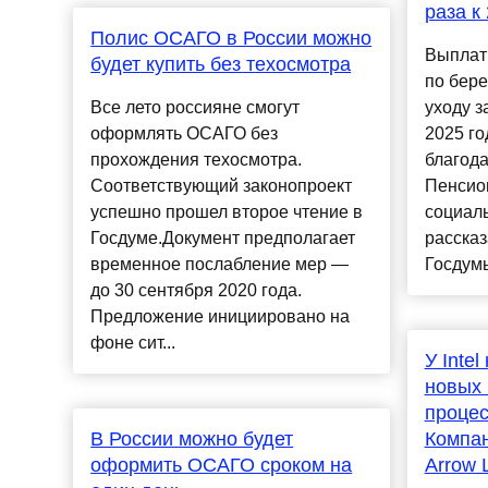
раза к
Полис ОСАГО в России можно
Выплаты
будет купить без техосмотра
по бере
Все лето россияне смогут
уходу з
оформлять ОСАГО без
2025 го
прохождения техосмотра.
благод
Соответствующий законопроект
Пенсио
успешно прошел второе чтение в
социаль
Госдуме.Документ предполагает
рассказ
временное послабление мер —
Госдумы
до 30 сентября 2020 года.
Предложение инициировано на
фоне сит...
У Inte
новых
процес
В России можно будет
Компан
оформить ОСАГО сроком на
Arrow 