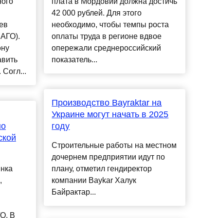
ного
плата в Мордовии должна достичь
42 000 рублей. Для этого
ев
необходимо, чтобы темпы роста
АГО).
оплаты труда в регионе вдвое
ону
опережали среднероссийский
авить
показатель...
Согл...
Производство Bayraktar на
Украине могут начать в 2025
но
году
ской
Строительные работы на местном
дочернем предприятии идут по
ынка
плану, отметил гендиректор
,
компании Baykar Халук
Байрактар...
О. В