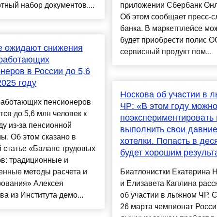
тный набор документов....
приложении Сбербанк Онл
Об этом сообщает пресс-
банка. В маркетплейсе мо
будет приобрести полис 
е ожидают снижения
сервисный продукт пом...
 работающих
неров в России до 5,6
2025 году
Носкова об участии в 
работающих пенсионеров
ЧР: «В этом году можн
тся до 5,6 млн человек к
поэкспериментировать 
ду из-за пенсионной
выполнить свои давни
. Об этом сказано в
хотелки. Попасть в дес
 статье «Баланс трудовых
будет хорошим результ
в: традиционные и
енные методы расчета и
Биатлонистки Екатерина 
ования» Алексея
и Елизавета Каплина расс
а из Института демо...
об участии в лыжном ЧР. С
26 марта чемпионат Росси