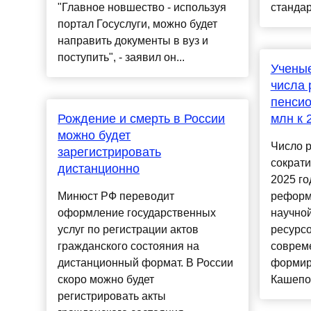
"Главное новшество - используя
стандар
портал Госуслуги, можно будет
направить документы в вуз и
поступить", - заявил он...
Учены
числа
пенсио
Рождение и смерть в России
млн к 
можно будет
Число 
зарегистрировать
сократи
дистанционно
2025 го
Минюст РФ переводит
реформы
оформление государственных
научной
услуг по регистрации актов
ресурсо
гражданского состояния на
соврем
дистанционный формат. В России
формир
скоро можно будет
Кашепов
регистрировать акты