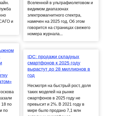
айн.
Вселенной в ультрафиолетовом и
служба
видимом диапазонах
жно
электромагнитного спектра,
ОСАГО и
намечен на 2025 год. Об этом
говорится на страницах свежего
номера журнала...
лыжном
о
IDC: продажи складных
и
смартфонов к 2025 году
е
вырастут до 28 миллионов в
ятку
год
атом»
Несмотря на быстрый рост, доля
Носкова
таких моделей на рынке
казали
смартфонов в 2025 году не
 18 по
превысит и 2%. В 2021 году в
и по
мире было продано 7,1 млн