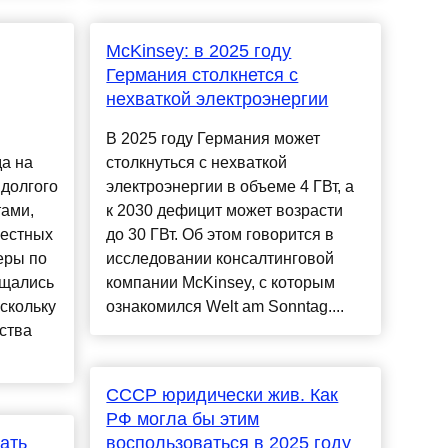
McKinsey: в 2025 году
Германия столкнется с
нехваткой электроэнергии
В 2025 году Германия может
а на
столкнуться с нехваткой
долгого
электроэнергии в объеме 4 ГВт, а
тами,
к 2030 дефицит может возрасти
местных
до 30 ГВт. Об этом говорится в
еры по
исследовании консалтинговой
ащались
компании McKinsey, с которым
скольку
ознакомился Welt am Sonntag....
ства
СССР юридически жив. Как
РФ могла бы этим
ать
воспользоваться в 2025 году