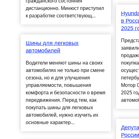
гражданского состояния
дистанционно. Минюст приступил
Hyunda
к разработке соответствующ...
в Росс
2025 г
Предст
Шины для легковых
заявили
автомобилей
продаж
Водители меняют шины на своих
покупка
автомобилях не только при смене
осущес
сезона, но и для улучшения
петербу
управляемости, повышения
Мотор С
комфорта и безопасности о время
2025 г
передвижения. Перед тем, как
автомоб
покупать шины для легковых
автомобилей, нужно изучить их
основные характер...
Депута
России