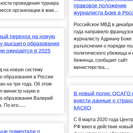
ности проведения турнира
правовое положение
рессе организации в мае...
журналиста Боке в Рос
Российское МВД в декабр
года направило французс
вый переход на новую
журналисту Адриану Боке
у высшего образования
разъяснения о порядке по
ии ожидается в 2025
политического убежища и 
беженца, сообщает сайт
министерства....
д на новую систему
о образования в России
ан на три года. Об этом
 министр науки и
В новый полис ОСАГО
о образования Валерий
внести данные о страх
 По его......
КАСКО
С 8 марта 2020 года Цент
РФ ввел в действие новый
ше помечтали о