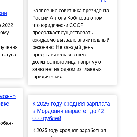
Заявление советника президента
сии
России Антона Кобякова о том,
е 2022
что юридически СССР
кому
продолжает существовать
ожидаемо вызвало значительный
лучения
резонанс. Не каждый день
статуса
представитель высшего
должностного лица напрямую
заявляет на одном из главных
юридических...
 можно
овке
К 2025 году средняя зарплата
в Мордовии вырастет до 42
000 рублей
робанк
К 2025 году средняя заработная