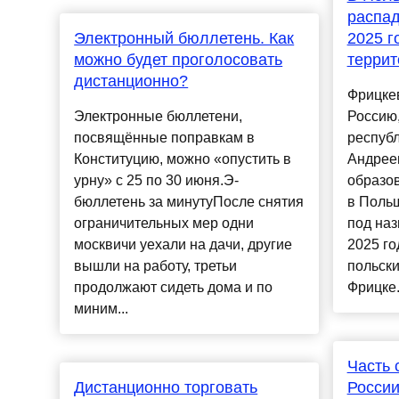
распад
Электронный бюллетень. Как
2025 г
можно будет проголосовать
террит
дистанционно?
Фрицкев
Электронные бюллетени,
Россию,
посвящённые по­правкам в
респуб
Конституцию, можно «опустить в
Андрее
урну» с 25 по 30 июня.Э-
образов
бюллетень за минутуПосле снятия
в Поль
ограничительных мер одни
под наз
москвичи уехали на дачи, другие
2025 го
вышли на работу, третьи
польски
продолжают сидеть дома и по
Фрицке.
миним...
Часть 
Дистанционно торговать
России