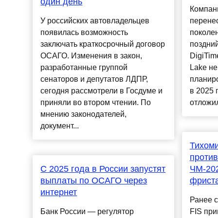
один день
Компани
У российских автовладельцев
перенес
появилась возможность
поколе
заключать краткосрочный договор
поздний
ОСАГО. Изменения в закон,
DigiTim
разработанные группой
Lake не
сенаторов и депутатов ЛДПР,
планиро
сегодня рассмотрели в Госдуме и
в 2025 г
приняли во втором чтении. По
отложил
мнению законодателей,
документ...
Тихоми
против
С 2025 года в России запустят
ЧМ-202
выплаты по ОСАГО через
фриста
интернет
Ранее с
Банк России — регулятор
FIS при