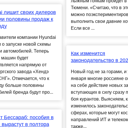
лыжным гонкам пройдет в
Тюмени. «Считаю, что в эт
i лишит своих дилеров
можно поэкспериментиров
ии половины продаж к
выполнить свои давние хо
оду
Если все ...
авители компании Hyundai
 о запуске новой схемы
и автомобилей. Теперь
Как изменится
 машин будет
законодательство в 202
твляется напрямую от
ргского завода «Хендэ
Новый год не за горами, и 
НГ». Отмечается, что к
января многие россияне 
оду больше половины
на себе действие новых за
илей бренда будут про...
вступающих в силу сразу 
боя курантов. Выясняем, к
изменилось законодательс
сферах, которые могут кос
т Бессараб: пособия в
направлений ИТ и телеком
 вырастут в полтора
также...