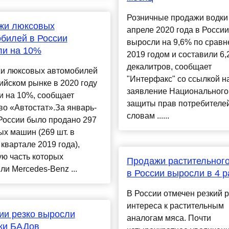
Розничные продажи водки
жи люксовых
апреле 2020 года в России
билей в России
выросли на 9,6% по сравн
ли на 10%
2019 годом и составили 6,
декалитров, сообщает
и люксовых автомобилей
"Интерфакс" со ссылкой н
ийском рынке в 2020 году
заявление Национального
и на 10%, сообщает
защиты прав потребителей
во «Автостат».За январь-
словам ......
России было продано 297
х машин (269 шт. в
квартале 2019 года),
ю часть которых
Продажи растительног
ли Mercedes-Benz ...
в России выросли в 4 р
В России отмечен резкий р
интереса к растительным
ии резко выросли
аналогам мяса. Почти
жи БАДов