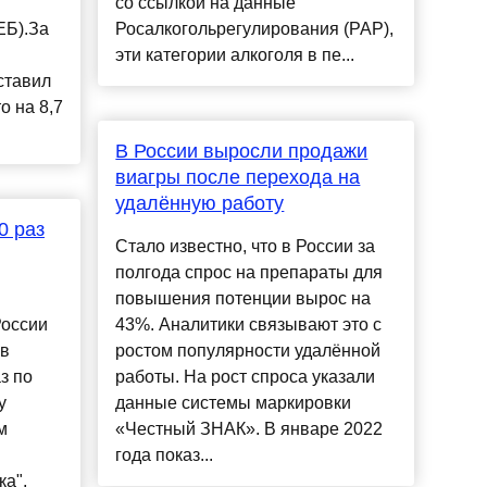
со ссылкой на данные
ЕБ).За
Росалкогольрегулирования (РАР),
эти категории алкоголя в пе...
ставил
о на 8,7
В России выросли продажи
виагры после перехода на
удалённую работу
0 раз
Стало известно, что в России за
полгода спрос на препараты для
повышения потенции вырос на
России
43%. Аналитики связывают это с
 в
ростом популярности удалённой
з по
работы. На рост спроса указали
у
данные системы маркировки
м
«Честный ЗНАК». В январе 2022
года показ...
ка",