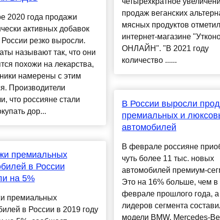
четырехкратное увеличен
продаж веганских альтерн
е 2020 года продажи
мясных продуктов отметил
чески активных добавок
интернет-магазине "Уткон
 России резко выросли.
ОНЛАЙН". "В 2021 году
ты называют так, что они
количество ......
тся похожи на лекарства,
ники намерены с этим
я. Производители
и, что россияне стали
В России выросли про
купать дор...
премиальных и люксов
автомобилей
В феврале россияне прио
жи премиальных
чуть более 11 тыс. новых
билей в России
автомобилей премиум-сег
ли на 5%
Это на 16% больше, чем в
феврале прошлого года, а
и премиальных
лидеров сегмента состави
илей в России в 2019 году
модели BMW, Mercedes-Be