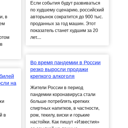
Если события будут развиваться
по худшему сценарию, российский
и, в
авторынок сократится до 900 тыс.
ем
проданных за год машин. Этот
показатель станет худшим за 20
ертом
лет....
 в
Во время пандемии в России
резко выросли продажи
билей
крепкого алкоголя
осли на
Жители России в период
пандемии коронавируса стали
жи
больше потреблять крепких
спиртных напитков, в частности,
й в
ром, текилу, виски и горькие
настойки. Как пишут «Известия»