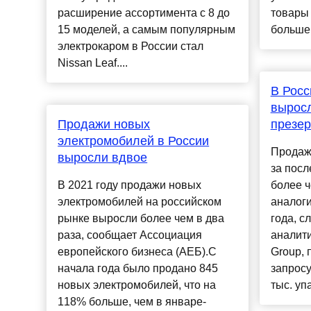
расширение ассортимента с 8 до
товары 
15 моделей, а самым популярным
больше..
электрокаром в России стал
Nissan Leaf....
В Росс
вырос
Продажи новых
презер
электромобилей в России
Продаж
выросли вдвое
за пос
В 2021 году продажи новых
более ч
электромобилей на российском
аналог
рынке выросли более чем в два
года, с
раза, сообщает Ассоциация
аналит
европейского бизнеса (АЕБ).С
Group, 
начала года было продано 845
запросу
новых электромобилей, что на
тыс. уп
118% больше, чем в январе-