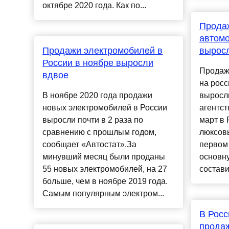
октябре 2020 года. Как по...
Прода
автомо
Продажи электромобилей в
вырос
России в ноябре выросли
Продаж
вдвое
на росс
В ноябре 2020 года продажи
выросл
новых электромобилей в России
агентст
выросли почти в 2 раза по
март в 
сравнению с прошлым годом,
люксовы
сообщает «Автостат».За
первом 
минувший месяц были проданы
основну
55 новых электромобилей, на 27
состави
больше, чем в ноябре 2019 года.
Самым популярным электром...
В Росс
прода