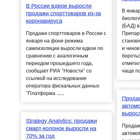
В России вдвое выросли
В январ
продажи спорттоваров из-за
биологи
коронавируса
(БАД) в
Продажи спорттоваров в России с
Препара
января на фоне режима
становя
самоизоляции выросли вдвое по
и чинов
сравнению с аналогичным
боротьс
периодом прошедшего года,
отметил
сообщает РИА "Новости" со
чаще по
ссылкой на исследование
оператора фискальных данных
"Платформа ......
Прода
автомо
вырос
Strategy Analytics: продажи
Продаж
смарт-колонок выросли на
автомоб
70% за год