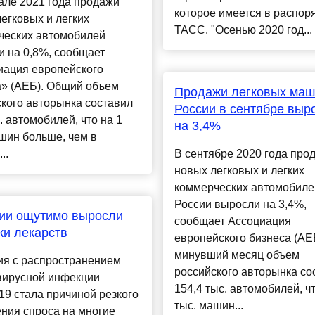
але 2021 года продажи
которое имеется в распор
егковых и легких
ТАСС. "Осенью 2020 год...
ческих автомобилей
 на 0,8%, сообщает
иация европейского
а» (АЕБ). Общий объем
Продажи легковых маш
кого авторынка составил
России в сентябре выр
. автомобилей, что на 1
на 3,4%
шин больше, чем в
..
В сентябре 2020 года про
новых легковых и легких
коммерческих автомобиле
России выросли на 3,4%,
ии ощутимо выросли
сообщает Ассоциация
и лекарств
европейского бизнеса (АЕ
минувший месяц объем
ия с распространением
российского авторынка со
вирусной инфекции
154,4 тыс. автомобилей, чт
9 стала причиной резкого
тыс. машин...
ния спроса на многие