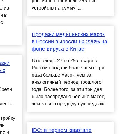
ие
россияне приобрели 255 тыс.
атив
устройств на сумму ......
и в
ос
Продажи медицинских масок
в России выросли на 220% на
фоне вируса в Китае
В период с 27 по 29 января в
дажи
России продали более чем в три
ых
раза больше масок, чем за
аналогичный период прошлого
брели
года. Более того, за эти три дня
было распродано больше масок,
мента.
чем за всю предыдущую неделю...
 тройку
ли
IDC: в первом квартале
nz и