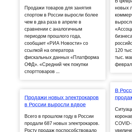
В февр
Продажи товаров для занятия
новых л
спортом в России выросли более
коммер
чем в два раза в апреле в
выросли
сравнении с аналогичным
«Ассоц
периодом прошлого года,
бизнес
сообщает «РИА Новости» со
российс
ссылкой на оператора
120 тыс
фискальных данных «Платформа
тыс. ма
ОФД». «Средний чек покупки
феврал.
спорттоваров ...
В Росс
Продажи новых электрокаров
продаж
в России выросли вдвое
Ситуац
Всего в прошлом году в России
корона
продали 687 новых электрокаров.
COVID-1
Росту продаж поспособствовало
увеличе