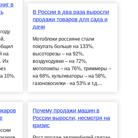
ниг в
ть
В России в два раза выросли
продажи товаров для сада и
дачи
 году
й,
Мотоблоки россияне стали
ообщил
покупать больше на 133%,
й на
высоторезы – на 92%,
. Их
воздуходувки – на 72%,
без
мотопомпы – на 76%, триммеры –
а 10%.
на 68%, культиваторы – на 58%,
газонокосилки - на 53% и т.д....
окаров
Почему продажи машин в
е
России выросли, несмотря на
кризис
оссии
окаров.
Рост продаж автомобилей связан