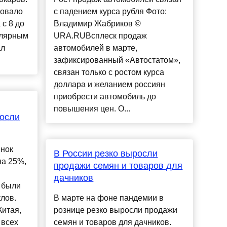
вовало
с падением курса рубля Фото:
с 8 до
Владимир Жабриков ©
улярным
URA.RUВсплеск продаж
ал
автомобилей в марте,
зафиксированный «Автостатом»,
связан только с ростом курса
доллара и желанием россиян
приобрести автомобиль до
повышения цен. О...
росли
ынок
В России резко выросли
на 25%,
продажи семян и товаров для
дачников
 были
лов.
В марте на фоне пандемии в
Китая,
рознице резко выросли продажи
 всех
семян и товаров для дачников.