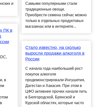
нских и
Самыми популярными стали
традиционные овощи.
Приобрести семена сейчас можно
только в отдельных продуктовых
магазинах или в интернете...
х ПК в
д
оссии
Стало известно, на сколько
выросли продажи алкоголя в
IDC,
России
С начала года наибольший рост
покупок алкоголя
и, в
продемонстрировали Ингушетия,
ем
Дагестан и Хакасия. При этом в
ЦФО активнее прочих начали пить
ертом
в Белгородской, Брянской и
 в
Курской областях, которые часто