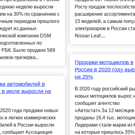
леднюю неделю выросли
Росту продаж поспособст
ем на 30% по сравнению с
расширение ассортимента 
ичным периодом прошлого
15 моделей, а самым поп
ледует из данных
электрокаром в России ст
ической компании DSM
Nissan Leaf....
подготовленных по
 РБК. Было продано 589
аковок презерва...
Продажи мотоциклов в
России в 2020 году вы
на 25%
жи автомобилей в
В 2020 году российский р
 в июле выросли на
новых мотоциклов вырос 
сообщает агентство
 2020 года продажи новых
«Автостат».За 12 месяцев
х и легких коммерческих
проданы 16,4 тыс. мотоцик
билей в России выросли
Лидерами стали марки из 
, сообщает Ассоциация
на которые пришлось 35%