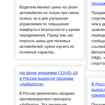
продаж
Водители меняют шины на своих
автомобилях не только при смене
Продаж
сезона, но и для улучшения
спортом
управляемости, повышения
чем в д
комфорта и безопасности о время
сравне
передвижения. Перед тем, как
период
покупать шины для легковых
сообща
автомобилей, нужно изучить их
ссылко
основные характер...
фискал
ОФД». «
спортто
На фоне эпидемии COVID-19
в России выросли продажи
«Арбидола»
В Росс
вырос
В России увеличились продажи
презер
противовирусного препарата
«Арбидол». Эта тенденция
Продаж