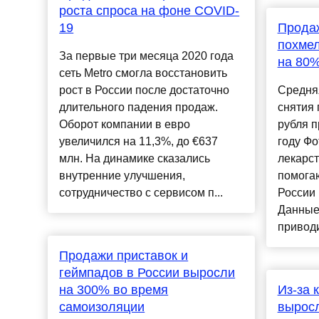
роста спроса на фоне COVID-
19
Продаж
похмел
За первые три месяца 2020 года
на 80
сеть Metro смогла восстановить
рост в России после достаточно
Средняя
длительного падения продаж.
снятия 
Оборот компании в евро
рубля п
увеличился на 11,3%, до €637
году Фо
млн. На динамике сказались
лекарс
внутренние улучшения,
помога
сотрудничество с сервисом п...
России 
Данные
приводи
Продажи приставок и
геймпадов в России выросли
на 300% во время
Из-за 
самоизоляции
вырос