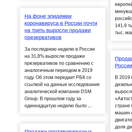
европей
минувш
На фоне эпидемии
российс
коронавируса в России почти
141,9 т
на треть выросли продажи
тыс. ма
презервативов
За последнюю неделю в России
на 31,8% выросли продажи
Прода
презервативов по сравнению с
России
аналогичным периодом в 2019
году. Об этом передает РБК со
В 2019 
ссылкой на данные исследования
дизель
аналитической компании DSM
выросл
Group. В прошлом году за
«Автост
одиннадцатую неделю было ...
стране 
машин 
двигат
доля д
Продажи противовирусных