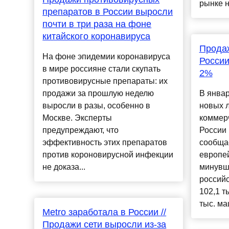
рынке н
препаратов в России выросли
почти в три раза на фоне
китайского коронавируса
Прода
На фоне эпидемии коронавируса
России
в мире россияне стали скупать
2%
противовирусные препараты: их
продажи за прошлую неделю
В январ
выросли в разы, особенно в
новых л
Москве. Эксперты
коммер
предупреждают, что
России 
эффективность этих препаратов
сообща
против короновирусной инфекции
европей
не доказа...
минувш
российс
102,1 т
тыс. маш
Metro заработала в России //
Продажи сети выросли из-за