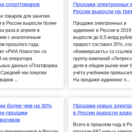
и спорттоваров
Продажи электронных к
России выросли на тре
и товаров для занятия
 в России выросли более
Продажи электронных и
ва раза в апреле в
аудиокниг в России в 2019
нии с аналогичным
выросли до 6,5 млрд рубле
ом прошлого года,
прирост составил 35%, с
ет «РИА Новости» со
«Коммерсантъ» со ссылко
й на оператора
группу компаний «Литрес»
ьных данных «Платформа
доля в общем рынке книг 
Средний чек покупки
учёта учебников превысил
варов ...
На продажи аудиокниг п...
ии более чем на 30%
Продажи новых электр
ли продажи
в России выросли вдво
вативов
Всего в прошлом году в Р
и презервативов в России
продали 687 новых электр