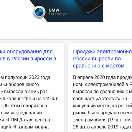
жи оборудования для
Продажи электромобил
ов в России выросли в
России выросли по
сравнению с мартом
м полугодии 2022 года
В апреле 2020 года прода
и «наборов юного
новых электромобилей в 
» выросли в семь раз —
выросли по сравнению с м
 в количестве и на 545% в
сообщает «Автостат».За
. Об этом говорится в
минувший месяц на росси
тном исследовании
рынке было продано всего
ии «ГПМ Дата», центра
электромобиля (19 шт. в м
енций «Газпром-медиа
26 шт. в апреле 2019 года).