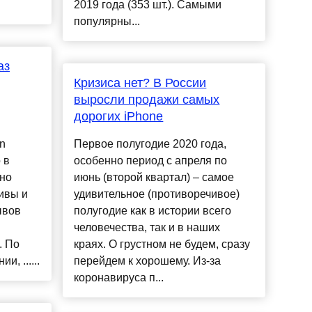
2019 года (353 шт.). Самыми
популярны...
аз
Кризиса нет? В России
выросли продажи самых
дорогих iPhone
n
Первое полугодие 2020 года,
 в
особенно период с апреля по
нно
июнь (второй квартал) – самое
ивы и
удивительное (противоречивое)
ывов
полугодие как в истории всего
человечества, так и в наших
. По
краях. О грустном не будем, сразу
, ......
перейдем к хорошему. Из-за
коронавируса п...