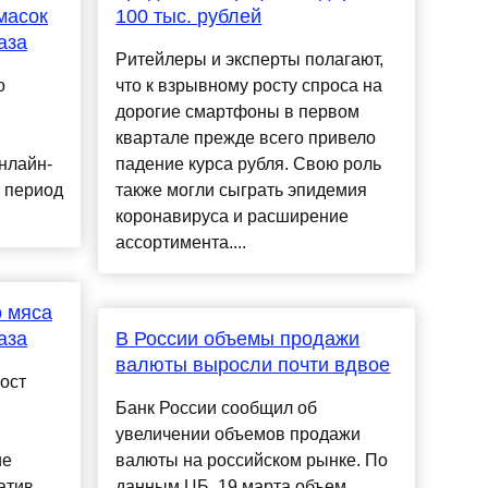
масок
100 тыс. рублей
аза
Ритейлеры и эксперты полагают,
о
что к взрывному росту спроса на
дорогие смартфоны в первом
квартале прежде всего привело
нлайн-
падение курса рубля. Свою роль
и период
также могли сыграть эпидемия
.
коронавируса и расширение
ассортимента....
о мяса
аза
В России объемы продажи
валюты выросли почти вдвое
ост
Банк России сообщил об
увеличении объемов продажи
ие
валюты на российском рынке. По
атив
данным ЦБ, 19 марта объем