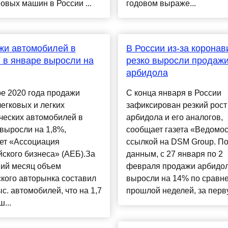
овых машин в России ...
годовом выраже...
жи автомобилей в
В России из-за коронав
 в январе выросли на
резко выросли продаж
арбидола
е 2020 года продажи
С конца января в России
егковых и легких
зафиксирован резкий рост
ческих автомобилей в
арбидола и его аналогов,
выросли на 1,8%,
сообщает газета «Ведомос
ет «Ассоциация
ссылкой на DSM Group. По
ского бизнеса» (АЕБ).За
данным, с 27 января по 2
ий месяц объем
февраля продажи арбидо
кого авторынка составил
выросли на 14% по сравн
ыс. автомобилей, что на 1,7
прошлой неделей, за перву
...