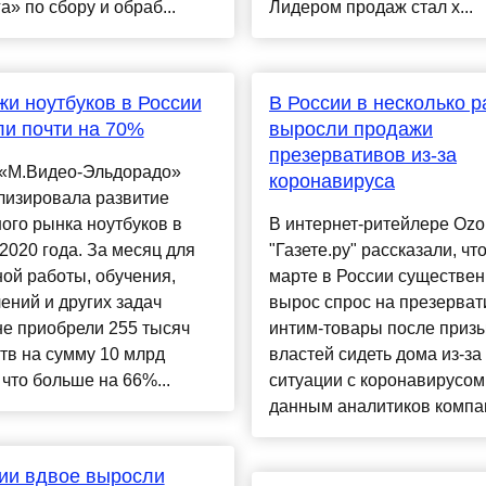
а» по сбору и обраб...
Лидером продаж стал х...
и ноутбуков в России
В России в несколько р
и почти на 70%
выросли продажи
презервативов из-за
 «М.Видео-Эльдорадо»
коронавируса
лизировала развитие
ого рынка ноутбуков в
В интернет-ритейлере Ozo
2020 года. За месяц для
"Газете.ру" рассказали, что
ой работы, обучения,
марте в России существе
ений и других задач
вырос спрос на презерват
е приобрели 255 тысяч
интим-товары после приз
тв на сумму 10 млрд
властей сидеть дома из-за
 что больше на 66%...
ситуации с коронавирусом
данным аналитиков компании
ии вдвое выросли