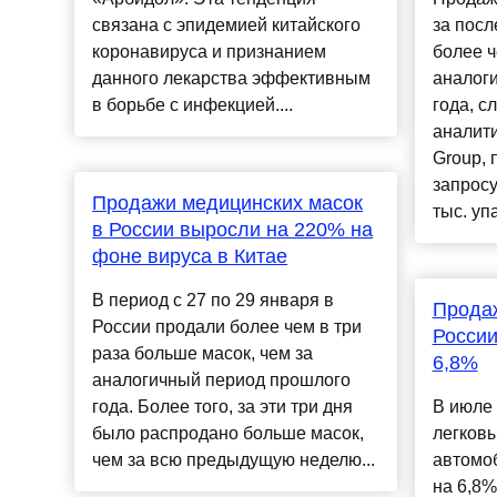
связана с эпидемией китайского
за пос
коронавируса и признанием
более ч
данного лекарства эффективным
аналог
в борьбе с инфекцией....
года, с
аналит
Group, 
запросу
Продажи медицинских масок
тыс. уп
в России выросли на 220% на
фоне вируса в Китае
В период с 27 по 29 января в
Прода
России продали более чем в три
России
раза больше масок, чем за
6,8%
аналогичный период прошлого
года. Более того, за эти три дня
В июле
было распродано больше масок,
легковы
чем за всю предыдущую неделю...
автомо
на 6,8%