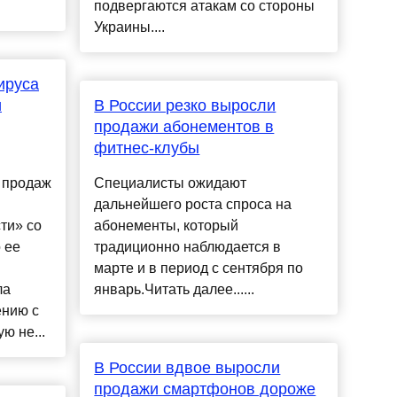
подвергаются атакам со стороны
Украины....
ируса
и
В России резко выросли
продажи абонементов в
фитнес-клубы
 продаж
Специалисты ожидают
дальнейшего роста спроса на
ти» со
абонементы, который
 ее
традиционно наблюдается в
марте и в период с сентября по
ла
январь.Читать далее......
ению с
ю не...
В России вдвое выросли
продажи смартфонов дороже