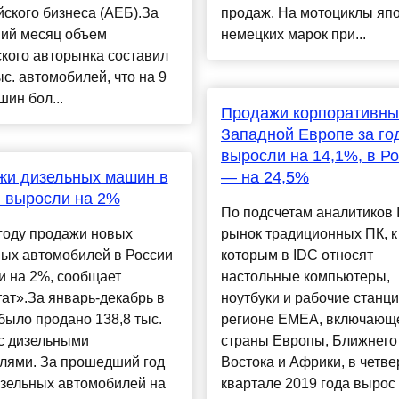
ского бизнеса (АЕБ).За
продаж. На мотоциклы япо
ий месяц объем
немецких марок при...
кого авторынка составил
ыс. автомобилей, что на 9
шин бол...
Продажи корпоративны
Западной Европе за го
выросли на 14,1%, в Р
жи дизельных машин в
— на 24,5%
 выросли на 2%
По подсчетам аналитиков 
году продажи новых
рынок традиционных ПК, к
ных автомобилей в России
которым в IDC относят
и на 2%, сообщает
настольные компьютеры,
ат».За январь-декабрь в
ноутбуки и рабочие станци
было продано 138,8 тыс.
регионе EMEA, включающ
с дизельными
страны Европы, Ближнего
елями. За прошедший год
Востока и Африки, в четв
изельных автомобилей на
квартале 2019 года вырос