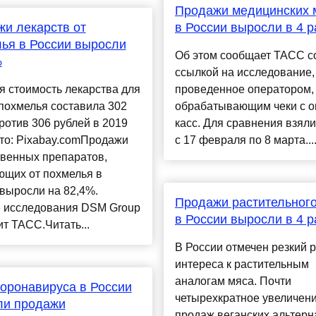
Продажи медицинских 
и лекарств от
в России выросли в 4 р
ья в России выросли
Об этом сообщает ТАСС с
%
ссылкой на исследование,
 стоимость лекарства для
проведенное оператором,
похмелья составила 302
обрабатывающим чеки с о
ротив 306 рублей в 2019
касс. Для сравнения взял
то: Pixabay.comПродажи
с 17 февраля по 8 марта...
твенных препаратов,
ющих от похмелья в
выросли на 82,4%.
Продажи растительног
 исследования DSM Group
в России выросли в 4 р
т ТАСС.Читать...
В России отмечен резкий р
интереса к растительным
аналогам мяса. Почти
коронавируса в России
четырехкратное увеличен
ли продажи
продаж веганских альтерн