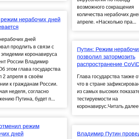
возможного сокращения
количества нерабочих дне
 режим нерабочих дней
апреле. «Насколько пра...
евается
нерабочих дней
вал продлить в связи с
Путин: Режим нерабочи
й эпидемии коронавируса
позволил затормозить
ент России Владимир
распространение CoVi
Об этом глава государства
 2 апреля в своём
Глава государства также о
нии к гражданам России.
что в стране зафиксирова
ая неделя, согласно
из самых высоких показат
ению Путина, будет п...
тестируемости на
коронавирус.Читать далее..
 отменил режим
чих дней
Владимир Путин прове