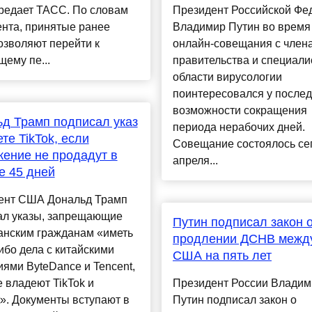
ередает ТАСС. По словам
Президент Российской Фе
нта, принятые ранее
Владимир Путин во время
озволяют перейти к
онлайн-совещания с член
ему пе...
правительства и специали
области вирусологии
поинтересовался у послед
возможности сокращения
д Трамп подписал указ
периода нерабочих дней.
ете TikTok, если
Совещание состоялось сег
ение не продадут в
апреля...
е 45 дней
ент США Дональд Трамп
ал указы, запрещающие
Путин подписал закон 
анским гражданам «иметь
продлении ДСНВ межд
ибо дела с китайскими
США на пять лет
ями ByteDance и Tencent,
 владеют TikTok и
Президент России Владим
». Документы вступают в
Путин подписал закон о