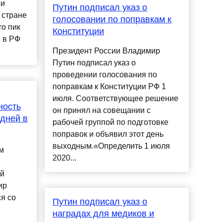
ии
Путин подписал указ о
 стране
голосовании по поправкам к
то пик
Конституции
 в РФ
Президент России Владимир
Путин подписал указ о
проведении голосования по
поправкам к Конституции РФ 1
июля. Соответствующее решение
ность
он принял на совещании с
дней в
рабочей группой по подготовке
поправок и объявил этот день
выходным.«Определить 1 июля
м
2020...
ей
ир
я со
Путин подписал указ о
наградах для медиков и