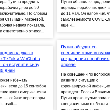
ира Путина продлить
Путин объявил о продлен
ерабочих дней до 30
периода нерабочих дней в
включительно. По словам
до 11 мая. Он напомнил, ч
аря ОП Лидии Михеевой,
заболеваемости СОVID-19
абочая неделя показала,
ещё н......
и ответственно отнесл...
Путин обсудит со
подписал указ о
специалистами возмож
е TikTok и WeChat в
сокращения нерабочих 
он вступит в силу
апреле
45 дней
На совещании по вопроса
может избежать
развития ситуации с
вки, если до 15 сентября
коронавирусной инфекци
ение купит американская
президент России Владим
ия — сейчас переговоры
Путин проконсультировалс
crosoft....
специалистами в области
вирусологии по поводу