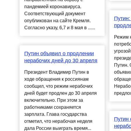
пандемией коронавируса.
Соответствующий документ
Путин:
опубликован на сайте Кремля.
продл
Согласно указу, 6,7 и 8 мая в ......
Режим 
потребо
угрозо
Путин объявил о продлении
презид
нерабочих дней до 30 апреля
Путин. 
Президент Владимир Путин в
объявил
ходе обращения к россиянам
обраще
сообщил, что режим нерабочих
Нерабоч
дней будет продлен до 30 апреля
предлож
включительно. При этом за
работниками сохраняется
зарплата. Глава государства
Путин
отметил, что нерабочая неделя
нерабо
дала России выиграть время...