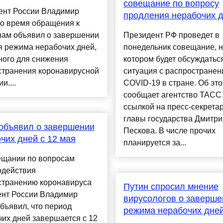
совещание по вопросу
ент России Владимир
продления нерабочих 
во время обращения к
нам объявил о завершении
Президент РФ проведет в
я режима нерабочих дней,
понедельник совещание, 
ного для снижения
котором будет обсуждатьс
странения коронавирусной
ситуация с распростране
и....
COVID-19 в стране. Об эт
сообщает агентство ТАСС
ссылкой на пресс-секрета
главы государства Дмитри
объявил о завершении
Пескова. В числе прочих
чих дней с 12 мая
планируется за...
ещании по вопросам
одействия
странению коронавируса
Путин спросил мнение
ент России Владимир
вирусологов о заверше
бъявил, что период
режима нерабочих дне
их дней завершается с 12