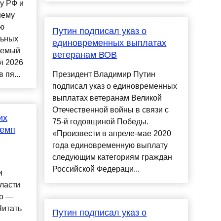
у РФ и
шему
ию
Путин подписал указ о
льных
единовременных выплатах
уемый
ветеранам ВОВ
я 2026
 пя...
Президент Владимир Путин
подписал указ о единовременных
выплатах ветеранам Великой
Отечественной войны в связи с
их
75-й годовщиной Победы.
темп
«Произвести в апреле-мае 2020
года единовременную выплату
следующим категориям граждан
Российской Федераци...
и
ласти
го —
Читать
Путин подписал указ о