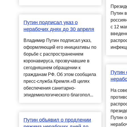
Презид
Путин 
россия
Путин подписал указ о
с 12 ма
нерабочих днях до 30 апреля
введен
Владимир Путин подписал указ,
распро
оформляющий его инициативы по
инфекци
борьбе с распространением
коронавируса, прозвучавшие в
сегодняшнем обращении к
Путин 
гражданам РФ. Об этом сообщила
нерабо
пресс-служба Кремля.«В целях
обеспечения санитарно-
На сов
эпидемиологического благопол...
против
распро
презид
Путин о
Путин объявил о продлении
нерабоч
режима нерабочих дней до