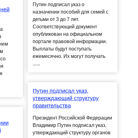
Путин подписал указ о
дней
назначении пособий для семей с
детьми от 3 до 7 лет.
Соответствующий документ
на
опубликован на официальном
я
портале правовой информации.
нием
Выплаты будут поступать
ом
ежемесячно. Их могут получать
 со
......
ря
я
Путин подписал указ,
утверждающий структуру
правительства
Президент Российской Федерации
нии
Владимир Путин подписал указ,
й
утверждающий структуру органов