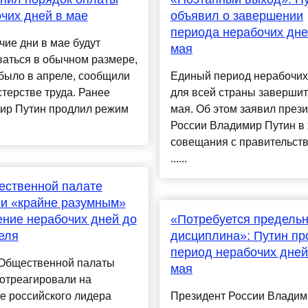
чих дней в мае
объявил о завершении
периода нерабочих дне
ие дни в мае будут
мая
аться в обычном размере,
 было в апреле, сообщили
Единый период нерабочих
терстве труда. Ранее
для всей страны завершит
ир Путин продлил режим
мая. Об этом заявил през
России Владимир Путин в
совещания с правительст
......
ественной палате
и «крайне разумным»
ние нерабочих дней до
«Потребуется предель
еля
дисциплина»: Путин п
период нерабочих дней
Общественной палаты
мая
отреагировали на
е российского лидера
Президент России Владим