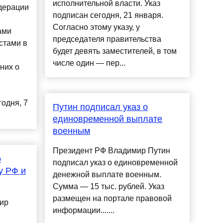
исполнительной власти. Указ
дерации
подписан сегодня, 21 января.
Согласно этому указу, у
ами
председателя правительства
стами в
будет девять заместителей, в том
числе один — пер...
них о
одня, 7
Путин подписал указ о
единовременной выплате
военным
Президент РФ Владимир Путин
о
подписал указ о единовременной
у РФ и
денежной выплате военным.
Сумма — 15 тыс. рублей. Указ
размещен на портале правовой
ир
информации.......