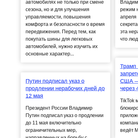
автомобилях не только при смене
Владим
сезона, но и для улучшения
режим н
управляемости, повышения
апреля 
комфорта и безопасности о время
секрет
передвижения. Перед тем, как
эта нер
покупать шины для легковых
что люд
автомобилей, нужно изучить их
основные характер...
Трамп 
запрет
Путин подписал указ о
США — 
продлении нерабочих дней до
через 
12 мая
TikTok 
Президент России Владимир
блокиро
Путин подписал указ о продлении
прилож
до 11 мая включительно
компан
ограничительных мер,
ведёт Mi
направленных на борьбу с