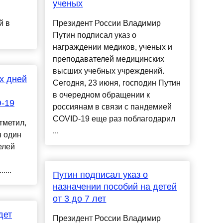
ученых
й в
Президент России Владимир
Путин подписал указ о
награждении медиков, ученых и
преподавателей медицинских
высших учебных учреждений.
х дней
Сегодня, 23 июня, господин Путин
в очередном обращении к
D-19
россиянам в связи с пандемией
COVID-19 еще раз поблагодарил
тметил,
...
н один
елей
....
Путин подписал указ о
назначении пособий на детей
от 3 до 7 лет
дет
Президент России Владимир