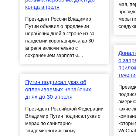
мая, п
конца апреля
президе
Президент России Владимир
меры п
Путин объявил о продлении
следующ
нерабочих дней в стране из-за
пандемии коронавируса до 30
апреля включительно с
Дональ
сохранением зарплаты....
о запр
прилож
течени
Путин подписал указ об
Презид
оплачиваемых нерабочих
подпис
днях до 30 апреля
америк
Президент Российской Федерации
какие-л
Владимир Путин подписал указ о
компани
мерах по санитарно-
которые
эпидемиологическому
WeChat