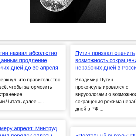
тин назвал абсолютно
Путин призвал оценить
данным продление
возможность сокращен
чих дней до 30 апреля
нерабочих дней в Росс
еркнул, что правительство
Владимир Путин
всё, чтобы затормозить
проконсультировался с
странение
вирусологами о возможно
и.Читать далее......
сокращения режима нера
дней в РФ....
меру апреля: Минтруд
нил порядок оплаты
«Поэтапный выход»: П