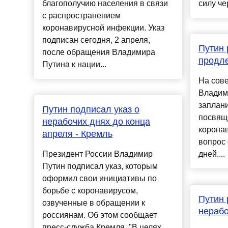
благополучию населения в связи
силу чер
с распространением
коронавирусной инфекции. Указ
подписан сегодня, 2 апреля,
Путин 
после обращения Владимира
продле
Путина к нации...
На сов
Владим
заплани
Путин подписал указ о
посвящ
нерабочих днях до конца
коронав
апреля - Кремль
вопрос
Президент России Владимир
дней....
Путин подписал указ, которым
оформил свои инициативы по
борьбе с коронавирусом,
Путин 
озвученные в обращении к
нерабо
россиянам. Об этом сообщает
пресс-служба Кремля. "В целях