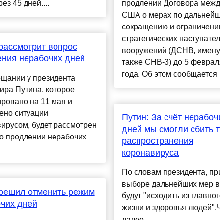
ез 45 дней....
продлении Договора межд
США о мерах по дальней
сокращению и ограничен
стратегических наступате
рассмотрит вопрос
вооружений (ДСНВ, имен
ния нерабочих дней
также СНВ-3) до 5 феврал
года. Об этом сообщается в
ещании у президента
ира Путина, которое
ровано на 11 мая и
ено ситуации
Путин: За счёт нерабоч
ирусом, будет рассмотрен
дней мы смогли сбить 
 о продлении нерабочих
распространения
коронавируса
По словам президента, пр
выборе дальнейших мер в
решил отменить режим
будут "исходить из главно
чих дней
жизни и здоровья людей".
далее......