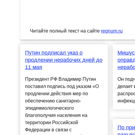
Читайте полный текст на сайте
regnum.ru
Путин подписал указ о
Мишус
продлении нерабочих дней до
оправ
11 мая
нерабо
Президент РФ Владимир Путин
Он подч
поставил подпись под указом «О
делает 
продлении действия мер по
распро
обеспечению санитарно-
инфекци
эпидемиологического
благополучия населения на
территории Российской
По при
Федерации в связи с
разъяс