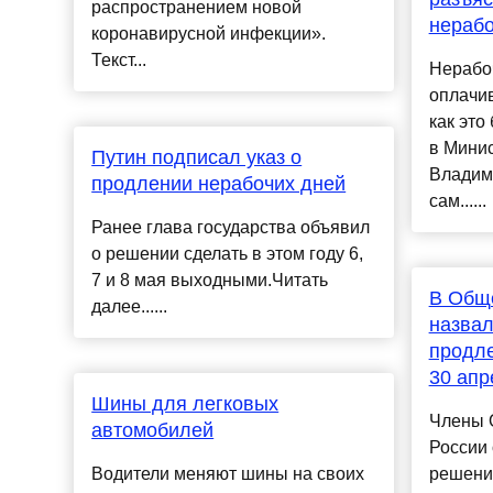
распространением новой
нерабо
коронавирусной инфекции».
Текст...
Нерабоч
оплачив
как это
в Минис
Путин подписал указ о
Владим
продлении нерабочих дней
сам......
Ранее глава государства объявил
о решении сделать в этом году 6,
7 и 8 мая выходными.Читать
В Общ
далее......
назвал
продле
30 апр
Шины для легковых
Члены 
автомобилей
России 
Водители меняют шины на своих
решени