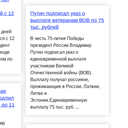
й с 12
Путин подписал указ о
выплате ветеранам ВОВ по 75
тыс. рублей
 дней
ся с 12
В честь 75-летия Победы
идент
президент России Владимир
 ходе
Путин подписал указ о
вом по
единовременной выплате
участникам Великой
Отечественной войны (ВОВ).
Выплату получат россияне,
проживающие в России, Латвии,
ная
Литве и
родлил
Эстонии.Единовременную
 до 11
выплату 75 тыс. руб. ...
ир