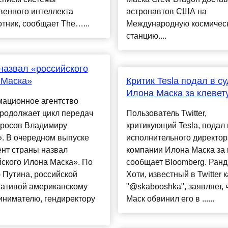
венного интеллекта
астронавтов США на
тник, сообщает The…...
Международную космичес
станцию....
назвал «российского
 Маска»
Критик Tesla подал в су
Илона Маска за клевет
ационное агентство
родолжает цикл передач
Пользователь Twitter,
просов Владимиру
критикующий Tesla, подал 
. В очередном выпуске
исполнительного директор
нт страны назвал
компании Илона Маска за 
ского Илона Маска». По
сообщает Bloomberg. Ран
 Путина, российской
Хоти, известный в Twitter к
нативой американскому
"@skabooshka", заявляет, 
инимателю, гендиректору
Маск обвинил его в ......