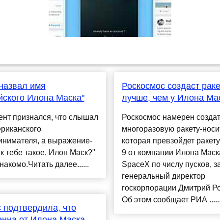
u
назвал имя
Роскосмос создаст раке
йского Илона Маска"
лучше, чем у Илона Ма
нт признался, что слышал
Роскосмос намерен созда
ериканского
многоразовую ракету-носи
инимателя, а выражение-
которая превзойдет ракету
к тебе такое, Илон Маск?"
9 от компании Илона Маск
накомо.Читать далее......
SpaceX по числу пусков, з
генеральный директор
госкорпорации Дмитрий Ро
Об этом сообщает РИА .....
 подтвердила, что
нна от Илона Маска