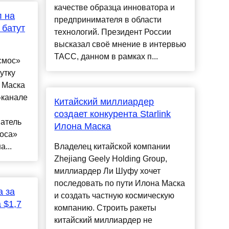
качестве образца инноватора и
л на
предпринимателя в области
 батут
технологий. Президент России
высказал своё мнение в интервью
ТАСС, данном в рамках п...
смос»
утку
 Маска
-канале
Китайский миллиардер
создает конкурента Starlink
атель
Илона Маска
моса»
...
Владелец китайской компании
Zhejiang Geely Holding Group,
миллиардер Ли Шуфу хочет
последовать по пути Илона Маска
а за
и создать частную космическую
 $1,7
компанию. Строить ракеты
китайский миллиардер не