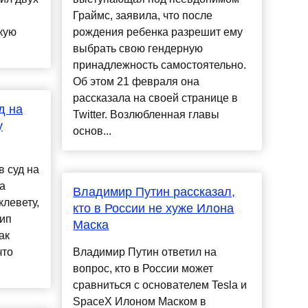
Граймс, заявила, что после
кую
рождения ребенка разрешит ему
выбрать свою гендерную
принадлежность самостоятельно.
Об этом 21 февраля она
рассказала на своей странице в
д на
Twitter. Возлюбленная главы
у
основ...
в суд на
а
Владимир Путин рассказал,
клевету,
кто в России не хуже Илона
дип
Маска
ак
что
Владимир Путин ответил на
вопрос, кто в России может
сравниться с основателем Tesla и
SpaceX Илоном Маском в