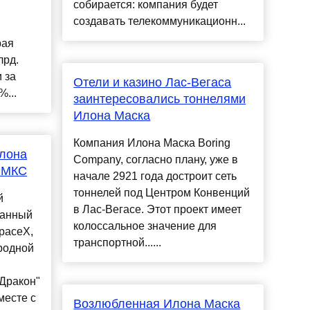
собирается: компания будет
создавать телекоммуникационн...
рая
лрд.
 за
Отели и казино Лас-Вегаса
...
заинтересовались тоннелями
Илона Маска
Компания Илона Маска Boring
Илона
Company, согласно плану, уже в
т МКС
начале 2921 года достроит сеть
тоннелей под Центром Конвенций
й
в Лас-Вегасе. Этот проект имеет
данный
колоссальное значение для
paceX,
транспортной......
родной
Дракон"
месте с
Возлюбленная Илона Маска