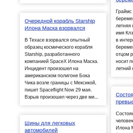
Граймс 
беремен
Очередной корабль Starship
летняя 
Илона Маска взорвался
имя Клэ
В Техасе взорвался опытный
в интер
образец космического корабля
беремен
Starship, разработанного
отцом р
компанией SpaceX Илона Маска.
носит п
Инцидент произошел на
летний с
американском полигоне Бока
Чика возле границы с Мексикой,
пишет Spaceflight Now 29 мая.
Состо
Взрыв произошел через две ми...
превы
Состоян
человек
Шины для легковых
Илона 
автомобилей