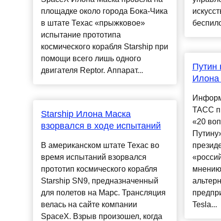
площадке около города Бока-Чика
искусст
в штате Техас «прыжковое»
беспило
испытание прототипа
космического корабля Starship при
помощи всего лишь одного
Путин 
двигателя Reptor. Аппарат...
Илона
Информ
ТАСС п
Starship Илона Маска
«20 во
взорвался в ходе испытаний
Путину»
В американском штате Техас во
президе
время испытаний взорвался
«россий
прототип космического корабля
мнению
Starship SN9, предназначенный
альтер
для полетов на Марс. Трансляция
предпр
велась на сайте компании
Tesla...
SpaceX. Взрыв произошел, когда