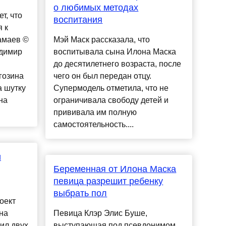
о любимых методах
т, что
воспитания
 к
амаев ©
Мэй Маск рассказала, что
димир
воспитывала сына Илона Маска
до десятилетнего возраста, после
гозина
чего он был передан отцу.
а шутку
Супермодель отметила, что не
на
ограничивала свободу детей и
прививала им полную
самостоятельность....
и
Беременная от Илона Маска
певица разрешит ребенку
выбрать пол
оект
на
Певица Клэр Элис Буше,
ил двух
выступающая под псевдонимом