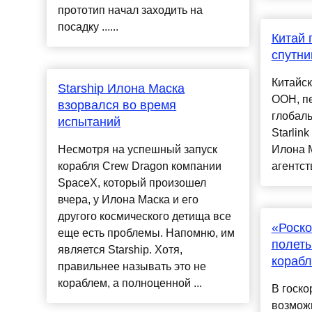
прототип начал заходить на
посадку ......
Китай 
спутни
Китайск
Starship Илона Маска
ООН, пе
взорвался во время
глобал
испытаний
Starlin
Несмотря на успешный запуск
Илона М
корабля Crew Dragon компании
агентств
SpaceX, который произошел
вчера, у Илона Маска и его
другого космического детища все
«Роско
еще есть проблемы. Напомню, им
полеты
является Starship. Хотя,
корабл
правильнее называть это не
кораблем, а полноценной ...
В госко
возможн