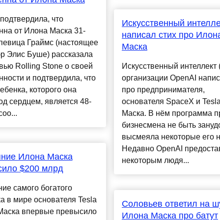
подтвердила, что
Искусственный интелле
на от Илона Маска 31-
написал стих про Илон
певица Граймс (настоящее
Маска
р Элис Буше) рассказала
вью Rolling Stone о своей
Искусственный интеллект 
ности и подтвердила, что
организации OpenAI напис
ебенка, которого она
про предпринимателя,
од сердцем, является 48-
основателя SpaceX и Tesl
оо...
Маска. В нём программа п
бизнесмена не быть зануд
высмеяла некоторые его н
Недавно OpenAI предоста
яние Илона Маска
некоторым людя...
сило $200 млрд
ие самого богатого
а в мире основателя Tesla
Cоловьев ответил на ш
Маска впервые превысило
Илона Маска про батут