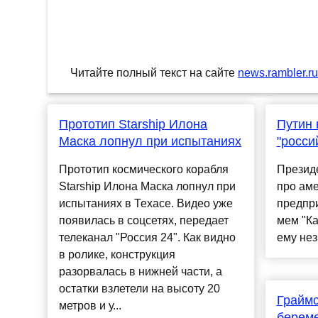
Читайте полный текст на сайте
news.rambler.r
Прототип Starship Илона
Путин 
Маска лопнул при испытаниях
"росси
Прототип космического корабля
Президе
Starship Илона Маска лопнул при
про ам
испытаниях в Техасе. Видео уже
предпр
появилась в соцсетях, передает
мем "Ка
телеканал "Россия 24". Как видно
ему нез
в ролике, конструкция
разорвалась в нижней части, а
остатки взлетели на высоту 20
Граймс
метров и у...
береме