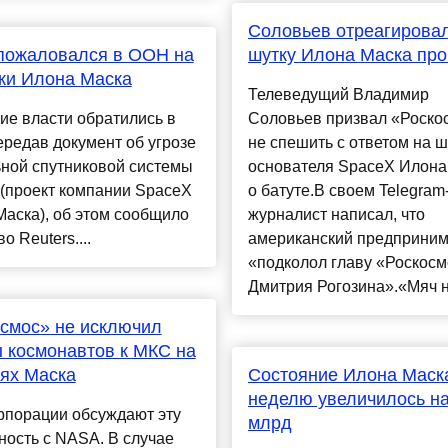
Соловьев отреагирова
пожаловался в ООН на
шутку Илона Маска про
ки Илона Маска
Телеведущий Владимир
ие власти обратились в
Соловьев призвал «Роско
редав документ об угрозе
не спешить с ответом на ш
ьной спутниковой системы
основателя SpaceX Илона
k (проект компании SpaceX
о батуте.В своем Telegram
аска), об этом сообщило
журналист написал, что
о Reuters....
американский предприним
«подколол главу «Роскос
Дмитрия Рогозина».«Мяч на
смос» не исключил
 космонавтов к МКС на
ях Маска
Состояние Илона Маск
неделю увеличилось на
рпорации обсуждают эту
млрд
ость с NASA. В случае