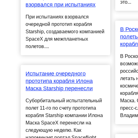
это...
взорвался при испытаниях
При испытаниях взорвался
очередной прототип корабля
В Роск
Starship, создаваемого компанией
полеты
SpaceX для межпланетных
корабл
полетов....
В Роск
возможн
российс
Испытание очередного
летать
прототипа корабля Илона
космиче
Маска Starship перенесли
корабл
Суборбитальный испытательный
Маска. 
полет 11-го по счету прототипа
пресс-
корабля Starship компании Илона
Владимир
Маска SpaceX перенесли на
следующую неделю. Как
напоминает портал Spaceflight