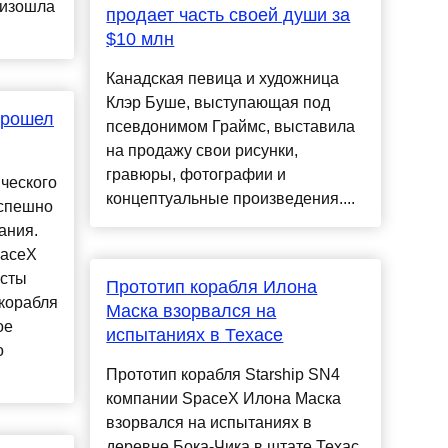
оизошла
продает часть своей души за
$10 млн
Канадская певица и художница
Клэр Буше, выступающая под
прошел
псевдонимом Граймс, выставила
на продажу свои рисунки,
гравюры, фотографии и
ческого
концептуальные произведения....
успешно
ания.
paceX
есты
Прототип корабля Илона
 корабля
Маска взорвался на
ое
испытаниях в Техасе
о
Прототип корабля Starship SN4
компании SpaceX Илона Маска
взорвался на испытаниях в
деревне Бока-Чика в штате Техас,