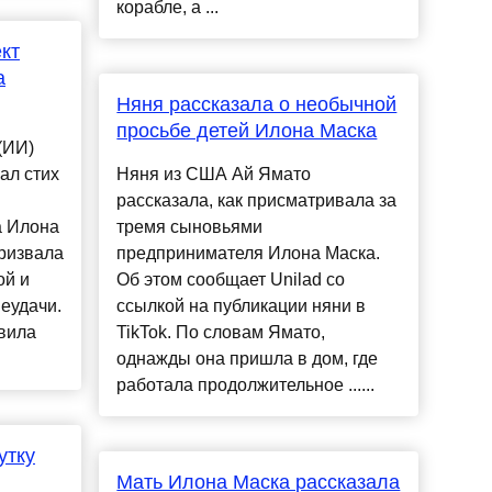
корабле, а ...
кт
а
Няня рассказала о необычной
просьбе детей Илона Маска
(ИИ)
ал стих
Няня из США Ай Ямато
рассказала, как присматривала за
a Илона
тремя сыновьями
ризвала
предпринимателя Илона Маска.
ой и
Об этом сообщает Unilad со
еудачи.
ссылкой на публикации няни в
вила
TikTok. По словам Ямато,
однажды она пришла в дом, где
работала продолжительное ......
утку
Мать Илона Маска рассказала