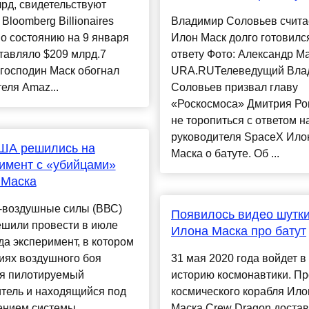
рд, свидетельствуют
Bloomberg Billionaires
Владимир Соловьев считае
По состоянию на 9 января
Илон Маск долго готовился
тавляло $209 млрд.7
ответу Фото: Александр М
господин Маск обогнал
URA.RUТелеведущий Вла
еля Amaz...
Соловьев призвал главу
«Роскосмоса» Дмитрия Ро
не торопиться с ответом н
руководителя SpaceX Ило
ША решились на
Маска о батуте. Об ...
имент с «убийцами»
 Маска
-воздушные силы (ВВС)
Появилось видео шутк
шили провести в июле
Илона Маска про батут
да эксперимент, в котором
иях воздушного боя
31 мая 2020 года войдет в
ся пилотируемый
историю космонавтики. Пр
тель и находящийся под
космического корабля Ило
ением системы
Маска Crew Dragon достав