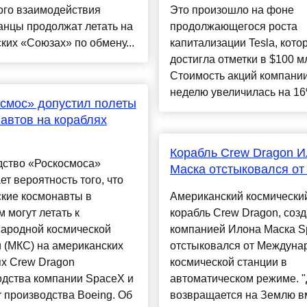
ого взаимодействия
Это произошло на фоне
анцы продолжат летать на
продолжающегося роста
ких «Союзах» по обмену...
капитализации Tesla, кото
достигла отметки в $100 м
Стоимость акций компании
неделю увеличилась на 16%
смос» допустил полеты
автов на кораблях
Корабль Crew Dragon 
дство «Роскосмоса»
Маска отстыковался о
ет вероятность того, что
ские космонавты в
Американский космически
 могут летать к
корабль Crew Dragon, соз
ародной космической
компанией Илона Маска S
 (МКС) на американских
отстыковался от Междуна
ях Crew Dragon
космической станции в
одства компании SpaceX и
автоматическом режиме. "
er производства Boeing. Об
возвращается на Землю в