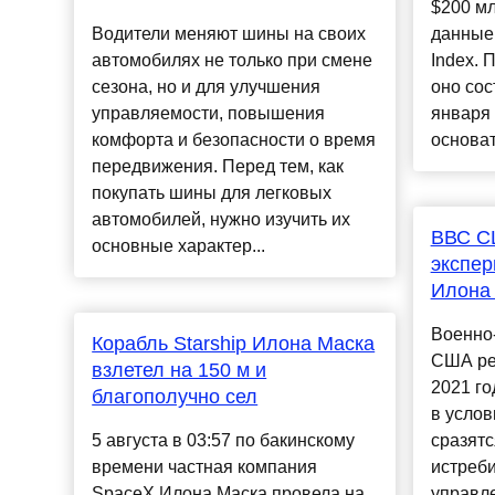
$200 мл
Водители меняют шины на своих
данные 
автомобилях не только при смене
Index. 
сезона, но и для улучшения
оно сос
управляемости, повышения
января 
комфорта и безопасности о время
основат
передвижения. Перед тем, как
покупать шины для легковых
автомобилей, нужно изучить их
ВВС С
основные характер...
экспер
Илона
Военно
Корабль Starship Илона Маска
США ре
взлетел на 150 м и
2021 го
благополучно сел
в услов
5 августа в 03:57 по бакинскому
сразят
времени частная компания
истреби
SpaceX Илона Маска провела на
управл