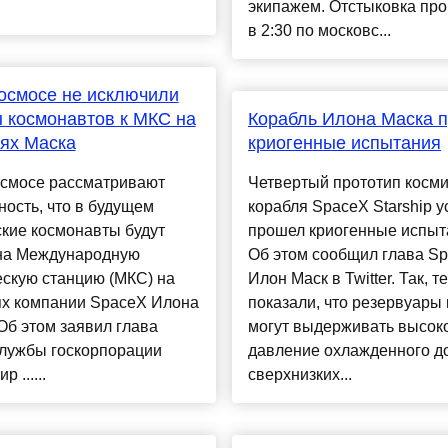
экипажем. Отстыковка пр
в 2:30 по московс...
осмосе не исключили
 космонавтов к МКС на
Корабль Илона Маска 
ях Маска
криогенные испытания
осмосе рассматривают
Четвертый прототип косми
ость, что в будущем
корабля SpaceX Starship 
кие космонавты будут
прошел криогенные испыт
 на Международную
Об этом сообщил глава S
скую станцию (МКС) на
Илон Маск в Twitter. Так, т
ях компании SpaceX Илона
показали, что резервуары
Об этом заявил глава
могут выдерживать высок
службы госкорпорации
давление охлажденного д
 ......
сверхнизких...