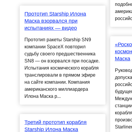
подобн
америк
Прототип Starship Илона
российс
Маска взорвался при
испытаниях — видео
Прототип ракеты Starship SN9
«Роско
компании SpaceX повторил
космон
судьбу своего предшественника
Маска
SN8 — он взорвался при посадке.
Испытания космического корабля
Руково
транслировали в прямом эфире
допуска
на сайте компании. Компания
россий
американского миллиардера
будущем
Илона Маска р...
Междун
станции
корабл
произв
Третий прототип корабля
Starlin
Starship Илона Маска