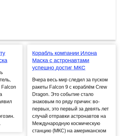
ту
Корабль компании Илона
ска
Маска с астронавтами
успешно достиг МКС
ть
тель,
Вчера весь мир следил за пуском
 Falcon
ракеты Falcon 9 с кораблём Crew
а
Dragon. Это событие стало
аявил
знаковым по ряду причин: во-
первых, это первый за девять лет
гозин.
случай отправки астронавтов на
.
Международную космическую
станцию (МКС) на американском