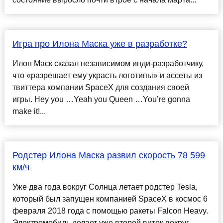
Игра про Илона Маска уже в разработке?
Илон Маск сказал независимом инди-разработчику,
что «разрешает ему украсть логотипы» и ассеты из
твиттера компании SpaceX для создания своей
игры. Hey you …Yeah you Queen …You’re gonna
make it!...
Родстер Илона Маска развил скорость 78 599
км/ч
Уже два года вокруг Солнца летает родстер Tesla,
который был запущен компанией SpaceX в космос 6
февраля 2018 года с помощью ракеты Falcon Heavy.
Электромобиль делает уже второй виток вокруг