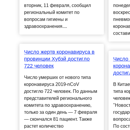
вторник, 11 февраля, сообщил
понедел
региональный комитет по
воскрес
вопросам гигиены и
пневмо
здравоохранения....
коронав
состави
Число жертв коронавируса в
провинции Хубэй достигло
Число 
722 человек
корона
достиг
Число умерших от нового типа
коронавируса 2019-nCoV
В Китае
достигло 722 человек. По данным
типа ко
представителей регионального
человек
комитета по здравоохранению,
"Новост
только за один день — 7 февраля
государ
— скончался 81 пациент. Также
вопрос
растет количество
По сост