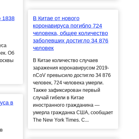
о 1838
В Китае от нового
коронавируса погибло 724
человека, общее количество
заболевших достигло 34 876
уса
человек
ек. Об
Москвы
В Китае количество случаев
заражения коронавирусом 2019-
nCoV превысило достигло 34 876
человек, 724 человека умерли.
Также зафиксирован первый
случай гибели в Китае
уса в
иностранного гражданина —
умерла гражданка США, сообщает
The New York Times. С...
 в