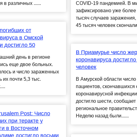
 в различных ......
COVID-19 пандемией. В м
зафиксировано уже более
тысяч случаев заражения,
45 тысяч человек скончалис
погибших от
вируса в Омской
и достигло 50
В Приамурье число жер
ашний день в регионе
коронавируса достигло
ись еще двое больных.
человек
илось и число зараженных
ь их почти 5,3 тыс.
В Амурской области число
...
пациентов, скончавшихся 
коронавирусной инфекции
достигло шести, сообщает
региональное правительст
rusalem Post: Число
Неделю назад были......
их при теракте у
ги в Восточном
лиме достигло восьми