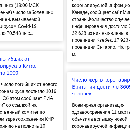
ьника (19:00 МСК
коронавирусной инфекцие
енья) число заболевших
Канаде, сообщает сайт Ми
нией, вызываемой
страны.Количество случае
ирусом Covid-19,
инфицирования достигло 6
ло 70,548 тыс....
32 623 из них выявлены в
провинции Квебек, 17 923 
провинции Онтарио. На тр
м...
погибших от
вируса в Китае
ло 1000
Число жертв коронавир
 число погибших от нового
Британии достигло 360
ронавируса достигло 1016
человек
. Об этом сообщает РИА
и" со ссылкой на
Всемирная организация
ственный комитет по
здравоохранения 11 март
ам здравоохранения КНР.
объявила вспышку новой
оянию на полночь 10
коронавирусной инфекции