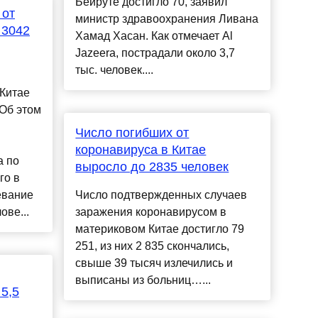
Бейруте достигло 70, заявил
 от
министр здравоохранения Ливана
 3042
Хамад Хасан. Как отмечает Al
Jazeera, пострадали около 3,7
тыс. человек....
 Китае
 Об этом
Число погибших от
коронавируса в Китае
а по
выросло до 2835 человек
го в
евание
Число подтвержденных случаев
ове...
заражения коронавирусом в
материковом Китае достигло 79
251, из них 2 835 скончались,
свыше 39 тысяч излечились и
выписаны из больниц…...
5,5