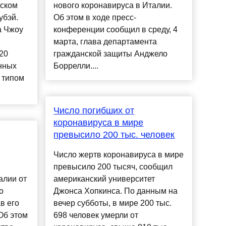
йском
нового коронавируса в Италии.
убэй.
Об этом в ходе пресс-
а Чжоу
конференции сообщил в среду, 4
марта, глава департамента
20
гражданской защиты Анджело
нных
Боррелли....
 типом
Число погибших от
коронавируса в мире
превысило 200 тыс. человек
Число жертв коронавируса в мире
превысило 200 тысяч, сообщил
алии от
американский университет
о
Джонса Хопкинса. По данным на
в его
вечер субботы, в мире 200 тыс.
Об этом
698 человек умерли от