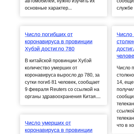
автомобилей, нужно изучить их
сообщил
основные характер...
службе 
Число погибших от
Число 
коронавируса в провинции
столкн
Хубэй достигло 780
достиг
челов
В китайской провинции Хубэй
количество умерших от
Число п
коронавируса выросло до 780, за
столкно
сутки погиб 81 человек, сообщает
14, еще
9 февраля Reuters со ссылкой на
получил
органы здравоохранения Китая....
сообщил
телекан
ссылкой
телека
Число умерших от
что в х
коронавируса в провинции