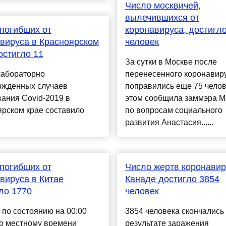
Число москвичей,
вылечившихся от
погибших от
коронавируса, достигл
вируса в Красноярском
человек
остигло 11
За сутки в Москве после
лабораторно
перенесенного коронавир
ржденных случаев
поправились еще 75 челов
ания Covid-2019 в
этом сообщила заммэра 
рском крае составило
по вопросам социального
развития Анастасия......
погибших от
Число жертв коронавир
вируса в Китае
Канаде достигло 3854
ло 1770
человек
 по состоянию на 00:00
3854 человека скончались
по местному времени
результате заражения