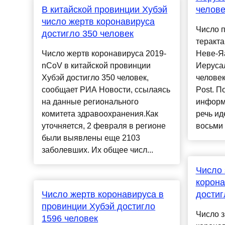
В китайской провинции Хубэй
челове
число жертв коронавируса
Число п
достигло 350 человек
теракта
Число жертв коронавируса 2019-
Неве-Я
nCoV в китайской провинции
Иеруса
Хубэй достигло 350 человек,
человек
сообщает РИА Новости, ссылаясь
Post. П
на данные регионального
информ
комитета здравоохранения.Как
речь ид
уточняется, 2 февраля в регионе
восьми 
были выявлены еще 2103
заболевших. Их общее числ...
Число
корона
Число жертв коронавируса в
достиг
провинции Хубэй достигло
Число 
1596 человек