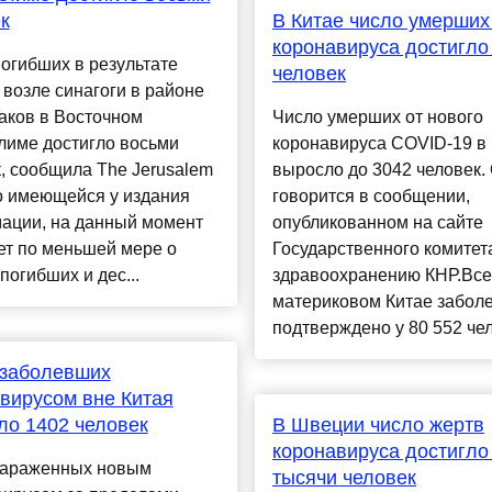
к
В Китае число умерших
коронавируса достигло
огибших в результате
человек
 возле синагоги в районе
аков в Восточном
Число умерших от нового
лиме достигло восьми
коронавируса COVID-19 в
, сообщила The Jerusalem
выросло до 3042 человек.
о имеющейся у издания
говорится в сообщении,
ации, на данный момент
опубликованном на сайте
ет по меньшей мере о
Государственного комитет
погибших и дес...
здравоохранению КНР.Все
материковом Китае забол
подтверждено у 80 552 чел
 заболевших
вирусом вне Китая
ло 1402 человек
В Швеции число жертв
коронавируса достигло 
зараженных новым
тысячи человек