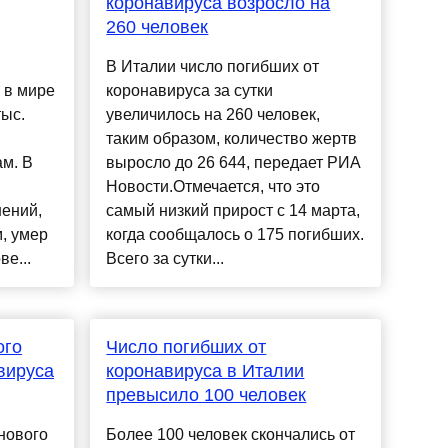
коронавируса возросло на
260 человек
В Италии число погибших от
 в мире
коронавируса за сутки
тыс.
увеличилось на 260 человек,
таким образом, количество жертв
м. В
выросло до 26 644, передает РИА
Новости.Отмечается, что это
нений,
самый низкий прирост с 14 марта,
, умер
когда сообщалось о 175 погибших.
е...
Всего за сутки...
ого
Число погибших от
вируса
коронавируса в Италии
превысило 100 человек
нового
Более 100 человек скончались от