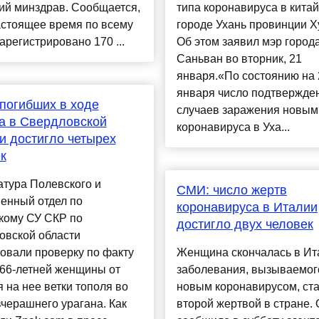
ий минздрав. Сообщается,
типа коронавируса в кита
астоящее время по всему
городе Ухань провинции Х
арегистрировано 170 ...
Об этом заявил мэр город
Саньван во вторник, 21
января.«По состоянию на 
января число подтвержде
погибших в ходе
случаев заражения новым
а в Свердловской
коронавируса в Уха...
и достигло четырех
к
тура Полевского и
СМИ: число жертв
енный отдел по
коронавируса в Италии
кому СУ СКР по
достигло двух человек
овской области
овали проверку по факту
Женщина скончалась в Ит
 66-летней женщины от
заболевания, вызываемог
 на нее ветки тополя во
новым коронавирусом, ста
черашнего урагана. Как
второй жертвой в стране. 