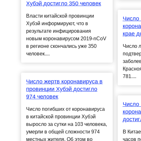
Хубэй достигло 350 человек
Власти китайской провинции
Число 
Хубэй информируют, что в
корона
результате инфицирования
крае д
новым коронавирусом 2019-nCoV
в регионе скончались уже 350
Число 
человек....
подтве
заболев
Красноя
781....
Число жертв коронавируса в
провинции Хубэй достигло
974 человек
Число 
Число погибших от коронавируса
корона
в китайской провинции Хубэй
достиг
выросло за сутки на 103 человека,
умерли в общей сложности 974
В Китае
местных жителя. Об этом во
часов 