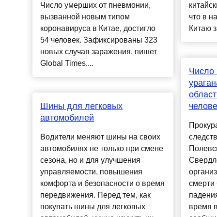
Число умерших от пневмонии,
китайск
вызванной новым типом
что в н
коронавируса в Китае, достигло
Китаю з
54 человек. Зафиксированы 323
новых случая заражения, пишет
Global Times....
Число 
ураган
област
Шины для легковых
челове
автомобилей
Прокура
Водители меняют шины на своих
следств
автомобилях не только при смене
Полевс
сезона, но и для улучшения
Свердл
управляемости, повышения
организ
комфорта и безопасности о время
смерти
передвижения. Перед тем, как
падения
покупать шины для легковых
время в