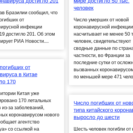
онавируса достигло 201
мире достигло 50 тыс.
человек
ав Бразилии сообщил, что
огибших от
Число умерших от новой
вирусной инфекции
коронавирусной инфекции
9 достигло 201. Об этом
насчитывает не менее 50 
рует РИА Новости....
человек, свидетельствуют
сводные данные по страна
частности, во Франции за
последние сутки от ослож
погибших от
вызванных коронавирусом
вируса в Китае
по меньшей мере 471 челов
ло 170
итории Китая уже
ировано 170 летальных
Число погибших от нов
 из-за заболеваний,
типа китайского корона
ных коронавирусом нового
выросло до шести
ообщает агентство
а» со ссылкой на
Шесть человек погибли от 