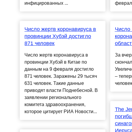
инфицированных ...
февраля
Число жертв коронавируса в
Число 
провинции Хубэй достигло
корона
871 человек
област
Число жертв коронавируса в
За вчер
провинции Хубэй в Китае по
скончал
данным на 9 февраля достигло
Увелич
871 человек. Заражены 29 тысяч
– тепер
631 человек. Такие данные
человек.
приводят власти Поднебесной. В
заявлении регионального
комитета здравоохранения,
The Je
которое цитирует РИА Новости...
погибш
синаго
Иеруса