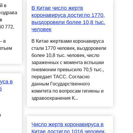
й в
В Китае число жертв
нздрава
коронавируса достигло 1770,
в
выздоровели более 10,8 тыс.
0 772,
человек
– в
В Китае жертвами коронавируса
етьем
стали 1770 человек, выздоровели
более 10,8 тыс. человек, число
зараженных с момента вспышки
пневмонии превысило 70,5 тыс.,
передает ТАСС. Согласно
уса в
данным Государственного
5
комитета по вопросам гигиены и
здравоохранения К...
а
Число жертв коронавируса в
Китае достигло 1016 человек,