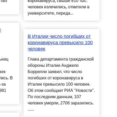
ство
коронавируса, свыше 810 тыс.
человек излечились, отметили в
университете, переда...
т
В Италии число погибших от
коронавируса превысило 100
человек
ьниц
Глава департамента гражданской
обороны Италии Анджело
век
Боррелли заявил, что число
лись. В
погибших от коронавируса в
-за
Италии превысило 100 человек.
981
Об этом сообщает РИА "Новости".
По последним данным, 107
человек умерли, 2706 заразились.
......