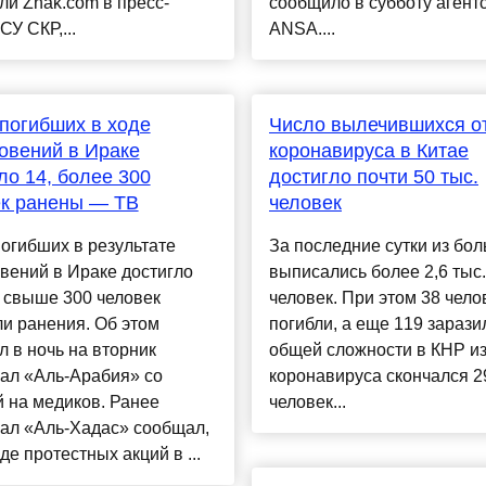
и Znak.com в пресс-
сообщило в субботу агент
СУ СКР,...
ANSA....
погибших в ходе
Число вылечившихся о
овений в Ираке
коронавируса в Китае
ло 14, более 300
достигло почти 50 тыс.
ек ранены — ТВ
человек
огибших в результате
За последние сутки из бол
вений в Ираке достигло
выписались более 2,6 тыс.
 свыше 300 человек
человек. При этом 38 чело
и ранения. Об этом
погибли, а еще 119 зарази
 в ночь на вторник
общей сложности в КНР из
ал «Аль-Арабия» со
коронавируса скончался 2
 на медиков. Ранее
человек...
нал «Аль-Хадас» сообщал,
оде протестных акций в ...