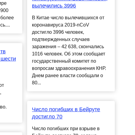
ире
вылечились 3996
 900
 более
В Китае число вылечившихся от
ь....
коронавируса 2019-nCoV
достигло 3996 человек,
подтвержденных случаев
заражения – 42 638, скончались
тв
1016 человек. Об этом сообщает
 шести
государственный комитет по
вопросам здравоохранения КНР.
Днем ранее власти сообщали о
80...
от
,
во.
Число погибших в Бейруте
достигло 70
Число погибших при взрыве в