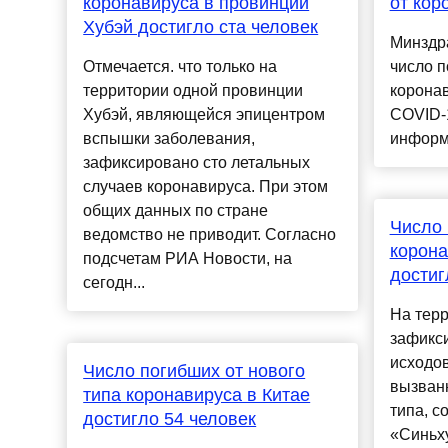
коронавируса в провинции
от кор
Хубэй достигло ста человек
Минздр
Отмечается. что только на
число п
территории одной провинции
корона
Хубэй, являющейся эпицентром
COVID-1
вспышки заболевания,
информи
зафиксировано сто летальных
случаев коронавируса. При этом
общих данных по стране
Число 
ведомство не приводит. Согласно
корона
подсчетам РИА Новости, на
достиг
сегодн...
На терр
зафикс
исходов
Число погибших от нового
вызван
типа коронавируса в Китае
типа, с
достигло 54 человек
«Синьху