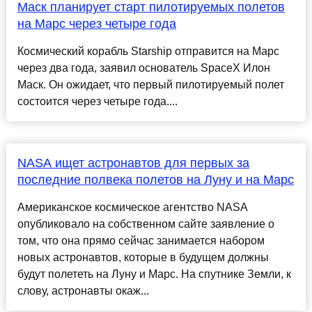
Маск планирует старт пилотируемых полетов
на Марс через четыре года
Космический корабль Starship отправится на Марс
через два года, заявил основатель SpaceX Илон
Маск. Он ожидает, что первый пилотируемый полет
состоится через четыре года....
NASA ищет астронавтов для первых за
последние полвека полетов на Луну и на Марс
Американское космическое агентство NASA
опубликовало на собственном сайте заявление о
том, что она прямо сейчас занимается набором
новых астронавтов, которые в будущем должны
будут полететь на Луну и Марс. На спутнике Земли, к
слову, астронавты окаж...