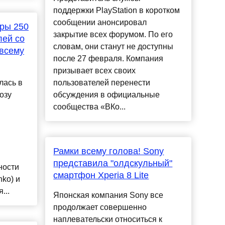
поддержки PlayStation в коротком
сообщении анонсировал
оры 250
закрытие всех форумом. По его
лей со
словам, они станут не доступны
 всему
после 27 февраля. Компания
призывает всех своих
лась в
пользователей перенести
озу
обсуждения в официальные
сообщества «ВКо...
Рамки всему голова! Sony
представила "олдскульный"
ности
смартфон Xperia 8 Lite
ko) и
...
Японская компания Sony все
продолжает совершенно
наплевательски относиться к