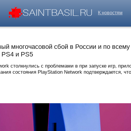
К новостям
вый многочасовой сбой в России и по всему
, PS4 и PS5
twork столкнулись с проблемами в при запуске игр, при
ия состояния PlayStation Network подтверждается, что 