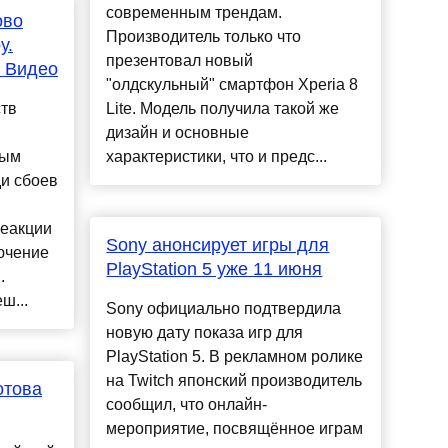
современным трендам.
ово
Производитель только что
у.
презентовал новый
. Видео
"олдскульный" смартфон Xperia 8
ств
Lite. Модель получила такой же
дизайн и основные
ным
характеристики, что и предс...
ди сбоев
реакции
Sony анонсирует игры для
ючение
PlayStation 5 уже 11 июня
.
ш...
Sony официально подтвердила
новую дату показа игр для
PlayStation 5. В рекламном ролике
на Twitch японский производитель
отова
сообщил, что онлайн-
мероприятие, посвящённое играм