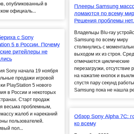
в, опубликованный в
Плееры Samsung масс
ком официаль...
ломаются по всему мир
Решения проблемы нет
Владельцы Blu-ray устрой
ериха с Sony
Samsung по всему миру
ation 5 в России. Почему
столкнулись с моменталь
ские ритейлеры не
выходом их из строя. Сре
ились
отмечаются циклические
перезагрузки, отсутствие 
ия Sony начала 19 ноября
на нажатие кнопок и выкл
льные продажи игровой
спустя пару секунд работы
ки PlayStation 5 нового
Samsung пока не нашла ре
ия в России и некоторых
странах. Старт продаж
ся весьма проблемным,
массу жалоб и нареканий
Обзор Sony Alpha 7C: г
оны пользователей.
ко всему
вый пол...