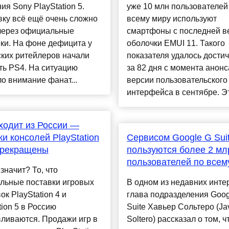
ия Sony PlayStation 5.
уже 10 млн пользователей
ку всё ещё очень сложно
всему миру используют
 через официальные
смартфоны с последней в
ки. На фоне дефицита у
оболочки EMUI 11. Такого
ких ритейлеров начали
показателя удалось достич
ть PS4. На ситуацию
за 82 дня с момента анонс
о внимание фанат...
версии пользовательского
интерфейса в сентябре. Эт.
ходит из России —
и консолей PlayStation
Сервисом Google G Sui
прекращены
пользуются более 2 мл
пользователей по всем
 значит? То, что
льные поставки игровых
В одном из недавних инте
ок PlayStation 4 и
глава подразделения Goog
tion 5 в Россию
Suite Хавьер Сольтеро (Jav
ливаются. Продажи игр в
Soltero) рассказал о том, ч