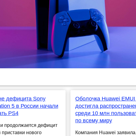
не дефицита Sony
Оболочка Huawei EMUI
ation 5 в России начали
достигла распростране
ать PS4
среди 10 млн пользова
по всему миру
ии продолжается дефицит
 приставки нового
Компания Huawei заявила,