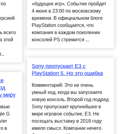
 по
«будущее игр». Событие пройдет
4 июня в 23:00 по московскому
ерсией
времени. В официальном блоге
PlayStation сообщается, что
ь всего
компания в каждом поколении
а этой
консолей PS стремится ...
..
Sony пропускает E3 с
PlayStation 5. Но это ошибка
te
Комментарий: Это не очень
рд
умный ход, когда вы запускаете
у миру
новую консоль. Второй год подряд
рвью
Sony пропускает крупнейшее в
le G
мире игровое событие, E3. Не
ier
посещать выставку в 2018 году
то в
имело смысл. Компании нечего