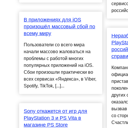
сервисо
российс
В приложениях для iOS
произошёл массовый сбой по
всему миру
Неразб
PlaySt
Пользователи со всего мира
россий
начали массово жаловаться на
справ
проблемы с работой многих
популярных приложений на iOS.
Компан
Сбои произошли практически во
официа
всех сервисах «Яндекса», в Viber,
пристав
Spotify, TikTok, [...]...
поколен
других 
оказал
вызвав 
Sony откажется от игр для
со стор
PlayStation 3 и PS Vita в
Счастли
магазине PS Store