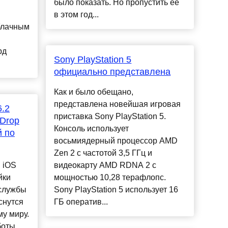
было показать. Но пропустить ее
в этом год...
блачным
рд
Sony PlayStation 5
официально представлена
Как и было обещано,
представлена новейшая игровая
6.2
приставка Sony PlayStation 5.
rDrop
Консоль использует
й по
восьмиядерный процессор AMD
Zen 2 с частотой 3,5 ГГц и
 iOS
видеокарту AMD RDNA 2 с
йки
мощностью 10,28 терафлопс.
службы
Sony PlayStation 5 использует 16
снутся
ГБ оператив...
му миру.
боты