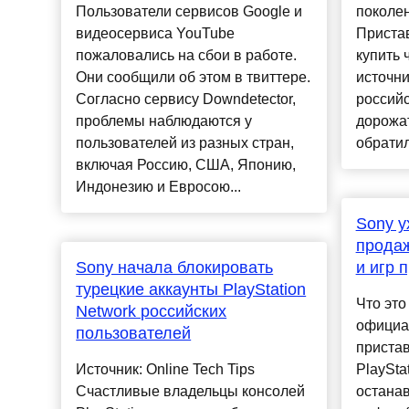
Пользователи сервисов Google и
поколен
видеосервиса YouTube
Пристав
пожаловались на сбои в работе.
купить
Они сообщили об этом в твиттере.
источни
Согласно сервису Downdetector,
российс
проблемы наблюдаются у
дорожа
пользователей из разных стран,
обратил
включая Россию, США, Японию,
Индонезию и Евросою...
Sony у
продаж
Sony начала блокировать
и игр 
турецкие аккаунты PlayStation
Что это
Network российских
официа
пользователей
пристав
Источник: Online Tech Tips
PlaySta
Счастливые владельцы консолей
останав