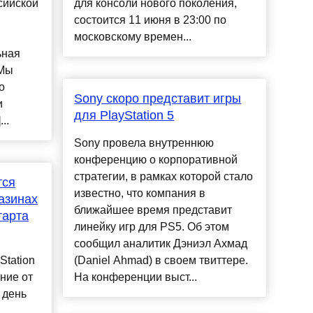
сийской
для консоли нового поколения,
состоится 11 июня в 23:00 по
московскому времен...
ьная
 Мы
о
Sony скоро представит игры
и
для PlayStation 5
..
Sony провела внутреннюю
конференцию о корпоративной
стратегии, в рамках которой стало
тся
известно, что компания в
азинах
ближайшее время представит
тарта
линейку игр для PS5. Об этом
сообщил аналитик Дэниэл Ахмад
Station
(Daniel Ahmad) в своем твиттере.
ние от
На конференции выст...
 день
я