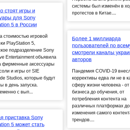
системы был изменён в х
о стоят игры и
протестов в Китае....
уары для Sony
ation 5 в России
а стоимостью игровой
Более 1 миллиарда
ки PlayStation 5,
пользователей по всем
ское подразделение Sony
смотрели каналы украи
tive Entertainment объявила
авторов
а фирменные аксессуары
соли и игры от SIE
Пандемия COVID-19 внесл
de Studios, которые будут
коррективы едва ли не в 
ы в день запуска.
сферу жизни человека - от
менно с вып...
бизнеса до обучения, от
потребления контента на
различных платформах до
изменения самого контента
я приставка Sony
трендов....
ation 5 может стать