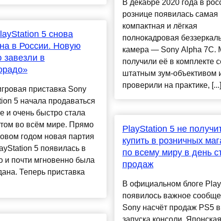
В декабре 2020 года в рос
рознице появилась самая
компактная и лёгкая
layStation 5 снова
полнокадровая беззеркал
на в России. Новую
камера — Sony Alpha 7C.
 завезли в
получили её в комплекте с
орадо»
штатным зум-объективом 
проверили на практике, [...].
гровая приставка Sony
tion 5 начала продаваться
е и очень быстро стала
том во всём мире. Прямо
PlayStation 5 не получи
овом годом новая партия
купить в розничных маг
ayStation 5 появилась в
по всему миру в день с
 и почти мгновенно была
продаж
ана. Теперь приставка
В официальном блоге Play
появилось важное сообще
Sony насчёт продаж PS5 в
запуска консоли. Японска