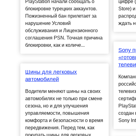
PlayStation начали сообщать о
цифре (
блокировке турецких аккаунтов.
Store) 
Пожизненный бан прилетает за
распрод
нарушение Условий
ждать н
обслуживания и Лицензионного
соглашения PSN. Точная причина
блокировки, как и количе...
Sony п
«готов
телев
Шины для легковых
Компан
автомобилей
российс
Водители меняют шины на своих
телеви
автомобилях не только при смене
сертифи
сезона, но и для улучшения
PlaySta
управляемости, повышения
создан 
комфорта и безопасности о время
Sony Inte
передвижения. Перед тем, как
покупать шины для легковых