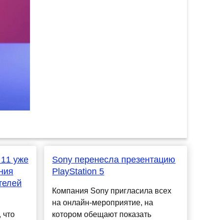
 11 уже
Sony перенесла презентацию
ния
PlayStation 5
телей
Компания Sony пригласила всех
на онлайн-мероприятие, на
 что
котором обещают показать