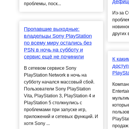
дефици
проблемы, поск...
Из-за C
пробле
новинок
Пропавшие выходные:
других 
владельцы Sony PlayStation
по всему миру остались без
PSN в ночь на субботу и
сервис ещё не починили
К каки
доступ
В сетевом сервисе Sony
PlaySt
PlayStation Network в ночь на
субботу начался массовый сбой.
Компани
Пользователи Sony PlayStation
Enterta
Vita, PlayStation 3, PlayStation 4 и
мульти
PlayStation 5 столкнулись с
которые
проблемами при запуске игр,
пользов
приложений и сетевых функций. И
PlaySta
хотя Sony ...
продаж.