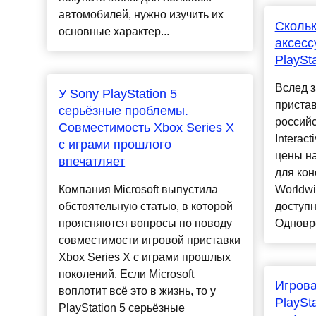
автомобилей, нужно изучить их
Скольк
основные характер...
аксесс
PlaySt
Вслед з
У Sony PlayStation 5
пристав
серьёзные проблемы.
россий
Совместимость Xbox Series X
Interac
с играми прошлого
цены н
впечатляет
для кон
Компания Microsoft выпустила
Worldwi
обстоятельную статью, в которой
доступн
проясняются вопросы по поводу
Одновре
совместимости игровой приставки
Xbox Series X с играми прошлых
поколений. Если Microsoft
Игрова
воплотит всё это в жизнь, то у
PlaySt
PlayStation 5 серьёзные