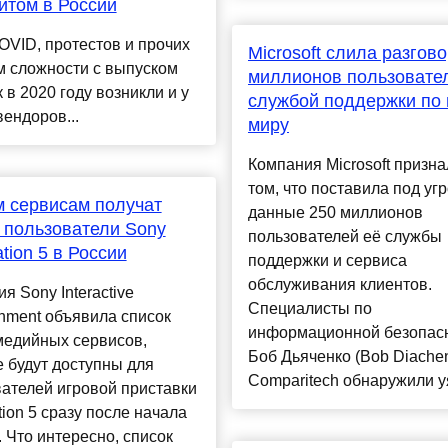
том в России
OVID, протестов и прочих
Microsoft слила разгов
м сложности с выпуском
миллионов пользовате
 в 2020 году возникли и у
службой поддержки по
вендоров...
миру
Компания Microsoft призна
том, что поставила под угр
м сервисам получат
данные 250 миллионов
 пользователи Sony
пользователей её службы
ation 5 в России
поддержки и сервиса
обслуживания клиентов.
я Sony Interactive
Специалисты по
inment объявила список
информационной безопас
медийных сервисов,
Боб Дьяченко (Bob Diachen
 будут доступны для
Comparitech обнаружили уя
ателей игровой приставки
tion 5 сразу после начала
 Что интересно, список