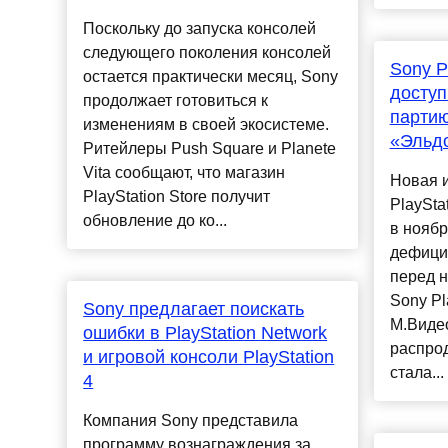
Поскольку до запуска консолей
следующего поколения консолей
Sony P
остается практически месяц, Sony
доступ
продолжает готовиться к
партию
изменениям в своей экосистеме.
«Эльд
Ритейлеры Push Square и Planete
Vita сообщают, что магазин
Новая и
PlayStation Store получит
PlaySta
обновление до ко...
в ноябр
дефици
перед н
Sony Pl
Sony предлагает поискать
М.Видео
ошибки в PlayStation Network
распрод
и игровой консоли PlayStation
стала...
4
Компания Sony представила
программу вознаграждения за