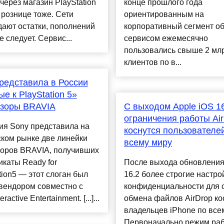
через магазин PlayStation
конце прошлого года
и рознице тоже. Сети
ориентированным на
ают остатки, пополнений
корпоративный сегмент о
е следует. Сервис...
сервисом ежемесячно
пользовались свыше 2 мл
клиентов по в...
редставила в России
ые к PlayStation 5»
изоры BRAVIA
С выходом Apple iOS 1
ограничения работы Ai
ия Sony представила на
коснутся пользователе
ком рынке две линейки
всему миру
зоров BRAVIA, получивших
каты Ready for
После выхода обновления
tion5 — этот слоган был
16.2 более строгие настро
вендором совместно с
конфиденциальности для 
ractive Entertainment. [...]...
обмена файлов AirDrop ко
владельцев iPhone по все
Первоначально режим ра