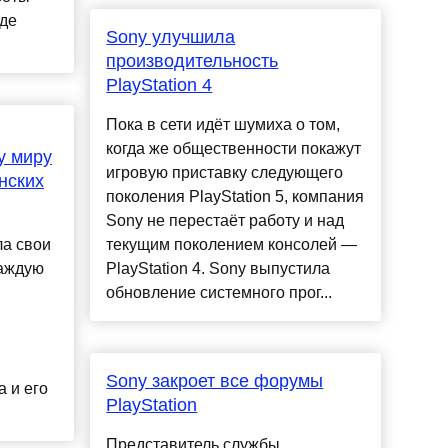
оде
Sony улучшила
производительность
PlayStation 4
Пока в сети идёт шумиха о том,
когда же общественности покажут
у миру
игровую приставку следующего
нских
поколения PlayStation 5, компания
Sony не перестаёт работу и над
а свои
текущим поколением консолей —
каждую
PlayStation 4. Sony выпустила
обновление системного прог...
Sony закроет все форумы
 и его
PlayStation
Представитель службы