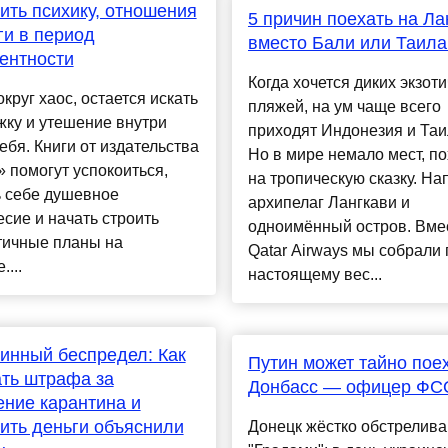
ить психику, отношения
5 причин поехать на Ла
ги в период
вместо Бали или Таил
ентности
Когда хочется диких экзот
округ хаос, остается искать
пляжей, на ум чаще всего
ку и утешение внутри
приходят Индонезия и Таи
ебя. Книги от издательства
Но в мире немало мест, п
 помогут успокоиться,
на тропическую сказку. На
ь себе душевное
архипелаг Лангкави и
сие и начать строить
одноимённый остров. Вме
тичные планы на
Qatar Airways мы собрали 
...
настоящему вес...
инный беспредел: Как
Путин может тайно поех
ть штрафа за
Донбасс — офицер ФС
ние карантина и
ить деньги объяснили
Донецк жёстко обстрелив