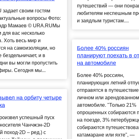
путешествий — они понра
 задает своим гостям
любителям неспешным про
актуальные вопросы Фото:
и заядлым туристам....
ндр Мамаев © URA.RUМы
 для вас несколько
. Хоть весь мир и
Более 40% россиян
ся на самоизоляции, но
планируют поехать в о
е бездельничает, и в
на автомобиле
дни вы могли пропустить
иры. Сегодня мы...
Более 40% россиян,
планирующих летний отпус
отправятся в путешествие
вывел на орбиту четыре
личном или арендованном
ка
автомобиле. "Только 21%
опрошенных собираются п
роизвел успешный пуск
на поезде, 3% петербуржц
-носителя Чанчжэн-2D
собираются путешествова
й поход-2D – ред.) с
катамаране или яхте", —