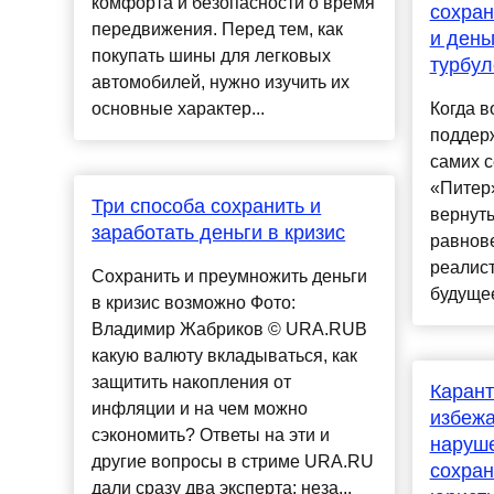
комфорта и безопасности о время
сохран
передвижения. Перед тем, как
и день
покупать шины для легковых
турбул
автомобилей, нужно изучить их
основные характер...
Когда в
поддерж
самих с
«Питер»
Три способа сохранить и
вернут
заработать деньги в кризис
равнове
реалис
Сохранить и преумножить деньги
будущее.
в кризис возможно Фото:
Владимир Жабриков © URA.RUВ
какую валюту вкладываться, как
защитить накопления от
Карант
инфляции и на чем можно
избежа
сэкономить? Ответы на эти и
наруше
другие вопросы в стриме URA.RU
сохран
дали сразу два эксперта: неза...