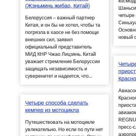
космод
(Жэньминь жибао, Китай)
Шаньси.
четыре 
Белоруссия – важный партнер
Синьхуа
Китая, и он бы не хотел, чтобы та
Основн
погрязла в хаосе не без помощи
новый о
внешних сил, заявил
официальный представитель
МИД КНР Чжао Лицзянь. Китай
уважает стремление Белоруссии
Четыр
защищать независимость и
приост
суверенитет и надеется, что...
Красно
Авиасо
Красно
Четыре способа сделать
приост
кемпер из мотоцикла
авиако
REGNUM
Путешествовать на мотоцикле
пресс-
увлекательно. Но если по пути нет
аэропо