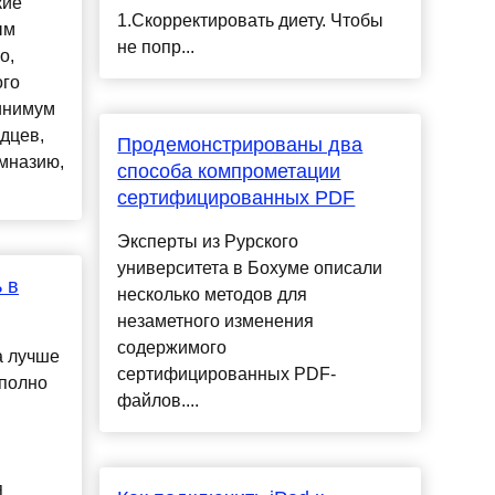
кие
1.Скорректировать диету. Чтобы
ым
не попр...
о,
ого
инимум
дцев,
Продемонстрированы два
имназию,
способа компрометации
сертифицированных PDF
Эксперты из Рурского
университета в Бохуме описали
 в
несколько методов для
незаметного изменения
содержимого
а лучше
сертифицированных PDF-
 полно
файлов....
я