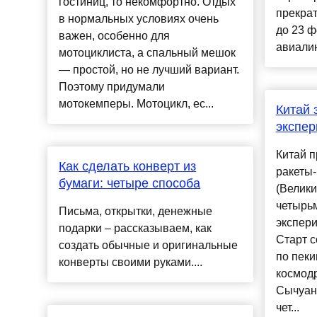
гостиниц, то некомфортно. Отдых
прекра
в нормальных условиях очень
до 23 ф
важен, особенно для
авиалин
мотоциклиста, а спальный мешок
— простой, но не лучший вариант.
Поэтому придумали
мотокемперы. Мотоцикл, ес...
Китай 
экспер
Китай п
Как сделать конверт из
ракеты
бумаги: четыре способа
(Велики
четырь
Письма, открытки, денежные
экспер
подарки – рассказываем, как
Старт с
создать обычные и оригинальные
по пеки
конверты своими руками....
космод
Сычуан
чет...