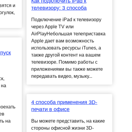
Как подключить iPad к
вятся и
телевизору: 3 способа
гулок,
Подключение iPad к телевизору
через Apple TV или
AirPlayНебольшая телеприставка
Apple дает вам возможность
использовать ресурсы iTunes, а
тпуск
также другой контент на вашем
телевизоре. Помимо работы с
приложениями вы также можете
передавать видео, музыку...
к,
 на
4 способа применения 3D-
оехать
печати в офисе
ев
ть на
Вы можете представить, на какие
стороны офисной жизни 3D-