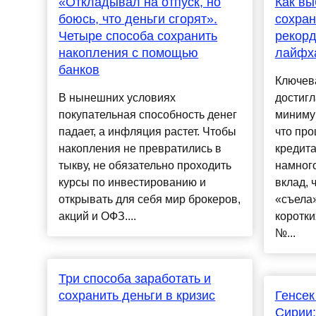
«Откладывал на отпуск, но
Как вы
боюсь, что деньги сгорят».
сохран
Четыре способа сохранить
рекорд
накопления с помощью
лайфх
банков
Ключева
В нынешних условиях
достигл
покупательная способность денег
минимум
падает, а инфляция растет. Чтобы
что про
накопления не превратились в
кредита
тыкву, не обязательно проходить
намного
курсы по инвестированию и
вклад, 
открывать для себя мир брокеров,
«съела»
акций и ОФЗ....
коротки
№...
Три способа заработать и
сохранить деньги в кризис
Генсек
Сирии