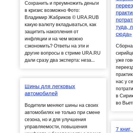
Сохранить и преумножить деньги
переез
в кризис возможно Фото:
практи
Владимир Жабриков © URA.RUВ
потрат
какую валюту вкладываться, как
туда, 
защитить накопления от
сюда»
инфляции и на чем можно
сэкономить? Ответы на эти и
Сборна
другие вопросы в стриме URA.RU
сирийце
дали сразу два эксперта: неза...
уже гов
переез
практик
нас у с
Шины для легковых
потрати
автомобилей
в Сирию
во Вьетн
Водители меняют шины на своих
автомобилях не только при смене
сезона, но и для улучшения
управляемости, повышения
7 книг