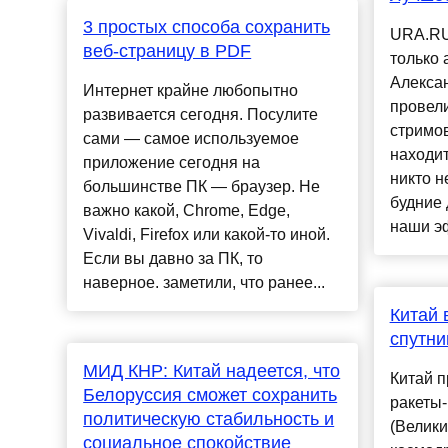
3 простых способа сохранить
URA.RU
веб-страницу в PDF
только 
Алекса
Интернет крайне любопытно
провели
развивается сегодня. Посулите
стримов
сами — самое используемое
находит
приложение сегодня на
никто н
большинстве ПК — браузер. Не
будние 
важно какой, Chrome, Edge,
наши эф
Vivaldi, Firefox или какой-то иной.
Если вы давно за ПК, то
наверное. заметили, что ранее...
Китай 
спутни
МИД КНР: Китай надеется, что
Китай п
Белоруссия сможет сохранить
ракеты
политическую стабильность и
(Велики
социальное спокойствие