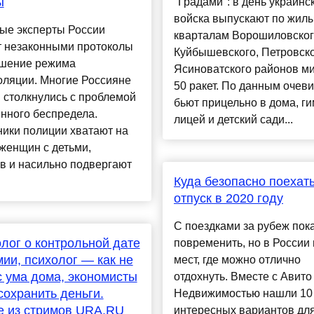
ы
"Градами": в день украинс
войска выпускают по жил
ые эксперты России
кварталам Ворошиловског
т незаконными протоколы
Куйбышевского, Петровск
ушение режима
Ясиноватского районов м
оляции. Многие Россияне
50 ракет. По данным очеви
 столкнулись с проблемой
бьют прицельно в дома, г
нного беспредела.
лицей и детский сади...
ики полиции хватают на
женщин с детьми,
в и насильно подвергают
Куда безопасно поехать
отпуск в 2020 году
С поездками за рубеж пок
лог о контрольной дате
повременить, но в России
ии, психолог — как не
мест, где можно отлично
с ума дома, экономисты
отдохнуть. Вместе с Авито
сохранить деньги.
Недвижимостью нашли 10
е из стримов URA.RU
интересных вариантов дл