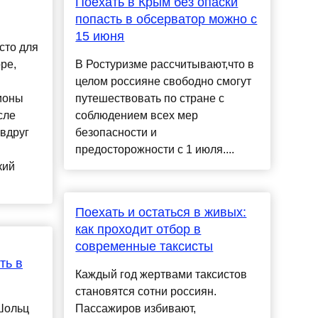
Поехать в Крым без опаски
попасть в обсерватор можно с
15 июня
сто для
ре,
В Ростуризме рассчитывают,что в
целом россияне свободно смогут
ционы
путешествовать по стране с
сле
соблюдением всех мер
 вдруг
безопасности и
предосторожности с 1 июля....
кий
Поехать и остаться в живых:
как проходит отбор в
современные таксисты
ть в
Каждый год жертвами таксистов
становятся сотни россиян.
Шольц
Пассажиров избивают,