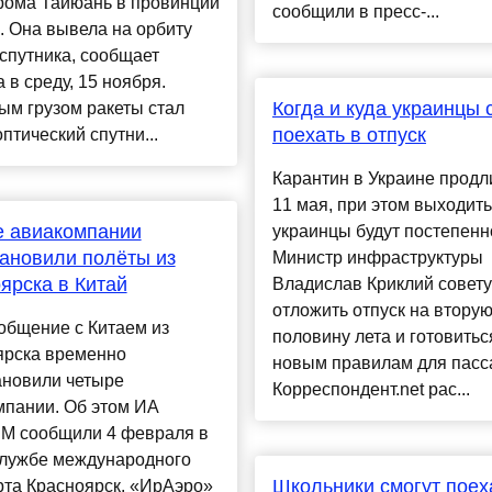
рома Тайюань в провинции
сообщили в пресс-...
 Она вывела на орбиту
спутника, сообщает
 в среду, 15 ноября.
Когда и куда украинцы 
ым грузом ракеты стал
поехать в отпуск
птический спутни...
Карантин в Украине продл
11 мая, при этом выходить
е авиакомпании
украинцы будут постепенн
ановили полёты из
Министр инфраструктуры
ярска в Китай
Владислав Криклий совету
отложить отпуск на втору
общение с Китаем из
половину лета и готовитьс
ярска временно
новым правилам для пасс
ановили четыре
Корреспондент.net рас...
мпании. Об этом ИА
 сообщили 4 февраля в
службе международного
Школьники смогут поех
рта Красноярск. «ИрАэро»