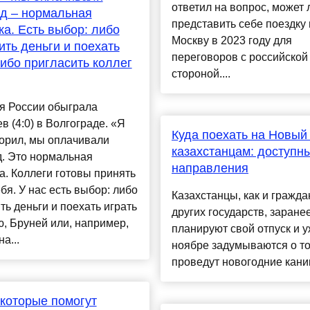
ответил на вопрос, может 
д – нормальная
представить себе поездку 
ка. Есть выбор: либо
Москву в 2023 году для
ить деньги и поехать
переговоров с российской
либо пригласить коллег
стороной....
я России обыграла
в (4:0) в Волгограде. «Я
Куда поехать на Новый
орил, мы оплачивали
казахстанцам: доступн
д. Это нормальная
направления
а. Коллеги готовы принять
ебя. У нас есть выбор: либо
Казахстанцы, как и гражда
ть деньги и поехать играть
других государств, заране
, Бруней или, например,
планируют свой отпуск и у
а...
ноябре задумываются о то
проведут новогодние каник
, которые помогут