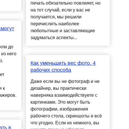
печать обязательно повлияет, но
на тот случай, если у вас не
получается, мы решили
перечислить наиболее
смогут
любопытные и заставляющие
задуматься аспекты...
или до
 из него
о.
Как уменьшить вес фото. 4
рабочих способа
ет
ю
Даже если вы не фотограф и не
я к
дизайнер, вы практически
ажиров.
наверняка взаимодействуете с
картинками. Это могут быть
фотографии, изображения
рабочего стола, скриншоты и всё
что угодно. Если их немного, вы
ать в