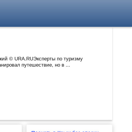
ицкий © URA.RUЭксперты по туризму
нировал путешествие, но в ...