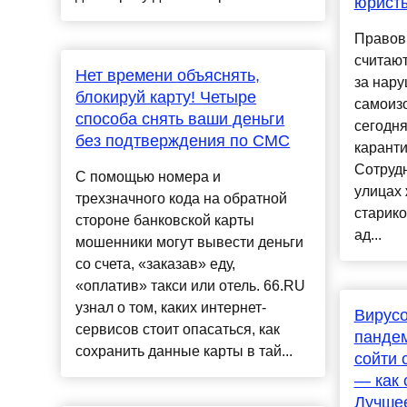
юрист
Правов
считаю
Нет времени объяснять,
за нар
блокируй карту! Четыре
самоиз
способа снять ваши деньги
сегодня
без подтверждения по СМС
каранти
Сотрудн
С помощью номера и
улицах 
трехзначного кода на обратной
старико
стороне банковской карты
ад...
мошенники могут вывести деньги
со счета, «заказав» еду,
«оплатив» такси или отель. 66.RU
узнал о том, каких интернет-
Вирусо
сервисов стоит опасаться, как
пандем
сохранить данные карты в тай...
сойти 
— как 
Лучше