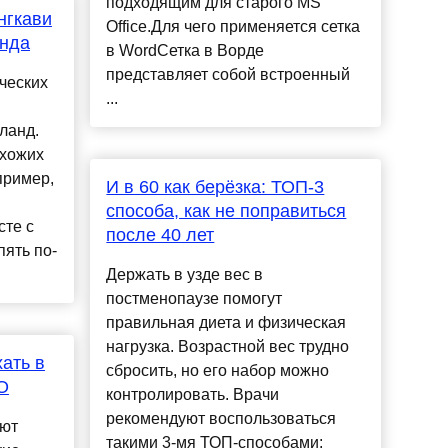
подходящим для старого MS
нгкави
Office.Для чего применяется сетка
анда
в WordСетка в Ворде
представляет собой встроенный
ических
...
ланд.
охожих
пример,
И в 60 как берёзка: ТОП-3
способа, как не поправиться
сте с
после 40 лет
пять по-
Держать в узде вес в
постменопаузе помогут
правильная диета и физическая
нагрузка. Возрастной вес трудно
ать в
сбросить, но его набор можно
О
контролировать. Врачи
рекомендуют воспользоваться
ают
такими 3-мя ТОП-способами: