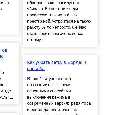
ли он
обворовывают, насилуют и
в
убивают. В советские годы
профессия таксиста была
престижной, устроиться на такую
работу было непросто. Сейчас
стать водителем очень легко,
потому ...
 год
ые
Как убрать сетку в Ворде: 4
способа
не
е
В такой ситуации стоит
же в
познакомиться с тремя
м, где
основными способами
улы....
выключения режима в
современных версиях редактора
и одним дополнительным,