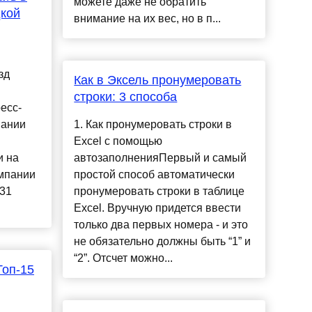
можете даже не обратить
дкой
внимание на их вес, но в п...
зд
Как в Эксель пронумеровать
строки: 3 способа
есс-
пании
1. Как пронумеровать строки в
Excel с помощью
и на
автозаполненияПервый и самый
омпании
простой способ автоматически
 31
пронумеровать строки в таблице
Excel. Вручную придется ввести
только два первых номера - и это
не обязательно должны быть “1” и
“2”. Отсчет можно...
Топ-15