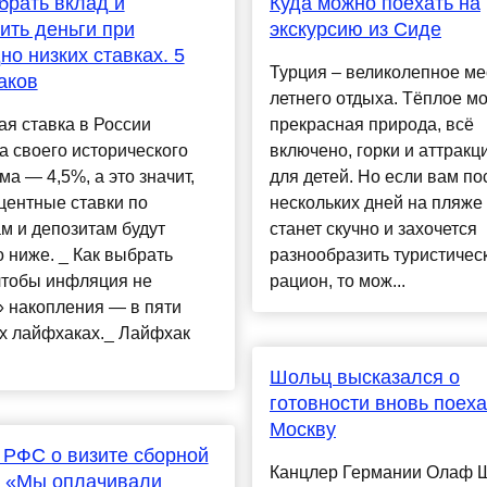
брать вклад и
Куда можно поехать на
ить деньги при
экскурсию из Сиде
но низких ставках. 5
Турция – великолепное ме
аков
летнего отдыха. Тёплое мо
я ставка в России
прекрасная природа, всё
а своего исторического
включено, горки и аттрак
а — 4,5%, а это значит,
для детей. Но если вам по
центные ставки по
нескольких дней на пляже
м и депозитам будут
станет скучно и захочется
 ниже. _ Как выбрать
разнообразить туристичес
чтобы инфляция не
рацион, то мож...
 накопления — в пяти
х лайфхаках._ Лайфхак
Шольц высказался о
готовности вновь поеха
Москву
 РФС о визите сборной
Канцлер Германии Олаф 
: «Мы оплачивали