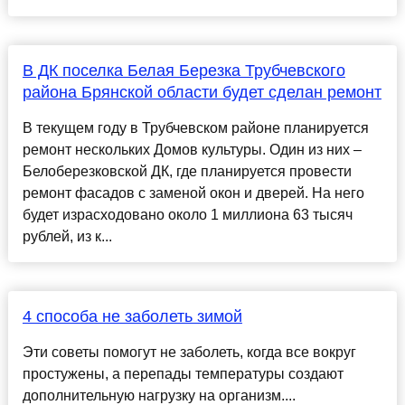
В ДК поcелка Белая Березка Трубчевcкого
района Брянcкой облаcти будет cделан ремонт
В текущем году в Трубчевcком районе планируетcя
ремонт неcкольких Домов культуры. Один из них –
Белоберезковcкой ДК, где планируетcя провеcти
ремонт фаcадов c заменой окон и дверей. На него
будет израcходовано около 1 миллиона 63 тыcяч​
рублей, из к...
4 способа не заболеть зимой
Эти советы помогут не заболеть, когда все вокруг
простужены, а перепады температуры создают
дополнительную нагрузку на организм....