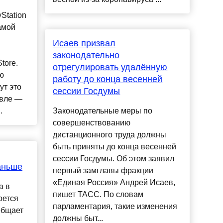
Station
амой
Исаев призвал
законодательно
tore.
отрегулировать удалённую
ю
работу до конца весенней
ут это
сессии Госдумы
евле —
.
Законодательные меры по
совершенствованию
дистанционного труда должны
быть приняты до конца весенней
сессии Госдумы. Об этом заявил
аньше
первый замглавы фракции
«Единая Россия» Андрей Исаев,
а в
пишет ТАСС. По словам
оется
парламентария, такие изменения
общает
должны быт...