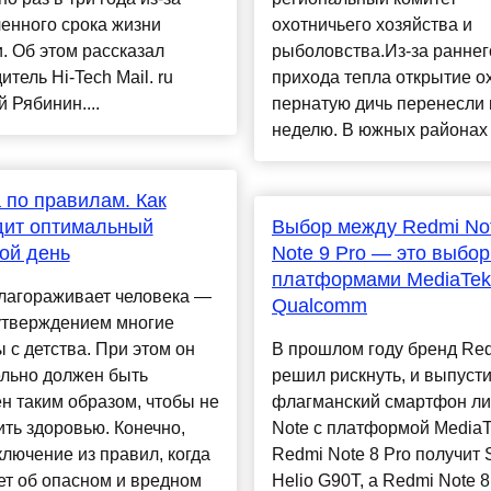
енного срока жизни
охотничьего хозяйства и
. Об этом рассказал
рыболовства.Из-за раннег
итель Hi-Tech Mail. ru
прихода тепла открытие о
 Рябинин....
пернатую дичь перенесли 
неделю. В южных районах (
 по правилам. Как
дит оптимальный
Выбор между Redmi Not
ой день
Note 9 Pro — это выбо
платформами MediaTek
благораживает человека —
Qualcomm
 утверждением многие
 с детства. При этом он
В прошлом году бренд Re
ельно должен быть
решил рискнуть, и выпусти
н таким образом, чтобы не
флагманский смартфон ли
ть здоровью. Конечно,
Note с платформой MediaT
ключение из правил, когда
Redmi Note 8 Pro получит
ет об опасном и вредном
Helio G90T, а Redmi Note 