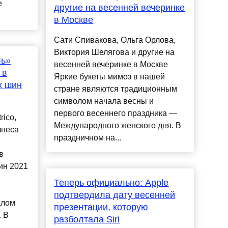
е
другие на весенней вечеринке
в Москве
Сати Спивакова, Ольга Орлова,
Виктория Шелягова и другие на
ль»
весенней вечеринке в Москве
 в
Яркие букеты мимоз в нашей
х шин
стране являются традиционным
символом начала весны и
первого весеннего праздника —
rico,
Международного женского дня. В
знеса
праздничном на...
в
ин 2021
Теперь официально: Apple
подтвердила дату весенней
алом
презентации, которую
 В
разболтала Siri