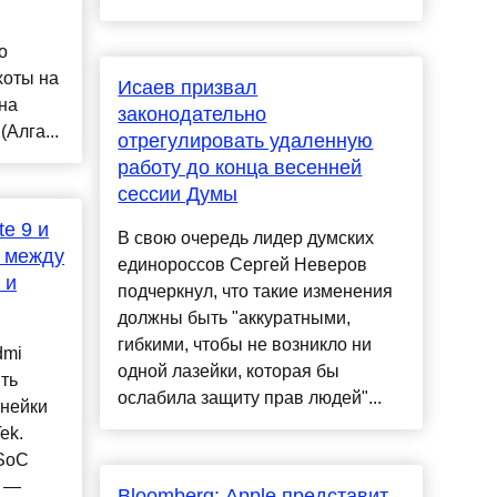
о
хоты на
Исаев призвал
на
законодательно
Алга...
отрегулировать удаленную
работу до конца весенней
сессии Думы
e 9 и
В свою очередь лидер думских
р между
единороссов Сергей Неверов
 и
подчеркнул, что такие изменения
должны быть "аккуратными,
гибкими, чтобы не возникло ни
dmi
одной лазейки, которая бы
ть
ослабила защиту прав людей"...
нейки
ek.
 SoC
8 —
Bloomberg: Apple представит