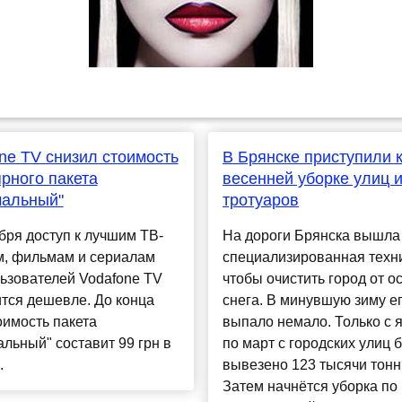
ne TV снизил стоимость
В Брянске приступили 
рного пакета
весенней уборке улиц 
мальный"
тротуаров
бря доступ к лучшим ТВ-
На дороги Брянска вышла
м, фильмам и сериалам
специализированная техни
ьзователей Vodafone TV
чтобы очистить город от о
тся дешевле. До конца
снега. В минувшую зиму е
оимость пакета
выпало немало. Только с 
льный" составит 99 грн в
по март с городских улиц 
.
вывезено 123 тысячи тонн 
Затем начнётся уборка по