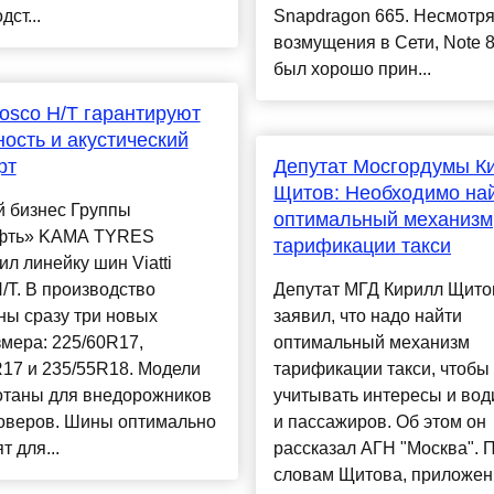
дст...
Snapdragon 665. Несмотря
возмущения в Сети, Note 8
был хорошо прин...
 Bosco H/T гарантируют
ость и акустический
рт
Депутат Мосгордумы К
Щитов: Необходимо на
 бизнес Группы
оптимальный механизм
фть» KAMA TYRES
тарификации такси
л линейку шин Viatti
/T. В производство
Депутат МГД Кирилл Щито
ны сразу три новых
заявил, что надо найти
мера: 225/60R17,
оптимальный механизм
17 и 235/55R18. Модели
тарификации такси, чтобы
отаны для внедорожников
учитывать интересы и вод
соверов. Шины оптимально
и пассажиров. Об этом он
т для...
рассказал АГН "Москва". 
словам Щитова, приложен