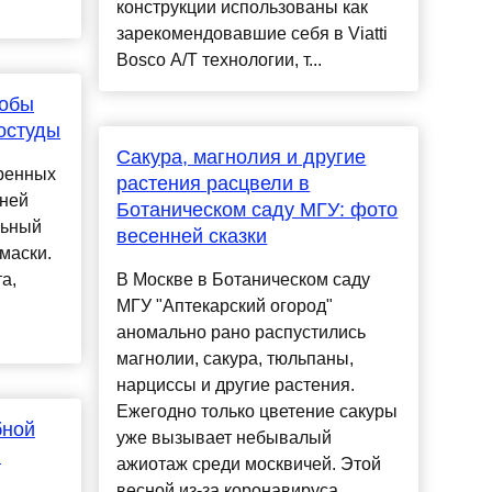
конструкции использованы как
зарекомендовавшие себя в Viatti
Bosco A/T технологии, т...
собы
остуды
Сакура, магнолия и другие
ренных
растения расцвели в
нней
Ботаническом саду МГУ: фото
льный
весенней сказки
маски.
а,
В Москве в Ботаническом саду
МГУ "Аптекарский огород"
аномально рано распустились
магнолии, сакура, тюльпаны,
нарциссы и другие растения.
Ежегодно только цветение сакуры
бной
уже вызывает небывалый
в
ажиотаж среди москвичей. Этой
весной из-за коронавируса ...