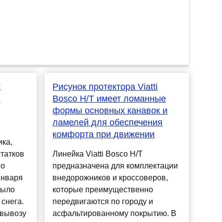
к
Рисунок протектора Viatti
и
Bosco H/T имеет ломанные
формы основных канавок и
ламелей для обеспечения
комфорта при движении
ка,
статков
Линейка Viatti Bosco H/T
го
предназначена для комплектации
января
внедорожников и кроссоверов,
было
которые преимущественно
снега.
передвигаются по городу и
 вывозу
асфальтированному покрытию. В