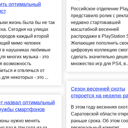
ить оптимальный
Российское отделение Play
ист
представило ролик с рекл
ыки жизнь была бы не так
недавно стартовавшей
на. Сегодня на улицах
масштабной весенней
городов каждый второй
распродажи в PlayStation S
ящий мимо человек
Желающие пополнить сво
т в наушниках любимые
цифровую коллекцию смог
Для многих музыка - это
сделать значительно деш
я возможность
множество игр для PS4, в..
иться и отвлечься от
 для некоторых - это ...
Сезон весенней охоты
откроется на неделю р
т назвал оптимальный
В этом году весенняя охот
службы смартфонов
Саратовской области откр
оны нужно менять
раньше срока. Об этом со
о раз в три года из-за
региональный комитет