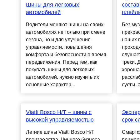
Шины для легковых
состав
автомобилей
плейл
Водители меняют шины на своих
Без муз
автомобилях не только при смене
прекрас
сезона, но и для улучшения
наших 
управляемости, повышения
проход
комфорта и безопасности о время
слушае
передвижения. Перед тем, как
треки. 
покупать шины для легковых
хороша
автомобилей, нужно изучить их
расслаб
основные характер...
суеты, а
Viatti Bosco H/T – шины с
Экспер
высокой управляемостью
срок 
Летние шины Viatti Bosco H/T
Смартф
производства Шинного бизнеса
примерн