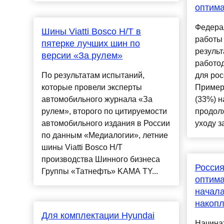
оптима
Федера
Шины Viatti Bosco H/T в
работы 
пятерке лучших шин по
результ
версии «За рулем»
работод
По результатам испытаний,
для рос
которые провели эксперты
Пример
автомобильного журнала «За
(33%) 
рулем», второго по цитируемости
продол
автомобильного издания в России
уходу за
по данным «Медиалогии», летние
шины Viatti Bosco H/T
производства Шинного бизнеса
Россия
Группы «Татнефть» KAMA TY...
оптима
начал
накоп
Для комплектации Hyundai
Начинат