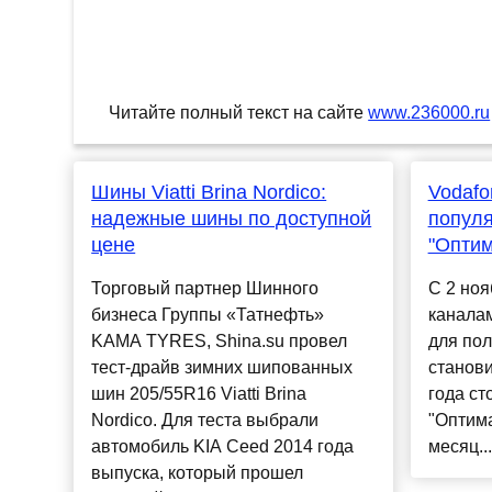
Читайте полный текст на сайте
www.236000.ru
Шины Viatti Brina Nordico:
Vodafo
надежные шины по доступной
популя
цене
"Опти
Торговый партнер Шинного
С 2 ноя
бизнеса Группы «Татнефть»
канала
KAMA TYRES, Shina.su провел
для пол
тест-драйв зимних шипованных
станови
шин 205/55R16 Viatti Brina
года ст
Nordico. Для теста выбрали
"Оптима
автомобиль KIA Ceed 2014 года
месяц...
выпуска, который прошел