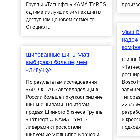
Группы «Татнефть» KAMA TYRES
произво
одними из лучших зимних шин в
доступном ценовом сегменте.
Специал...
Viatti
надежн
комфо
Шипованные шины Viatti
Шинный
выбирают больше, чем
«Татне
«липучку»
расшири
По результатам исследования
Bosco H
«АВТОСТАТ» автовладельцы в
запуще
России больше покупают зимние
типораз
шины с шипами. По итогам
225/65R
продаж Шинного бизнеса Группы
разраб
«Татнефть» KAMA TYRES
и крос
лидерами спроса стали
подходя
шипуемые Viatti Brina Nordico и