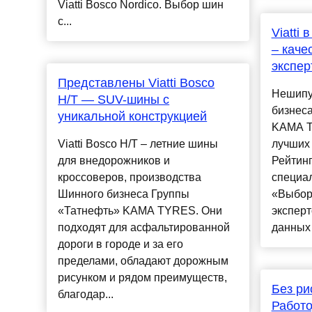
Viatti Bosco Nordico. Выбор шин
с...
Viatti
– каче
экспер
Представлены Viatti Bosco
Нешипуе
H/T — SUV-шины с
бизнес
уникальной конструкцией
KAMA T
Viatti Bosco H/T – летние шины
лучших 
для внедорожников и
Рейтинг
кроссоверов, производства
специа
Шинного бизнеса Группы
«Выбор
«Татнефть» KAMA TYRES. Они
эксперт
подходят для асфальтированной
данных 
дороги в городе и за его
пределами, обладают дорожным
рисунком и рядом преимуществ,
Без ри
благодар...
Работо