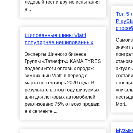
ледовый тест и другие испытания
н...
Топ 5 
PlaySt
способ
Шипованные шины Viatti
Самоиз
популярнее нешипованных
значит 
Эксперты Шинного бизнеса
поиграт
Группы «Татнефть» KAMA TYRES
станов
подвели итоги оптовых продаж
актуаль
зимних шин Viatti в период с
состави
марта по сентябрь 2020 года. В
стоящи
результате в этом году шипуемых
уникаль
шин для легковых автомобилей
нестыд
реализовано 75% от всех продаж,
Mort...
а в сегменте ...
Музыка