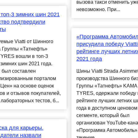
вызова такси отменить уж
невозможно. При...
 в топ-3 зимних шин 2021
ство подтвердили
ты
«Программа Автомоби
мые Viatti от Шинного
присудила победу Viatti
а Группы «Татнефть»
рейтинге лучших летни
YRES вошли в топ-3
2021 года
зимних шин 2021 года.
 был составлен
Шины Viatti Strada Asimmet
лизированным порталом
производства Шинного би
Цен» на основе оценок
Группы «Татнефть» KAMA
ов и отзывов покупателей,
TYRES, одержали победу 
лабораторных тестов, б...
рейтинге лучших летних ш
года в доступном ценовом
сегменте, который был
организован YouTube-кан
ска для карьеры.
«Программа Автомобиль».
датели назвали
течение...