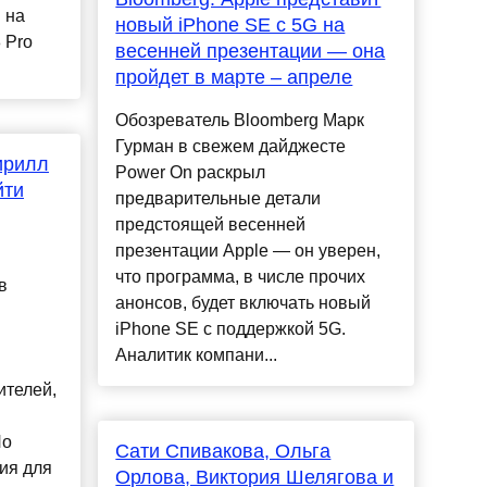
 на
новый iPhone SE с 5G на
 Pro
весенней презентации — она
пройдет в марте – апреле
Обозреватель Bloomberg Марк
Гурман в свежем дайджесте
ирилл
Power On раскрыл
йти
предварительные детали
предстоящей весенней
презентации Apple — он уверен,
что программа, в числе прочих
в
анонсов, будет включать новый
iPhone SE с поддержкой 5G.
Аналитик компани...
ителей,
По
Сати Спивакова, Ольга
ия для
Орлова, Виктория Шелягова и