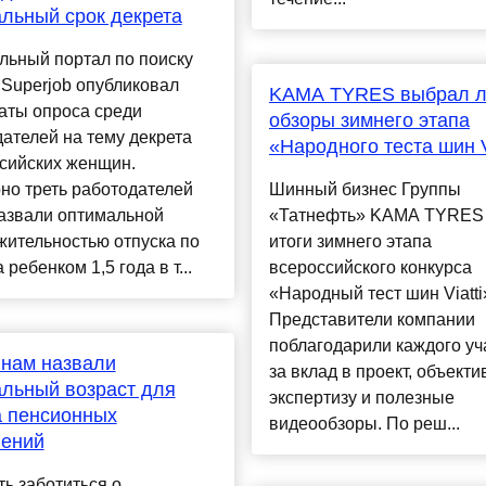
льный срок декрета
льный портал по поиску
Superjob опубликовал
KAMA TYRES выбрал 
аты опроса среди
обзоры зимнего этапа
ателей на тему декрета
«Народного теста шин V
сийских женщин.
но треть работодателей
Шинный бизнес Группы
назвали оптимальной
«Татнефть» KAMA TYRES
жительностью отпуска по
итоги зимнего этапа
 ребенком 1,5 года в т...
всероссийского конкурса
«Народный тест шин Viatti
Представители компании
поблагодарили каждого уч
нам назвали
за вклад в проект, объект
льный возраст для
экспертизу и полезные
а пенсионных
видеообзоры. По реш...
лений
ь заботиться о