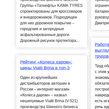
Группы «Татнефть» KAMA TYRES
огранич
спроектированы для кроссоверов
батареи
и внедорожников. Подходящее
руковод
для них дорожное покрытие –
Дмитрий
городские и загородные
асфальтированные дороги.
Дорожный рисунок протектора...
Работа
выгля
трудов
Рейтинг «Колеса даром»:
Труд о
шины Viatti Brina в топ-3
с этим
Один из крупнейших
знакомы
дистрибьюторов автошин в
обязат
России – интернет-магазин
построе
«Колеса даром» – назвал
навреди
нешипуемые Viatti Brina (V-521)
есть ис
производства Шинного бизнеса
речь ид