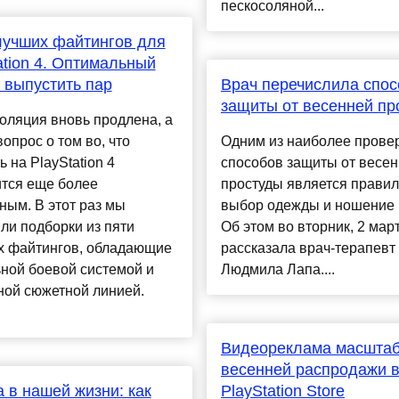
пескосоляной...
лучших файтингов для
ation 4. Оптимальный
 выпустить пар
Врач перечислила спо
защиты от весенней пр
оляция вновь продлена, а
вопрос о том во, что
Одним из наиболее прове
ь на PlayStation 4
способов защиты от весе
ится еще более
простуды является прави
ным. В этот раз мы
выбор одежды и ношение 
ли подборки из пяти
Об этом во вторник, 2 март
х файтингов, обладающие
рассказала врач-терапевт
ной боевой системой и
Людмила Лапа....
ной сюжетной линией.
Видеореклама масшта
весенней распродажи 
 в нашей жизни: как
PlayStation Store