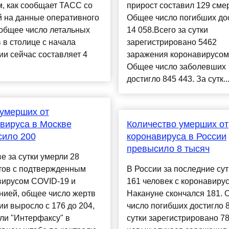
, как сообщает ТАСС со
прирост составил 129 сме
й на данные оперативного
Общее число погибших до
 общее число летальных
14 058.Всего за сутки
 в столице с начала
зарегистрировано 5462
и сейчас составляет 4
заражения коронавирусом
Общее число заболевших
достигло 845 443. За сутк..
умерших от
вируса в Москве
Количество умерших от
сило 200
коронавируса в России
превысило 8 тысяч
е за сутки умерли 28
тов с подтвержденным
В России за последние сут
вирусом COVID-19 и
161 человек с коронавиру
нией, общее число жертв
Накануне скончался 181.
и выросло с 176 до 204,
число погибших достигло 
ли "Интерфаксу" в
сутки зарегистрировано 7