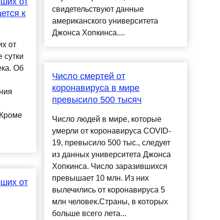
ших от
свидетельствуют данные
ется к
американского университета
Джонса Хопкинса....
х от
 сутки
ка. Об
Число смертей от
коронавируса в мире
ния
превысило 500 тысяч
 Кроме
Число людей в мире, которые
умерли от коронавируса COVID-
19, превысило 500 тыс., следует
из данных университета Джонса
Хопкинса. Число заразившихся
превышает 10 млн. Из них
ших от
вылечились от коронавируса 5
млн человек.Страны, в которых
больше всего лета...