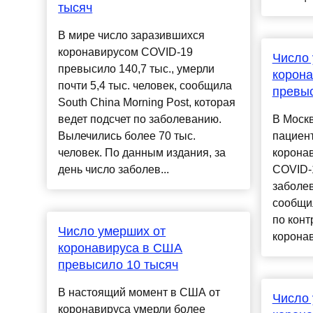
тысяч
В мире число заразившихся
коронавирусом COVID-19
Число 
превысило 140,7 тыс., умерли
корона
почти 5,4 тыс. человек, сообщила
превы
South China Morning Post, которая
ведет подсчет по заболеванию.
В Москв
Вылечились более 70 тыс.
пациен
человек. По данным издания, за
корона
день число заболев...
COVID-
заболев
сообщи
по конт
Число умерших от
коронав
коронавируса в США
превысило 10 тысяч
В настоящий момент в США от
Число 
коронавируса умерли более