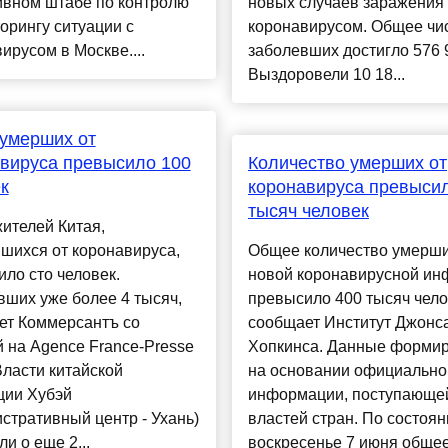
ивном штабе по контролю
новых случаев заражения
орингу ситуации с
коронавирусом. Общее чи
ирусом в Москве....
заболевших достигло 576 
Выздоровели 10 18...
умерших от
вируса превысило 100
Количество умерших от
к
коронавируса превыси
тысяч человек
ителей Китая,
шихся от коронавируса,
Общее количество умерши
ло сто человек.
новой коронавирусной ин
ших уже более 4 тысяч,
превысило 400 тысяч чело
ет Коммерсантъ со
сообщает Институт Джонс
 на Agence France-Presse
Хопкинса. Данные форми
Власти китайской
на основании официально
ции Хубэй
информации, поступающей
стративный центр - Ухань)
властей стран. По состоя
и о еще 2...
воскресенье 7 июня общее 