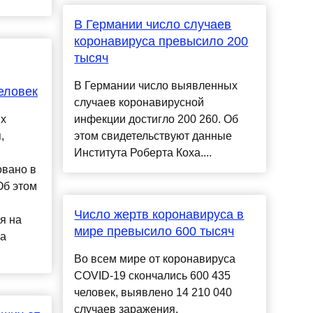
В Германии число случаев
коронавируса превысило 200
тысяч
В Германии число выявленных
еловек
случаев коронавирусной
ых
инфекции достигло 200 260. Об
,
этом свидетельствуют данные
Института Роберта Коха....
овано в
Об этом
Число жертв коронавируса в
я на
мире превысило 600 тысяч
са
Во всем мире от коронавируса
COVID-19 скончались 600 435
человек, выявлено 14 210 040
случаев заражения,