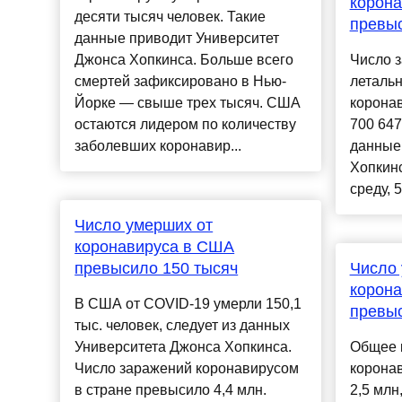
корона
десяти тысяч человек. Такие
превыс
данные приводит Университет
Джонса Хопкинса. Больше всего
Число 
смертей зафиксировано в Нью-
летальн
Йорке — свыше трех тысяч. США
коронав
остаются лидером по количеству
700 647
заболевших коронавир...
данные
Хопкин
среду, 5
Число умерших от
коронавируса в США
превысило 150 тысяч
Число 
корона
В США от COVID-19 умерли 150,1
превыс
тыс. человек, следует из данных
Университета Джонса Хопкинса.
Общее 
Число заражений коронавирусом
корона
в стране превысило 4,4 млн.
2,5 млн