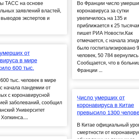
ты ТАСС на основе
Во Франции число умерши
льных заявлений властей,
коронавируса за сутки
 выводов экспертов и
увеличилось на 135 и
приближается к 25 тысяча
пишет РИА Новости.Как
отмечается, с начала эпи
было госпитализировано 9
умерших от
человек, 50 784 вернулись
вируса в мире
Сообщается, что в больни
ило 600 тыс.
Франции ...
00 тыс. человек в мире
с начала пандемии от
ных с коронавирусной
Число умерших от
ией заболеваний, сообщил
коронавируса в Китае
анский Университет
превысило 1300 челов
Хопкинса....
В Китае официальный уро
смертности от коронавиру