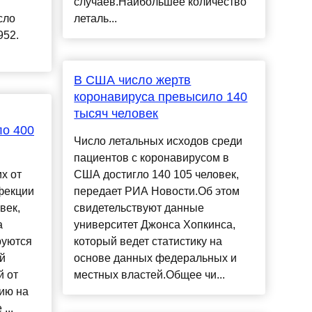
случаев.Наибольшее количество
сло
леталь...
952.
В США число жертв
коронавируса превысило 140
тысяч человек
ло 400
Число летальных исходов среди
пациентов с коронавирусом в
х от
США достигло 140 105 человек,
фекции
передает РИА Новости.Об этом
век,
свидетельствуют данные
а
университет Джонса Хопкинса,
руются
который ведет статистику на
й
основе данных федеральных и
 от
местных властей.Общее чи...
нию на
...