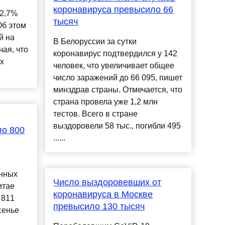
коронавируса превысило 66
 2,7%
тысяч
Об этом
й на
В Белоруссии за сутки
ая, что
коронавирус подтвердился у 142
х
человек, что увеличивает общее
число заражений до 66 095, пишет
минздрав страны. Отмечается, что
страна провела уже 1,2 млн
тестов. Всего в стране
выздоровели 58 тыс., погибли 495
ло 800
......
нных
Число выздоровевших от
итае
коронавируса в Москве
 811
превысило 130 тысяч
сенье