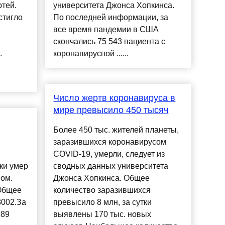
ртей.
университета Джонса Хопкинса.
стигло
По последней информации, за
все время пандемии в США
скончались 75 543 пациента с
.
коронавирусной ......
.
Число жертв коронавируса в
мире превысило 450 тысяч
Более 450 тыс. жителей планеты,
заразившихся коронавирусом
COVID-19, умерли, следует из
ки умер
сводных данных университета
сом.
Джонса Хопкинса. Общее
 Общее
количество заразившихся
8002.За
превысило 8 млн, за сутки
889
выявлены 170 тыс. новых