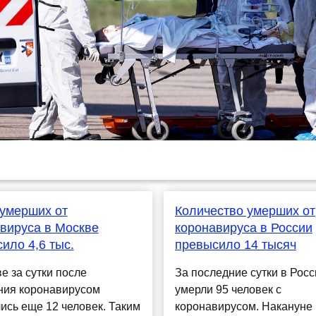
умерших от
Количество умерших от
вируса в Москве
коронавируса в России
ило 4,6 тыс.
превысило 14 тысяч
е за сутки после
За последние сутки в Росс
ния коронавирусом
умерли 95 человек с
ись еще 12 человек. Таким
коронавирусом. Накануне