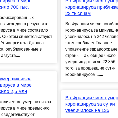
вируса в мире
Во Франции число умер
ило 700 тыс.
коронавируса приближа
23 тысячам
зафиксированных
ых исходов в результате
Во Франции число погибши
ируса в мире составило
коронавируса за минувшие
. Об этом свидетельствуют
увеличилось на 242 челове
 Университета Джонса
этом сообщает Главное
са, опубликованные в
управление здравоохране
 августа....
страны. Так, общее число
умерших достигло 22 856.
того, за прошедшие сутки
коронавирусом ......
умерших из-за
вируса в мире
ило 2,5 млн
Во Франции число умер
количество умерших из-за
коронавируса за сутки
вируса в мире превысило
увеличилось на 135
, свидетельствуют