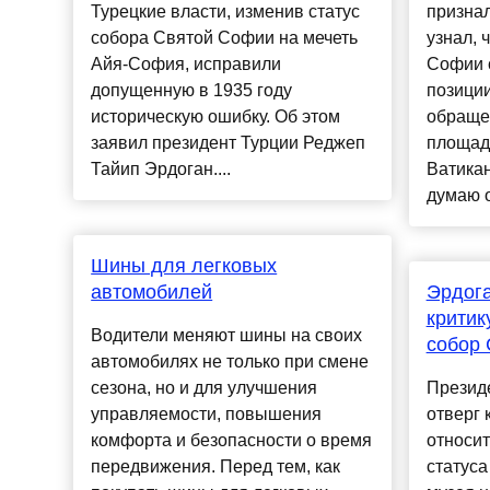
Турецкие власти, изменив статус
признал
собора Святой Софии на мечеть
узнал, 
Айя-София, исправили
Софии с
допущенную в 1935 году
позиции
историческую ошибку. Об этом
обраще
заявил президент Турции Реджеп
площад
Тайип Эрдоган....
Ватикан
думаю о .
Шины для легковых
автомобилей
Эрдога
критик
Водители меняют шины на своих
собор 
автомобилях не только при смене
сезона, но и для улучшения
Презид
управляемости, повышения
отверг 
комфорта и безопасности о время
относи
передвижения. Перед тем, как
статуса