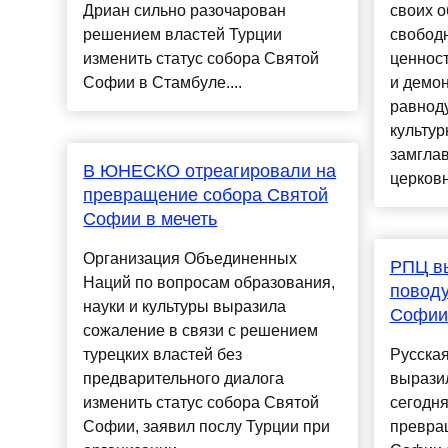
Дриан сильно разочарован
своих 
решением властей Турции
свободн
изменить статус собора Святой
ценнос
Софии в Стамбуле....
и демо
равнод
культур
замгла
В ЮНЕСКО отреагировали на
церковн
превращение собора Святой
Софии в мечеть
Организация Объединенных
РПЦ в
Наций по вопросам образования,
поводу
науки и культуры выразила
Софии 
сожаление в связи с решением
турецких властей без
Русска
предварительного диалога
выразил
изменить статус собора Святой
сегодн
Софии, заявил послу Турции при
превра