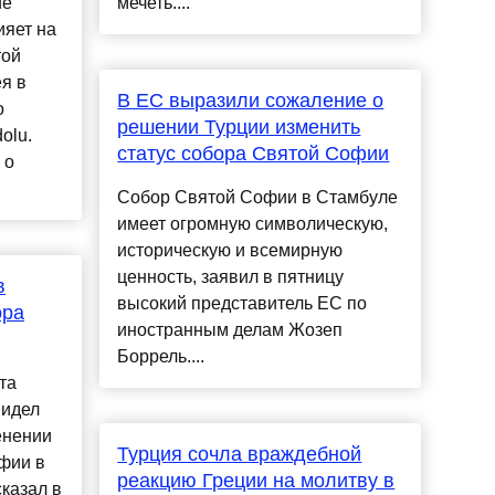
ие
мечеть....
ияет на
той
я в
В ЕС выразили сожаление о
о
решении Турции изменить
olu.
статус собора Святой Софии
 о
Собор Святой Софии в Стамбуле
имеет огромную символическую,
историческую и всемирную
ценность, заявил в пятницу
в
высокий представитель ЕС по
ора
иностранным делам Жозеп
Боррель....
та
видел
енении
Турция сочла враждебной
фии в
реакцию Греции на молитву в
казал в