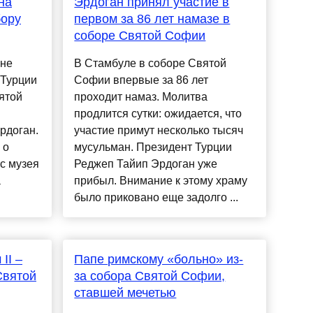
на
Эрдоган принял участие в
бору
первом за 86 лет намазе в
соборе Святой Софии
 не
В Стамбуле в соборе Святой
 Турции
Софии впервые за 86 лет
ятой
проходит намаз. Молитва
продлится сутки: ожидается, что
рдоган.
участие примут несколько тысяч
 о
мусульман. Президент Турции
с музея
Реджеп Тайип Эрдоган уже
а
прибыл. Внимание к этому храму
было приковано еще задолго ...
II –
Папе римскому «больно» из-
Святой
за собора Святой Софии,
ставшей мечетью