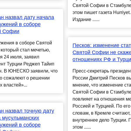
Святой Софии в Стамбуле
этом пишет газета Hurriyet.
н назвал дату начала
Издание ......
ужений в соборе
й Софии
ужения в соборе Святой
Песков: изменение ста
который стал мечетью,
Святой Софии не скаже
я 24 июля, заявил
отношениях РФ и Турц
ент Турции Реджеп Тайип
н. В ЮНЕСКО заявили, что
Пресс-секретарь президен
ко сожалеют о решении
России Дмитрий Песков в
х властей»...
мнение, что изменение ст
Святой Софии в Стамбуле
повлияет на отношения м
Россией и Турцией. По его
н назвал точную дату
словам, в Кремле считают,
 мусульманских
внутреннее дело Турции. 
ужений в соборе
этом ......