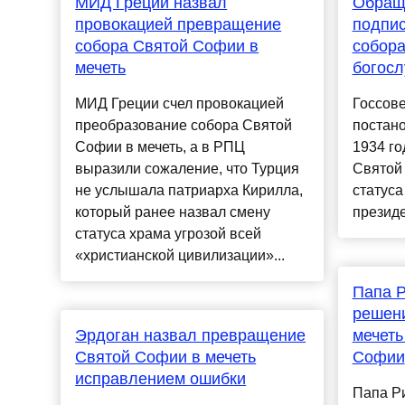
МИД Греции назвал
Обраще
провокацией превращение
подпис
собора Святой Софии в
собор
мечеть
богос
МИД Греции счел провокацией
Госсове
преобразование собора Святой
постано
Софии в мечеть, а в РПЦ
1934 го
выразили сожаление, что Турция
Святой
не услышала патриарха Кирилла,
статуса
который ранее назвал смену
президен
статуса храма угрозой всей
«христианской цивилизации»...
Папа Р
решени
Эрдоган назвал превращение
мечеть
Святой Софии в мечеть
Софии
исправлением ошибки
Папа Р