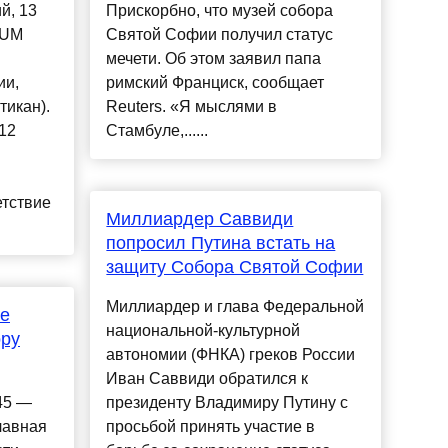
й, 13
Прискорбно, что музей собора
NUM
Святой Софии получил статус
мечети. Об этом заявил папа
ии,
римский Франциск, сообщает
тикан).
Reuters. «Я мыслями в
12
Стамбуле,......
етствие
Миллиардер Саввиди
попросил Путина встать на
защиту Собора Святой Софии
Миллиардер и глава Федеральной
е
национальной-культурной
ору
автономии (ФНКА) греков России
Иван Саввиди обратился к
45 —
президенту Владимиру Путину с
лавная
просьбой принять участие в