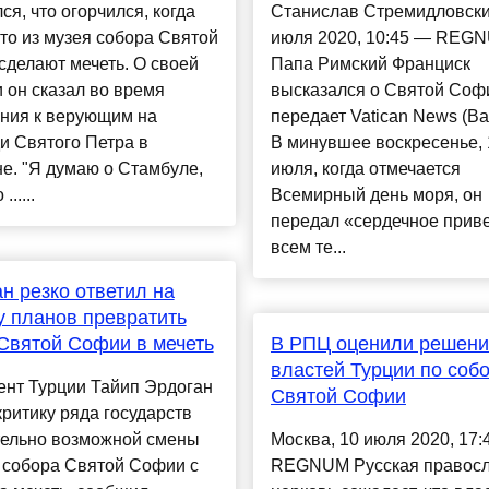
ся, что огорчился, когда
Станислав Стремидловски
что из музея собора Святой
июля 2020, 10:45 — REG
делают мечеть. О своей
Папа Римский Франциск
 он сказал во время
высказался о Святой Соф
ния к верующим на
передает Vatican News (Ва
и Святого Петра в
В минувшее воскресенье, 
е. "Я думаю о Стамбуле,
июля, когда отмечается
.....
Всемирный день моря, он
передал «сердечное прив
всем те...
н резко ответил на
у планов превратить
Святой Софии в мечеть
В РПЦ оценили решени
властей Турции по соб
ент Турции Тайип Эрдоган
Святой Софии
критику ряда государств
тельно возможной смены
Москва, 10 июля 2020, 17:
 собора Святой Софии с
REGNUM Русская правос