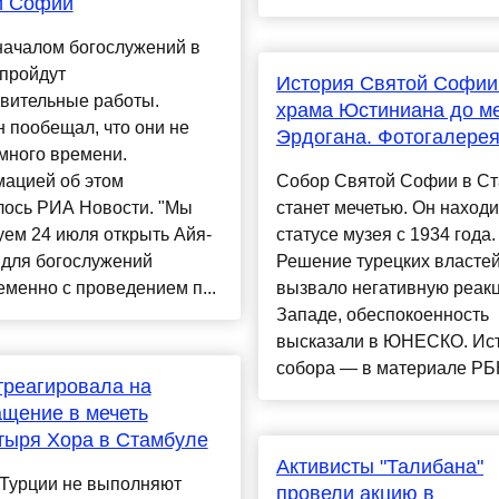
й Софии
началом богослужений в
 пройдут
История Святой Софии
овительные работы.
храма Юстиниана до м
 пообещал, что они не
Эрдогана. Фотогалере
много времени.
ацией об этом
Собор Святой Софии в С
лось РИА Новости. "Мы
станет мечетью. Он находи
ем 24 июля открыть Айя-
статусе музея с 1934 года.
для богослужений
Решение турецких власте
менно с проведением п...
вызвало негативную реак
Западе, обеспокоенность
высказали в ЮНЕСКО. Ис
собора — в материале РБК
реагировала на
щение в мечеть
тыря Хора в Стамбуле
Активисты "Талибана"
 Турции не выполняют
провели акцию в