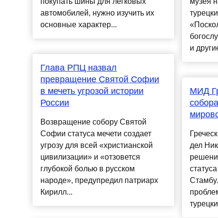
покупать шины для легковых
музея н
автомобилей, нужно изучить их
турецки
основные характер...
«Поско
богослу
и другие
Глава РПЦ назвал
превращение Святой Софии
в мечеть угрозой истории
МИД Г
России
собор
миров
Возвращение собору Святой
Софии статуса мечети создает
Гречес
угрозу для всей «христианской
дел Ник
цивилизации» и «отзовется
решени
глубокой болью в русском
статуса
народе», предупредил патриарх
Стамбу
Кирилл...
проблем
турецки