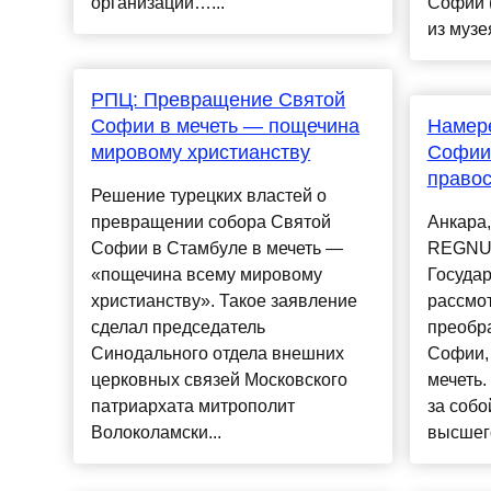
организации…...
Софии 
из музея
РПЦ: Превращение Святой
Софии в мечеть — пощечина
Намере
мировому христианству
Софии 
право
Решение турецких властей о
превращении собора Святой
Анкара,
Софии в Стамбуле в мечеть —
REGNU
«пощечина всему мировому
Государ
христианству». Такое заявление
рассмот
сделал председатель
преобр
Синодального отдела внешних
Софии,
церковных связей Московского
мечеть.
патриархата митрополит
за собо
Волоколамски...
высшего