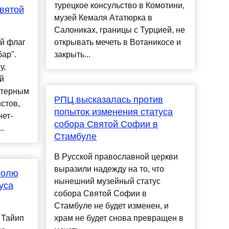
турецкое консульство в Комотини,
вятой
музей Кемаля Ататюрка в
Салониках, границы с Турцией, не
й флаг
открывать мечеть в Вотаникосе и
ар".
закрыть...
у,
й
актерным
РПЦ высказалась против
стов,
попыток изменения статуса
нет-
собора Святой Софии в
..
Стамбуле
В Русской православной церкви
выразили надежду на то, что
волю
нынешний музейный статус
уса
собора Святой Софии в
Стамбуле не будет изменен, и
 Тайип
храм не будет снова превращен в