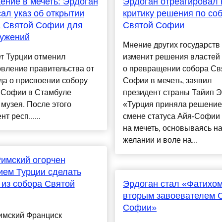
ние в мечеть: Эрдоган
Эрдоган отреагировал 
ал указ об открытии
критику решения по со
а Святой Софии для
Святой Софии
лужений
Мнение других государств
т Турции отменил
изменит решения властей
вление правительства от
о превращении собора Св
да о присвоении собору
Софии в мечеть, заявил
 Софии в Стамбуле
президент страны Тайип Э
 музея. После этого
«Турция приняла решение
т респ......
смене статуса Айя-Софии 
на мечеть, основываясь н
желании и воле на...
имский огорчен
ем Турции сделать
 из собора Святой
Эрдоган стал «Фатихом 
вторым завоевателем 
Софии»
имский Франциск