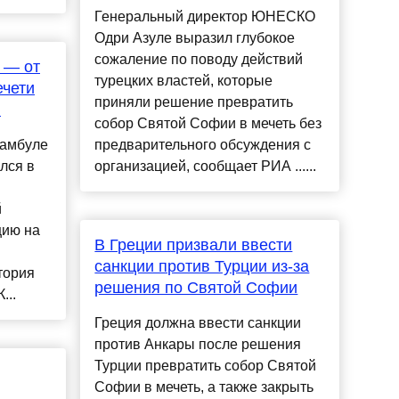
Генеральный директор ЮНЕСКО
Одри Азуле выразил глубокое
сожаление по поводу действий
 — от
турецких властей, которые
ечети
приняли решение превратить
я
собор Святой Софии в мечеть без
тамбуле
предварительного обсуждения с
лся в
организацией, сообщает РИА ......
й
цию на
В Греции призвали ввести
санкции против Турции из-за
тория
решения по Святой Софии
...
Греция должна ввести санкции
против Анкары после решения
Турции превратить собор Святой
Софии в мечеть, а также закрыть