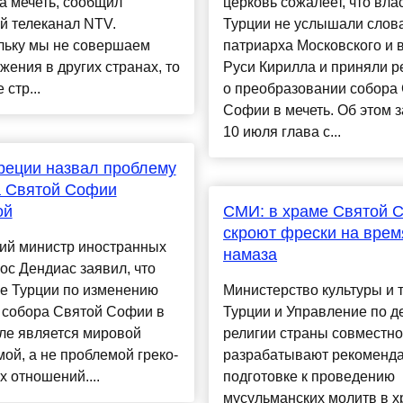
а мечеть, сообщил
церковь сожалеет, что вла
й телеканал NTV.
Турции не услышали слов
льку мы не совершаем
патриарха Московского и 
жения в других странах, то
Руси Кирилла и приняли 
 стр...
о преобразовании собора
Софии в мечеть. Об этом 
10 июля глава с...
реции назвал проблему
а Святой Софии
ой
СМИ: в храме Святой 
скроют фрески на врем
кий министр иностранных
намаза
ос Дендиас заявил, что
е Турции по изменению
Министерство культуры и 
 собора Святой Софии в
Турции и Управление по д
ле является мировой
религии страны совместно
ой, а не проблемой греко-
разрабатывают рекоменда
х отношений....
подготовке к проведению
мусульманских молитв в 