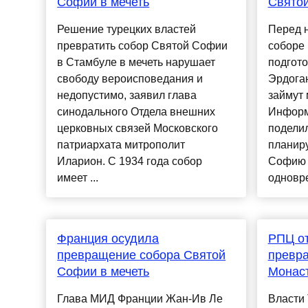
Софии в мечеть
Свято
Решение турецких властей
Перед 
превратить собор Святой Софии
соборе
в Стамбуле в мечеть нарушает
подгот
свободу вероисповедания и
Эрдоган
недопустимо, заявил глава
займут 
синодального Отдела внешних
Информ
церковных связей Московского
подели
патриархата митрополит
планиру
Иларион. С 1934 года собор
Софию 
имеет ...
одновре
Франция осудила
РПЦ от
превращение собора Святой
превра
Софии в мечеть
Монас
Глава МИД Франции Жан-Ив Ле
Власти