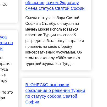
объяснил, зачем Эрдогану
. Об
смена статуса Святой Софии
Смена статуса собора Святой
Софии в Стамбуле с музея на
мечеть может использоваться
властями Турции как способ
туса
разрядить обстановку в стране и
тся на
привлечь на свою сторону
ии
консервативных мусульман. Об
та
этом телеканалу «360» заявил
ыразил
турецкий журналист Тунд...
атуса
 не
ежду
В ЮНЕСКО выразили
сожаление о решении Турции
 что это
по статусу собора Святой
При
Софии