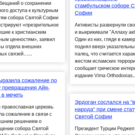
обещаний о сохранении
стамбульском соборе С
ого доступа к культурным
Софии
тям собора Святой Софии
нстрируют «презрительное
Активисты развернули сво
ушие к христианским
и выкрикивали "Аллаху акб
ным ценностям», заявил
Один из них, глядя в камер
вы отдела внешних
поднял вверх указательны
ых связей…...
палец, что считается хар
жестом исламских террори
сообщает греческое интер
издание Vima Orthodoxias..
ыразила сожаление по
 превращения Айя-
в мечеть
Эрдоган сослался на "
я православная церковь
народа" при смене стат
а сожаление в связи с
Святой Софии
яшним решением о
щении собора Святой
Президент Турции Реджеп