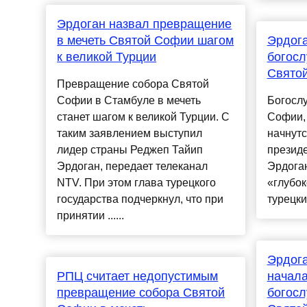
Эрдоган назвал превращение
в мечеть Святой Софии шагом
Эрдога
к великой Турции
богосл
Свято
Превращение собора Святой
Софии в Стамбуле в мечеть
Богосл
станет шагом к великой Турции. С
Софии, 
таким заявлением выступил
начнутс
лидер страны Реджеп Тайип
презид
Эрдоган, передает телеканал
Эрдога
NTV. При этом глава турецкого
«глубо
государства подчеркнул, что при
турецки
принятии ......
Эрдога
РПЦ считает недопустимым
начала
превращение собора Святой
богосл