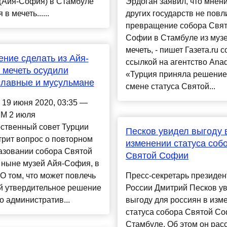
(Айя-София) в Стамбуле
Эрдоган заявил, что мнен
 в мечеть......
других государств не повл
превращение собора Свя
Софии в Стамбуле из музе
мечеть, - пишет Газета.ru с
ние сделать из Айя-
ссылкой на агентство Anad
мечеть осудили
«Турция приняла решение
славные и мусульмане
смене статуса Святой...
 19 июня 2020, 03:35 —
M 2 июля
ственный совет Турции
Песков увидел выгоду 
рит вопрос о повторном
изменении статуса соб
азовании собора Святой
Святой Софии
 ныне музей Айя-София, в
 О том, что может повлечь
Пресс-секретарь президен
й утвердительное решение
России Дмитрий Песков у
 административ...
выгоду для россиян в изм
статуса собора Святой Со
Стамбуле. Об этом он расс