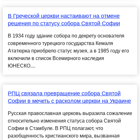
В Греческой церкви настаивают на отмене
решения по статусу собора Святой Софии
В 1934 году здание собора по декрету основателя
современного турецкого государства Кемаля
Ататюрка приобрело статус музея, а в 1985 году его
включили в список Всемирного наследия
ЮНЕСКО....
РПЦ связала превращение собора Святой
Софии в мечеть с расколом церкви на Украине
Русская православная церковь выразила сожаление
относительно изменения статуса собора Святой
Софии в Стамбуле. В РПЦ полагают, что
разобщенность христианского мира, вызванная