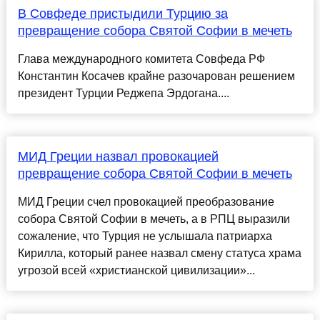
В Совфеде пристыдили Турцию за
превращение собора Святой Софии в мечеть
Глава международного комитета Совфеда РФ
Константин Косачев крайне разочарован решением
президент Турции Реджепа Эрдогана....
МИД Греции назвал провокацией
превращение собора Святой Софии в мечеть
МИД Греции счел провокацией преобразование
собора Святой Софии в мечеть, а в РПЦ выразили
сожаление, что Турция не услышала патриарха
Кирилла, который ранее назвал смену статуса храма
угрозой всей «христианской цивилизации»...