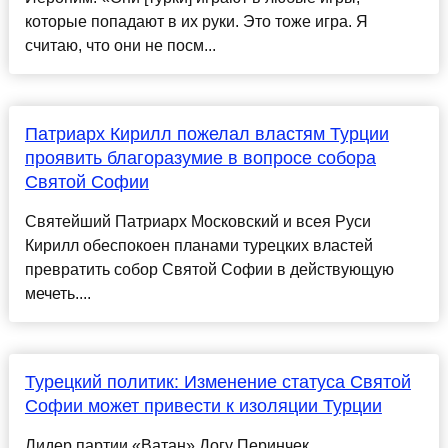
которые попадают в их руки. Это тоже игра. Я
считаю, что они не посм...
Патриарх Кирилл пожелал властям Турции
проявить благоразумие в вопросе собора
Святой Софии
Святейший Патриарх Московский и всея Руси
Кирилл обеспокоен планами турецких властей
превратить собор Святой Софии в действующую
мечеть....
Турецкий политик: Изменение статуса Святой
Софии может привести к изоляции Турции
Лидер партии «Ватан» Догу Перинчек